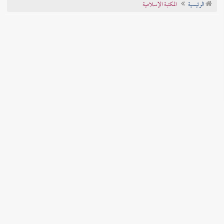
الرئيسية
المكتبة الإسلامية
تراجم الأعلام