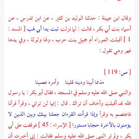
وقال
ابن عيينة
: حدثنا
الوليد بن كثير ،
عن
ابن تدرس ،
عن
أسماء بنت أبي بكر ،
قالت : لما نزلت
تبت يدا أبي لهب
[ المسد :
1 ] أقبلت
العوراء أم جميل بنت حرب ،
ولها ولولة ، وفي يدها
فهر وهي تقول :
[
ص:
119 ]
مذمما أبينا ودينه قلينا وأمره عصينا
والنبي صلى الله عليه وسلم في المسجد ، فقال
أبو بكر
: يا رسول
الله قد أقبلت وأخاف أن تراك . قال : إنها لن تراني ، وقرأ قرآنا
فاعتصم به وقرأ
وإذا قرأت القرءان جعلنا بينك وبين الذين لا
يؤمنون بالآخرة حجابا مستورا
[ الإسراء : 45 ] فوقفت على
أبي
بكر ،
ولم تر النبي صلى الله عليه وسلم فقالت : إني أخبرت أن