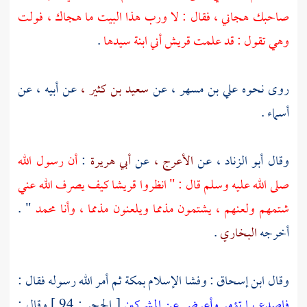
صاحبك هجاني ، فقال : لا ورب هذا البيت ما هجاك ، فولت
وهي تقول : قد علمت
قريش
أني ابنة سيدها
.
روى نحوه
علي بن مسهر ،
عن
سعيد بن كثير ،
عن أبيه ، عن
أسماء
.
وقال
أبو الزناد ،
عن
الأعرج ،
عن
أبي هريرة
:
أن رسول الله
صلى الله عليه وسلم قال : " انظروا
قريشا
كيف يصرف الله عني
شتمهم ولعنهم ، يشتمون مذمما ويلعنون مذمما ، وأنا
محمد
" .
أخرجه
البخاري
.
وقال
ابن إسحاق
: وفشا الإسلام
بمكة
ثم أمر الله رسوله فقال :
فاصدع بما تؤمر وأعرض عن المشركين
[ الحجر : 94 ] وقال :