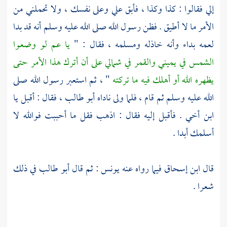
إلي فقالوا : كذا وكذا ، فأبق علي وعلى نفسك ، ولا تحملني من
الأمر ما لا أطيق . فظن رسول الله صلى الله عليه وسلم أنه قد بدا
لعمه بداء وأنه خاذله ومسلمه ، فقال : "
يا عم لو وضعوا
الشمس في يميني والقمر في شمالي على أن أترك هذا الأمر حتى
يظهره الله أو أهلك فيه ما تركته
" ، ثم استعبر رسول الله صلى
الله عليه وسلم ثم قام ، فلما ولى ناداه
أبو طالب ،
فقال : أقبل يا
ابن أخي . فأقبل إليه فقال : اذهب فقل ما أحببت فوالله لا
أسلمك أبدا .
قال
ابن إسحاق
فيما رواه عنه
يونس
: ثم قال
أبو طالب
في ذلك
شعرا .