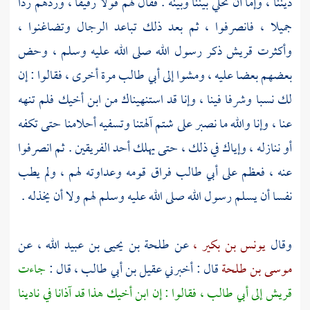
ديننا ، وإما أن تخلي بيننا وبينه . فقال لهم قولا رفيقا ، وردهم ردا
جميلا ، فانصرفوا ، ثم بعد ذلك تباعد الرجال وتضاغنوا ،
وأكثرت
قريش
ذكر رسول الله صلى الله عليه وسلم ، وحض
بعضهم بعضا عليه ، ومشوا إلى
أبي طالب
مرة أخرى ، فقالوا : إن
لك نسبا وشرفا فينا ، وإنا قد استنهيناك من ابن أخيك فلم تنهه
عنا ، وإنا والله ما نصبر على شتم آلهتنا وتسفيه أحلامنا حتى تكفه
أو ننازله ، وإياك في ذلك ، حتى يهلك أحد الفريقين . ثم انصرفوا
عنه ، فعظم على
أبي طالب
فراق قومه وعداوته لهم ، ولم يطب
نفسا أن يسلم رسول الله صلى الله عليه وسلم لهم ولا أن يخذله .
وقال
يونس بن بكير ،
عن
طلحة بن يحيى بن عبيد الله ،
عن
موسى بن طلحة
قال : أخبرني
عقيل بن أبي طالب ،
قال :
جاءت
قريش
إلى
أبي طالب ،
فقالوا : إن ابن أخيك هذا قد آذانا في نادينا