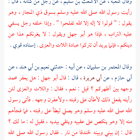
وقال
شعبة ،
عن
الأشعث بن سليم ،
عن رجل من
كنانة ،
قال :
رأيت رسول الله صلى الله عليه وسلم بسوق
ذي المجاز ،
وهو
يقول : " قولوا لا إله إلا الله تفلحوا " . وإذا خلفه رجل يسفي
عليه التراب ، فإذا هو
أبو جهل
ويقول : لا يغرنكم هذا عن
دينكم ، فإنما يريد أن تتركوا عبادة اللات والعزى
. إسناده قوي .
وقال
المعتمر بن سليمان ،
عن أبيه : حدثني
نعيم بن أبي هند ،
عن
أبي حازم ،
عن
أبي هريرة ،
قال :
قال
أبو جهل
: هل يعفر
محمد
وجهه بين أظهركم ؟ قيل : نعم ، فقال : واللات والعزى لئن
رأيته يفعل ذلك لأطأن على رقبته ، ولأعفرن وجهه . فأتى رسول
الله صلى الله عليه وسلم وهو يصلي ليطأ على رقبته ، فما فجأهم
منه إلا وهو ينكص على عقبيه ويتقي بيديه ، فقيل له : ما لك ؟
قال : إن بيني وبينه لخندقا من نار . فقال رسول الله صلى الله