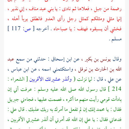
رضمة من جبل ، فعلاها ثم نادى : يا
بني عبد مناف ،
إني نذير ،
إنما مثلي ومثلكم كمثل رجل رأى العدو فانطلق يربأ أهله ،
فخشي أن يسبقوه فهتف : يا صباحاه
. أخرجه
[
ص:
117 ]
مسلم
.
وقال
يونس بن بكير ،
عن
ابن إسحاق
: حدثني من سمع
عبد
الله بن الحارث بن نوفل ،
واستكتمني اسمه ، عن
ابن عباس ،
عن
علي ،
قال :
لما نزلت (
وأنذر عشيرتك الأقربين
[ الشعراء :
214 ] قال رسول الله صلى الله عليه وسلم : عرفت أني إن
بادأت قومي رأيت منهم ما أكره ، فصمت عليها ، فجاءني
جبريل
فقال : يا
محمد
إنك إن لم تفعل ما أمرك به ربك عذبك . قال
علي
:
فدعاني فقال : يا
علي
إن الله قد أمرني أن أنذر عشيرتي الأقربين ،