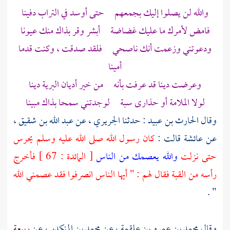
والله لن يصلوا إليك بجمعهم حتى أوسد في التراب دفينا
فامض لأمرك ما عليك غضاضة أبشر وقر بذاك منك عيونا
ودعوتني وزعمت أنك ناصحي فلقد صدقت ، وكنت قدما
أمينا
وعرضت دينا قد عرفت بأنه من خير أديان البرية دينا
لولا الملامة أو حذارى سبة لوجدتني سمحا بذاك مبينا
وقال
الحارث بن عبيد
: حدثنا
الجريري ،
عن
عبد الله بن شقيق ،
عن
عائشة
قالت :
كان رسول الله صلى الله عليه وسلم يحرس
حتى نزلت
والله يعصمك من الناس
[ المائدة : 67 ] فأخرج
رأسه من القبة فقال لهم : " أيها الناس انصرفوا فقد عصمني الله
" .
وقال
محمد بن عمرو بن علقمة ،
عن
محمد بن المنكدر ،
عن
ربيعة