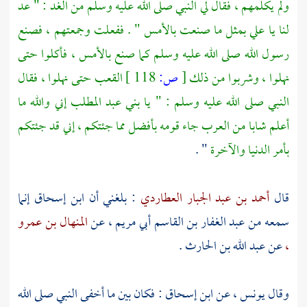
ولم يكلمهم ، فقال لي النبي صلى الله عليه وسلم من الغد : " عد
لنا يا
علي
بمثل ما صنعت بالأمس " . ففعلت وجمعتهم ، فصنع
رسول الله صلى الله عليه وسلم كما صنع بالأمس ، فأكلوا حتى
نهلوا ، وشربوا من ذلك
[
ص:
118 ]
القعب حتى نهلوا ، فقال
النبي صلى الله عليه وسلم : " يا
بني عبد المطلب
إني والله ما
أعلم شابا من العرب جاء قومه بأفضل مما جئتكم ، إني قد جئتكم
بأمر الدنيا والآخرة
" .
قال
أحمد بن عبد الجبار العطاردي
: بلغني أن
ابن إسحاق
إنما
سمعه من
عبد الغفار بن القاسم أبي مريم ،
عن
المنهال بن عمرو
،
عن
عبد الله بن الحارث
.
وقال
يونس ،
عن
ابن إسحاق
: فكان بين ما أخفى النبي صلى الله