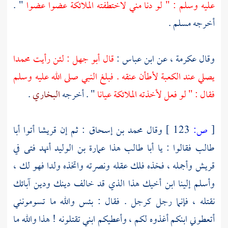
عليه وسلم : " لو دنا مني لاختطفته الملائكة عضوا عضوا
" .
أخرجه
مسلم
.
وقال
عكرمة ،
عن
ابن عباس
:
قال
أبو جهل
: لئن رأيت
محمدا
يصلي عند
الكعبة
لأطأن عنقه . فبلغ النبي صلى الله عليه وسلم
فقال : " لو فعل لأخذته الملائكة عيانا
" . أخرجه
البخاري
.
[
ص:
123 ]
وقال
محمد بن إسحاق
: ثم إن
قريشا
أتوا
أبا
طالب
فقالوا : يا
أبا طالب
هذا
عمارة بن الوليد
أنهد فتى في
قريش
وأجمله ، فخذه فلك عقله ونصرته واتخذه ولدا فهو لك ،
وأسلم إلينا ابن أخيك هذا الذي قد خالف دينك ودين آبائك
نقتله ، فإنما رجل كرجل . فقال : بئس والله ما تسومونني
أتعطوني ابنكم أغذوه لكم ، وأعطيكم ابني تقتلونه ! هذا والله ما