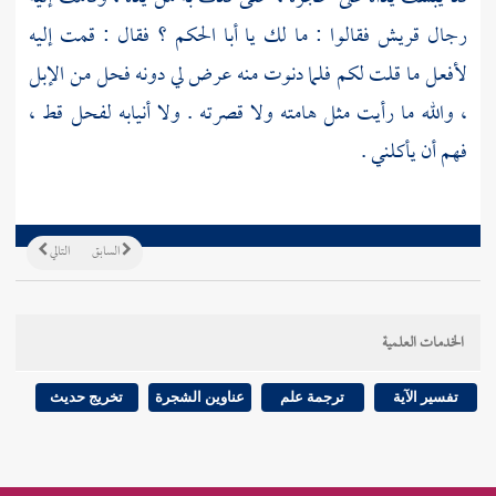
رجال
قريش
فقالوا : ما لك يا
أبا الحكم ؟
فقال : قمت إليه
لأفعل ما قلت لكم فلما دنوت منه عرض لي دونه فحل من الإبل
، والله ما رأيت مثل هامته ولا قصرته . ولا أنيابه لفحل قط ،
فهم أن يأكلني .
السابق
التالي
الخدمات العلمية
تفسير الآية
ترجمة علم
عناوين الشجرة
تخريج حديث