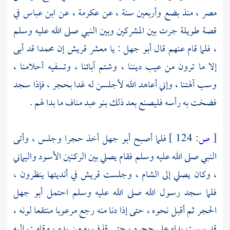
مصر ،
منذ بضع وأربعين سنة ، عن
عكرمة ،
عن
ابن عباس
في
قصة طويلة جرت بين المشركين وبين النبي صلى الله عليه وسلم
، فلما قام عنهم قال
أبو جهل
: يا معشر
قريش
إن
محمدا
قد أبى
إلا ما ترون من عيب ديننا ، وشتم آبائنا ، وتسفيه أحلامنا ،
وسب آلهتنا ، وإني أعاهد الله لأجلسن له غدا بحجر ، فإذا سجد
فضخت به رأسه فليصنع بعد ذلك
بنو عبد مناف
ما بدا لهم .
[
ص:
124 ]
فلما أصبح
أبو جهل
أخذ حجرا وجلس ، وأتى
النبي صلى الله عليه وسلم فقام يصلي بين الركنين الأسود واليماني
، وكان يصلي إلى
الشام ،
وجلست
قريش
في أنديتها ينظرون ،
فلما سجد رسول الله صلى الله عليه وسلم احتمل
أبو جهل
الحجر ثم أقبل نحوه ، حتى إذا دنا منه رجع مرعوبا منتقعا لونه ،
قد يبست يداه على حجره ، حتى قذف به من يده ، وقامت إليه