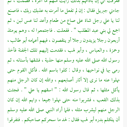
فعرفت أني إن بادأتهم بذلك رأيت منهم ما أكره ، فصمت ، ثم
جاءني
جبريل
فقال : إن لم تفعل ما أمرت به عذبك ربك ، فاصنع
لنا يا
علي
رجل شاة على صاع من طعام وأعد لنا عس لبن ، ثم
اجمع لي
بني عبد المطلب
" . ففعلت . فاجتمعوا له ، وهم يومئذ
أربعون رجلا يزيدون رجلا أو ينقصون ، فيهم أعمامه
أبو طالب ،
وحمزة ،
والعباس ،
وأبو لهب ،
فقدمت إليهم تلك الجفنة فأخذ
رسول الله صلى الله عليه وسلم منها حذية ، فشقها بأسنانه ، ثم
رمى بها في نواحيها ، وقال : كلوا باسم الله . فأكل القوم حتى
نهلوا عنه ما نرى إلا آثار أصابعهم ، والله إن كان الرجل منهم
يأكل مثلها ، ثم قال رسول الله : " اسقهم يا
علي
" . فجئت
بذلك القعب ، فشربوا منه حتى نهلوا جميعا ، وايم الله إن كان
الرجل منهم ليشرب مثله ، فلما أراد النبي صلى الله عليه وسلم
أن يتكلم بدره
أبو لهب
فقال : لهد ما سحركم صاحبكم . فتفرقوا