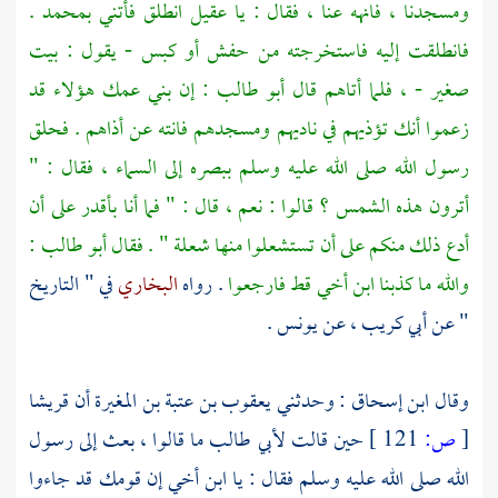
ومسجدنا ، فانهه عنا ، فقال : يا
عقيل
انطلق فأتني
بمحمد
.
فانطلقت إليه فاستخرجته من حفش أو كبس - يقول : بيت
صغير - ، فلما أتاهم قال
أبو طالب
: إن بني عمك هؤلاء قد
زعموا أنك تؤذيهم في ناديهم ومسجدهم فانته عن أذاهم . فحلق
رسول الله صلى الله عليه وسلم ببصره إلى السماء ، فقال : "
أترون هذه الشمس ؟ قالوا : نعم ، قال : " فما أنا بأقدر على أن
أدع ذلك منكم على أن تستشعلوا منها شعلة " . فقال
أبو طالب
:
والله ما كذبنا ابن أخي قط فارجعوا
. رواه
البخاري
في " التاريخ
" عن
أبي كريب ،
عن
يونس
.
وقال
ابن إسحاق
: وحدثني
يعقوب بن عتبة بن المغيرة
أن
قريشا
[
ص:
121 ]
حين قالت
لأبي طالب
ما قالوا ، بعث إلى رسول
الله صلى الله عليه وسلم فقال : يا ابن أخي إن قومك قد جاءوا