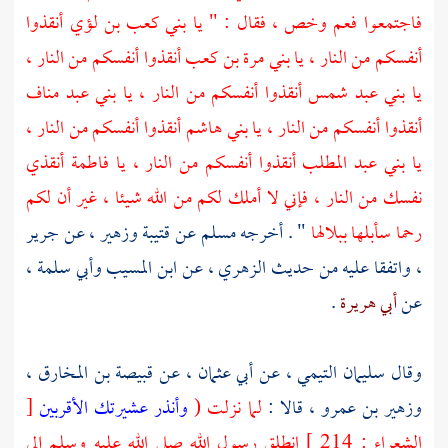
فاجتمعوا فعم وخص ، فقال : " يا
بني كعب بن لؤي
أنقذوا
أنفسكم من النار ، يا
بني مرة بن كعب
أنقذوا أنفسكم من النار ،
يا
بني عبد شمس
أنقذوا أنفسكم من النار ، يا
بني عبد مناف
أنقذوا أنفسكم من النار ، يا
بني هاشم
أنقذوا أنفسكم من النار ،
يا
بني عبد المطلب
أنقذوا أنفسكم من النار ، يا
فاطمة
أنقذي
نفسك من النار ، فإني لا أملك لكم من الله شيئا ، غير أن لكم
رحما سأبلها ببلالها
" . أخرجه
مسلم
عن
قتيبة
وزهير ،
عن
جرير
،
واتفقا عليه من حديث
الزهري ،
عن
ابن المسيب
وأبي سلمة ،
عن
أبي هريرة
.
وقال
سليمان التيمي ،
عن
أبي عثمان ،
عن
قبيصة بن المخارق ،
وزهير بن عمرو ،
قالا :
لما نزلت (
وأنذر عشيرتك الأقربين
[
الشعراء : 214 ] انطلق رسول الله صلى الله عليه وسلم إلى