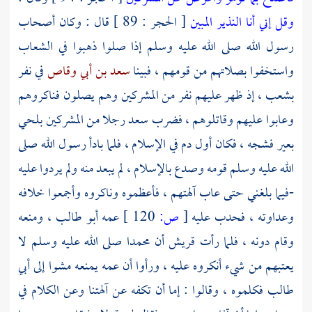
وقل إني أنا النذير المبين
[ الحجر : 89 ] قال : وكان أصحاب
رسول الله صلى الله عليه وسلم إذا صلوا ذهبوا في الشعاب
واستخفوا بصلاتهم من قومهم ، فبينا
سعد بن أبي وقاص
في نفر
بشعب ، إذ ظهر عليهم نفر من المشركين وهم يصلون فناكروهم
وعابوا عليهم وقاتلوهم ، فضرب
سعد
رجلا من المشركين بلحي
بعير فشجه ، فكان أول دم في الإسلام ، فلما بادأ رسول الله صلى
الله عليه وسلم قومه وصدع بالإسلام ، لم يبعد منه ولم يردوا عليه
-فيما بلغني حتى عاب آلهتهم ، فأعظموه وناكروه وأجمعوا خلافه
وعداوته ، فحدب عليه
[
ص:
120 ]
عمه
أبو طالب ،
ومنعه
وقام دونه ، فلما رأت
قريش
أن
محمدا
صلى الله عليه وسلم لا
يعتبهم من شيء أنكروه عليه ، ورأوا أن عمه يمنعه مشوا إلى
أبي
طالب
فكلموه ، وقالوا : إما أن تكفه عن آلهتنا وعن الكلام في