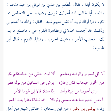
لا يكون أبدا . فقال
المطعم بن عدي بن نوفل بن عبد مناف
:
والله يا
أبا طالب
لقد أنصفك قومك وشهدوا على التخلص مما
تكره ، فما أراك تريد أن تقبل منهم شيئا . فقال : والله ما أنصفوني
ولكنك قد أجمعت خذلاني ومظاهرة القوم علي ، فاصنع ما بدا
لك . فحقب الأمر ، وحميت الحرب ، وتنابذ القوم ، فقال
أبو
طالب
:
ألا قل لعمرو والوليد ومطعم ألا ليت حظي من حياطتكم بكر
من الخور حبحاب كثير رغاؤه يرش على الساقين من بوله قطر
أرى أخوينا من أبينا وأمنا إذا سئلا قالا إلى غيرنا الأمر
أخص خصوصا عبد شمس ونوفلا هما نبذانا مثلما ينبذ الجمر
وقال
يونس بن بكير ،
عن
ابن إسحاق
: حدثني شيخ من
أهل