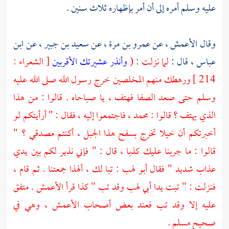
عليه وسلم أمره إلى أن أمر بإظهاره ثلاث سنين .
وقال
الأعمش ،
عن
عمرو بن مرة ،
عن
سعيد بن جبير ،
عن
ابن
عباس ،
قال :
لما نزلت : (
وأنذر عشيرتك الأقربين
[ الشعراء :
214 ] ورهطك منهم المخلصين خرج رسول الله صلى الله عليه
وسلم حتى صعد
الصفا
فهتف ، يا صباحاه . قالوا : من هذا
الذي يهتف ؟ قالوا :
محمد ،
فاجتمعوا إليه ، فقال : " أرأيتكم لو
أخبرتكم أن خيلا تخرج بسفح هذا الجبل ، أكنتم مصدقي ؟ "
قالوا : ما جربنا عليك كذبا ، قال : " فإني نذير لكم بين يدي
عذاب شديد " فقال
أبو لهب
: تبا لك ، ألهذا جمعتنا . ثم قام ،
فنزلت : " تبت يدا أبي لهب وقد تب " كذا قرأ
الأعمش
. متفق
عليه إلا وقد تب فعند بعض أصحاب
الأعمش ،
وهي في
صحيح
مسلم
.