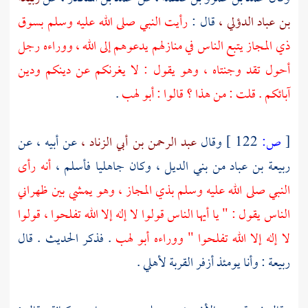
بن عباد الدؤلي ،
قال :
رأيت النبي صلى الله عليه وسلم بسوق
ذي المجاز
يتبع الناس في منازلهم يدعوهم إلى الله ، ووراءه رجل
أحول تقد وجنتاه ، وهو يقول : لا يغرنكم عن دينكم ودين
آبائكم . قلت : من هذا ؟ قالوا :
أبو لهب
.
[
ص:
122 ]
وقال
عبد الرحمن بن أبي الزناد ،
عن أبيه ، عن
ربيعة بن عباد من بني الديل ،
وكان جاهليا فأسلم ،
أنه رأى
النبي صلى الله عليه وسلم
بذي المجاز ،
وهو يمشي بين ظهراني
الناس يقول : " يا أيها الناس قولوا لا إله إلا الله تفلحوا ، قولوا
لا إله إلا الله تفلحوا " ووراءه
أبو لهب
. فذكر الحديث . قال
ربيعة
: وأنا يومئذ أزفر القربة لأهلي .