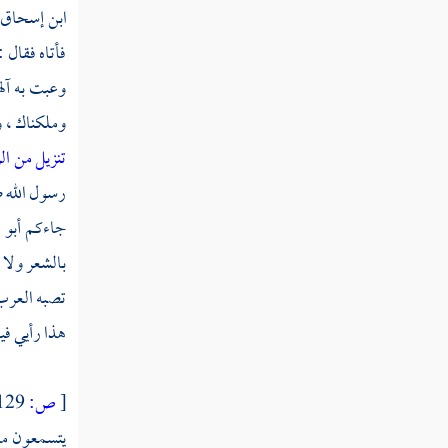
ابن إسحاق
باب آخر سورة نزلت
فأتاه فقال 
باب في النسخ والمحو من الصدور
وعبت به آله
سيرة الخلفاء الراشدين
وملكناك ، و
تنزيل من ال
رسول الله ص
جاءكم
أبو 
بالشعر ولا 
تصبه العرب 
هذا رأيي فيه
[
ص:
129 ]
يتسمعون من