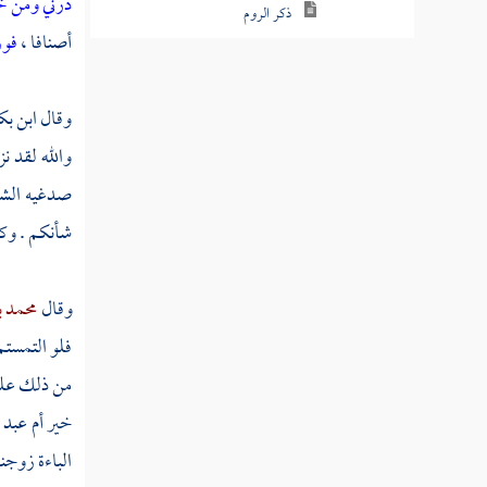
ذرني ومن 
ذكر الروم
أصنافا ،
فور
ثم توفي عمه أبو طالب وزوجته
خديجة
وقال
ابن بك
ذكر الإسراء برسول الله صلى الله
والله لقد نز
عليه وسلم إلى المسجد الأقصى
صدغيه الشيب
ذكر معراج النبي صلى الله عليه
شأنكم . وك
وسلم إلى السماء
زواجه صلى الله عليه وسلم بعائشة
وقال
محمد 
وسودة أمي المؤمنين
فلو التمستم 
عرض نفسه صلى الله عليه وسلم
من ذلك علما 
على القبائل
خير أم
عبد 
حديث يوم بعاث
الباءة زوجن