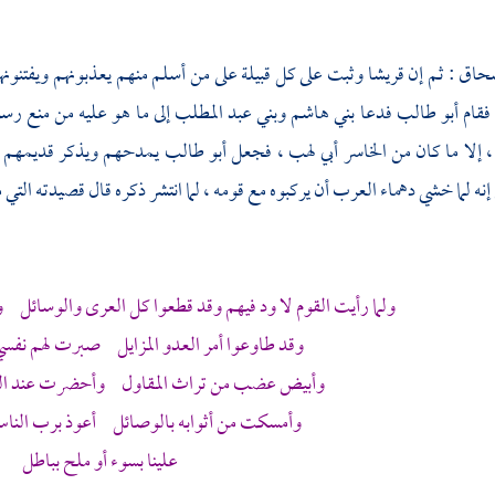
سحاق
: ثم إن
قريشا
وثبت على كل قبيلة على من أسلم منهم يعذبونهم ويفتنونه
فقام
أبو طالب
فدعا
بني هاشم
وبني عبد المطلب
إلى ما هو عليه من منع رسو
، إلا ما كان من الخاسر
أبي لهب ،
فجعل
أبو طالب
يمدحهم ويذكر قديمهم 
إنه لما خشي دهماء العرب أن يركبوه مع قومه ، لما انتشر ذكره قال قصيدته التي م
ولما رأيت القوم لا ود فيهم وقد قطعوا كل العرى والوسائل 
وقد طاوعوا أمر العدو المزايل صبرت لهم نفس
وأبيض عضب من تراث المقاول وأحضرت عند الب
وأمسكت من أثوابه بالوصائل أعوذ برب النا
علينا بسوء أو ملح بباطل