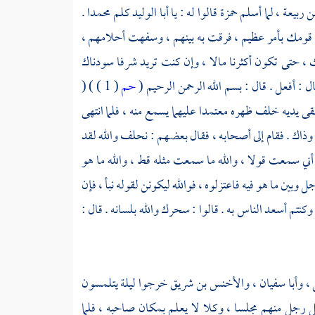
ن ربيعة ،
لما أسلم
حمزة
قالوا له : يا
أبا الوليد
كلم
محمدا
.
ت قومك بأمر عظيم ، فرقت به بينهم ، وسفهت أحلامهم ،
ك ، حتى تكون أكثرنا مالا ، وإن كنت تريد شرفا سودناك
 : أفعل . قال : بسم الله الرحمن الرحيم (
حم
( 1 ) ) (
قى يديه خلف ظهره معتمدا عليهما يسمع منه ، فلما انتهى
وذاك . فقام إلى أصحابه ، فقال بعضهم : نحلف والله لقد
أني سمعت قولا ، والله ما سمعت مثله قط ، والله ما هو
 وبين ما هو فيه فاعتزلوه ، فوالله ليكونن لقوله نبأ ، فإن
تم أسعد الناس به . قالوا : سحرك والله بلسانه . قال :
 ،
وأبا سفيان ،
والأخنس بن شريق
خرجوا ليلة يتلمسون
 رجل منهم مجلسا ، وكلا لا يعلم بمكان صاحبه ، فلما