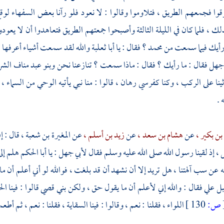
وا فجمعهم الطريق ، فتلاوموا وقالوا : لا نعود فلو رآنا بعض السفهاء لوقع 
لك ، فلما كان في الليلة الثالثة وأصبحوا جمعتهم الطريق فتعاهدوا أن لا يعودو
رأيك فيما سمعت من
محمد ؟
فقال : يا
أبا ثعلبة
والله لقد سمعت أشياء أعرفها ، 
 جهل
فقال : ما رأيك ؟ فقال : ماذا سمعت ؟ تنازعنا نحن
وبنو عبد مناف
الشر
ثينا على الركب ، وكنا كفرسي رهان ، قالوا : منا نبي يأتيه الوحي من السماء ، 
 .
ن بكير ،
عن
هشام بن سعد ،
عن
زيد بن أسلم ،
عن
المغيرة بن شعبة ،
قال : إ
 ،
إذ لقينا رسول الله صلى الله عليه وسلم فقال
لأبي جهل
: يا
أبا الحكم
هلم إلى
 عن سب آلهتنا ، هل تريد إلا أن نشهد أن قد بلغت ، فوالله لو أني أعلم أن م
بل
علي
فقال : والله إني لأعلم أن ما يقول حق ، ولكن
بني قصي
قالوا : فينا ال
ص:
130 ]
اللواء ، فقلنا : نعم ، وقالوا : فينا السقاية ، فقلنا : نعم ، ثم أط