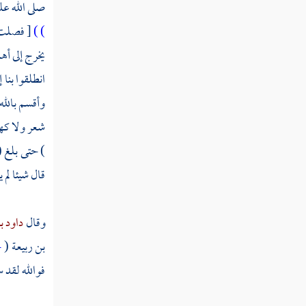
صلى الله عل
ذكر مبدأ خبر الأنصار والعقبة
الأولى
) )
[ فصلت 
يخرج إلى أه
العقبة الثانية
انطلقوا بنا 
تسمية من شهد العقبة
وأقسم بالله
شعر ولا كهان
أمر الهجرة والعهد المدني
) حتى بلغ 
فصل في معجزاته صلى الله عليه وسلم
قال شيئا لم
باب من إخباره بالكوائن بعده
وقال
داود 
فوقعت كما أخبر
بن ربيعة
(
ح
فوالله لقد 
باب جامع من دلائل النبوة