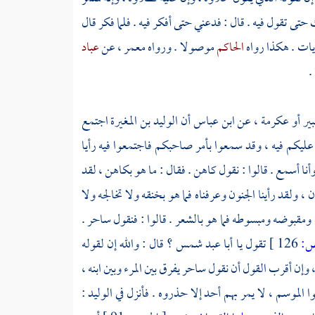
 حتى تقول فيه . قال : فدعني حتى أفكر فيه . فلما فكر قال
الحاكم
موصولا . ورواه
معمر ،
عن
عباد
.
ير
أو
عكرمة ،
عن
ابن عباس
أن
الوليد بن المغيرة
اجتمع
ليكم فيه ، وقد سمعوا بأمر صاحبكم فاجتمعوا فيه رأيا
أنا أسمع . قالوا : نقول كاهن . فقال : ما هو بكاهن ، لقد
 ولقد رأينا الجنون وعرفناه فما هو بخنقه ولا تخالجه ولا
ومقبوضه ومبسوطه فما هو بالشعر . قالوا : فنقول ساحر .
:
126 ]
تقول يا
أبا عبد شمس ؟
قال : والله إن لقوله
 وإن أقرب القول أن نقول ساحر يفرق بين المرء وبين ابنه ،
 الموسم ، لا يمر بهم أحد إلا حذروه . فأنزل في
الوليد
: