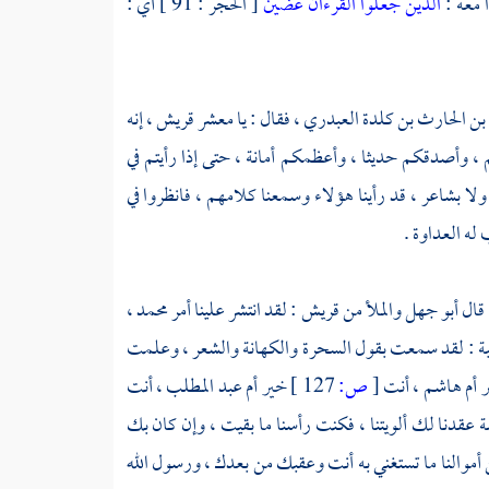
الذين جعلوا القرءان عضين
[ الحجر : 91 ] أي :
بن الحارث بن كلدة العبدري ،
فقال : يا معشر
قريش ،
إنه
، وأصدقكم حديثا ، وأعظمكم أمانة ، حتى إذا رأيتم في
لا بشاعر ، قد رأينا هؤلاء وسمعنا كلامهم ، فانظروا في
له العداوة .
 قال
أبو جهل
والملأ من
قريش
: لقد انتشر علينا أمر
محمد ،
ة
: لقد سمعت بقول السحرة والكهانة والشعر ، وعلمت
 أم
هاشم ،
أنت
[
ص:
127 ]
خير أم
عبد المطلب ،
أنت
اسة عقدنا لك ألويتنا ، فكنت رأسنا ما بقيت ، وإن كان بك
أموالنا ما تستغني به أنت وعقبك من بعدك ، ورسول الله