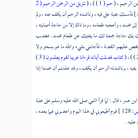
من الرحيم ، (
حم
( 1 ) ) ، (
تنزيل من الرحمن الرحيم ( 2
عتبة
على فيه ، وناشده الرحم أن يكف عنه ، ولم
إلى
محمد ،
وأعجبه طعامه ، وما ذاك إلا من حاجة أصابته ،
ت بك حاجة جمعنا لك ما يغنيك عن طعام
محمد
. فغضب
 فقص عليهم القصة ، فأجابني بشيء والله ما هو بسحر ولا
( كتاب فصلت آياته قرءانا عربيا لقوم يعلمون
( 3 )
محمدا
إذا
ابن عمر ،
قال : لما قرأ النبي صلى الله عليه وسلم على
عتبة
:
128 ]
قوم أطيعوني في هذا اليوم واعصوني فيما بعده ،
عليه .