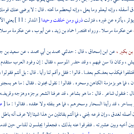
 أسفله ، وإنه ليعلو وما يعلى ، وإنه ليحطم ما تحته . قال : لا يرضى عنك قومك
ؤثر ، يأثره عن غيره ، فنزلت
ذرني ومن خلقت وحيدا
[ المدثر : 11 ] يعني الآيات . هكذا رواه
عن
عكرمة
مرسلا . ورواه مختصرا
حماد بن زيد ،
عن
أيوب ،
عن
عكرمة
مرسلا 
بن بكير ،
عن
ابن إسحاق ،
قال : حدثني
محمد بن أبي محمد ،
عن
سعيد بن جب
يش ،
وكان ذا سن فيهم ، وقد حضر الموسم ، فقال : إن وفود العرب ستقدم ع
تلفوا فيكذب بعضكم بعضا . قالوا : فقل وأقم لنا رأيا . قال : بل أنتم فقولوا و
 ، فما هو بزمزمة الكاهن وسحره . فقالوا : نقول مجنون . فقال : ما هو بمجنون ،
ل : فنقول شاعر . قال : ما هو بشاعر ، قد عرفنا الشعر برجزه وهزجه وقريضه 
 بساحر ، قد رأينا السحار وسحرهم ، فما هو بنفثه ولا عقده . فقالوا : ما
[
ص
أصله لغدق ، وإن فرعه لجني ، فما أنتم بقائلين من هذا شيئا إلا عرف أنه باطل ،
وبين أخيه وبين عشيرته . فتفرقوا عنه بذلك ، فجعلوا يجلسون للناس حين قدموا