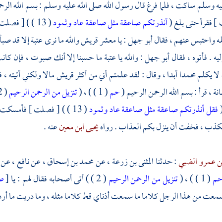
يه وسلم ساكت ، فلما فرغ قال رسول الله صلى الله عليه وسلم : بسم الله الرح
] فقرأ حتى بلغ (
أنذرتكم صاعقة مثل صاعقة عاد وثمود
( 13 ) ) [ فصلت ] فأمسك
له واحتبس عنهم ، فقال
أبو جهل
: يا معشر
قريش
والله ما نرى
عتبة
إلا قد صبأ 
إليه . فأتوه ، فقال
أبو جهل
: والله يا
عتبة
ما حسبنا إلا أنك صبوت ، فإن كان
 لا يكلم
محمدا
أبدا ، وقال : لقد علمتم أني من أكثر
قريش
مالا ولكني أتيته ،
ة ، قرأ : بسم الله الرحمن الرحيم (
حم
( 1 ) ) ، (
تنزيل من الرحمن الرحيم
( 2 ) ) ،
(
فقل أنذرتكم صاعقة مثل صاعقة عاد وثمود
( 13 ) ) [ فصلت ] فأمسكت بفيه ، وناشدته الرحم أن يكف ، وقد علمتم أن
 يكذب ، فخفت أن ينزل بكم العذاب . رواه
يحيى ابن معين
عنه .
بن عمرو الضبي
: حدثنا
المثنى بن زرعة ،
عن
محمد بن إسحاق ،
عن
نافع ،
عن
م
( 1 ) ) ، (
تنزيل من الرحمن الرحيم
( 2 ) ) أتى أصحابه فقال لهم : يا
[
ص
سمعت من هذا الرجل كلاما ما سمعت أذناي قط كلاما مثله ، وما دريت ما أرد 