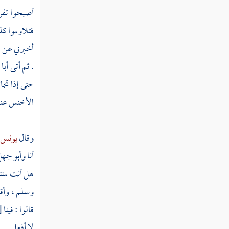
أصبحوا تفرق
فتلاوموا كذ
أخبرني عن 
. ثم أتى
أبا
حتى إذا تجا
الأخنس
عنه
وقال
يونس ب
أنا
وأبو جهل
هل أنت منته
وسلم ، وأق
قالوا : فينا
[
لا أفعل .