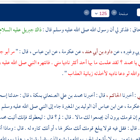
صفحة
125
حاق
: فذكر لي أن رسول الله صلى الله عليه وسلم قال :
ذاك
جبريل
عليه السلام
بي
وغيره ، عن
داود بن أبي هند ،
عن
عكرمة ،
عن
ابن عباس ،
قال : "
مر
أبو ج
 يا
محمد ؟
لقد علمت ما بها أحد أكثر ناديا مني . فانتهره النبي صلى الله عليه
" .
ي
: أخبرنا
الحاكم ،
قال : أخبرنا
محمد بن علي الصنعاني
بمكة ،
قال : حدثنا
إسحا
عكرمة ،
عن
ابن عباس
أن
الوليد بن المغيرة
جاء إلى النبي صلى الله عليه وسلم 
م إن قومك يرون أن يجمعوا لك مالا . قال : لم ؟ قال : ليعطوك فإنك أتيت
محم
. قال : فقل فيه قولا يبلغ قومك أنك منكر لها ، أو أنك كاره له . قال : وماذا
صيدته مني ، ولا بأشعار الجن ، والله ما يشبه الذي يقول شيئا من هذا ، ووالله 