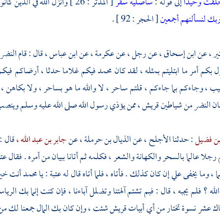
خلقت وحيدا
إلى قوله :
سأصليه سقر
[ المدثر : 26 ] وأنزل الله في الذين كانوا معه :
بك لنسألنهم أجمعين
[ الحجر : 92 ] .
ير ،
عن
ابن إسحاق ،
عن رجل ، عن
عكرمة ،
عن
ابن عباس ،
قال : قام
النضر 
ل بكم أمر ما ابتليتم بمثله ، لقد كان
محمد
فيكم غلاما حدثا ، أرضاكم فيكم 
 ، وجاءكم بما جاءكم ، قلتم ساحر ، لا والله ما هو بساحر ، ولا بكاهن ، و
ان
النضر
من شياطين
قريش ،
ممن يؤذي رسول الله صلى الله عليه وسلم وينصب 
بن فضيل
: حدثنا
الأجلح ،
عن
الذيال بن حرملة ،
عن
جابر بن عبد الله ،
قال :
رجلا عالما بالسحر والكهانة والشعر ، فكلمه ثم أتانا ببيان من أمره . فقال
عتب
، وما يخفى علي إن كان كذلك . فأتاه ، فلما أتاه قال له
عتبة
: يا
محمد
أنت خير
الله ؟
فلم يجبه ، قال : فبم تشتم آلهتنا وتضلل آباءنا ، فإن كنت إنما بك الري
اك عشر نسوة تختار من أي أبيات
قريش
شئت ، وإن كان بك المال جمعنا لك من 