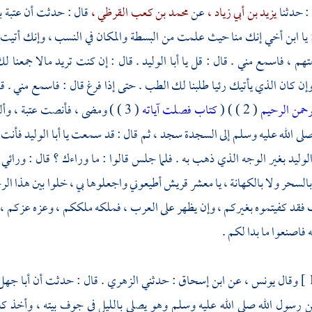
: حدثنا
يزيد بن أبي زياد ،
عن
محمد بن كعب القرظي ،
قال : حدثت أن
عتبة ب
: يا ابن أخي إنك منا حيث علمت من البسطة والمكان في النسب ، وإنك أتي
تهم ، فاسمع مني . قال : قل يا
أبا الوليد
. قال : إن كنت تريد مالا جمعنا ل
إن كان الذي يأتيك رئيا طلبنا لك الطب . حتى إذا فرغ قال : فاسمع مني . قال
رحمن الرحيم
( 2 ) ) (
كتاب فصلت آياته
( 3 ) ) ومضى ، فأنصت
عتبة ،
وأل
لى الله عليه وسلم إلى السجدة سجد ، ثم قال : قد سمعت يا
أبا الوليد
فأنت 
الوليد
بغير الوجه الذي ذهب به . فلما جلس قالوا : ما وراءك ؟ قال : ورائي 
بالسحر ولا بالكهانة ، يا معشر
قريش
أطيعوني واجعلوها بي ، خلوا بين هذا الرجل
فقد كفيتموه بغيركم ، وإن يظهر على العرب ، فملكه ملككم ، وعزه عزكم ، وكن
 فاصنعوا ما بدا لكم .
وقال
يونس ،
عن
ابن إسحاق
: حدثني
الزهري
. قال : حدثت أن
أبا جهل
 رسول الله صلى الله عليه وسلم وهو يصلي بالليل في جوف بيته ، وأخذ كل