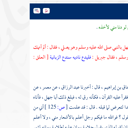
 لو دنا مني لأخذه
.
هل
بالنبي صلى الله عليه وسلم وهو يصلي ، فقال : ألم أنهك
 وسلم ، فقال
جبريل
:
فليدع ناديه سندع الزبانية
[ العلق :
ق بن إبراهيم ،
قال : أخبرنا
عبد الرزاق ،
عن
معمر ،
عن
فقرأ عليه القرآن ، فكأنه رق له ، فبلغ ذلك
أبا جهل ،
فأتاه
دا
لتعرض لما قبله . قال : قد علمت
[
ص:
125 ]
أني من
 أقول ؟ فوالله ما فيكم رجل أعلم بالأشعار مني ، ولا أعلم
إن لقوله الذي يقول حلاوة ، وإن عليه لطلاوة ، وإنه لمثمر