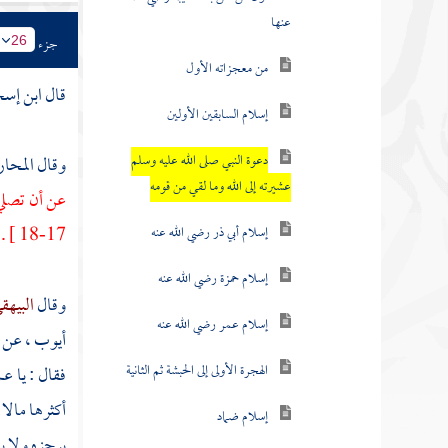
عنها
جزء
26
من معجزاته الأول
قال
ابن إس
إسلام السابقين الأولين
دعوة النبي صلى الله عليه وسلم
وقال
المحار
عشيرته إلى الله وما لقي من قومه
عن أن تصلي
17-18 ] . والله لو دعا ناديه لأخذته زبانية العذاب
إسلام أبي ذر رضي الله عنه
إسلام حمزة رضي الله عنه
وقال
البيهق
إسلام عمر رضي الله عنه
أيوب ،
عن
الهجرة الأولى إلى الحبشة ثم الثانية
فقال : يا ع
أكثرها مالا 
إسلام ضماد
برجزه ولا بق