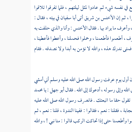
في نفسه شيء ثم عادوا لمثل ليلتهم ، فلما تفرقوا تلاقوا
ا ، ثم إن
الأخنس بن شريق
أتى
أبا سفيان
في بيته ، فقال :
وأعرف ما يراد بها . فقال
الأخنس
: وأنا والذي حلفت به
ف ، أطعموا فأطعمنا ، وحملوا فحملنا ، وأعطوا فأعطينا ،
فمتى ندرك هذه ، والله لا نؤمن به أبدا ولا نصدقه . فقام
ن أول يوم عرفت رسول الله صلى الله عليه وسلم أني أمشي
 الله وإلى رسوله ، أدعوك إلى الله . فقال
أبو جهل
: يا
محمد
ا تقول حقا ما اتبعتك . فانصرف رسول الله صلى الله عليه
حجابة ، فقلنا : نعم ، فقالوا : ففينا الندوة ، قلنا : نعم ، ثم
عموا وأطعمنا حتى إذا تحاكت الركب قالوا : منا نبي ! ، والله