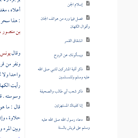
إسلام الجن
أعلاه ، مغدق
فصل فيما ورد من هواتف الجان
: هذا سحر ي
وأقوال الكهان
بن منصور ،
انشقاق القمر
وقال
يونس 
ويسألونك عن الروح
ونفر من
قر
ذكر أذية المشركين للنبي صلى الله
واحدا ولا تخ
عليه وسلم وللمسلمين
رأيت الكهان
ذكر شعب أبي طالب والصحيفة
وسوسته . قا
إنا كفيناك المستهزئين
قال : ما هو
حلاوة ، وإن 
دعاء رسول الله صلى الله عليه
وبين المرء 
وسلم على قريش بالسنة