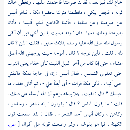
جماع لك فيما بعد ، فقربنا صرمتنا فاحتملنا عليها ، وتغطى خالنا
ثوبه ، فجعل يبكي ، فانطلقنا فنزلنا بحضرة
مكة ،
فنافر
أنيس
عن صرمتنا وعن مثلها ، فأتينا الكاهن فخير
أنيسا ،
فأتانا
بصرمتنا ومثلها معها . قال : وقد صليت يا ابن أخي قبل أن ألقى
رسول الله صلى الله عليه وسلم بثلاث سنين ، فقلت : لمن ؟ قال
لله . قلت : فأين توجه ؟ قال : أتوجه حيث يوجهني الله أصلي
عشاء ، حتى إذا كان من آخر الليل ألقيت كأني خفاء يعني الثوب
حتى تعلوني الشمس . فقال
أنيس
: إن لي حاجة
بمكة
فاكفني
حتى آتيك . فأتى
مكة
فراث - أي أبطأ علي - ، ثم أتاني فقلت ما
حبسك ؟ قال : لقيت رجلا
بمكة
يزعم أن الله أرسله على دينك .
قلت : ما يقول الناس ؟ قال : يقولون : إنه شاعر ، وساحر ،
وكاهن ، وكان
أنيس
أحد الشعراء . فقال : لقد سمعت قول
الكهنة ، فما هو بقولهم ، ولو وضعت قوله على أقوال
[
ص: