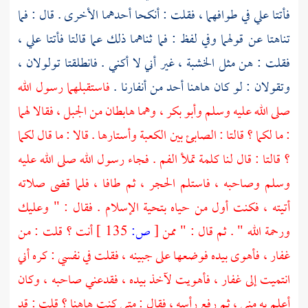
فأتتا علي في طوافهما ، فقلت : أنكحا أحدهما الأخرى . قال : فما
تناهتا عن قولهما وفي لفظ : فما ثناهما ذلك عما قالتا فأتتا علي ،
فقلت : هن مثل الخشبة ، غير أني لا أكني . فانطلقتا تولولان ،
وتقولان : لو كان هاهنا أحد من أنفارنا .
فاستقبلهما رسول الله
صلى الله عليه وسلم وأبو
بكر ،
وهما هابطان من الجبل ، فقالا لهما
: ما لكما ؟ قالتا : الصابئ بين
الكعبة
وأستارها . قالا : ما قال لكما
؟ قالتا : قال لنا كلمة تملأ الفم . فجاء رسول الله صلى الله عليه
وسلم وصاحبه ، فاستلم الحجر ، ثم طافا ، فلما قضى صلاته
أتيته ، فكنت أول من حياه بتحية الإسلام . فقال : " وعليك
ورحمة الله " . ثم قال : " ممن
[
ص:
135 ]
أنت ؟ قلت : من
غفار ،
فأهوى بيده فوضعها على جبينه ، فقلت في نفسي : كره أني
انتميت إلى
غفار ،
فأهويت لآخذ بيده ، فقدعني صاحبه ، وكان
أعلم به مني ، ثم رفع رأسه ، فقال : متى كنت هاهنا ؟ قلت : قد