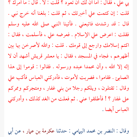
بي
علي ،
فقال : أما آن لك أن تعود ؟ قلت : لا . قال : ما أمرك ؟
قلت : إن كتمت علي أخبرتك ، ثم قلت : بلغنا أنه خرج نبي .
قال : قد رشدت فاتبعني . فأتينا النبي صلى الله عليه وسلم
فقلت : اعرض علي الإسلام . فعرضه علي ، فأسلمت ، فقال :
اكتم إسلامك وارجع إلى قومك . قلت : والله لأصرخن بها بين
أظهرهم ، فجاء في المسجد ، فقال : يا معشر
قريش
أشهد أن لا
إله إلا الله ، وأن
محمدا
عبده ورسوله . فقالوا : قوموا إلى هذا
الصابئ . فقاموا ، فضربت لأموت ، فأدركني
العباس
فأكب علي
وقال : تقتلون ، ويلكم رجلا من
بني غفار ،
ومتجركم وممركم
على
غفار ؟
! فأطلقوا عني . ثم فعلت من الغد كذلك ، وأدركني
العباس
أيضا
.
وقال :
النضر بن محمد اليمامي
: حدثنا
عكرمة بن عمار ،
عن
أبي