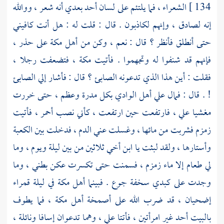
134 ]
الشعراء ، فما يلتئم على لسان أحد بعدي أنه شعر ، ووالله
إنه لصادق ، وإنهم لكاذبون . قال : قلت له : هل أنت كافيني
حتى أنطلق فأنظر ؟ قال : نعم ، وكن من
أهل
مكة
على حذر ،
فإنهم قد شنفوا له وتجهموا . فأتيت
مكة ،
فتضعفت رجلا ،
فقلت : أين هذا الذي تدعونه الصابئ ؟ قال : فأشار إلي الصابئ
! . قال : فمال علي أهل الوادي بكل مدرة وعظم ، حتى خررت
مغشيا علي ، فارتفعت حين ارتفعت ، كأني نصب أحمر ، فأتيت
زمزم فشربت من مائها ، وغسلت عني الدم ، فدخلت بين
الكعبة
وأستارها ، ولقد لبثت يا ابن أخي ثلاثين من بين ليلة ويوم ، وما
لي طعام إلا ماء زمزم ، فسمنت حتى تكسرت عكن بطني ، وما
وجدت على كبدي سخفة جوع . فبينما
أهل
مكة
في ليلة قمراء
إضحيان ، قد ضرب الله على أصمخة
أهل
مكة ،
فما يطوف
بالبيت أحد غير امرأتين ، فأتتا علي ، وهما تدعوان إسافا ونائلة ،