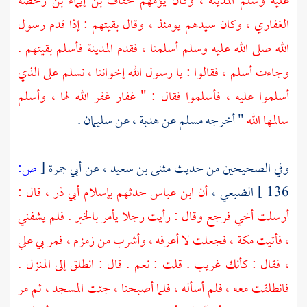
عليه وسلم
المدينة ،
وكان يؤمهم
خفاف بن إيماء بن رحضة
الغفاري ،
وكان سيدهم يومئذ ، وقال بقيتهم : إذا قدم رسول
الله صلى الله عليه وسلم أسلمنا ، فقدم
المدينة
فأسلم بقيتهم .
وجاءت
أسلم ،
فقالوا : يا رسول الله إخواننا ، نسلم على الذي
أسلموا عليه ، فأسلموا فقال : "
غفار
غفر الله لها ،
وأسلم
سالمها الله
" أخرجه
مسلم
عن
هدبة ،
عن
سليمان
.
وفي الصحيحين من حديث
مثنى بن سعيد ،
عن
أبي جمرة
[
ص:
136 ]
الضبعي ،
أن
ابن عباس
حدثهم بإسلام
أبي ذر ،
قال :
أرسلت أخي فرجع وقال : رأيت رجلا يأمر بالخير . فلم يشفني
، فأتيت
مكة ،
فجعلت لا أعرفه ، وأشرب من زمزم ، فمر بي
علي
،
فقال : كأنك غريب . قلت : نعم . قال : انطلق إلى المنزل .
فانطلقت معه ، فلم أسأله ، فلما أصبحنا ، جئت المسجد ، ثم مر