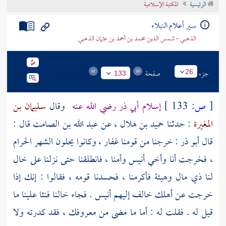
الرئيسية
المكتبة الإسلامية
تراجم الأعلام
سير أعلام النبلاء
الذهبي - شمس الدين محمد بن أحمد بن عثمان الذهبي
جزء
صفحة
26
133
[
ص:
133 ]
إسلام
أبي ذر
رضي الله عنه
وقال
سليمان بن
المغيرة
: حدثنا
حميد بن هلال ،
عن
عبد الله بن الصامت
قال :
قال
أبو ذر
: خرجنا من قومنا
غفار ،
وكانوا يحلون الشهر الحرام
، فخرجت أنا وأخي
أنيس
وأمنا ، فانطلقنا حتى نزلنا على خال
لنا ذي مال وهيئة فأكرمنا ، فحسدنا قومه ، فقالوا : إنك إذا
خرجت عن أهلك خالف إليهم
أنيس
. فجاء خالنا فنثا علينا ما
قيل له . فقلت له : أما ما مضى من معروفك ، فقد كدرته ولا