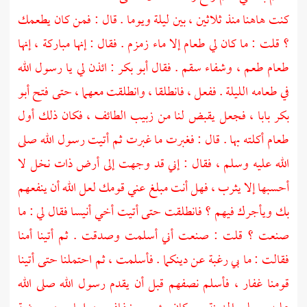
كنت هاهنا منذ ثلاثين ، بين ليلة ويوما . قال : فمن كان يطعمك
؟ قلت : ما كان لي طعام إلا ماء زمزم . فقال : إنها مباركة ، إنها
طعام طعم ، وشفاء سقم . فقال
أبو بكر
: ائذن لي يا رسول الله
في طعامه الليلة . ففعل ، فانطلقا ، وانطلقت معهما ، حتى فتح
أبو
بكر
بابا ، فجعل يقبض لنا من زبيب
الطائف ،
فكان ذلك أول
طعام أكلته بها . قال : فغبرت ما غبرت ثم أتيت رسول الله صلى
الله عليه وسلم ، فقال : إني قد وجهت إلى أرض ذات نخل لا
أحسبها إلا
يثرب ،
فهل أنت مبلغ عني قومك لعل الله أن ينفعهم
بك ويأجرك فيهم ؟ فانطلقت حتى أتيت أخي
أنيسا
فقال لي : ما
صنعت ؟ قلت : صنعت أني أسلمت وصدقت . ثم أتينا أمنا
فقالت : ما بي رغبة عن دينكما . فأسلمت ، ثم احتملنا حتى أتينا
قومنا
غفار ،
فأسلم نصفهم قبل أن يقدم رسول الله صلى الله