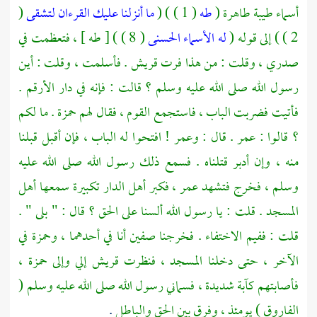
أسماء طيبة طاهرة (
طه
( 1 ) ) (
ما أنزلنا عليك القرءان لتشقى
(
2 ) ) إلى قوله (
له الأسماء الحسنى
( 8 ) ) [ طه ] ، فتعظمت في
صدري ، وقلت : من هذا فرت قريش . فأسلمت ، وقلت : أين
رسول الله صلى الله عليه وسلم ؟ قالت : فإنه في دار الأرقم .
فأتيت فضربت الباب ، فاستجمع القوم ، فقال لهم
حمزة
. ما لكم
؟ قالوا :
عمر
. قال :
وعمر
! افتحوا له الباب ، فإن أقبل قبلنا
منه ، وإن أدبر قتلناه . فسمع ذلك رسول الله صلى الله عليه
وسلم ، فخرج فتشهد
عمر ،
فكبر أهل الدار تكبيرة سمعها أهل
المسجد . قلت : يا رسول الله ألسنا على الحق ؟ قال : " بلى " .
قلت : ففيم الاختفاء . فخرجنا صفين أنا في أحدهما ،
وحمزة
في
الآخر ، حتى دخلنا المسجد ، فنظرت
قريش
إلي وإلى
حمزة ،
فأصابتهم كآبة شديدة ، فسماني رسول الله صلى الله عليه وسلم (
الفاروق
) يومئذ ، وفرق بين الحق والباطل
.