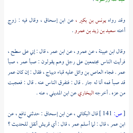
وقد رواه
يونس بن بكير ،
عن
ابن إسحاق ،
وقال فيه : زوج
أخته
سعيد بن زيد بن عمرو
.
وقال
ابن عيينة ،
عن
عمرو ،
عن
ابن عمر ،
قال : إني على سطح ،
فرأيت الناس مجتمعين على رجل وهم يقولون : صبأ
عمر ،
صبأ
عمر
. فجاء
العاص بن وائل
عليه قباء ديباج ، فقال : إن كان
عمر
قد صبأ فمه أنا له جار . قال : فتفرق الناس عنه . قال : فعجبت
من عزه . أخرجه
البخاري
عن
ابن المديني ،
عنه .
[
ص:
141 ]
قال
البكائي ،
عن
ابن إسحاق
: حدثني
نافع ،
عن
ابن عمر ،
قال : لما أسلم
عمر ،
قال : أي
قريش
أنقل للحديث ؟