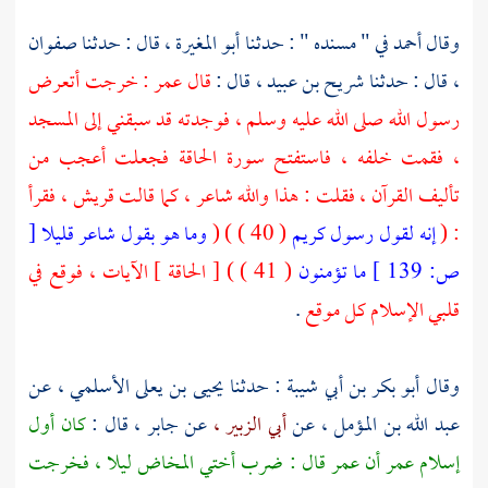
وقال
أحمد
في " مسنده " : حدثنا
أبو المغيرة ،
قال : حدثنا
صفوان
،
قال : حدثنا
شريح بن عبيد ،
قال :
قال
عمر
: خرجت أتعرض
رسول الله صلى الله عليه وسلم ، فوجدته قد سبقني إلى المسجد
، فقمت خلفه ، فاستفتح سورة الحاقة فجعلت أعجب من
تأليف القرآن ، فقلت : هذا والله شاعر ، كما قالت
قريش ،
فقرأ
: (
إنه لقول رسول كريم
( 40 ) ) (
وما هو بقول شاعر قليلا
[
ص:
139 ]
ما تؤمنون
( 41 ) ) [ الحاقة ] الآيات ، فوقع في
قلبي الإسلام كل موقع
.
وقال
أبو بكر بن أبي شيبة
: حدثنا
يحيى بن يعلى الأسلمي ،
عن
عبد الله بن المؤمل ،
عن
أبي الزبير ،
عن
جابر ،
قال :
كان أول
إسلام
عمر
أن
عمر
قال : ضرب أختي المخاض ليلا ، فخرجت