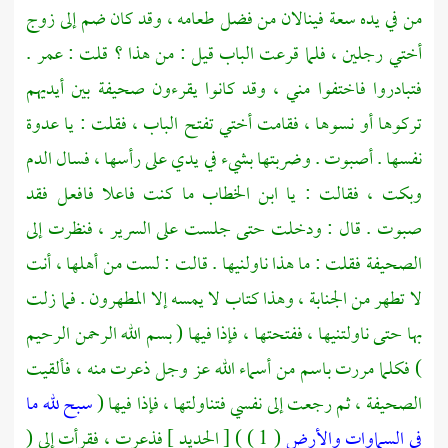
من في يده سعة فينالان من فضل طعامه ، وقد كان ضم إلى زوج
أختي رجلين ، فلما قرعت الباب قيل : من هذا ؟ قلت :
عمر
.
فتبادروا فاختفوا مني ، وقد كانوا يقرءون صحيفة بين أيديهم
تركوها أو نسوها ، فقامت أختي تفتح الباب ، فقلت : يا عدوة
نفسها . أصبوت . وضربتها بشيء في يدي على رأسها ، فسال الدم
وبكت ، فقالت : يا
ابن الخطاب
ما كنت فاعلا فافعل فقد
صبوت . قال : ودخلت حتى جلست على السرير ، فنظرت إلى
الصحيفة فقلت : ما هذا ناولنيها . قالت : لست من أهلها ، أنت
لا تطهر من الجنابة ، وهذا كتاب لا يمسه إلا المطهرون . فما زلت
بها حتى ناولتنيها ، ففتحتها ، فإذا فيها ( بسم الله الرحمن الرحيم
) فكلما مررت باسم من أسماء الله عز وجل ذعرت منه ، فألقيت
الصحيفة ، ثم رجعت إلى نفسي فتناولتها ، فإذا فيها (
سبح لله ما
في السماوات والأرض
( 1 ) ) [ الحديد ] فذعرت ، فقرأت إلى (