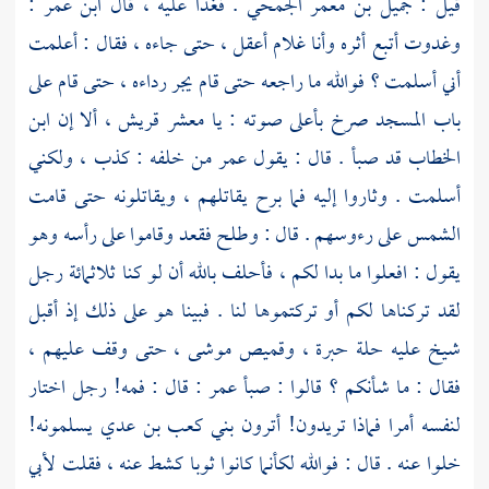
قيل :
جميل بن معمر الجمحي
. فغدا عليه ، قال
ابن عمر
:
وغدوت أتبع أثره وأنا غلام أعقل ، حتى جاءه ، فقال : أعلمت
أني أسلمت ؟ فوالله ما راجعه حتى قام يجر رداءه ، حتى قام على
باب المسجد صرخ بأعلى صوته : يا معشر
قريش ،
ألا إن
ابن
الخطاب
قد صبأ . قال : يقول
عمر
من خلفه : كذب ، ولكني
أسلمت . وثاروا إليه فما برح يقاتلهم ، ويقاتلونه حتى قامت
الشمس على رءوسهم . قال : وطلح فقعد وقاموا على رأسه وهو
يقول : افعلوا ما بدا لكم ، فأحلف بالله أن لو كنا ثلاثمائة رجل
لقد تركناها لكم أو تركتموها لنا . فبينا هو على ذلك إذ أقبل
شيخ عليه حلة حبرة ، وقميص موشى ، حتى وقف عليهم ،
فقال : ما شأنكم ؟ قالوا : صبأ
عمر
: قال : فمه! رجل اختار
لنفسه أمرا فماذا تريدون! أترون
بني كعب بن عدي
يسلمونه!
خلوا عنه . قال : فوالله لكأنما كانوا ثوبا كشط عنه ، فقلت لأبي