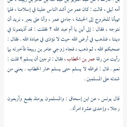
أمه
ليلى ،
قالت : كان
عمر
من أشد الناس علينا في إسلامنا ، فلما
تهيأنا للخروج إلى
الحبشة ،
جاءني
عمر ،
وأنا على بعير ، نريد أن
نتوجه ، فقال : إلى أين يا
أم عبد الله ؟
فقلت : قد آذيتمونا في
ديننا ، فنذهب في أرض الله حيث لا نؤذى في عبادة الله . فقال :
صحبكم الله ، ثم ذهب ، فجاء زوجي
عامر بن ربيعة
فأخبرته بما
رأيت من رقة
عمر بن الخطاب ،
فقال : ترجين أن يسلم ؟ قلت :
نعم . قال : فوالله لا يسلم حتى يسلم حمار
الخطاب
. يعني من
شدته على المسلمين .
قال
يونس ،
عن
ابن إسحاق
: والمسلمون يومئذ بضع وأربعون
رجلا ، وإحدى عشرة امرأة .