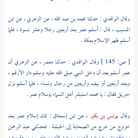
وقال
الواقدي
: حدثنا
محمد بن عبد الله ،
عن
الزهري ،
عن
ابن
المسيب ،
قال : أسلم
عمر
بعد أربعين رجلا وعشر نسوة ، فلما
أسلم ظهر الإسلام
بمكة
.
[
ص:
145 ]
وقال
الواقدي
: حدثنا
معمر ،
عن
الزهري
أن
عمر
أسلم بعد أن دخل النبي صلى الله عليه وسلم دار
الأرقم ،
وبعد أربعين أو نيف وأربعين من رجال ونساء ، فلما أسلم نزل
جبريل
فقال : يا
محمد
استبشر أهل السماء بإسلام
عمر
.
وقال
يونس بن بكير ،
عن
ابن إسحاق
: كان إسلام
عمر
بعد
خروج من خرج من الصحابة إلى
الحبشة
. فحدثني
عبد الرحمن
بن الحارث
، عن
عبد العزيز بن عبد الله بن عامر بن ربيعة ،
عن