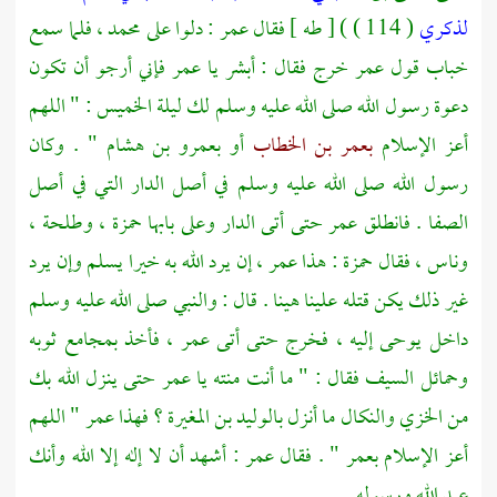
لذكري
( 114 ) ) [ طه ] فقال
عمر
: دلوا على
محمد ،
فلما سمع
خباب
قول
عمر
خرج فقال : أبشر يا
عمر
فإني أرجو أن تكون
دعوة رسول الله صلى الله عليه وسلم لك ليلة الخميس : " اللهم
أعز الإسلام
بعمر بن الخطاب
أو
بعمرو بن هشام
" . وكان
رسول الله صلى الله عليه وسلم في أصل الدار التي في أصل
الصفا
. فانطلق
عمر
حتى أتى الدار وعلى بابها
حمزة ،
وطلحة ،
وناس ، فقال
حمزة
: هذا
عمر ،
إن يرد الله به خيرا يسلم وإن يرد
غير ذلك يكن قتله علينا هينا . قال : والنبي صلى الله عليه وسلم
داخل يوحى إليه ، فخرج حتى أتى
عمر ،
فأخذ بمجامع ثوبه
وحمائل السيف فقال : " ما أنت منته يا
عمر
حتى ينزل الله بك
من الخزي والنكال ما أنزل
بالوليد بن المغيرة
؟ فهذا
عمر
" اللهم
أعز الإسلام
بعمر
" . فقال
عمر
: أشهد أن لا إله إلا الله وأنك
عبد الله ورسوله
.