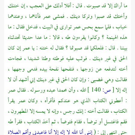
ما أراك إلا قد صبوت . قال : أفلا أدلك على العجب ، إن ختنك
وأختك قد صبوا وتركا دينك . فمشى
عمر
فأتاهما ، وعندهما
خباب ،
فلما سمع بحس
عمر
توارى في البيت ، فدخل فقال : ما
هذه الهينمة ؟ وكانوا يقرءون طه ، قالا : ما عدا حديثا تحدثناه
بيننا . قال : فلعلكما قد صبوتما ؟ فقال له ختنه : يا
عمر
إن كان
الحق في غير دينك . فوثب عليه فوطئه وطئا شديدا ، فجاءت
أخته لتدفعه عن زوجها ، فنفحها نفحة بيده فدمى وجهها ،
فقالت وهي غضبى : وإن كان الحق في غير دينك إني أشهد أن لا
إله إلا
[
ص:
140 ]
الله ، وأن
محمدا
عبده ورسوله . فقال
عمر
: أعطوني الكتاب الذي هو عندكم فأقرأه ، وكان
عمر
يقرأ
الكتاب ، فقالت أخته : إنك رجس ، وإنه لا يمسه إلا المطهرون ،
فقم فاغتسل أو توضأ ، فقام فتوضأ ، ثم أخذ الكتاب ، فقرأ طه
حتى انتهى إلى : (
إنني أنا الله لا إله إلا أنا فاعبدني وأقم الصلاة