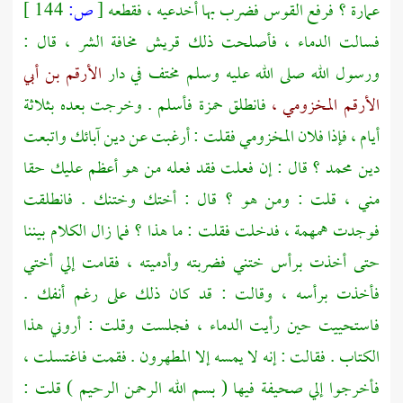
عمارة ؟
فرفع القوس فضرب بها أخدعيه ، فقطعه
[
ص:
144 ]
فسالت الدماء ، فأصلحت ذلك
قريش
مخافة الشر ، قال :
ورسول الله صلى الله عليه وسلم مختف في دار
الأرقم بن أبي
الأرقم المخزومي ،
فانطلق
حمزة
فأسلم . وخرجت بعده بثلاثة
أيام ، فإذا فلان المخزومي فقلت : أرغبت عن دين آبائك واتبعت
دين
محمد ؟
قال : إن فعلت فقد فعله من هو أعظم عليك حقا
مني ، قلت : ومن هو ؟ قال : أختك وختنك . فانطلقت
فوجدت همهمة ، فدخلت فقلت : ما هذا ؟ فما زال الكلام بيننا
حتى أخذت برأس ختني فضربته وأدميته ، فقامت إلي أختي
فأخذت برأسه ، وقالت : قد كان ذلك على رغم أنفك .
فاستحييت حين رأيت الدماء ، فجلست وقلت : أروني هذا
الكتاب . فقالت : إنه لا يمسه إلا المطهرون . فقمت فاغتسلت ،
فأخرجوا إلي صحيفة فيها ( بسم الله الرحمن الرحيم ) قلت :