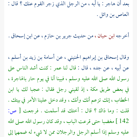
بعد أن هاجر : يا أبه ، من الرجل الذي زجر القوم عنك ؟ قال :
العاص بن وائل
.
أخرجه
ابن حبان ،
من حديث
جرير بن حازم ،
عن
ابن إسحاق
.
وقال
إسحاق بن إبراهيم الحنيني ،
عن
أسامة بن زيد بن أسلم ،
عن أبيه ، عن جده ، قال :
قال لنا
عمر
: كنت أشد الناس على
رسول الله صلى الله عليه وسلم ، فبينا أنا في يوم حار بالهاجرة ،
في بعض طريق
مكة ،
إذ لقيني رجل فقال : عجبا لك يا
ابن
الخطاب ،
إنك تزعم أنك وأنك ، وقد دخل علينا الأمر في بيتك .
قلت : وما ذاك ؟ قال : أختك قد أسلمت . فرجعت
[
ص:
142 ]
مغضبا حتى قرعت الباب ، وقد كان رسول الله صلى الله
عليه وسلم إذا أسلم الرجل والرجلان ممن لا شيء له ضمهما إلى