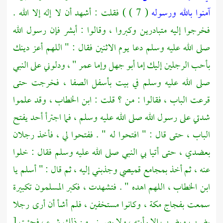
آمنوا بالله ورسوله
( 7 ) ) فقلت : أشهد أن لا إله إلا الله .
فخرجوا إليه متبادرين وكبروا ، وقالوا : أبشر فإن رسول الله
صلى الله عليه وسلم دعا يوم الاثنين فقال : " اللهم أعز دينك
بأحب الرجلين إليك إما
أبو جهل
وإما
عمر
" ، ودلوني على النبي
صلى الله عليه وسلم في بيت بأسفل
الصفا ،
فخرجت حتى
قرعت الباب ، فقالوا : من ؟ قلت :
ابن الخطاب ،
وقد علموا
شدتي على رسول الله صلى الله عليه وسلم ، فما اجترأ أحد يفتح
الباب ، حتى قال : " افتحوا له " . ففتحوا لي ، فأخذ رجلان
بعضدي ، حتى أتيا بي النبي صلى الله عليه وسلم فقال : خلوا
عنه ، ثم أخذ بمجامع قميصي وجذبني إليه ، ثم قال : " أسلم يا
ابن الخطاب ،
اللهم اهده " . فتشهدت ، فكبر المسلمون تكبيرة
سمعت بفجاج
مكة ،
وكانوا مستخفين ، فلم أشأ أن أرى رجلا
يضرب ويضرب إلا رأيته ، ولا يصيبني من ذلك شيء ، فجئت
[