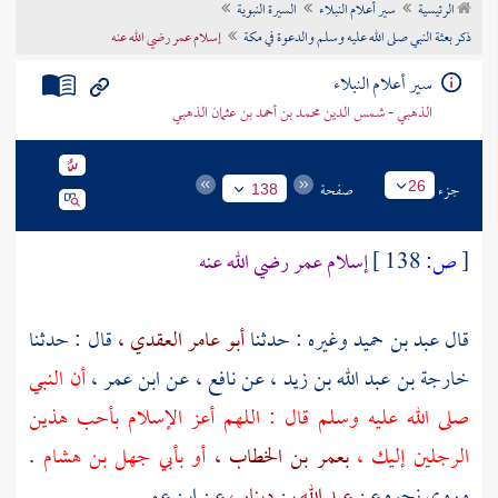
الرئيسية
سير أعلام النبلاء
السيرة النبوية
تراجم الأعلام
ذكر بعثة النبي صلى الله عليه وسلم والدعوة في مكة
إسلام عمر رضي الله عنه
سير أعلام النبلاء
الذهبي - شمس الدين محمد بن أحمد بن عثمان الذهبي
جزء
صفحة
26
138
[
ص:
138 ]
إسلام
عمر
رضي الله عنه
قال
عبد بن حميد
وغيره : حدثنا
أبو عامر العقدي ،
قال : حدثنا
خارجة بن عبد الله بن زيد ،
عن
نافع ،
عن
ابن عمر ،
أن النبي
صلى الله عليه وسلم قال : اللهم أعز الإسلام بأحب هذين
الرجلين إليك ،
بعمر بن الخطاب ،
أو
بأبي جهل بن هشام
.
وروي نحوه عن
عبد الله بن دينار ،
عن
ابن عمر
.