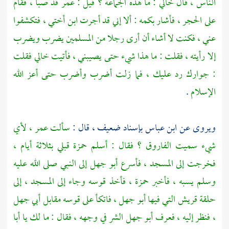
الناس ، قال خالي : ما هذه الجماعة ؟ قيل :
عمر
قد صبأ ، فقام
على الحجر ، فأشار بكمه : ألا إني قد أجرت ابن أختي ، فتكشفوا
عني ، فكنت لا أشاء أن أرى رجلا من المسلمين يضرب ويضرب
إلا رأيته ، فقلت : ما هذا شيء حتى يصيبني ، فأتيت خالي فقلت
: جوارك رد عليك ، فما زلت أضرب وأضرب حتى أعز الله
الإسلام
.
ويروى عن
ابن عباس
بإسناد ضعيف ، قال :
سألت
عمر ،
لأي
شيء سميت الفاروق ؟ فقال : أسلم
حمزة
قبلي بثلاثة أيام ،
فخرجت إلى المسجد ، فأسرع
أبو جهل
إلى النبي صلى الله عليه
وسلم يسبه ، فأخبر
حمزة ،
فأخذ قوسه وجاء إلى المسجد ، إلى
حلقة
قريش
التي فيها
أبو جهل ،
فاتكأ على قوسه مقابل
أبي جهل
،
فنظر إليه ، فعرف
أبو جهل
الشر في وجهه ، فقال : ما لك يا
أبا