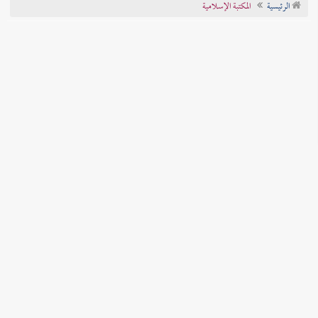
الرئيسية
المكتبة الإسلامية
تراجم الأعلام