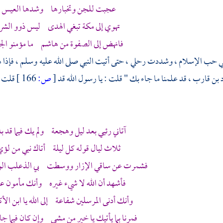
عجبت للجن وتخبارها وشدها العيس ب
تهوي إلى
مكة
تبغي الهدى ليس ذوو الشر 
فانهض إلى الصفوة من
هاشم
ما مؤمنو الج
ي حب الإسلام ، وشددت رحلي ، حتى أتيت النبي صلى الله عليه وسلم ، فإذا 
 بن قارب ،
قد علمنا ما جاء بك " قلت : يا رسول الله قد
[
ص:
166 ]
قلت ش
آتاني رئيي بعد ليل وهجعة ولم يك فيما قد
ثلاث ليال قوله كل ليلة أتاك نبي من
لؤي
فشمرت عن ساقي الإزار ووسطت بي الذعلب الوج
فأشهد أن الله لا شيء غيره وأنك مأمون ع
وأنك أدنى المرسلين شفاعة إلى الله يا ابن الأ
فمرنا بما يأتيك يا خير من مشى وإن كان فيما ج