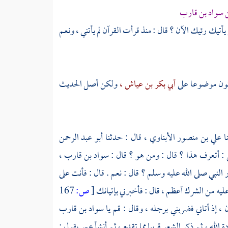
ن
سواد بن قارب
يأتيك رئيك الآن ؟ قال : منذ قرأت القرآن لم يأتني ، ونعم
يكون موضوعا على
أبي بكر بن عياش ،
ولكن أصل الحديث
ا
علي بن منصور الأبناوي ،
قال : حدثنا
أبو عبد الرحمن
 : أتعرف هذا ؟ قال : ومن هو ؟ قال :
سواد بن قارب ،
ر النبي صلى الله عليه وسلم ؟ قال : نعم . قال : فأنت على
 عليه من الشرك أعظم ، قال : فأخبرني بإتيانك
[
ص:
167
 ، إذ أتاني فضربني برجله ، وقال : قم يا
سواد بن قارب
ة الله ، ثم ذكر الشعر قريبا مما تقدم ، ثم أنشأ
عمر
يقول :