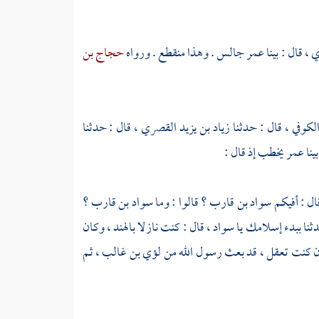
ي ،
قال : بينا
عمر
جالس . وهذا منقطع . ورواه
حجاج بن
الكوفي ، قال : حدثنا
زياد بن يزيد القصري ،
قال : حدثنا
ينا
عمر
يخطب إذ قال :
قال : أفيكم
سواد بن قارب ؟
قالوا : وما
سواد بن قارب ؟
دثنا ببدء إسلامك يا
سواد ،
قال : كنت نازلا
بالهند ،
وكان
ل إن كنت تعقل ، قد بعث رسول الله من
لؤي بن غالب ،
ثم