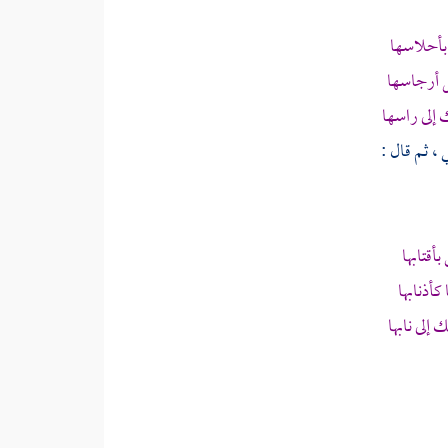
أحلاسها
 أرجاسها
إلى راسها
ي ، ثم قال :
قتابها
أذنابها
إلى نابها