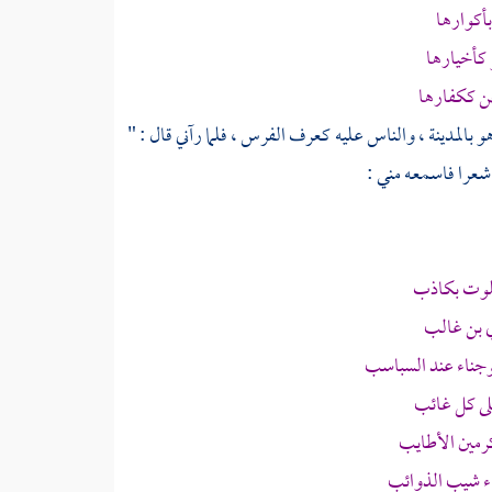
أكوارها
كأخيارها
ن ككفارها
هو
بالمدينة ،
والناس عليه كعرف الفرس ، فلما رآني قال : "
عرا فاسمعه مني :
 بلوت بكاذب
 بن غالب
ناء عند السباسب
لى كل غائب
كرمين الأطايب
اء شيب الذوائب