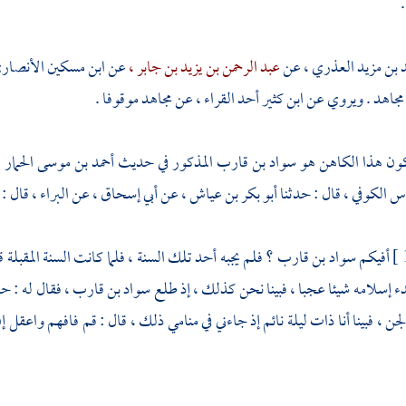
د بن مزيد العذري ،
عن
عبد الرحمن بن يزيد بن جابر ،
عن
ابن مسكين الأنصار
مجاهد
. ويروي عن
ابن كثير
أحد القراء ، عن
مجاهد
موقوفا .
كون هذا الكاهن هو
سواد بن قارب
المذكور في حديث
أحمد بن موسى
الحمار 
س الكوفي ،
قال : حدثنا
أبو بكر بن عياش ،
عن
أبي إسحاق ،
عن
البراء ،
قال : ب
أفيكم
سواد بن قارب ؟
فلم يجبه أحد تلك السنة ، فلما كانت السنة المقبلة 
دء إسلامه شيئا عجبا ، فبينا نحن كذلك ، إذ طلع
سواد بن قارب ،
فقال له : ح
لجن ، فبينا أنا ذات ليلة نائم إذ جاءني في منامي ذلك ، قال : قم فافهم واعق