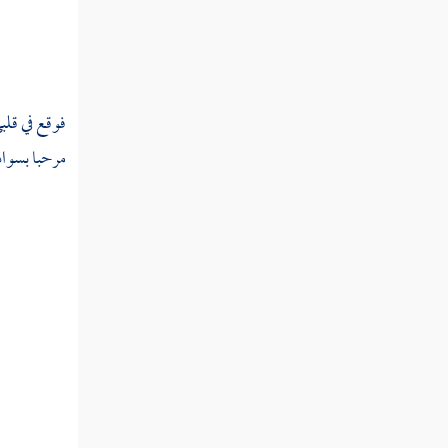
باب في النسخ والمحو من الصدور
سيرة الخلفاء الراشدين
فوقع في قلب
مرحبا
بسواد