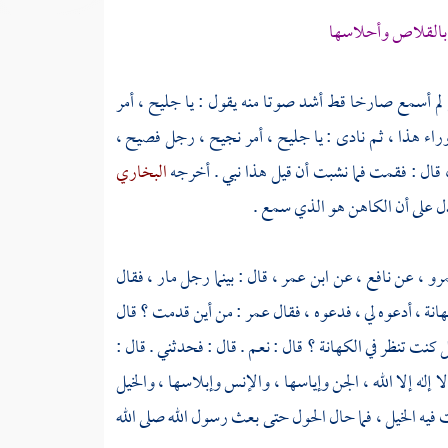
ا بالقلاص وأحلاسها
لم أسمع صارخا قط أشد صوتا منه يقول : يا جليح ، أمر
وراء هذا ، ثم نادى : يا جليح ، أمر نجيح ، رجل فصيح ،
، قال : فقمت فما نشبت أن قيل هذا نبي . أخرجه
البخاري
ل على أن الكاهن هو الذي سمع .
مرو ،
عن
نافع ،
عن
ابن عمر ،
قال : بينما رجل مار ، فقال
انة ، أدعوه لي ، فدعوه ، فقال
عمر
: من أين قدمت ؟ قال
 كنت تنظر في الكهانة ؟ قال : نعم . قال : فحدثني . قال :
له إلا الله ، الجن وإياسها ، والإنس وإبلاسها ، والخيل
فيه الخيل ، فما حال الحول حتى بعث رسول الله صلى الله