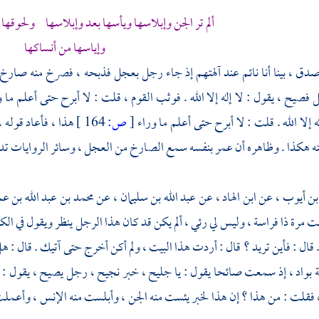
ألم تر الجن وإبلاسها ويأسها بعد وإبلاسها ولحوقه
وإياسها من أنساكها
صدق ، بينا أنا نائم عند آلهتهم إذ جاء رجل بعجل فذبحه ، فصرخ منه صارخ 
فصيح ، يقول : لا إله إلا الله . فوثب القوم ، قلت : لا أبرح حتى أعلم ما 
ه إلا الله . قلت : لا أبرح حتى أعلم ما وراء
[
ص:
164 ]
هذا ، فأعاد قوله 
 هكذا . وظاهره أن
عمر
بنفسه سمع الصارخ من العجل ، وسائر الروايات تد
بن أيوب ،
عن
ابن الهاد ،
عن
عبد الله بن سليمان ،
عن
محمد بن عبد الله بن ع
ت مرة ذا فراسة ، وليس لي رئي ، ألم يكن قد كان هذا الرجل ينظر ويقول في الكه
 قال : فأين تريد ؟ قال : أردت هذا البيت ، ولم أكن أخرج حتى آتيك . قال : هل
ة بواد ، إذ سمعت صائحا يقول : يا جليح ، خبر نجيح ، رجل يصيح ، يقول : لا إ
فقلت : من هذا ؟ إن هذا لخبر يئست منه الجن ، وأبلست منه الإنس ، وأعملت 