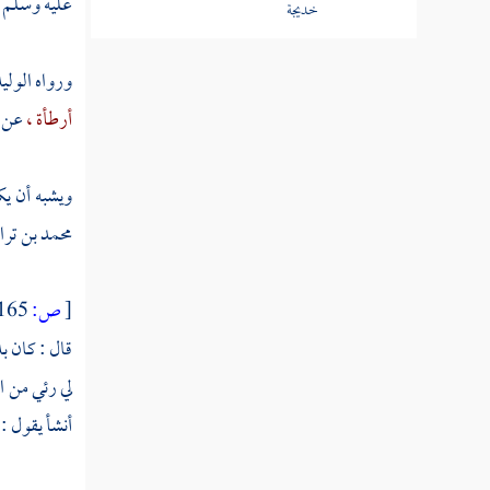
عليه وسلم .
خديجة
ذكر الإسراء برسول الله صلى الله
ورواه
الولي
عليه وسلم إلى المسجد الأقصى
أرطأة ،
عن
ذكر معراج النبي صلى الله عليه
وسلم إلى السماء
ويشبه أن ي
زواجه صلى الله عليه وسلم بعائشة
محمد بن ترا
وسودة أمي المؤمنين
عرض نفسه صلى الله عليه وسلم
[
ص:
165 ]
على القبائل
قال : كان ب
حديث يوم بعاث
لي رئي من ا
أنشأ يقول :
ذكر مبدأ خبر الأنصار والعقبة
الأولى