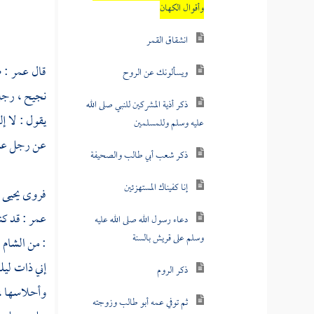
وأقوال الكهان
انشقاق القمر
قال
عمر
: 
ويسألونك عن الروح
نجيح ، رجل 
ذكر أذية المشركين للنبي صلى الله
يقول : لا إل
عليه وسلم وللمسلمين
عن رجل عنه
ذكر شعب أبي طالب والصحيفة
إنا كفيناك المستهزئين
فروى
يحيى 
عمر
: قد كن
دعاء رسول الله صلى الله عليه
وسلم على قريش بالسنة
: من
الشام
.
إني ذات ليل
ذكر الروم
وأحلاسها ، 
ثم توفي عمه أبو طالب وزوجته