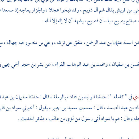
 حي من
قريش
يقال لهم
آل ذريح ،
وقد ذبحوا عجلا ، والجزار يعالجه إذ سمعنا
 صائح يصيح ، بلسان فصيح ، يشهد أن لا إله إلا الله .
حمن اسمه عثمان بن عبد الرحمن ،
متفق على تركه ،
وعلي بن منصور
فيه جهالة ، م
حسن بن سفيان ،
ومحمد بن عبد الوهاب الفراء ،
عن
بشر بن حجر
أخي
يحيى 
دي
في " كامله " : حدثنا
الوليد بن حماد ،
بالرملة ، قال : حدثنا
سليمان بن عبد ا
اد بن عبد الصمد ،
قال : سمعت
سعيد بن جبير ،
يقول : أخبرني
سواد بن ق
ه وقال : قم يا
سواد
أتى رسول من
لؤي بن غالب ،
فذكر الحديث .