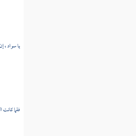
العقبة الثانية
تسمية من شهد العقبة
أمر الهجرة والعهد المدني
يا
سواد ،
إن 
فصل في معجزاته صلى الله عليه وسلم
باب من إخباره بالكوائن بعده
فوقعت كما أخبر
باب جامع من دلائل النبوة
فلما كانت الل
باب آخر سورة نزلت