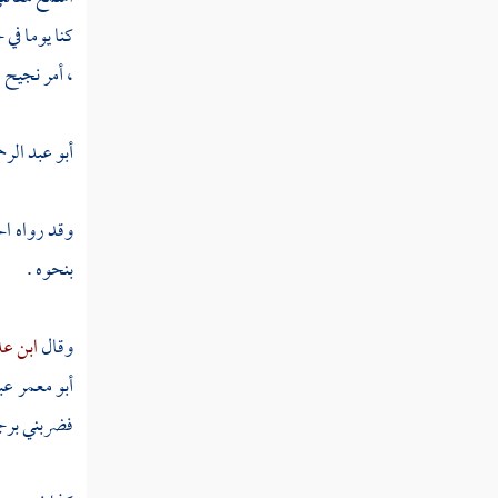
كنا يوما في
،
أمر نجيح ،
أبو عبد الر
وقد رواه
ال
بنحوه .
وقال
ابن ع
أبو معمر عب
فضربني برجل