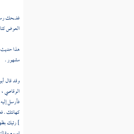
فضحك رسول ا
العوض كتاب 
هذا حديث من
مشهور .
وقد قال
أبو
الوقاصي ،
ع
فأرسل إليه
كهانتك . فغ
]
رئيك بظهور
اسمع مقالت