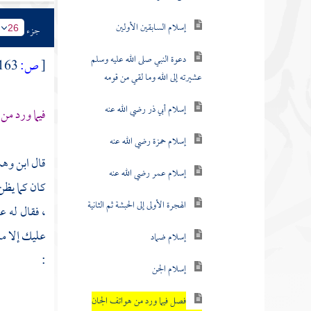
إسلام السابقين الأولين
جزء
26
دعوة النبي صلى الله عليه وسلم
[
ص:
163 ]
عشيرته إلى الله وما لقي من قومه
إسلام أبي ذر رضي الله عنه
فيما ورد من
إسلام حمزة رضي الله عنه
قال
ابن وه
إسلام عمر رضي الله عنه
كان كما يظن 
الهجرة الأولى إلى الحبشة ثم الثانية
، فقال له
ع
عليك إلا ما
إسلام ضماد
:
إسلام الجن
فصل فيما ورد من هواتف الجان