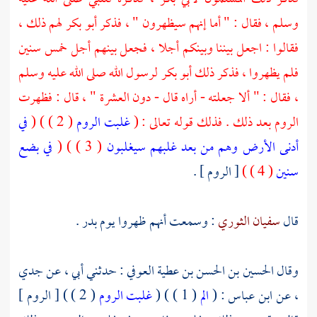
وسلم ، فقال : " أما إنهم سيظهرون " ، فذكر
أبو بكر
لهم ذلك ،
فقالوا : اجعل بيننا وبينكم أجلا ، فجعل بينهم أجل خمس سنين
فلم يظهروا ، فذكر ذلك
أبو بكر
لرسول الله صلى الله عليه وسلم
، فقال : " ألا جعلته - أراه قال - دون العشرة " ، قال : فظهرت
الروم
بعد ذلك . فذلك قوله تعالى : (
غلبت الروم
( 2 ) ) (
في
أدنى الأرض وهم من بعد غلبهم سيغلبون
( 3 ) ) (
في بضع
سنين
( 4 ) )
[ الروم ] .
قال
سفيان الثوري
: وسمعت أنهم ظهروا يوم بدر .
وقال
الحسين بن الحسن بن عطية العوفي
: حدثني أبي ، عن جدي
، عن
ابن عباس
: (
الم
( 1 ) ) (
غلبت الروم
( 2 ) ) [ الروم ]