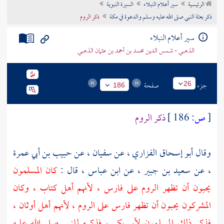
الرئيسية
سير أعلام النبلاء
السيرة النبوية
تراجم الأعلام
ذكر بعثة النبي صلى الله عليه وسلم والدعوة في مكة
ذكر الروم
سير أعلام النبلاء
الذهبي - شمس الدين محمد بن أحمد بن عثمان الذهبي
جزء
صفحة
26
186
[
ص:
186 ]
ذكر الروم
وقال
أبو إسحاق الفزاري ،
عن
سفيان ،
عن
حبيب بن أبي عمرة
،
عن
سعيد بن جبير ،
عن
ابن عباس ،
قال :
كان المسلمون
يحبون أن تظهر
الروم
على
فارس ،
لأنهم
أهل كتاب ،
وكان
المشركون يحبون أن تظهر
فارس
على
الروم ،
لأنهم أهل أوثان ،
فذكر ذلك المسلمون
لأبي بكر ،
فذكره للنبي صلى الله عليه