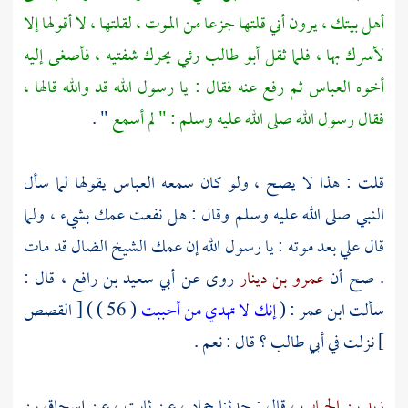
أهل بيتك ، يرون أني قلتها جزعا من الموت ، لقلتها ، لا أقولها إلا
لأسرك بها ، فلما ثقل
أبو طالب
رئي يحرك شفتيه ، فأصغى إليه
أخوه
العباس
ثم رفع عنه فقال : يا رسول الله قد والله قالها ،
فقال رسول الله صلى الله عليه وسلم : " لم أسمع
" .
قلت : هذا لا يصح ، ولو كان سمعه
العباس
يقولها لما سأل
النبي صلى الله عليه وسلم وقال : هل نفعت عمك بشيء ، ولما
قال
علي
بعد موته : يا رسول الله إن عمك الشيخ الضال قد مات
. صح أن
عمرو بن دينار
روى عن
أبي سعيد بن رافع ،
قال :
سألت
ابن عمر
: (
إنك لا تهدي من أحببت
( 56 ) ) [ القصص
] نزلت في
أبي طالب ؟
قال : نعم .
زيد بن الحباب ،
قال : حدثنا
حماد ،
عن
ثابت ،
عن
إسحاق بن