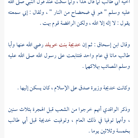
أخيه
أبي طالب
لما قال هذا ، ولما سكت عند قول النبي صلى الله
عليه وسلم " هو في ضحضاح من النار " ، ولقال : إني سمعته
يقول : لا إله إلا الله ، ولكن
الرافضة
قوم بهت .
وقال
ابن إسحاق
: ثم إن
خديجة بنت خويلد
رضي الله عنها
وأبا
طالب
ماتا في عام واحد فتتابعت على رسول الله صلى الله عليه
وسلم المصائب بهلاكهما .
وكانت
خديجة
وزيرة صدق على الإسلام ، كان يسكن إليها .
وذكر
الواقدي
أنهم خرجوا من الشعب قبل الهجرة بثلاث سنين
، وأنهما توفيا في ذلك العام ، وتوفيت
خديجة
قبل
أبي طالب
بخمسة وثلاثين يوما .