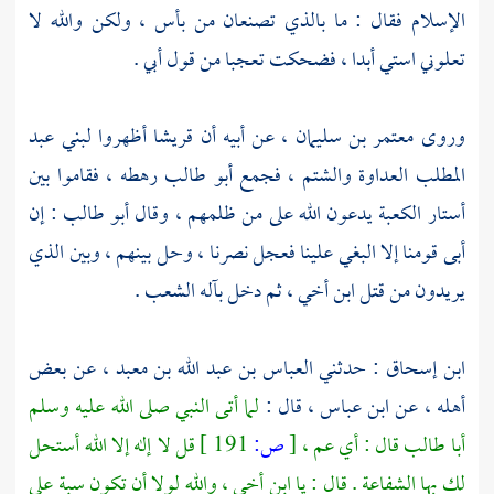
الإسلام فقال : ما بالذي تصنعان من بأس ، ولكن والله لا
تعلوني استي أبدا ، فضحكت تعجبا من قول أبي .
وروى
معتمر بن سليمان ،
عن أبيه أن
قريشا
أظهروا
لبني عبد
المطلب
العداوة والشتم ، فجمع
أبو طالب
رهطه ، فقاموا بين
أستار
الكعبة
يدعون الله على من ظلمهم ، وقال
أبو طالب
: إن
أبى قومنا إلا البغي علينا فعجل نصرنا ، وحل بينهم ، وبين الذي
يريدون من قتل ابن أخي ، ثم دخل بآله الشعب .
ابن إسحاق
: حدثني
العباس بن عبد الله بن معبد ،
عن بعض
أهله ، عن
ابن عباس ،
قال :
لما أتى النبي صلى الله عليه وسلم
أبا طالب
قال : أي عم ،
[
ص:
191 ]
قل لا إله إلا الله أستحل
لك بها الشفاعة . قال : يا ابن أخي ، والله لولا أن تكون سبة على