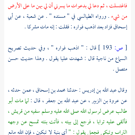
فاغتسلت ، ثم دعا لي بدعوات ما يسرني أن لي بهن ما على الأرض
من شيء
. ورواه
الطيالسي
في " مسنده " . عن
شعبة ،
عن
أبي
إسحاق
فزاد بعد اذهب فواره : فقلت : إنه مات مشركا .
[
ص:
193 ]
قال : " اذهب فواره " ، وفي حديث تصريح
السماع من
ناجية
قال : شهدت
عليا
يقول . وهذا حديث حسن
متصل .
وقال
عبد الله بن إدريس
: حدثنا
محمد بن إسحاق ،
عمن حدثه ،
عن
عروة بن الزبير ،
عن
عبد الله بن جعفر ،
قال :
لما مات
أبو
طالب
عرض لرسول الله صلى الله عليه وسلم سفيه من
قريش ،
فألقى عليه ترابا ، فرجع إلى بيته ، فأتت بنته تمسح عن وجهه
التراب وتبكي فجعل يقول : "
أي بنية لا تبكين ، فإن الله مانع