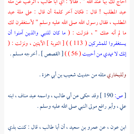
أحاج لك بها عند الله " . فقالا : أي
أبا طالب ،
أترغب عن ملة
عبد المطلب
! قال : فكان آخر كلمة أن قال : على ملة
عبد
المطلب ،
فقال رسول الله صلى الله عليه وسلم " لأستغفرن لك
ما لم أنه عنك " ، فنزلت : (
ما كان للنبي والذين آمنوا أن
يستغفروا للمشركين
( 113 ) ) [ التوبة ] الآيتين ، ونزلت : (
إنك لا تهدي من أحببت
( 56 ) )
[ القصص ] . أخرجه مسلم .
وللبخاري
مثله من حديث
شعيب بن أبي حمزة
.
[
ص:
190 ]
وقد حكى عن
أبي طالب ، واسمه عبد مناف ،
ابنه
علي ،
وأبو رافع مولى
النبي صلى الله عليه وسلم .
ابن عون ،
عن
عمرو بن سعيد ،
أن
أبا طالب ،
قال : كنت
بذي