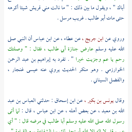
أباك " ، ويقول ما بين ذلك : " ما نالت مني
قريش
شيئا أكرهه
حتى مات
أبو طالب
. غريب مرسل .
وروي عن
ابن جريج ،
عن
عطاء ،
عن
ابن عباس
أن النبي صلى
الله عليه وسلم
عارض جنازة
أبي طالب ،
فقال : " وصلتك
رحم يا عم وجزيت خيرا
" . تفرد به
إبراهيم بن عبد الرحمن
الخوارزمي
. وهو منكر الحديث يروي عنه
عيسى غنجار ،
والفضل السيناني
.
وقال
يونس بن بكير ،
عن
ابن إسحاق
: حدثني
العباس بن عبد
الله بن معبد ،
عن بعض أهله ، عن
ابن عباس ،
قال :
لما أتى
رسول الله صلى الله عليه وسلم
أبا طالب
في مرضه قال : " أي
عم ، قل لا إله إلا الله أستحل لك بها الشفاعة يوم القيامة " .