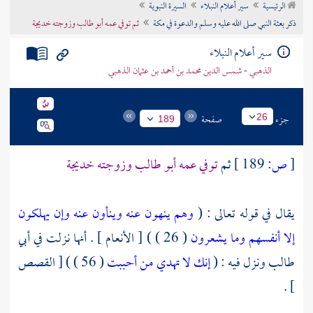
الرئيسية
سير أعلام النبلاء
السيرة النبوية
تراجم الأعلام
ذكر بعثة النبي صلى الله عليه وسلم والدعوة في مكة
ثم توفي عمه أبو طالب وزوجته خديجة
سير أعلام النبلاء
الذهبي - شمس الدين محمد بن أحمد بن عثمان الذهبي
جزء
صفحة
26
189
[
ص:
189 ]
ثم
توفي عمه
أبو طالب
وزوجته
خديجة
يقال في قوله تعالى : (
وهم ينهون عنه وينأون عنه وإن يهلكون
إلا أنفسهم وما يشعرون
( 26 ) ) [ الأنعام ] . أنها نزلت في
أبي
طالب
ونزل فيه : (
إنك لا تهدي من أحببت
( 56 ) ) [ القصص
] .