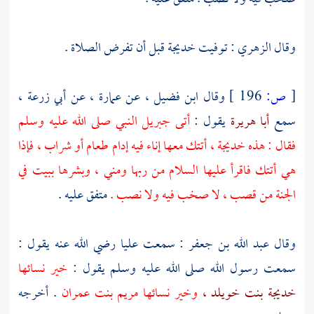
وقال
الزهري
: توفيت
خديجة
قبل أن تفرض الصلاة .
[
ص:
196 ]
وقال
ابن فضيل ،
عن
عمارة ،
عن
أبي زرعة ،
سمع
أبا هريرة
يقول :
أتى
جبريل
النبي صلى الله عليه وسلم
فقال : هذه
خديجة ،
أتتك معها إناء فيه إدام طعام أو شراب ، فإذا
هي أتتك فاقرأ عليها السلام من ربها ومني ، وبشرها ببيت في
الجنة من قصب ، لا صخب فيه ولا نصب .
متفق عليه .
وقال
عبد الله بن جعفر
: سمعت
عليا
رضي الله عنه يقول :
سمعت رسول الله صلى الله عليه وسلم يقول :
خير نسائها
خديجة بنت خويلد ،
وخير نسائها
مريم بنت عمران
. أخرجه