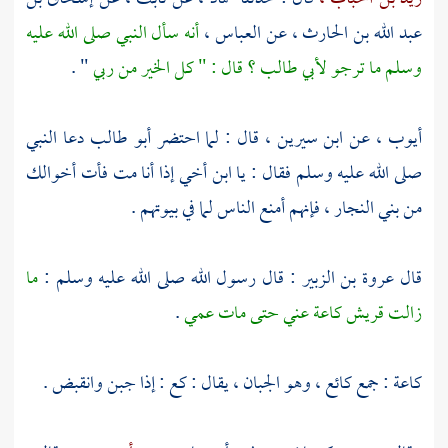
عبد الله بن الحارث ،
عن
العباس ،
أنه سأل النبي صلى الله عليه
وسلم ما ترجو
لأبي طالب ؟
قال : " كل الخير من ربي
" .
أيوب ،
عن
ابن سيرين ،
قال : لما احتضر
أبو طالب
دعا النبي
صلى الله عليه وسلم فقال : يا ابن أخي إذا أنا مت فأت أخوالك
من
بني النجار ،
فإنهم أمنع الناس لما في بيوتهم .
قال
عروة بن الزبير
: قال رسول الله صلى الله عليه وسلم :
ما
زالت
قريش
كاعة عني حتى مات عمي
.
كاعة : جمع كائع ، وهو الجبان ، يقال : كع : إذا جبن وانقبض .