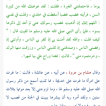
يوما ، فاحتملتني الغيرة ، فقلت : لقد عوضك الله من كبيرة
السن ، فرأيته غضب غضبا أسقطت في خلدي ، وقلت في نفسي
: اللهم إنك إن أذهبت غضب رسولك عني لم أعد إلى ذكرها
بسوء ، فلما رأى النبي صلى الله عليه وسلم ما لقيت قال : "
كيف قلت ، والله لقد آمنت بي إذ كفر بي الناس ، وآوتني إذ
رفضني الناس ، وصدقتني إذ كذبني الناس ، ورزقت منها الولد
، وحرمتموه مني " ، قالت : فغدا وراح علي بها شهرا
.
وقال
هشام بن عروة ،
عن أبيه ، عن
عائشة ،
قالت : ما غرت
على امرأة ما غرت على
خديجة ،
مما كنت أسمع من ذكر رسول
الله صلى الله عليه وسلم لها ، وما تزوجني إلا بعد موتها بثلاث
سنين ، ولقد أمره ربه أن يبشرها ببيت في الجنة من قصب لا
صخب فيه ولا نصب . متفق عليه .