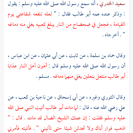
سعيد الخدري ،
أنه سمع رسول الله صلى الله عليه وسلم : يقول
: وذكر عنده عمه
أبو طالب
فقال : "
لعله تنفعه شفاعتي يوم
القيامة ، فجعل في ضحضاح من النار يبلغ كعبيه يغلي منه دماغه
" . أخرجاه .
وقال
حماد بن سلمة ،
عن
ثابت ،
عن
أبي عثمان ،
عن
ابن عباس ،
أن رسول الله صلى الله عليه وسلم قال :
أهون أهل النار عذابا
أبو طالب
منتعل بنعلين يغلي منهما دماغه
. مسلم .
وقال
الثوري
وغيره ، عن
أبي إسحاق ،
عن
ناجية بن كعب ،
عن
علي
رضي الله عنه ، قال :
لما مات
أبو طالب
أتيت النبي صلى الله
عليه وسلم فقلت : إن عمك الشيخ الضال قد مات . قال : "
اذهب فوار أباك ولا تحدثن شيئا حتى تأتيني " . فأتيته فأمرني