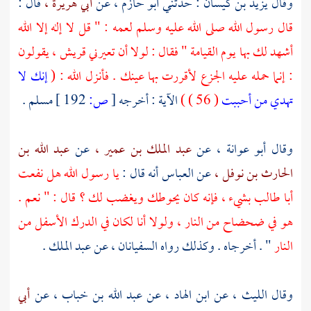
وقال
يزيد بن كيسان
: حدثني
أبو حازم ،
عن
أبي هريرة ،
قال :
قال رسول الله صلى الله عليه وسلم لعمه : " قل لا إله إلا الله
أشهد لك بها يوم القيامة " فقال : لولا أن تعيرني
قريش ،
يقولون
: إنما حمله عليه الجزع لأقررت بها عينك . فأنزل الله : (
إنك لا
تهدي من أحببت
( 56 ) )
الآية : أخرجه
[
ص:
192 ]
مسلم
.
وقال
أبو عوانة ،
عن
عبد الملك بن عمير ،
عن
عبد الله بن
الحارث بن نوفل ،
عن
العباس
أنه قال :
يا رسول الله هل نفعت
أبا طالب
بشيء ، فإنه كان يحوطك ويغضب لك ؟ قال : " نعم .
هو في ضحضاح من النار ، ولولا أنا لكان في الدرك الأسفل من
النار
" . أخرجاه . وكذلك رواه السفيانان ، عن
عبد الملك
.
وقال
الليث ،
عن
ابن الهاد ،
عن
عبد الله بن خباب ،
عن
أبي