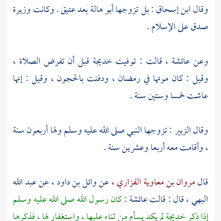
وقال
ابن إسحاق
: بل تزوجها
أبو هالة
بعد
عتيق
. وكانت وزيرة
صدق على الإسلام .
وعن
عائشة ،
قالت : توفيت
خديجة
قبل أن تفرض الصلاة ،
وقيل : كان موتها في رمضان ، ودفنت بالحجون ، وقيل : إنها
عاشت خمسا وستين سنة .
وقال
الزبير
: تزوجها النبي صلى الله عليه وسلم ولها أربعون سنة
، وأقامت معه أربعا وعشرين سنة .
قال
مروان بن معاوية الفزاري ،
عن
وائل بن داود ،
عن
عبد الله
البهي ،
قال : قالت
عائشة
:
كان رسول الله صلى الله عليه وسلم
إذا ذكر
خديجة
لم يكد يسأم من ثناء عليها ، واستغفار لها ، فذكرها