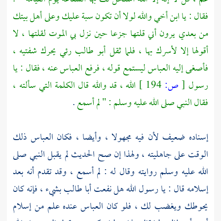
فقال : يا ابن أخي والله لولا أن تكون سبة عليك وعلى أهل بيتك
من بعدي يرون أني قلتها جزعا حين نزل بي الموت لقلتها ، لا
أقولها إلا لأسرك بها ، فلما ثقل
أبو طالب
رئي يحرك شفتيه ،
فأصغى إليه
العباس
ليستمع قوله ، فرفع
العباس
عنه ، فقال : يا
رسول
[
ص:
194 ]
الله ، قد والله قال الكلمة التي سألته ،
فقال النبي صلى الله عليه وسلم : " لم أسمع
.
إسناده ضعيف لأن فيه مجهولا ، وأيضا ، فكان
العباس
ذلك
الوقت على جاهليته ، ولهذا إن صح الحديث لم يقبل النبي صلى
الله عليه وسلم روايته وقال له : لم أسمع ، وقد تقدم أنه بعد
إسلامه قال : يا رسول الله هل نفعت
أبا طالب
بشيء ، فإنه كان
يحوطك ويغضب لك ، فلو كان
العباس
عنده علم من إسلام