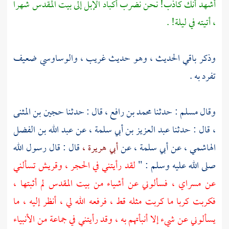
أشهد أنك كاذب! نحن نضرب أكباد الإبل إلى بيت المقدس شهرا
، أتيته في ليلة! .
وذكر باقي الحديث ، وهو حديث غريب ،
والوساوسي
ضعيف
تفرد به .
وقال
مسلم
: حدثنا
محمد بن رافع ،
قال : حدثنا
حجين بن المثنى
،
قال : حدثنا
عبد العزيز بن أبي سلمة ،
عن
عبد الله بن الفضل
الهاشمي ،
عن
أبي سلمة ،
عن
أبي هريرة ،
قال : قال رسول الله
صلى الله عليه وسلم : "
لقد رأيتني في
الحجر ،
وقريش تسألني
عن مسراي ، فسألوني عن أشياء من
بيت المقدس
لم أثبتها ،
فكربت كربا ما كربت مثله قط ، فرفعه الله لي ، أنظر إليه ، ما
يسألوني عن شيء إلا أنبأتهم به ، وقد رأيتني في جماعة من الأنبياء