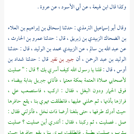
وكذا قال
ابن لهيعة ،
عن
أبي الأسود ،
عن
عروة
.
وقال
أبو إسماعيل الترمذي
: حدثنا
إسحاق بن إبراهيم بن العلاء
بن الضحاك الزبيدي بن زبريق ،
قال : حدثنا
عمرو بن الحارث ،
عن
عبد الله بن سالم ،
عن
الزبيدي محمد بن الوليد ،
قال : حدثنا
الوليد بن عبد الرحمن ،
أن
جبير بن نفير
قال : حدثنا
شداد بن
أوس ،
قال :
قلنا يا رسول الله كيف أسري بك ؟ قال : " صليت
لأصحابي صلاة العتمة
بمكة
معتما ، فأتاني
جبريل
بدابة بيضاء ،
فوق الحمار ودون البغل ، فقال : اركب ، فاستصعب علي ،
فرازها بأذنها ، ثم حملني عليها ، فانطلقت تهوي بنا ، يقع حافرها
حيث أدرك طرفها ، حتى بلغنا أرضا ذات نخل ، فأنزلني فقال :
صل . فصليت ، ثم ركبنا ، فقال : أتدري أين صليت ؟ صليت
بيثرب ،
صليت بطيبة . فانطلقت تهوي بنا ، يقع حافرها حيث