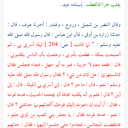
يقلب جمرا كالقطف
. إسناده جيد .
وقال
النضر بن شميل ،
وروح ،
وغندر
: أخبرنا
عوف ،
قال :
حدثنا
زرارة بن أوفى ،
قال
ابن عباس
: قال رسول الله صلى الله
عليه وسلم : "
لما كانت
[
ص:
204 ]
ليلة أسري بي ، ثم
أصبحت
بمكة ،
فظعت بأمري ، وعلمت بأن الناس يكذبوني .
قال : فقعد معتزلا حزينا ، فمر به
أبو جهل ،
فجاء فجلس فقال
كالمستهزئ : هل كان من شيء ؟ فقال رسول الله صلى الله عليه
وسلم : نعم ، قال : ما هو ؟ قال : إني أسري بي الليلة . قال : إلى
أين ؟ قال : فلم ير أنه يكذبه مخافة أن يجحده الحديث ، فدعا قومه
، فقال : أرأيت إن دعوت إليك قومك أتحدثهم بما حدثتني ؟ قال
: نعم . فدعا قومه فقال : يا معشر
بني كعب بن لؤي
هلم ،
فانتقضت المجالس ، فجاءوا حتى جلسوا إليهما ، فقال : حدثهم