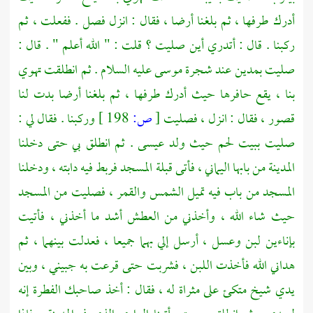
أدرك طرفها ، ثم بلغنا أرضا ، فقال : انزل فصل . ففعلت ، ثم
ركبنا . قال : أتدري أين صليت ؟ قلت : " الله أعلم " . قال :
صليت
بمدين
عند شجرة
موسى
عليه السلام . ثم انطلقت تهوي
بنا ، يقع حافرها حيث أدرك طرفها ، ثم بلغنا أرضا بدت لنا
قصور ، فقال : انزل ، فصليت
[
ص:
198 ]
وركبنا . فقال لي :
صليت
ببيت لحم
حيث ولد
عيسى
. ثم انطلق بي حتى دخلنا
المدينة من بابها اليماني ، فأتى قبلة المسجد فربط فيه دابته ، ودخلنا
المسجد من باب فيه تميل الشمس والقمر ، فصليت من المسجد
حيث شاء الله ، وأخذني من العطش أشد ما أخذني ، فأتيت
بإناءين لبن وعسل ، أرسل إلي بهما جميعا ، فعدلت بينهما ، ثم
هداني الله فأخذت اللبن ، فشربت حتى قرعت به جبيني ، وبين
يدي شيخ متكئ على مثراة له ، فقال : أخذ صاحبك الفطرة إنه