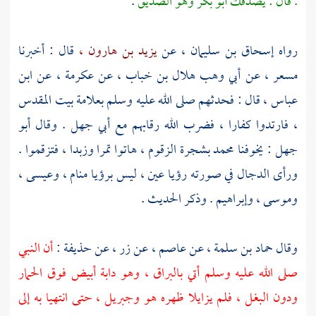
. قال : يصدقك
أبو بكر وهو الصديق
.
رواه
إسحاق بن سليمان ،
عن
يزيد بن هارون ،
قال : أخبرنا
مسعر ،
عن
أبي وهب هلال بن خباب ،
عن
عكرمة ،
عن
ابن
عباس ،
قال : فحدثهم صلى الله عليه وسلم بعلامة
بيت المقدس
،
فارتدوا كفارا ، فضرب الله رقابهم مع
أبي جهل
. وقال
أبو
جهل :
يخوفنا
محمد
بشجرة الزقوم ، هاتوا تمرا وزبدا ، فتزقموا .
ورأى الدجال في صورته رؤيا عين ، ليس برؤيا منام ،
وعيسى ،
وموسى ،
وإبراهيم
. وذكر الحديث .
وقال
حماد بن سلمة
، عن
عاصم ،
عن
زر ،
عن
حذيفة
:
أن النبي
صلى الله عليه وسلم أتي بالبراق ، وهو دابة أبيض فوق الحمار
ودون البغل ، فلم يزايلا ظهره هو
وجبريل ،
حتى انتهيا به إلى