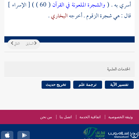
أسري به . (
والشجرة الملعونة في القرآن
( 60 ) ) [ الإسراء ]
قال : هي شجرة الزقوم . أخرجه
البخاري
.
السابق
التالي
الخدمات العلمية
تفسير الآية
ترجمة علم
تخريج حديث
وثيقة الخصوصية
اتفاقية الخدمة
اتصل بنا
من نحن