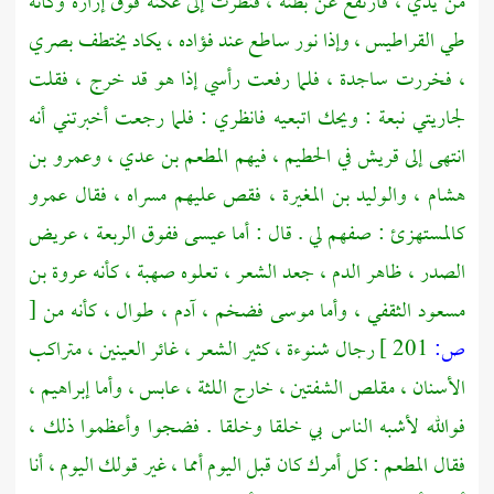
من يدي ، فارتفع عن بطنه ، فنظرت إلى عكنه فوق إزاره وكأنه
طي القراطيس ، وإذا نور ساطع عند فؤاده ، يكاد يختطف بصري
، فخررت ساجدة ، فلما رفعت رأسي إذا هو قد خرج ، فقلت
لجاريتي
نبعة
: ويحك اتبعيه فانظري : فلما رجعت أخبرتني أنه
انتهى إلى
قريش
في الحطيم ، فيهم
المطعم بن عدي ،
وعمرو بن
هشام ،
والوليد بن المغيرة ،
فقص عليهم مسراه ، فقال
عمرو
كالمستهزئ : صفهم لي . قال : أما
عيسى
ففوق الربعة ، عريض
الصدر ، ظاهر الدم ، جعد الشعر ، تعلوه صهبة ، كأنه
عروة بن
مسعود الثقفي ،
وأما
موسى
فضخم ، آدم ، طوال ، كأنه من
[
ص:
201 ]
رجال
شنوءة ،
كثير الشعر ، غائر العينين ، متراكب
الأسنان ، مقلص الشفتين ، خارج اللثة ، عابس ، وأما
إبراهيم ،
فوالله لأشبه الناس بي خلقا وخلقا . فضجوا وأعظموا ذلك ،
فقال
المطعم
: كل أمرك كان قبل اليوم أمما ، غير قولك اليوم ، أنا