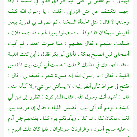
ليهدى . ثم انطلق بي حتى أتينا الوادي الذي في المدينة ، فإذا
جهنم تنكشف عن مثل الزرابي . قلت : يا رسول الله كيف
وجدتها ؟ قال : مثل الحمأة السخنة ، ثم انصرف بي فمررنا ببعير
لقريش ،
بمكان كذا وكذا ، قد ضلوا بعيرا لهم ، قد جمعه فلان ،
فسلمت عليهم ، فقال بعضهم : هذا صوت
محمد
. ثم أتيت
أصحابي قبل الصبح
بمكة ،
فأتاني
أبو بكر
فقال : أين كنت الليلة
، فقد التمستك في مظانك ؟ قلت : علمت أني أتيت بيت المقدس
الليلة ، فقال : يا رسول الله إنه مسيرة شهر ، فصفه لي . قال :
ففتح لي صراط كأني أنظر إليه ، لا يسألني عن شيء إلا أنبأته عنه .
قال : أشهد أنك رسول الله . فقال المشركون : انظروا إلى ابن أبي
كبشة ، يزعم أنه أتى
بيت المقدس
الليلة ، فقال إن مررت بعير
لكم ، بمكان كذا ، ثم كذا ، ويأتونكم يوم كذا ، يقدمهم جمل آدم
، عليه مسح أسود ، وغرارتان سوداوان . فلما كان ذلك اليوم ،