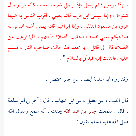
، فإذا
موسى
قائم يصلي فإذا رجل ضرب جعد ، كأنه من رجال
شنوءة ، وإذا
عيسى ابن مريم
قائم يصلي ، أقرب الناس به شبها
عروة بن مسعود الثقفي ،
وإذا
إبراهيم
قائم يصلي أشبه الناس به
صاحبكم يعني نفسه ، فحانت الصلاة فأممتهم ، فلما فرغت من
الصلاة قال لي قائل : يا
محمد
هذا
مالك
صاحب النار ، فسلم
عليه . فالتفت إليه فبدأني بالسلام
" .
وقد رواه
أبو سلمة
أيضا ، عن
جابر
مختصرا .
قال
الليث ،
عن
عقيل ،
عن
ابن شهاب ،
قال : أخبرني
أبو سلمة
،
قال : سمعت
جابر بن عبد الله
يحدث ، أنه سمع رسول الله
صلى الله عليه وسلم يقول :