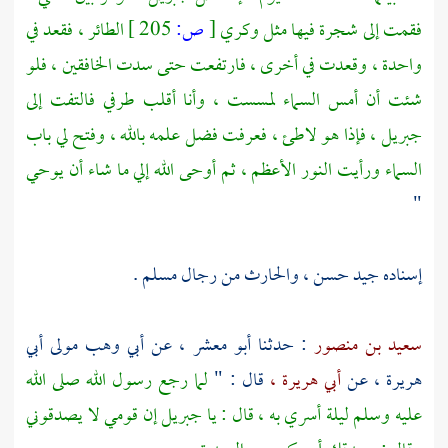
فقمت إلى شجرة فيها مثل وكري
[
ص:
205 ]
الطائر ، فقعد في
واحدة ، وقعدت في أخرى ، فارتفعت حتى سدت الخافقين ، فلو
شئت أن أمس السماء لمسست ، وأنا أقلب طرفي فالتفت إلى
جبريل ،
فإذا هو لاطئ ، فعرفت فضل علمه بالله ، وفتح لي باب
السماء ورأيت النور الأعظم ، ثم أوحى الله إلي ما شاء أن يوحي
"
إسناده جيد حسن ،
والحارث
من رجال
مسلم
.
سعيد بن منصور
: حدثنا
أبو معشر ،
عن
أبي وهب مولى أبي
هريرة ،
عن
أبي هريرة ،
قال : "
لما رجع رسول الله صلى الله
عليه وسلم ليلة أسري به ، قال : يا
جبريل
إن قومي لا يصدقوني