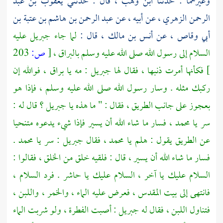
وغيرهما : حدثنا
ابن وهب ،
قال : حدثني
يعقوب بن عبد
الرحمن الزهري ،
عن أبيه ، عن
عبد الرحمن بن هاشم بن عتبة بن
أبي وقاص ،
عن
أنس بن مالك ،
قال :
لما جاء
جبريل
عليه
السلام إلى رسول الله صلى الله عليه وسلم بالبراق ،
[
ص:
203
]
فكأنها أمرت ذنبها ، فقال لها
جبريل
: مه يا براق ، فوالله إن
ركبك مثله . وسار رسول الله صلى الله عليه وسلم ، فإذا هو
بعجوز على جانب الطريق ، فقال : " ما هذه يا
جبريل
؟ قال له :
سر يا
محمد ،
فسار ما شاء الله أن يسير فإذا شيء يدعوه متنحيا
عن الطريق يقول : هلم يا
محمد ،
فقال
جبريل
: سر يا
محمد
.
فسار ما شاء الله أن يسير ، قال : فلقيه خلق من الخلق ، فقالوا :
السلام عليك يا آخر ، السلام عليك يا حاشر . فرد السلام ،
فانتهى إلى
بيت المقدس ،
فعرض عليه الماء ، والخمر ، واللبن ،
فتناول اللبن ، فقال له
جبريل
: أصبت الفطرة ، ولو شربت الماء