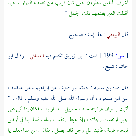
أشرف الناس ينظرون حتى كان قريب من نصف النهار ، حين
أقبلت العير يقدمهم ذلك الجمل
" .
قال
البيهقي
: هذا إسناد صحيح .
[
ص:
199 ]
قلت :
ابن زبريق
تكلم فيه
النسائي
. وقال
أبو
حاتم
: شيخ .
قال
حماد بن سلمة
: حدثنا
أبو حمزة ،
عن
إبراهيم ،
عن
علقمة ،
عن
ابن مسعود ،
أن رسول الله صلى الله عليه وسلم ، قال : "
أتيت بالبراق فركبته خلف
جبريل ،
فسار بنا ، فكان إذا أتى على
جبل ارتفعت رجلاه ، وإذا هبط ارتفعت يداه ، فسار بنا في أرض
فيحاء طيبة ، فأتينا على رجل قائم يصلي ، فقال : من هذا معك يا