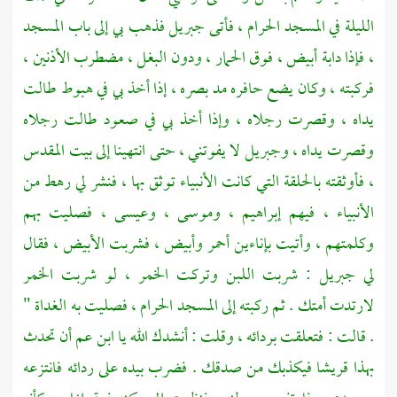
الليلة في
المسجد الحرام ،
فأتى
جبريل
فذهب بي إلى باب المسجد
، فإذا دابة أبيض ، فوق الحمار ، ودون البغل ، مضطرب الأذنين ،
فركبته ، وكان يضع حافره مد بصره ، إذا أخذ بي في هبوط طالت
يداه ، وقصرت رجلاه ، وإذا أخذ بي في صعود طالت رجلاه
وقصرت يداه ،
وجبريل
لا يفوتني ، حتى انتهينا إلى
بيت المقدس
،
فأوثقته بالحلقة التي كانت الأنبياء توثق بها ، فنشر لي رهط من
الأنبياء ، فيهم
إبراهيم ،
وموسى ،
وعيسى ،
فصليت بهم
وكلمتهم ، وأتيت بإناءين أحمر وأبيض ، فشربت الأبيض ، فقال
لي
جبريل
: شربت اللبن وتركت الخمر ، لو شربت الخمر
لارتدت أمتك . ثم ركبته إلى المسجد الحرام ، فصليت به الغداة "
. قالت : فتعلقت بردائه ، وقلت : أنشدك الله يا ابن عم أن تحدث
بهذا
قريشا
فيكذبك من صدقك . فضرب بيده على ردائه فانتزعه