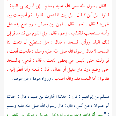
. فقال رسول الله صلى الله عليه وسلم : إني أسري بي الليلة .
قالوا : إلى أين ؟ قال : إلى
بيت المقدس
. قالوا : ثم أصبحت بين
ظهرينا! قال : نعم . قال : فمن بين مصفر ، وواضع يده على
رأسه مستعجب للكذب ، زعم ، قال : وفي القوم من قد سافر إلى
ذلك البلد ورأى المسجد ، فقال : هل تستطيع أن تنعت لنا
المسجد ؟ فقال رسول الله صلى الله عليه وسلم : فذهبت أنعت ،
فما زلت حتى التبس علي بعض النعت ، قال : فجيء بالمسجد
حتى وضع دون دار
عقيل أو عقال
. قال : فنعته وأنا أنظر إليه .
فقالوا : أما النعت فقد والله أصاب
. ورواه
هوذة ،
عن
عوف
.
مسلم بن إبراهيم
: قال : حدثنا
الحارث بن عبيد ،
قال : حدثنا
أبو عمران ،
عن
أنس ،
قال : قال رسول الله صلى الله عليه وسلم
: "
بينما أنا قاعد ذات يوم ، إذ دخل
جبريل ،
فوكز بين كتفي ،