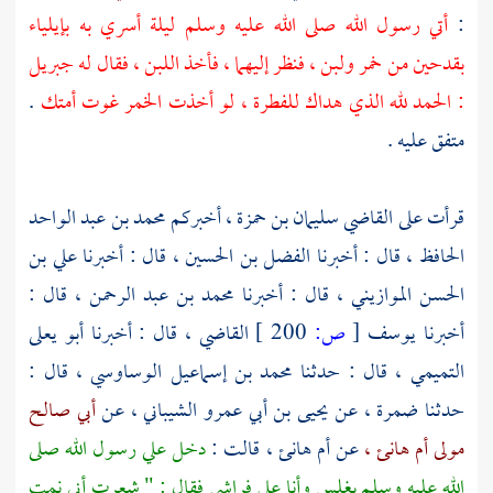
:
أتي رسول الله صلى الله عليه وسلم ليلة أسري به
بإيلياء
بقدحين من خمر ولبن ، فنظر إليهما ، فأخذ اللبن ، فقال له
جبريل
: الحمد لله الذي هداك للفطرة ، لو أخذت الخمر غوت أمتك
.
متفق عليه .
قرأت على القاضي
سليمان بن حمزة ،
أخبركم
محمد بن عبد الواحد
الحافظ ،
قال : أخبرنا
الفضل بن الحسين ،
قال : أخبرنا
علي بن
الحسن الموازيني ،
قال : أخبرنا
محمد بن عبد الرحمن ،
قال :
أخبرنا
يوسف
[
ص:
200 ]
القاضي ،
قال : أخبرنا
أبو يعلى
التميمي ،
قال : حدثنا
محمد بن إسماعيل الوساوسي ،
قال :
حدثنا
ضمرة ،
عن
يحيى بن أبي عمرو الشيباني ،
عن
أبي صالح
مولى أم هانئ ،
عن
أم هانئ ،
قالت :
دخل علي رسول الله صلى
الله عليه وسلم بغلس وأنا على فراشي فقال : " شعرت أني نمت