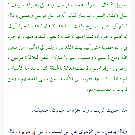
جبريل ؟
قال : أخوك
محمد ،
فرحب ودعا لي بالبركة ، وقال :
سل لأمتك اليسر ، ثم سار فذكر أنه مر على
موسى
وعيسى ،
قال
: ثم أتينا على مصابيح فقلت : ما هذا ؟ قال : هذه شجرة أبيك
إبراهيم ،
تحب أن تدنوا منها ؟ قلت : نعم . فدنونا منها ، فرحب
بي ، ثم مضينا حتى أتينا
بيت المقدس ،
ونشر لي الأنبياء من سمى
الله ومن لم يسم ، وصليت بهم إلا هؤلاء النفر الثلاثة :
موسى ،
وعيسى ،
وإبراهيم ،
فربطت الدابة بالحلقة التي تربط بها الأنبياء ،
ثم دخلت المسجد فقربت لي الأنبياء ، من سمى الله منهم ، ومن
لم يسم ، فصليت بهم
.
هذا حديث غريب ،
وأبو حمزة هو ميمون ،
ضعيف .
وقال
يونس ،
عن
الزهري
عن
ابن المسيب ،
عن
أبي هريرة ،
قال