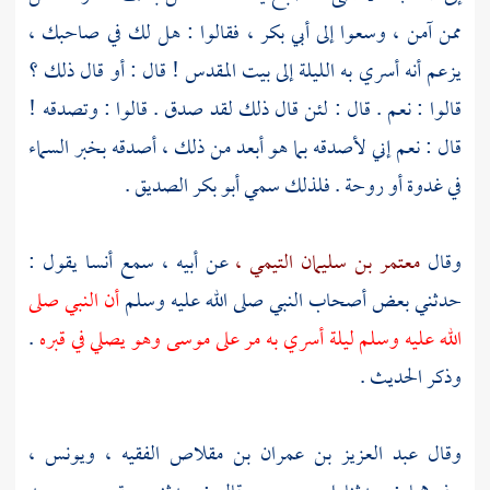
ممن آمن ، وسعوا إلى
أبي بكر ،
فقالوا : هل لك في صاحبك ،
يزعم أنه أسري به الليلة إلى
بيت المقدس
! قال : أو قال ذلك ؟
قالوا : نعم . قال : لئن قال ذلك لقد صدق . قالوا : وتصدقه !
قال : نعم إني لأصدقه بما هو أبعد من ذلك ، أصدقه بخبر السماء
في غدوة أو روحة . فلذلك سمي
أبو بكر الصديق
.
وقال
معتمر بن سليمان التيمي ،
عن أبيه ، سمع
أنسا
يقول :
حدثني بعض أصحاب النبي صلى الله عليه وسلم
أن النبي صلى
الله عليه وسلم ليلة أسري به مر على
موسى
وهو يصلي في قبره
.
وذكر الحديث .
وقال
عبد العزيز بن عمران بن مقلاص الفقيه ،
ويونس ،