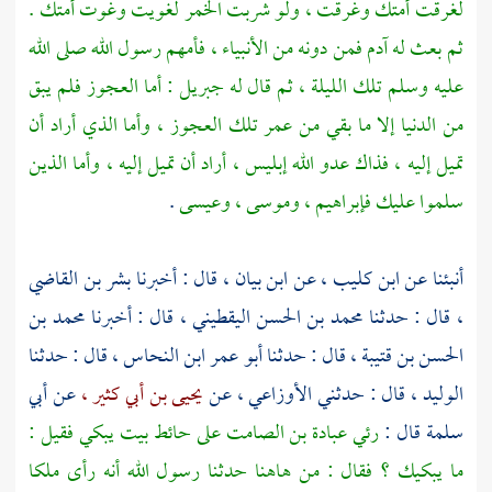
لغرقت أمتك وغرقت ، ولو شربت الخمر لغويت وغوت أمتك .
ثم بعث له
آدم
فمن دونه من الأنبياء ، فأمهم رسول الله صلى الله
عليه وسلم تلك الليلة ، ثم قال له
جبريل
: أما العجوز فلم يبق
من الدنيا إلا ما بقي من عمر تلك العجوز ، وأما الذي أراد أن
تميل إليه ، فذاك عدو الله إبليس ، أراد أن تميل إليه ، وأما الذين
سلموا عليك
فإبراهيم ،
وموسى ،
وعيسى
.
أنبئنا عن
ابن كليب ،
عن
ابن بيان ،
قال : أخبرنا
بشر بن القاضي
،
قال : حدثنا
محمد بن الحسن اليقطيني ،
قال : أخبرنا
محمد بن
الحسن بن قتيبة ،
قال : حدثنا
أبو عمر ابن النحاس ،
قال : حدثنا
الوليد ،
قال : حدثني
الأوزاعي ،
عن
يحيى بن أبي كثير ،
عن
أبي
سلمة
قال :
رئي
عبادة بن الصامت
على حائط بيت يبكي فقيل :
ما يبكيك ؟ فقال : من هاهنا حدثنا رسول الله أنه رأى ملكا