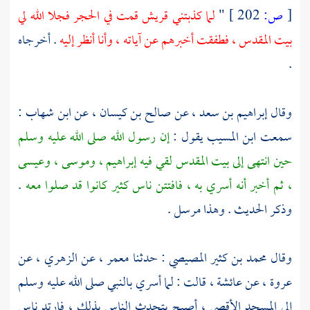
[
ص:
202 ]
"
لما كذبتني
قريش
قمت في
الحجر
فجلا الله لي
بيت المقدس ،
فطفقت أخبرهم عن آياته ، وأنا أنظر إليه
. أخرجاه
.
وقال
إبراهيم بن سعد ،
عن
صالح بن كيسان ،
عن
ابن شهاب
:
سمعت
ابن المسيب
يقول :
إن رسول الله صلى الله عليه وسلم
حين انتهى إلى
بيت المقدس
لقي فيه
إبراهيم ،
وموسى ،
وعيسى
،
ثم أخبر أنه أسري به ، فافتتن ناس كثير كانوا قد صلوا معه
.
وذكر الحديث . وهذا مرسل .
وقال
محمد بن كثير المصيصي
: حدثنا
معمر ،
عن
الزهري ،
عن
عروة ،
عن
عائشة ،
قالت : لما أسري بالنبي صلى الله عليه وسلم
إلى
المسجد الأقصى ،
أصبح يتحدث الناس بذلك ، فارتد ناس