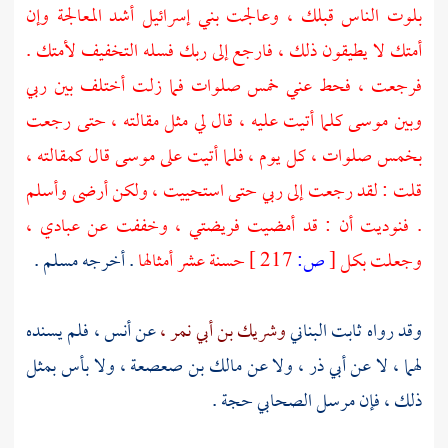
بلوت الناس قبلك ، وعالجت
بني إسرائيل
أشد المعالجة وإن
أمتك لا يطيقون ذلك ، فارجع إلى ربك فسله التخفيف لأمتك .
فرجعت ، فحط عني خمس صلوات فما زلت أختلف بين ربي
وبين
موسى
كلما أتيت عليه ، قال لي مثل مقالته ، حتى رجعت
بخمس صلوات ، كل يوم ، فلما أتيت على
موسى
قال كمقالته ،
قلت : لقد رجعت إلى ربي حتى استحييت ، ولكن أرضى وأسلم
. فنوديت أن : قد أمضيت فريضتي ، وخففت عن عبادي ،
وجعلت بكل
[
ص:
217 ]
حسنة عشر أمثالها
. أخرجه
مسلم
.
وقد رواه
ثابت
البناني
وشريك بن أبي نمر ،
عن
أنس ،
فلم يسنده
لهما ، لا عن
أبي ذر ،
ولا عن
مالك بن صعصعة ،
ولا بأس بمثل
ذلك ، فإن مرسل الصحابي حجة .