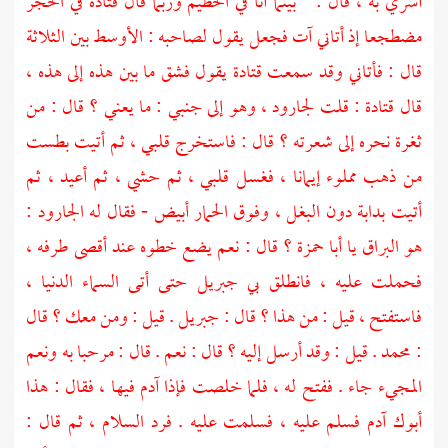
أسري به ، قال : " بينما أنا في
الحطيم
وربما قال
قتادة
في
الحجر
مضطجعا إذ أتاني آت فجعل يقول لصاحبه : الأوسط بين الثلاثة
قال : فأتاني وقد سمعت
قتادة
يقول فشق ما بين هذه إلى هذه ،
قال
قتادة
: قلت
لجارود ،
وهو إلى جنبي : ما يعني ؟ قال : من
ثغرة نحره إلى شعرته ؟ قال : فاستخرج قلبي ، ثم أتيت بطست
من ذهب مملوء إيمانا ، فغسل قلبي ، ثم حشي ، ثم أعيد ، ثم
أتيت بدابة دون البغل ، وفوق الحمار أبيض - فقال له
الجارود
:
هو البراق يا
أبا حمزة ؟
قال : نعم يضع خطوه عند أقصى طرفه ،
فحملت عليه ، فانطلق بي
جبريل
حتى أتى السماء الدنيا ،
فاستفتح ، قيل : من هذا ؟ قال :
جبريل
. قيل : ومن معك ؟ قال
:
محمد
. قيل : وقد أرسل إليه ؟ قال : نعم . قال : مرحبا به ونعم
المجيء جاء . ففتح له ، فلما خلصت فإذا
آدم
فيها ، فقال : هذا
أبوك
آدم
فسلم عليه ، فسلمت عليه . فرد السلام ، ثم قال :