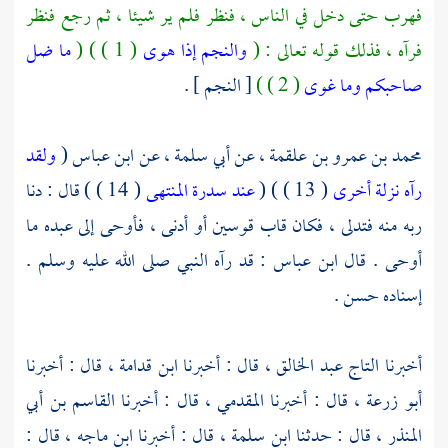
فهرب حتى دخل في الناس ، فنظر فلم ير شيئا ، ثم رجع فنظر
فرآه ، فذلك قوله تعالى : (
والنجم إذا هوى
( 1 ) ) (
ما ضل
صاحبكم وما غوى
( 2 ) )
[ النجم ] .
محمد بن عمرو بن علقمة ،
عن
أبي سلمة ،
عن
ابن عباس
(
ولقد
رآه نزلة أخرى
( 13 ) ) (
عند سدرة المنتهى
( 14 ) ) قال : دنا
ربه منه فتدلى ، فكان قاب قوسين أو أدنى ، فأوحى إلى عبده ما
أوحى . قال
ابن عباس
: قد رآه النبي صلى الله عليه وسلم .
إسناده حسن .
أخبرنا
التاج عبد الخالق ،
قال : أخبرنا
ابن قدامة ،
قال : أخبرنا
أبو زرعة ،
قال : أخبرنا
المقدمي ،
قال : أخبرنا
القاسم بن أبي
المنذر ،
قال : حدثنا
ابن سلمة ،
قال : أخبرنا
ابن ماجه ،
قال :