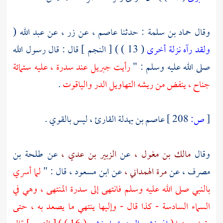
وقال
حماد بن سلمة
: حدثنا
عاصم ،
عن
زر ،
عن
عبد الله
(
ولقد رآه نزلة أخرى
( 13 ) ) [ النجم ] قال : قال رسول الله
صلى الله عليه وسلم : "
رأيت
جبريل
عند سدرة ، عليه ستمائة
جناح ، ينفض من ريشه التهاويل الدر والياقوت
.
[
ص:
208 ]
عاصم بن بهدلة القارئ ،
ليس بالقوي .
وقال
مالك بن مغول ،
عن
الزبير بن عدي ،
عن
طلحة بن
مصرف ،
عن
مرة الهمداني ،
عن
ابن مسعود ،
قال : "
لما أسري
بالنبي صلى الله عليه وسلم فانتهى إلى سدرة المنتهى ، وهي في
السماء السادسة - كذا قال - وإليها ينتهي ما يصعد به ، حتى