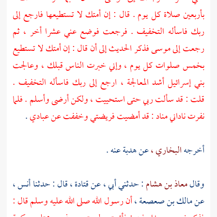
بأربعين صلاة كل يوم . قال : إن أمتك لا تستطيعها فارجع إلى
ربك فاسأله التخفيف . فرجعت فوضع عني عشرا أخر ، ثم
رجعت إلى
موسى
فذكر الحديث إلى أن قال : إن أمتك لا تستطيع
بخمس صلوات كل يوم ، وإني خبرت الناس قبلك ، وعالجت
بني إسرائيل
أشد المعالجة ، ارجع إلى ربك فاسأله التخفيف .
قلت : قد سألت ربي حتى استحييت ، ولكن أرضى وأسلم . فلما
نفرت ناداني مناد : قد أمضيت فريضتي وخففت عن عبادي
.
أخرجه
البخاري ،
عن
هدبة
عنه .
وقال
معاذ بن هشام
: حدثني أبي ، عن
قتادة ،
قال : حدثنا
أنس ،
عن
مالك بن صعصعة ،
أن رسول الله صلى الله عليه وسلم قال :