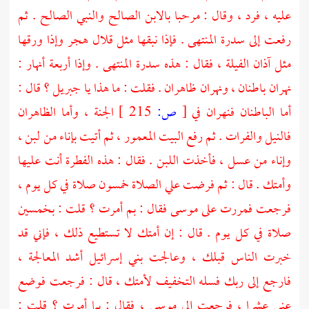
عليه ، فرد ، وقال : مرحبا بالابن الصالح والنبي الصالح . ثم
رفعت إلى سدرة المنتهى . فإذا نبقها مثل قلال هجر وإذا ورقها
مثل آذان الفيلة ، فقال : هذه سدرة المنتهى . وإذا أربعة أنهار :
نهران باطنان ، ونهران ظاهران . فقلت : ما هذا يا جبريل ؟ قال :
أما الباطنان فنهران في
[
ص:
215 ]
الجنة ، وأما الظاهران
فالنيل
والفرات
. ثم رفع البيت المعمور ، ثم أتيت بإناء من لبن ،
وإناء من عسل ، فأخذت اللبن . فقال : هذه الفطرة أنت عليها
وأمتك . قال : ثم فرضت علي الصلاة خمسون صلاة في كل يوم ،
فرجعت فمررت على
موسى
فقال : بم أمرت ؟ قلت : بخمسين
صلاة في كل يوم . قال : إن أمتك لا تستطيع ذلك ، فإني قد
خبرت الناس قبلك ، وعالجت بني إسرائيل أشد المعالجة ،
فارجع إلى ربك فسله التخفيف لأمتك ، قال : فرجعت فوضع
عني عشرا ، فرجعت إلى
موسى ،
فقال : بما أمرت ؟ قلت :