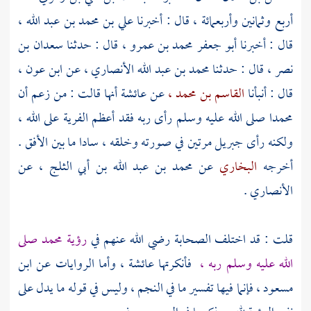
أربع وثمانين وأربعمائة ، قال : أخبرنا
علي بن محمد بن عبد الله ،
قال : أخبرنا
أبو جعفر محمد بن عمرو ،
قال : حدثنا
سعدان بن
نصر ،
قال : حدثنا
محمد بن عبد الله الأنصاري ،
عن
ابن عون ،
قال : أنبأنا
القاسم بن محمد ،
عن
عائشة
أنها قالت : من زعم أن
محمدا
صلى الله عليه وسلم رأى ربه فقد أعظم الفرية على الله ،
ولكنه رأى
جبريل
مرتين في صورته وخلقه ، سادا ما بين الأفق .
أخرجه
البخاري
عن
محمد بن عبد الله بن أبي الثلج ،
عن
الأنصاري
.
قلت : قد اختلف الصحابة رضي الله عنهم في
رؤية
محمد
صلى
الله عليه وسلم ربه ،
فأنكرتها
عائشة ،
وأما الروايات عن
ابن
مسعود ،
فإنما فيها تفسير ما في النجم ، وليس في قوله ما يدل على