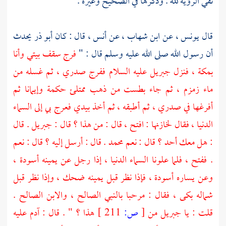
نفي الرؤية لله . وذكرها في الصحيح وغيره .
قال
يونس ،
عن
ابن شهاب ،
عن
أنس ،
قال : كان
أبو ذر
يحدث
أن رسول الله صلى الله عليه وسلم قال : "
فرج سقف بيتي وأنا
بمكة ،
فنزل
جبريل
عليه السلام ففرج صدري ، ثم غسله من
ماء زمزم ، ثم جاء بطست من ذهب ممتلئ حكمة وإيمانا ثم
أفرغها في صدري ، ثم أطبقه ، ثم أخذ بيدي فعرج بي إلى السماء
الدنيا ، فقال لخازنها : افتح ، قال : من هذا ؟ قال :
جبريل
. قال
: هل معك أحد ؟ قال : نعم
محمد
. قال : أرسل إليه ؟ قال : نعم
. ففتح ، فلما علونا السماء الدنيا ، إذا رجل عن يمينه أسودة ،
وعن يساره أسودة ، فإذا نظر قبل يمينه ضحك ، وإذا نظر قبل
شماله بكى ، فقال : مرحبا بالنبي الصالح ، والابن الصالح .
قلت : يا
جبريل
من
[
ص:
211 ]
هذا ؟ " . قال :
آدم
عليه