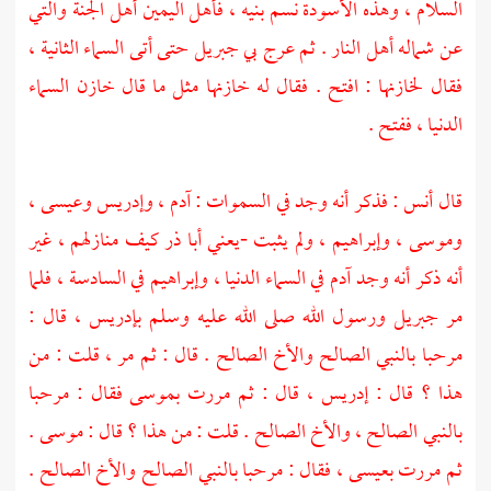
السلام ، وهذه الأسودة نسم بنيه ، فأهل اليمين أهل الجنة والتي
عن شماله أهل النار . ثم عرج بي
جبريل
حتى أتى السماء الثانية ،
فقال لخازنها : افتح . فقال له خازنها مثل ما قال خازن السماء
الدنيا ، ففتح .
قال
أنس
: فذكر أنه وجد في السموات :
آدم ،
وإدريس
وعيسى ،
وموسى ،
وإبراهيم ،
ولم يثبت -يعني
أبا ذر
كيف منازلهم ، غير
أنه ذكر أنه وجد
آدم
في السماء الدنيا ،
وإبراهيم
في السادسة ، فلما
مر
جبريل
ورسول الله صلى الله عليه وسلم
بإدريس ،
قال :
مرحبا بالنبي الصالح والأخ الصالح . قال : ثم مر ، قلت : من
هذا ؟ قال :
إدريس ،
قال : ثم مررت
بموسى
فقال : مرحبا
بالنبي الصالح ، والأخ الصالح . قلت : من هذا ؟ قال :
موسى
.
ثم مررت
بعيسى ،
فقال : مرحبا بالنبي الصالح والأخ الصالح .