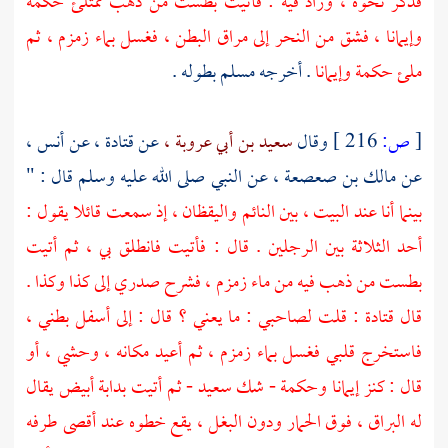
فذكر نحوه ، وزاد فيه : فأتيت بطست من ذهب ممتلئ حكمة
وإيمانا ، فشق من النحر إلى مراق البطن ، فغسل بماء زمزم ، ثم
ملئ حكمة وإيمانا
. أخرجه مسلم بطوله .
[
ص:
216 ]
وقال
سعيد بن أبي عروبة ،
عن
قتادة ،
عن
أنس ،
عن
مالك بن صعصعة ،
عن النبي صلى الله عليه وسلم قال : "
بينما أنا عند البيت ، بين النائم واليقظان ، إذ سمعت قائلا يقول :
أحد الثلاثة بين الرجلين . قال : فأتيت فانطلق بي ، ثم أتيت
بطست من ذهب فيه من ماء زمزم ، فشرح صدري إلى كذا وكذا .
قال
قتادة
: قلت لصاحبي : ما يعني ؟ قال : إلى أسفل بطني ،
فاستخرج قلبي فغسل بماء زمزم ، ثم أعيد مكانه ، وحشي ، أو
قال : كنز إيمانا وحكمة - شك سعيد - ثم أتيت بدابة أبيض يقال
له البراق ، فوق الحمار ودون البغل ، يقع خطوه عند أقصى طرفه