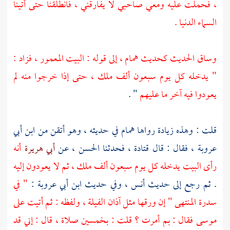
، فحملت عليه ومعي صاحبي لا يفارقني ، فانطلقنا حتى أتينا
السماء الدنيا .
وساق الحديث كحديث
همام ،
إلى قوله : البيت المعمور ، فزاد :
" يدخله كل يوم سبعون ألف ملك ، حتى إذا خرجوا منه لم
يعودوا فيه آخر ما عليهم
" .
قلت : وهذه زيادة رواها
همام
في حديثه ، وهو أتقن من
ابن أبي
عروبة ،
فقال : قال
قتادة ،
فحدثنا
الحسن ،
عن
أبي هريرة
أنه
رأى البيت يدخله كل يوم سبعون ألف ملك ، ثم لا يعودون إليه
. ثم رجع إلى حديث
أنس ،
وفي حديث
ابن أبي عروبة
:
" في
سدرة المنتهى " إن ورقها مثل آذان الفيلة ، ولفظه : ثم أتيت على
موسى
فقال : بم أمرت ؟ قلت : بخمسين صلاة ، قال : إني قد