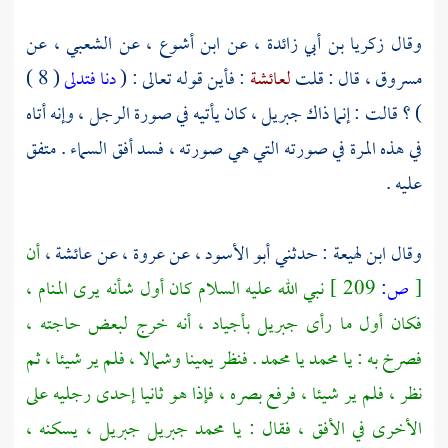
وقال
زكريا بن أبي زائدة ،
عن
ابن أشوع ،
عن
الشعبي ،
عن
مسروق ،
قال : قلت
لعائشة
: فأين قوله تعالى : (
دنا فتدلى
( 8 )
) ؟ قالت : إنما ذاك
جبريل ،
كان يأتيه في صورة الرجل ، وإنه أتاه
في هذه المرة في صورته التي هي صورته ، فسد أفق السماء . متفق
عليه .
وقال
ابن لهيعة
: حدثني
أبو الأسود ،
عن
عروة ،
عن
عائشة ،
أن
[
ص:
209 ]
نبي الله عليه السلام كان أول شأنه يرى المنام ،
فكان أول ما رأى
جبريل
بأجياد ، أنه خرج لبعض حاجته ،
فصرخ به : يا
محمد
يا
محمد
. فنظر يمينا وشمالا ، فلم ير شيئا ، ثم
نظر ، فلم ير شيئا ، فرفع بصره ، فإذا هو ثانيا إحدى رجليه على
الأخرى في الأفق ، فقال : يا
محمد
جبريل
جبريل ،
يسكنه ،