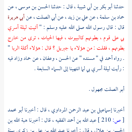
حدثنا
أبو بكر بن أبي شيبة ،
قال : حدثنا
الحسن بن موسى ،
عن
حماد بن سلمة ،
عن
علي بن زيد ،
عن
أبي الصلت ،
عن
أبي هريرة
قال : قال رسول الله صلى الله عليه وسلم : "
أتيت ليلة أسري
بي على قوم ، بطونهم كالبيوت ، فيها الحيات ، ترى من خارج
بطونهم ، فقلت : من هؤلاء يا
جبريل ؟
قال : هؤلاء أكلة الربا
"
. رواه
أحمد
في " مسنده " عن
الحسن ،
وعفان ،
عن
حماد
وزاد فيه
: رأيت ليلة أسري بي لما انتهينا إلى السماء السابعة .
أبو الصلت
مجهول .
أخبرنا
إسماعيل بن عبد الرحمن المرداوي ،
قال : أخبرنا
أبو محمد
[
ص:
210 ]
عبد الله بن أحمد الفقيه ،
قال : أخبرنا
هبة الله بن
الحسن بن هلال ،
قال : أخبرنا
عبد الله بن علي بن زكري
سنة