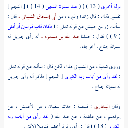
نزلة أخرى
( 13 ) ) (
عند سدرة المنتهى
( 14 ) ) [ النجم ]
تفسير ذلك : قال
زائدة
وغيره ، عن
أبي إسحاق الشيباني ،
قال :
سألت
زر بن حبيش
عن قوله تعالى : (
فكان قاب قوسين أو أدنى
( 9 ) ) فقال : حدثنا
عبد الله بن مسعود ،
أنه رأى
جبريل
له
ستمائة جناح . أخرجاه .
وروى
شعبة ،
عن
الشيباني
هذا ، لكن قال : سألته عن قوله تعالى
:
لقد رأى من آيات ربه الكبرى
[ النجم ] فذكر أنه رأى
جبريل
له ستمائة جناح .
وقال
البخاري
:
قبيصة
: حدثنا
سفيان ،
عن
الأعمش ،
عن
إبراهيم ،
عن
علقمة ،
عن
عبد الله
(
لقد رأى من آيات ربه
الكبرى
( 18 ) ) قال : رأى رفرفا أخضر قد ملأ الأفق .