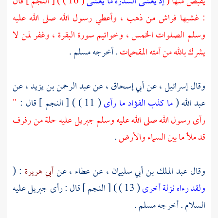
يقبض منها (
إذ يغشى السدرة ما يغشى
( 16 ) ) [ النجم ] قال
: غشيها فراش من ذهب ، وأعطي رسول الله صلى الله عليه
وسلم الصلوات الخمس ، وخواتيم سورة البقرة ، وغفر لمن لا
يشرك بالله من أمته المقحمات
. أخرجه
مسلم
.
وقال
إسرائيل ،
عن
أبي إسحاق ،
عن
عبد الرحمن بن يزيد ،
عن
عبد الله
(
ما كذب الفؤاد ما رأى
( 11 ) ) [ النجم ] قال :
"
رأى رسول الله صلى الله عليه وسلم
جبريل
عليه حلة من رفرف
قد ملأ ما بين السماء والأرض
.
وقال
عبد الملك بن أبي سليمان ،
عن
عطاء ،
عن
أبي هريرة
: (
ولقد رءاه نزلة أخرى
( 13 ) ) [ النجم ] قال : رأى
جبريل
عليه
السلام . أخرجه
مسلم
.