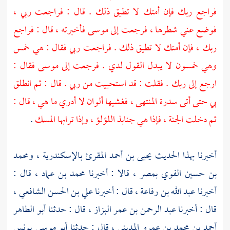
فراجع ربك فإن أمتك لا تطيق ذلك . قال : فراجعت ربي ،
فوضع عني شطرها ، فرجعت إلى
موسى
فأخبرته ، قال : فراجع
ربك ، فإن أمتك لا تطيق ذلك . فراجعت ربي فقال : هي خمس
وهي خمسون لا يبدل القول لدي . فرجعت إلى
موسى
فقال :
ارجع إلى ربك . فقلت : قد استحييت من ربي . قال : ثم انطلق
بي حتى أتى سدرة المنتهى ، فغشيها ألوان لا أدري ما هي ، قال :
ثم دخلت الجنة ، فإذا هي جنابذ اللؤلؤ ، وإذا ترابها المسك
.
أخبرنا بهذا الحديث
يحيى بن أحمد المقرئ
بالإسكندرية ،
ومحمد
بن حسين الفوي
بمصر ،
قالا : أخبرنا
محمد بن عماد ،
قال :
أخبرنا
عبد الله بن رفاعة ،
قال : أخبرنا
علي بن الحسن الشافعي ،
قال : أخبرنا
عبد الرحمن بن عمر البزاز ،
قال : حدثنا
أبو الطاهر
أحمد بن محمد بن عمرو المديني ،
قال : حدثنا
أبو موسى يونس