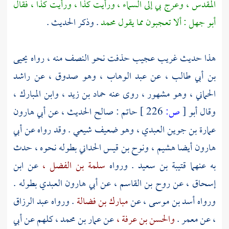
المقدس ،
وعرج بي إلى السماء ، ورأيت كذا ، ورأيت كذا ، فقال
أبو جهل
: ألا تعجبون مما يقول
محمد
. وذكر الحديث .
هذا حديث غريب عجيب حذفت نحو النصف منه ، رواه
يحيى
بن أبي طالب ،
عن
عبد الوهاب ،
وهو صدوق ، عن
راشد
الحماني ،
وهو مشهور ، روى عنه
حماد بن زيد ،
وابن
المبارك ،
وقال
أبو
[
ص:
226 ]
حاتم
: صالح الحديث ، عن
أبي هارون
عمارة بن جوين العبدي ،
وهو ضعيف شيعي . وقد رواه عن
أبي
هارون
أيضا
هشيم ،
ونوح بن قيس الحداني
بطوله نحوه ، حدث
به عنهما
قتيبة بن سعيد
. ورواه
سلمة بن الفضل ،
عن
ابن
إسحاق ،
عن
روح بن القاسم ،
عن
أبي هارون العبدي
بطوله .
ورواه
أسد بن موسى ،
عن
مبارك بن فضالة
. ورواه
عبد الرزاق
،
عن
معمر
.
والحسن بن عرفة ،
عن
عمار بن محمد ،
كلهم عن
أبي