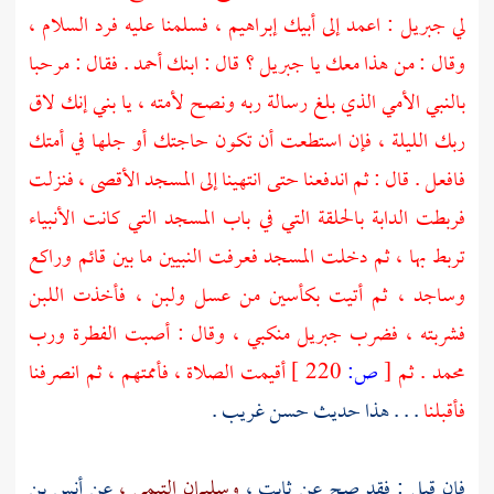
لي
جبريل
: اعمد إلى أبيك
إبراهيم ،
فسلمنا عليه فرد السلام ،
وقال : من هذا معك يا
جبريل ؟
قال : ابنك أحمد . فقال : مرحبا
بالنبي الأمي الذي بلغ رسالة ربه ونصح لأمته ، يا بني إنك لاق
ربك الليلة ، فإن استطعت أن تكون حاجتك أو جلها في أمتك
فافعل . قال : ثم اندفعنا حتى انتهينا إلى
المسجد الأقصى ،
فنزلت
فربطت الدابة بالحلقة التي في باب المسجد التي كانت الأنبياء
تربط بها ، ثم دخلت المسجد فعرفت النبيين ما بين قائم وراكع
وساجد ، ثم أتيت بكأسين من عسل ولبن ، فأخذت اللبن
فشربته ، فضرب
جبريل
منكبي ، وقال : أصبت الفطرة ورب
محمد
. ثم
[
ص:
220 ]
أقيمت الصلاة ، فأممتهم ، ثم انصرفنا
فأقبلنا
. . . هذا حديث حسن غريب .
فإن قيل : فقد صح عن
ثابت ،
وسليمان التيمي ،
عن
أنس بن