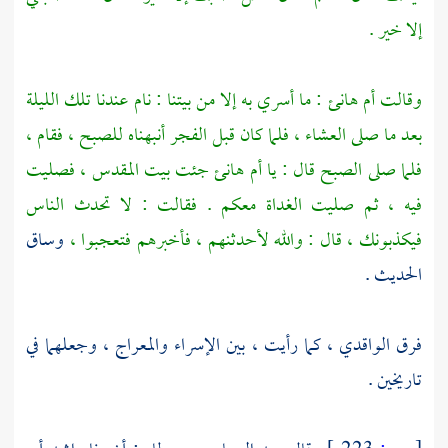
إلا خير .
وقالت
أم هانئ
: ما أسري به إلا من بيتنا : نام عندنا تلك الليلة
بعد ما صلى العشاء ، فلما كان قبل الفجر أنبهناه للصبح ، فقام ،
فلما صلى الصبح قال : يا
أم هانئ
جئت
بيت المقدس ،
فصليت
فيه ، ثم صليت الغداة معكم . فقالت : لا تحدث الناس
فيكذبونك ، قال : والله لأحدثنهم ، فأخبرهم فتعجبوا ،
وساق
الحديث .
فرق
الواقدي ،
كما رأيت ، بين الإسراء والمعراج ، وجعلهما في
تاريخين .