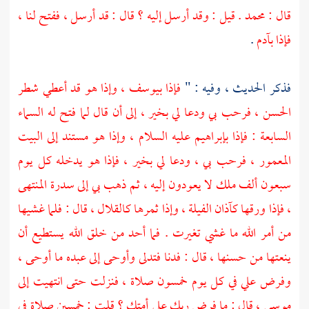
قال :
محمد
. قيل : وقد أرسل إليه ؟ قال : قد أرسل ، ففتح لنا ،
فإذا
بآدم
.
فذكر الحديث ، وفيه : "
فإذا
بيوسف ،
وإذا هو قد أعطي شطر
الحسن ، فرحب بي ودعا لي بخير ، إلى أن قال لما فتح له السماء
السابعة : فإذا
بإبراهيم
عليه السلام ، وإذا هو مستند إلى البيت
المعمور ، فرحب بي ، ودعا لي بخير ، فإذا هو يدخله كل يوم
سبعون ألف ملك لا يعودون إليه ، ثم ذهب بي إلى سدرة المنتهى
، فإذا ورقها كآذان الفيلة ، وإذا ثمرها كالقلال ، قال : فلما غشيها
من أمر الله ما غشي تغيرت . فما أحد من خلق الله يستطيع أن
ينعتها من حسنها ، قال : فدنا فتدلى وأوحى إلى عبده ما أوحى ،
وفرض علي في كل يوم خمسون صلاة ، فنزلت حتى انتهيت إلى
موسى ،
قال : ما فرض ربك على أمتك ؟ قلت : خمسين صلاة في