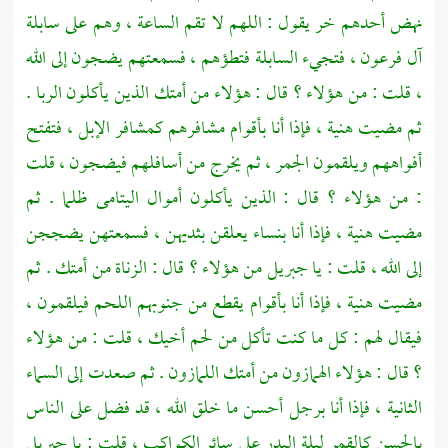
نهض أحدهم خر يقول : اللهم لا تقم الساعة ، وهم على سابلة
آل
فرعون ،
فتجيء السابلة فتطؤهم ، فسمعتهم يضجون إلى الله
، قلت : من هؤلاء ؟ قال : هؤلاء من أمتك الذين يأكلون الربا .
ثم مضيت هنية ، فإذا أنا بأقوام مشافرهم كمشافر الإبل ، فتفتح
أفواههم ويلقمون الجمر ، ثم يخرج من أسافلهم فيضجون ، قلت
: من هؤلاء ؟ قال : الذين يأكلون أموال اليتامى ظلما . ثم
مضيت هنية ، فإذا أنا بنساء يعلقن بثديهن ، فسمعتهن يضججن
إلى الله ، قلت : يا
جبريل
من هؤلاء ؟ قال : الزناة من أمتك . ثم
مضيت هنية ، فإذا أنا بأقوام يقطع من جنوبهم اللحم فيلقمون ،
فيقال لهم : كل ما كنت تأكل من لحم أخيك ، قلت : من هؤلاء
؟ قال : هؤلاء الهمازون من أمتك اللمازون . ثم صعدت إلى السماء
الثانية ، فإذا أنا برجل أحسن ما خلق الله ، قد فضل على الناس
بالحسن كالقمر ليلة البدر على سائر الكواكب ، قلت : يا
جبريل