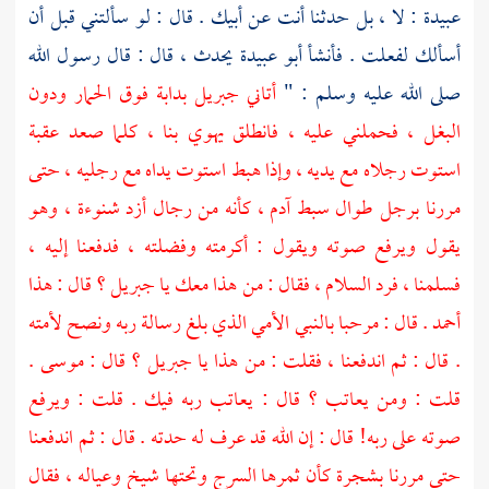
عبيدة
: لا ، بل حدثنا أنت عن أبيك . قال : لو سألتني قبل أن
أسألك لفعلت . فأنشأ
أبو عبيدة
يحدث ، قال : قال رسول الله
صلى الله عليه وسلم : "
أتاني
جبريل
بدابة فوق الحمار ودون
البغل ، فحملني عليه ، فانطلق يهوي بنا ، كلما صعد عقبة
استوت رجلاه مع يديه ، وإذا هبط استوت يداه مع رجليه ، حتى
مررنا برجل طوال سبط آدم ، كأنه من رجال أزد شنوءة ، وهو
يقول ويرفع صوته ويقول : أكرمته وفضلته ، فدفعنا إليه ،
فسلمنا ، فرد السلام ، فقال : من هذا معك يا
جبريل ؟
قال : هذا
أحمد . قال : مرحبا بالنبي الأمي الذي بلغ رسالة ربه ونصح لأمته
. قال : ثم اندفعنا ، فقلت : من هذا يا
جبريل ؟
قال :
موسى
.
قلت : ومن يعاتب ؟ قال : يعاتب ربه فيك . قلت : ويرفع
صوته على ربه! قال : إن الله قد عرف له حدته . قال : ثم اندفعنا
حتى مررنا بشجرة كأن ثمرها السرج وتحتها شيخ وعياله ، فقال