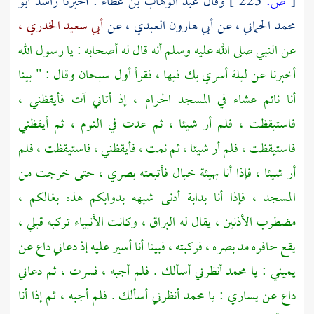
[
ص:
223 ]
وقال
عبد الوهاب بن عطاء
: أخبرنا
راشد أبو
محمد الحماني ،
عن
أبي هارون العبدي ،
عن
أبي سعيد الخدري ،
عن النبي صلى الله عليه وسلم أنه قال له أصحابه : يا رسول الله
أخبرنا عن ليلة أسري بك فيها ، فقرأ أول سبحان وقال : " بينا
أنا نائم عشاء في
المسجد الحرام ،
إذ أتاني آت فأيقظني ،
فاستيقظت ، فلم أر شيئا ، ثم عدت في النوم ، ثم أيقظني
فاستيقظت ، فلم أر شيئا ، ثم نمت ، فأيقظني ، فاستيقظت ، فلم
أر شيئا ، فإذا أنا بهيئة خيال فأتبعته بصري ، حتى خرجت من
المسجد ، فإذا أنا بدابة أدنى شبهه بدوابكم هذه بغالكم ،
مضطرب الأذنين ، يقال له البراق ، وكانت الأنبياء تركبه قبلي ،
يقع حافره مد بصره ، فركبته ، فبينا أنا أسير عليه إذ دعاني داع عن
يميني : يا
محمد
أنظرني أسألك . فلم أجبه ، فسرت ، ثم دعاني
داع عن يساري : يا
محمد
أنظرني أسألك . فلم أجبه ، ثم إذا أنا