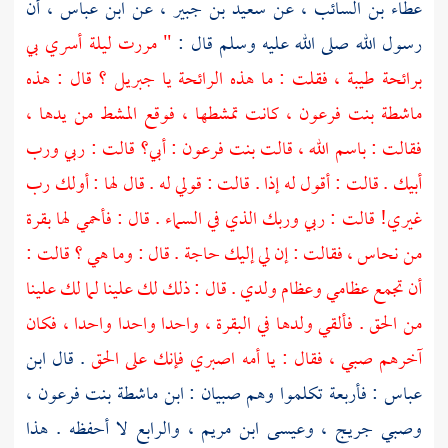
عطاء بن السائب ،
عن
سعيد بن جبير ،
عن
ابن عباس ،
أن
رسول الله صلى الله عليه وسلم قال :
" مررت ليلة أسري بي
برائحة طيبة ، فقلت : ما هذه الرائحة يا
جبريل ؟
قال : هذه
ماشطة بنت
فرعون ،
كانت تمشطها ، فوقع المشط من يدها ،
فقالت : باسم الله ، قالت بنت
فرعون
: أبي؟ قالت : ربي ورب
أبيك . قالت : أقول له إذا . قالت : قولي له . قال لها : أولك رب
غيري! قالت : ربي وربك الذي في السماء . قال : فأحمي لها بقرة
من نحاس ، فقالت : إن لي إليك حاجة . قال : وما هي ؟ قالت :
أن تجمع عظامي وعظام ولدي . قال : ذلك لك علينا لما لك علينا
من الحق . فألقي ولدها في البقرة ، واحدا واحدا واحدا ، فكان
آخرهم صبي ، فقال : يا أمه اصبري فإنك على الحق
. قال
ابن
عباس
: فأربعة تكلموا وهم صبيان : ابن ماشطة بنت
فرعون ،
وصبي
جريج ،
وعيسى ابن مريم ،
والرابع لا أحفظه . هذا