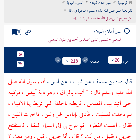
الرئيسية
سير أعلام النبلاء
السيرة النبوية
تراجم الأعلام
ذكر بعثة النبي صلى الله عليه وسلم والدعوة في مكة
ذكر معراج النبي صلى الله عليه وسلم إلى السماء
سير أعلام النبلاء
الذهبي - شمس الدين محمد بن أحمد بن عثمان الذهبي
جزء
صفحة
26
218
قال
حماد بن سلمة ،
عن
ثابت ،
عن
أنس ،
أن رسول الله صلى
الله عليه وسلم قال : " أتيت بالبراق ، وهو دابة أبيض ، فركبته
حتى أتينا
بيت المقدس ،
فربطته بالحلقة التي تربط بها الأنبياء ،
ثم دخلت فصليت ، فأتاني بإناءين خمر ولبن ، فاخترت اللبن ،
فقال : أصبت الفطرة . ثم عرج بي إلى السماء الدنيا ، فاستفتح
جبريل ،
فقيل : من أنت ؟ قال : أنا
جبريل
. قيل : ومن معك ؟