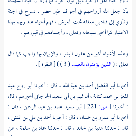
، ولا حياة أهل الآخرة ، بل لون آخر ، كما ورد أن حياة الشهداء
بأن جعل الله أرواحهم في أجواف طير خضر ، تسرح في الجنة
وتأوي إلى قناديل معلقة تحت العرش ، فهم أحياء عند ربهم بهذا
الاعتبار كما أخبر سبحانه وتعالى ، وأجسادهم في قبورهم .
وهذه الأشياء أكبر من عقول البشر ، والإيمان بها واجب كما قال
تعالى : (
الذين يؤمنون بالغيب
( 3 ) ) [ البقرة ] .
أخبرنا
أبو الفضل أحمد بن هبة الله ،
قال : أخبرنا
أبو روح عبد
المعز بن محمد
كتابة ، أن
تميم بن أبي سعيد الجرجاني
أخبرهم ، قال
: أخبرنا
[
ص:
221 ]
أبو سعيد محمد بن عبد الرحمن ، قال :
أخبرنا
أبو عمرو بن حمدان ،
قال : أخبرنا
أحمد بن علي بن المثنى ،
قال : حدثنا
هدبة بن خالد ،
قال : حدثنا
حماد بن سلمة ،
عن