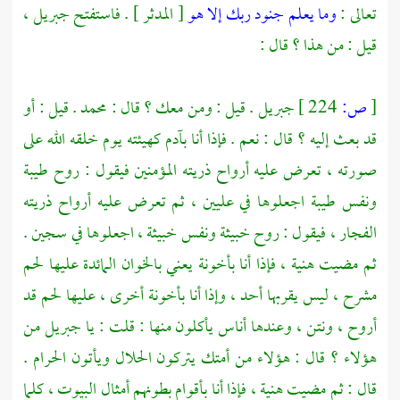
تعالى :
وما يعلم جنود ربك إلا هو
[ المدثر ] . فاستفتح
جبريل ،
قيل : من هذا ؟ قال :
[
ص:
224 ]
جبريل
. قيل : ومن معك ؟ قال :
محمد
. قيل : أو
قد بعث إليه ؟ قال : نعم . فإذا أنا
بآدم
كهيئته يوم خلقه الله على
صورته ، تعرض عليه أرواح ذريته المؤمنين فيقول : روح طيبة
ونفس طيبة اجعلوها في عليين ، ثم تعرض عليه أرواح ذريته
الفجار ، فيقول : روح خبيثة ونفس خبيثة ، اجعلوها في سجين .
ثم مضيت هنية ، فإذا أنا بأخونة يعني بالخوان المائدة عليها لحم
مشرح ، ليس يقربها أحد ، وإذا أنا بأخونة أخرى ، عليها لحم قد
أروح ، ونتن ، وعندها أناس يأكلون منها : قلت : يا جبريل من
هؤلاء ؟ قال : هؤلاء من أمتك يتركون الحلال ويأتون الحرام .
قال : ثم مضيت هنية ، فإذا أنا بأقوام بطونهم أمثال البيوت ، كلما