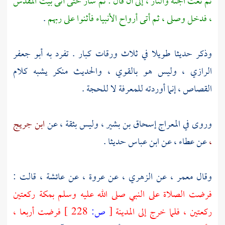
ثم نعت الجنة والنار ، إلى أن قال : ثم سار حتى أتى
بيت المقدس
،
فدخل وصلى ، ثم أتى أرواح الأنبياء فأثنوا على ربهم
.
وذكر حديثا طويلا في ثلاث ورقات كبار . تفرد به
أبو جعفر
الرازي ،
وليس هو بالقوي ، والحديث منكر يشبه كلام
القصاص ، إنما أوردته للمعرفة لا للحجة .
وروى في المعراج
إسحاق بن بشير ،
وليس بثقة ، عن
ابن جريج
،
عن
عطاء ،
عن
ابن عباس
حديثا .
وقال
معمر ،
عن
الزهري ،
عن
عروة ،
عن
عائشة ،
قالت :
فرضت الصلاة على النبي صلى الله عليه وسلم
بمكة
ركعتين
ركعتين ، فلما خرج إلى
المدينة
[
ص:
228 ]
فرضت أربعا ،