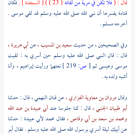
قال : (
فلا تكن في مرية من لقائه
( 23 ) ) [ السجدة ] .
فكان
قتادة
يفسرها أن نبي الله صلى الله عليه وسلم قد لقي
موسى
.
أخرجه
مسلم
.
وفي الصحيحين ، من حديث
سعيد بن المسيب ،
عن
أبي هريرة ،
قال : قال النبي صلى الله عليه وسلم حين أسري به : لقيت
موسى
وعيسى
ثم
[
ص:
219 ]
نعتهما ورأيت
إبراهيم ،
وأنا
أشبه ولده به .
وقال
مروان بن معاوية الفزاري ،
عن
قنان النهمي ،
قال : حدثنا
أبو ظبيان الجنبي ،
قال : كنا جلوسا عند
أبي عبيدة بن عبد الله
ومحمد بن سعد بن أبي وقاص ،
فقال
محمد
لأبي عبيدة
: حدثنا
عن أبيك ليلة أسري برسول الله صلى الله عليه وسلم . فقال
أبو