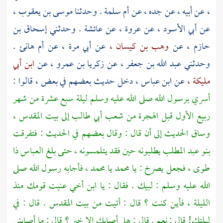
،
عن أبيه ، عن جده ، عن
أم سلمة
. وحدثنا
موسى بن يعقوب ،
عن
أبي الأسود ،
عن
عروة ،
عن
عائشة
. وحدثني
إسحاق بن
حازم ،
عن
وهب بن كيسان ،
عن
أبي مرة ،
عن
أم هانئ
.
وحدثني
عبد الله بن جعفر ،
عن
زكريا بن عمرو ،
عن
ابن أبي
مليكة ،
عن
ابن عباس ،
دخل حديث بعضهم في بعض ، قالوا :
أسري برسول الله صلى الله عليه وسلم ليلة سبع عشرة من شهر
ربيع الأول قبل الهجرة من شعب
أبي طالب
إلى
بيت المقدس ،
وساق الحديث إلى أن قال : وقال بعضهم في الحديث : فتفرقت
بنو عبد المطلب
يطلبونه حين فقد يتلمسونه ، حتى بلغ
العباس
ذا
طوى ، فجعل يصرخ : يا
محمد
يا
محمد ،
فأجابه رسول الله صلى
الله عليه وسلم : لبيك . فقال : يا ابن أخي عنيت قومك منذ
الليلة ، فأين كنت ؟ قال : أتيت من
بيت المقدس
. قال : في
ليلتك! قال : نعم . قال : هل أصابك إلا خير ؟ قال : ما أصابني