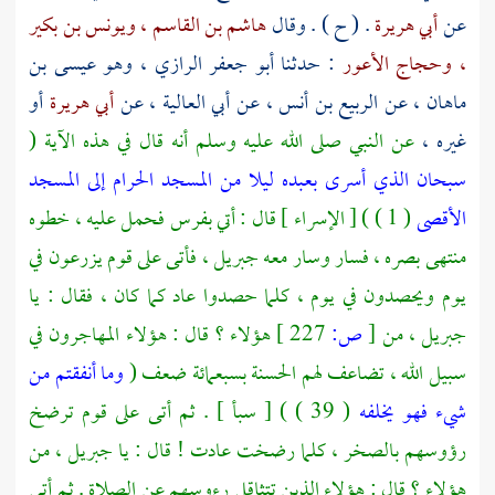
عن
أبي هريرة
. ( ح ) . وقال
هاشم بن القاسم ،
ويونس بن بكير
،
وحجاج الأعور
: حدثنا
أبو جعفر الرازي ، وهو عيسى بن
ماهان ،
عن
الربيع بن أنس ،
عن
أبي العالية ،
عن
أبي هريرة
أو
غيره ،
عن النبي صلى الله عليه وسلم أنه قال في هذه الآية (
سبحان الذي أسرى بعبده ليلا من المسجد الحرام إلى المسجد
الأقصى
( 1 ) ) [ الإسراء ] قال : أتي بفرس فحمل عليه ، خطوه
منتهى بصره ، فسار وسار معه
جبريل ،
فأتى على قوم يزرعون في
يوم ويحصدون في يوم ، كلما حصدوا عاد كما كان ، فقال : يا
جبريل ،
من
[
ص:
227 ]
هؤلاء ؟ قال : هؤلاء المهاجرون في
سبيل الله ، تضاعف لهم الحسنة بسبعمائة ضعف (
وما أنفقتم من
شيء فهو يخلفه
( 39 ) ) [ سبأ ] . ثم أتى على قوم ترضخ
رؤوسهم بالصخر ، كلما رضخت عادت ! قال : يا
جبريل ،
من
هؤلاء ؟ قال : هؤلاء الذين تتثاقل رءوسهم عن الصلاة . ثم أتى