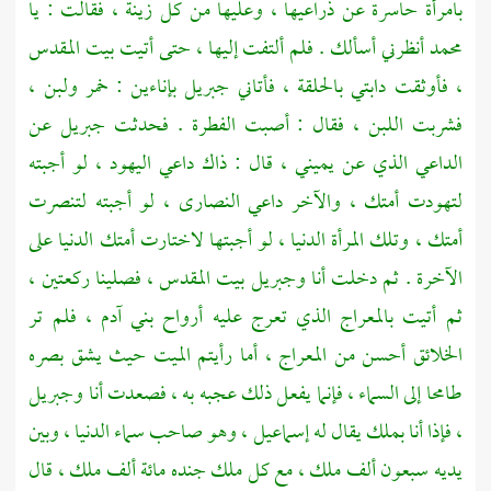
بامرأة حاسرة عن ذراعيها ، وعليها من كل زينة ، فقالت : يا
محمد
أنظرني أسألك . فلم ألتفت إليها ، حتى أتيت
بيت المقدس
،
فأوثقت دابتي بالحلقة ، فأتاني
جبريل
بإناءين : خمر ولبن ،
فشربت اللبن ، فقال : أصبت الفطرة . فحدثت
جبريل
عن
الداعي الذي عن يميني ، قال : ذاك داعي اليهود ، لو أجبته
لتهودت أمتك ، والآخر داعي النصارى ، لو أجبته لتنصرت
أمتك ، وتلك المرأة الدنيا ، لو أجبتها لاختارت أمتك الدنيا على
الآخرة . ثم دخلت أنا
وجبريل
بيت المقدس ،
فصلينا ركعتين ،
ثم أتيت بالمعراج الذي تعرج عليه أرواح بني آدم ، فلم تر
الخلائق أحسن من المعراج ، أما رأيتم الميت حيث يشق بصره
طامحا إلى السماء ، فإنما يفعل ذلك عجبه به ، فصعدت أنا وجبريل
، فإذا أنا بملك يقال له
إسماعيل ،
وهو صاحب سماء الدنيا ، وبين
يديه سبعون ألف ملك ، مع كل ملك جنده مائة ألف ملك ، قال