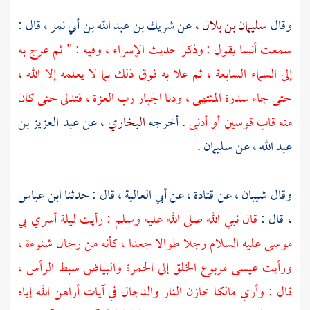
وقال
سليمان بن بلال ،
عن
شريك بن عبد الله بن أبي نمر ،
قال :
سمعت
أنسا
يقول : وذكر حديث الإسراء ، وفيه : " ثم عرج به
إلى السماء السابعة ، ثم علا به فوق ذلك بما لا يعلمه إلا الله ،
حتى جاء سدرة المنتهى ، ودنا الجبار رب العزة ، فتدلى حتى كان
منه قاب قوسين أو أدنى
. أخرجه
البخاري ،
عن
عبد العزيز بن
عبد الله ،
عن
سليمان
.
وقال
شيبان ،
عن
قتادة ،
عن
أبي العالية ،
قال : حدثنا
ابن عباس
،
قال :
قال نبي الله صلى الله عليه وسلم : رأيت ليلة أسري بي
موسى
عليه السلام رجلا طوالا جعدا ، كأنه من رجال شنوءة ،
ورأيت
عيسى
مربوع الخلق إلى الحمرة والبياض سبط الرأس ،
قال : وأري
مالكا
خازن النار والدجال في آيات أراهن الله إياه