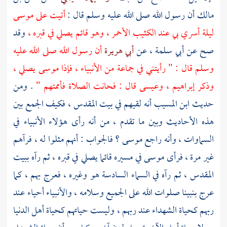
مالك
أن رسول الله صلى الله عليه وسلم قال :
أتيت على
موسى
ليلة أسري بي عند الكثيب الأحمر ، وهو قائم يصلي في قبره ،
وقد
صح عن
أبي سلمة ،
عن
أبي هريرة
أن رسول الله صلى الله عليه
وسلم قال : " رأيتني في جماعة من الأنبياء ، فإذا
موسى
يصلي ،
وذكر
إبراهيم ،
وعيسى
قال : فحانت الصلاة فأممتهم "
. ومن
حديث
ابن المسيب
أنه لقيهم في
بيت المقدس ،
فكيف الجمع بين
هذه الأحاديث وبين ما تقدم ، من أنه رأى هؤلاء الأنبياء في
السماوات ، وأنه راجع
موسى ؟
فالجواب : أنهم مثلوا له ، فرآهم
غير مرة ، فرأى
موسى
في مسيره قائما يصلي في قبره ، ثم رآه
ببيت
المقدس ،
ثم رآه في السماء السادسة هو وغيره ، فعرج بهم ، كما
عرج بنبينا صلوات الله على الجميع وسلامه ، والأنبياء أحياء عند
ربهم كحياة الشهداء عند ربهم ، وليست حياتهم كحياة أهل الدنيا