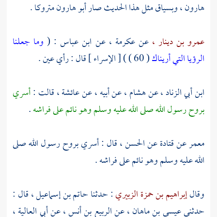
هارون ،
وبسياق مثل هذا الحديث صار
أبو هارون
متروكا .
عمرو بن دينار ،
عن
عكرمة ،
عن
ابن عباس
: (
وما جعلنا
الرؤيا التي أريناك
( 60 ) ) [ الإسراء ] قال : رأي عين .
ابن أبي الزناد ،
عن
هشام ،
عن أبيه ، عن
عائشة ،
قالت :
أسري
بروح رسول الله صلى الله عليه وسلم وهو نائم على فراشه
.
معمر
عن
قتادة
عن
الحسن ،
قال : أسري بروح رسول الله صلى
الله عليه وسلم وهو نائم على فراشه .
وقال
إبراهيم بن حمزة الزبيري
: حدثنا
حاتم بن إسماعيل ،
قال :
حدثني
عيسى بن ماهان ،
عن
الربيع بن أنس ،
عن
أبي العالية ،