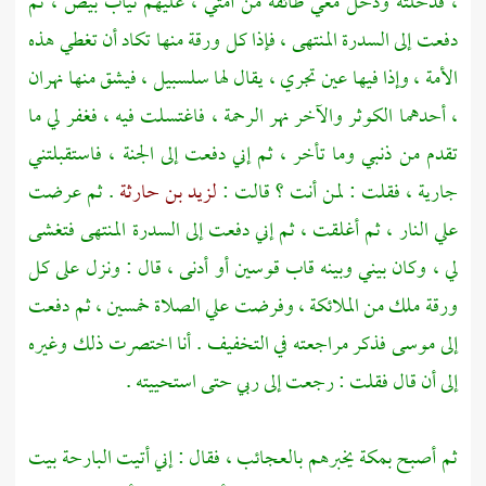
، فدخلته ودخل معي طائفة من أمتي ، عليهم ثياب بيض ، ثم
دفعت إلى السدرة المنتهى ، فإذا كل ورقة منها تكاد أن تغطي هذه
الأمة ، وإذا فيها عين تجري ، يقال لها سلسبيل ، فيشق منها نهران
، أحدهما الكوثر والآخر نهر الرحمة ، فاغتسلت فيه ، فغفر لي ما
تقدم من ذنبي وما تأخر ، ثم إني دفعت إلى الجنة ، فاستقبلتني
جارية ، فقلت : لمن أنت ؟ قالت :
لزيد بن حارثة
. ثم عرضت
علي النار ، ثم أغلقت ، ثم إني دفعت إلى السدرة المنتهى فتغشى
لي ، وكان بيني وبينه قاب قوسين أو أدنى ، قال : ونزل على كل
ورقة ملك من الملائكة ، وفرضت علي الصلاة خمسين ، ثم دفعت
إلى
موسى
فذكر مراجعته في التخفيف . أنا اختصرت ذلك وغيره
إلى أن قال فقلت : رجعت إلى ربي حتى استحييته .
ثم أصبح
بمكة
يخبرهم بالعجائب ، فقال : إني أتيت البارحة
بيت