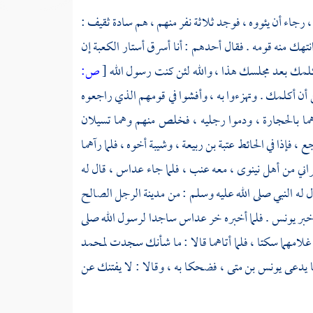
،
رجاء أن يئووه ، فوجد ثلاثة نفر منهم ، هم سادة
ثقيف
:
نتهك منه قومه . فقال أحدهم : أنا أسرق أستار
الكعبة
إن
 أكلمك بعد مجلسك هذا ، والله لئن كنت رسول الله
[
ص:
ن أكلمك . وتهزءوا به ، وأفشوا في قومهم الذي راجعوه
هما بالحجارة ، ودموا رجليه ، فخلص منهم وهما تسيلان
 ، فإذا في الحائط
عتبة بن ربيعة ،
وشيبة
أخوه ، فلما رآهما
اني من
أهل
نينوى ،
معه عنب ، فلما جاء
عداس ،
قال له
ل له النبي صلى الله عليه وسلم : من مدينة الرجل الصالح
 خبر
يونس
. فلما أخبره خر
عداس
ساجدا لرسول الله صلى
غلامهما سكتا ، فلما أتاهما قالا : ما شأنك سجدت
لمحمد
ا يدعى
يونس بن متى ،
فضحكا به ، وقالا : لا يفتنك عن