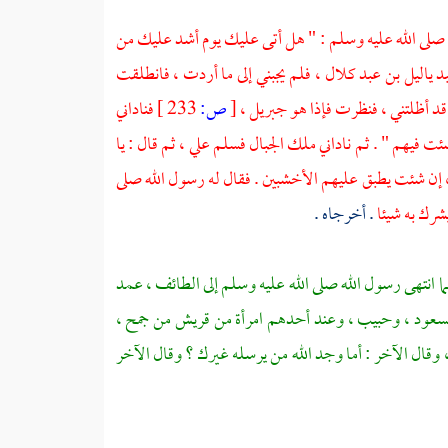
ه صلى الله عليه وسلم : " هل أتى عليك يوم أشد عليك من
د ياليل بن عبد كلال ،
فلم يجبني إلى ما أردت ، فانطلقت
قد أظلتني ، فنظرت فإذا هو
جبريل ،
[
ص:
233 ]
فناداني
 فيهم " . ثم ناداني ملك الجبال فسلم علي ، ثم قال : يا
 ، إن شئت يطبق عليهم الأخشبين . فقال له رسول الله صلى
يشرك به شيئا
. أخرجاه .
ما انتهى رسول الله صلى الله عليه وسلم إلى
الطائف ،
عمد
سعود ،
وحبيب ،
وعند أحدهم امرأة من
قريش
من
جمح ،
 وقال الآخر : أما وجد الله من يرسله غيرك ؟ وقال الآخر