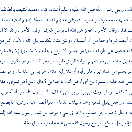
الب
وابتلي رسول الله صلى الله عليه وسلم أشد ما كان ، فعمد
لثقيف
بالطائف 
وحبيب ،
ومسعود بنو عمرو ،
فعرض عليهم نفسه ، وشكا إليهم البلاء ، وما ا
ثك قط . وقال الآخر : أعجز على الله أن يرسل غيرك . وقال الآخر : والله لا
 أعظم شرفا وحقا من أن أكلمك ، ولئن كنت تكذب على الله ، لأنت أشر من أ
 له صفين على طريقه ، فلما مر جعلوا لا يرفع رجليه ولا يضعهما إلا رضخو
مد إلى حائط من حوائطهم ، واستظل في ظل سمرة حبلة منه ، وهو مكروب موجع
لما يعلم من عداوتهما ، فلما رأياه أرسلا إليه غلاما لهما يدعى
عداسا ،
وهو نصر
لى الله عليه وسلم : من أي أرض أنت يا
عداس ؟
قال : من
أهل
نينوى ،
فقا
ى ؟
فقال : وما يدريك من
يونس بن متى ؟
قال : أنا رسول الله ، والله أخبرني
سلم ، وجعل يقبل قدميه وهما تسيلان الدماء ، فلما أبصر
عتبة ،
وشيبة
ما يصنع 
 ؟ قال : هذا رجل صالح ، أخبرني بشيء عرفته من شأن رسول بعثه الله إلين
فإنه رجل خداع . فرجع رسول الله صلى الله عليه وسلم إلى
مكة
.