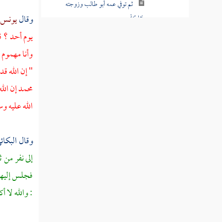
ثم توفي عمه أبو طالب وزوجته
خديجة
وقال
يونس ب
يوم
أحد ؟
ق
ذكر الإسراء برسول الله صلى الله
وأنا مهموم 
عليه وسلم إلى المسجد الأقصى
" إن الله ق
ذكر معراج النبي صلى الله عليه
محمد
إن الل
وسلم إلى السماء
الله عليه و
زواجه صلى الله عليه وسلم بعائشة
وسودة أمي المؤمنين
وقال
البكائ
عرض نفسه صلى الله عليه وسلم
إلى نفر من
ث
على القبائل
فجلس إليهم 
حديث يوم بعاث
: والله لا أ
ذكر مبدأ خبر الأنصار والعقبة
الأولى