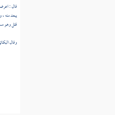
قال : اعرضها
يبعد منه ، 
قتل وهو مسل
وقال
البكائ