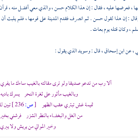
 ، فعرضها عليه ، فقال : إن هذا الكلام حسن ، والذي معي أفضل منه ، قرآن أنزل
وقال : إن هذا لقول حسن . ثم انصرف فقدم
المدينة
على قومها ، فلم يلبث أن ق
م ، وكان قتله يوم بعاث .
ي ،
عن
ابن إسحاق
، قال :
وسويد
الذي يقول :
ألا رب من تدعو صديقا ولو ترى مقالته بالغيب ساءك ما يفري
وبالغيب مأثور على ثغرة النحر يسرك باديه 
تميمة غش تبتري عقب الظهر
[
ص:
236 ]
تبين ل
من الغل والبغضاء بالنظر الشزر فرشني بخير طا
وخير الموالي من يريش ولا يبري