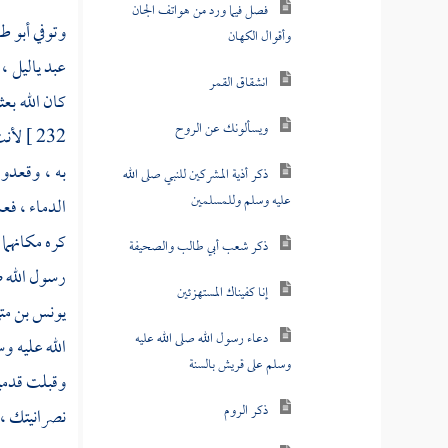
فصل فيما ورد من هواتف الجان
وتوفي
أبو ط
وأقوال الكهان
عبد ياليل ،
انشقاق القمر
كان الله بع
ويسألونك عن الروح
232 ]
لأنت
به ، وقعدوا
ذكر أذية المشركين للنبي صلى الله
عليه وسلم وللمسلمين
الدماء ، فع
كره مكانهما 
ذكر شعب أبي طالب والصحيفة
رسول الله ص
إنا كفيناك المستهزئين
يونس بن مت
دعاء رسول الله صلى الله عليه
الله عليه و
وسلم على قريش بالسنة
وقبلت قدميه
ذكر الروم
نصرانيتك ، 