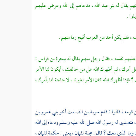
نهم يقال له
بنو عبد الله ،
فدعاهم إلى الله وعرض عليهم
لوا .
ه ، فلم يكن أحد من العرب أقبح ردا منهم .
عليهم نفسه ، فقال رجل منهم يقال له
بيحرة بن فراس
:
لى أمرك ، ثم أظهرك الله على من خالفك ، أيكون لنا الأمر
فإذا أظهرك الله كان الأمر لغيرنا ، لا حاجة لنا بأمرك ،
قومه ، قالوا : قدم
سويد بن الصامت
أخو
بني عمرو بن
 فتصدى له رسول الله صلى الله عليه وسلم ودعاه إلى الله
 وما الذي معك ؟ قال : مجلة
لقمان ،
يعني : حكمة
لقمان ،