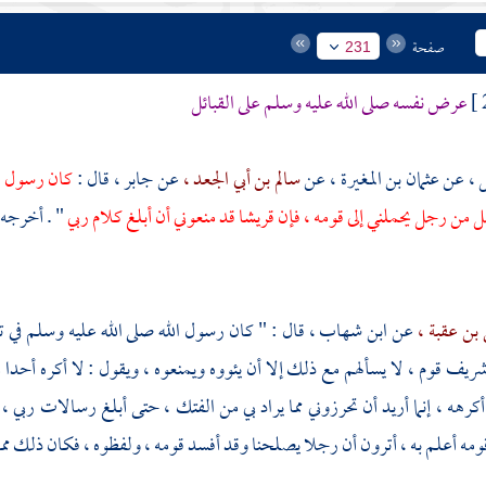
صفحة
231
عرض نفسه صلى الله عليه وسلم على القبائل
ل ،
عن
عثمان بن المغيرة ،
عن
سالم بن أبي الجعد ،
عن
جابر ،
قال :
كان رسول ال
ل من رجل يحملني إلى قومه ، فإن
قريشا
قد منعوني أن أبلغ كلام ربي
" . أخرجه
بن عقبة ،
عن
ابن شهاب ،
قال : " كان رسول الله صلى الله عليه وسلم في
يف قوم ، لا يسألهم مع ذلك إلا أن يئووه ويمنعوه ، ويقول : لا أكره أحدا
أكرهه ، إنما أريد أن تحرزوني مما يراد بي من الفتك ، حتى أبلغ رسالات ربي ،
ومه أعلم به ، أترون أن رجلا يصلحنا وقد أفسد قومه ، ولفظوه ، فكان ذلك مما