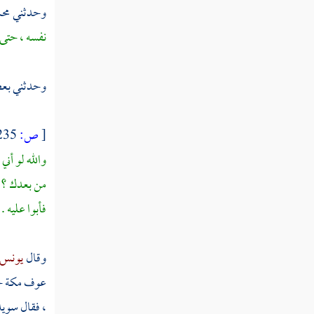
وحدثني
محم
باب في النسخ والمحو من الصدور
نفسه ، حتى إ
سيرة الخلفاء الراشدين
وحدثني بع
[
ص:
235 ]
والله لو أن
من بعدك ؟ ق
فأبوا عليه .
وقال
يونس 
عوف
مكة
ح
، فقال
سوي