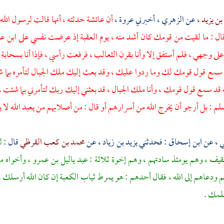
ن يزيد ،
عن
الزهري ،
أخبرني
عروة ،
أن
عائشة
حدثته ، أنها قالت لرسول الل
ال : ما لقيت من قومك كان أشد منه ، يوم العقبة إذ عرضت نفسي على
ابن عب
على وجهي ، فلم أستفق إلا وأنا
بقرن الثعالب ،
فرفعت رأسي ، فإذا أنا بسحابة 
د سمع قول قومك لك وما ردوا عليك ، وقد بعث إليك ملك الجبال لتأمره بما شئت
ه قد سمع قول قومك ، وأنا ملك الجبال ، قد بعثني إليك ربك لتأمرني بما شئت
سلم : بل أرجو أن يخرج الله من أسرارهم أو قال : من أصلابهم من يعبد الله لا 
ي ،
عن
ابن إسحاق
: فحدثني
يزيد بن زياد ،
عن
محمد بن كعب القرظي
قال :
ل
قيف ،
وهم يومئذ سادتهم ، وهم إخوة ثلاثة :
عبد ياليل بن عمرو ،
وأخواه
م
ودعاهم إلى الله ، فقال أحدهم : هو يمرط ثياب
الكعبة
إن كان الله أرسلك ،
كلمك .