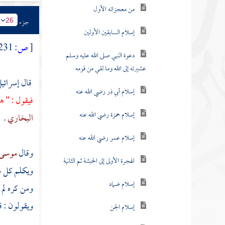
من معجزاته الأول
جزء
26
إسلام السابقين الأولين
[
ص:
231 ]
دعوة النبي صلى الله عليه وسلم
عشيرته إلى الله وما لقي من قومه
قال
إسرائي
إسلام أبي ذر رضي الله عنه
فيقول : " ه
إسلام حمزة رضي الله عنه
البخاري
.
إسلام عمر رضي الله عنه
وقال
موسى 
الهجرة الأولى إلى الحبشة ثم الثانية
ويكلم كل شر
إسلام ضماد
ومن كره لم 
ويقولون : ق
إسلام الجن