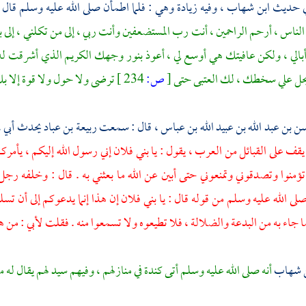
في حديث
ابن شهاب ،
وفيه زيادة وهي : فلما اطمأن صلى الله عليه وسلم قال ف
الناس ، أرحم الراحمين ، أنت رب المستضعفين وأنت ربي ، إلى من تكلني ، إلى ب
لي ، ولكن عافيتك هي أوسع لي ، أعوذ بنور وجهك الكريم الذي أشرقت له ال
ل علي سخطك ، لك العتبى حتى
[
ص:
234 ]
ترضى ولا حول ولا قوة إلا ب
 بن عبد الله بن عبيد الله بن عباس ،
قال : سمعت
ربيعة بن عباد
يحدث أبي ،
قف على القبائل من العرب ، يقول : يا بني فلان إني رسول الله إليكم ، يأمركم
تؤمنوا وتصدقوني وتمنعوني حتى أبين عن الله ما بعثني به . قال : وخلفه رج
لى الله عليه وسلم من قوله قال : يا بني فلان إن هذا إنما يدعوكم إلى أن
ما جاء به من البدعة والضلالة ، فلا تطيعوه ولا تسمعوا منه . فقلت لأبي : من 
ن شهاب
أنه صلى الله عليه وسلم أتى
كندة
في منازلهم ، وفيهم سيد لهم يقال له
م