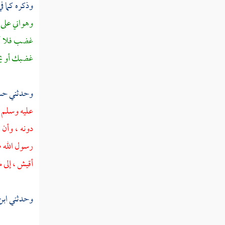
وذكره كما 
العقبة الثانية
وهواني على 
غضب فلا أبا
تسمية من شهد العقبة
غضبك أو يح
أمر الهجرة والعهد المدني
وحدثني
حسن
فصل في معجزاته صلى الله عليه وسلم
عليه وسلم ي
باب من إخباره بالكوائن بعده
دونه ، وأن 
فوقعت كما أخبر
رسول الله ص
أقيش ،
إلى 
باب جامع من دلائل النبوة
وحدثني
اب
باب آخر سورة نزلت