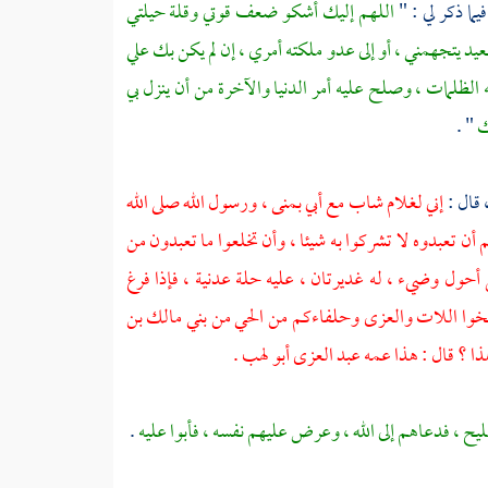
يما ذكر لي : "
اللهم إليك أشكو ضعف قوتي وقلة حيلتي
عيد يتجهمني ، أو إلى عدو ملكته أمري ، إن لم يكن بك علي
ظلمات ، وصلح عليه أمر الدنيا والآخرة من أن ينزل بي
ك
" .
 قال :
إني لغلام شاب مع أبي
بمنى ،
ورسول الله صلى الله
 أن تعبدوه لا تشركوا به شيئا ، وأن تخلعوا ما تعبدون من
ل أحول وضيء ، له غديرتان ، عليه حلة عدنية ، فإذا فرغ
 تسلخوا اللات والعزى وحلفاءكم من الحي من
بني مالك بن
هذا ؟ قال : هذا عمه
عبد العزى أبو لهب
.
ليح ،
فدعاهم إلى الله ، وعرض عليهم نفسه ، فأبوا عليه
.