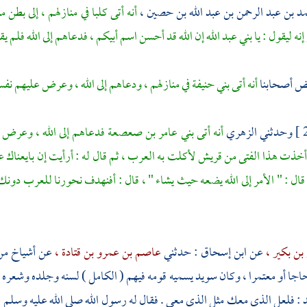
د بن عبد الرحمن بن عبد الله بن حصين ،
أنه أتى
كلبا
في منازلهم ، إلى بطن م
نه ليقول : يا
بني عبد الله
إن الله قد أحسن اسم أبيكم ، فدعاهم إلى الله فلم يقب
ض أصحابنا
أنه أتى
بني حنيفة
في منازلهم ، ودعاهم إلى الله ، وعرض عليهم نفس
وحدثني
الزهري
أنه أتى
بني عامر بن صعصعة
فدعاهم إلى الله ، وعرض 
ي أخذت هذا الفتى من
قريش
لأكلت به العرب ، ثم قال له : أرأيت إن بايعناك ع
ال : " الأمر إلى الله يضعه حيث يشاء " ، قال : أفنهدف نحورنا للعرب دونك ؟ 
بن بكير ،
عن
ابن إسحاق
: حدثني
عاصم بن عمرو بن قتادة ،
عن أشياخ من 
اجا أو معتمرا ، وكان
سويد
يسميه قومه فيهم ( الكامل ) لسنه وجلده وشعره ،
د
: فلعل الذي معك مثل الذي معي . فقال له رسول الله صلى الله عليه وسلم :