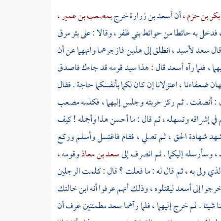
 بكر بن حزم ،
أن
أسعد بن زرارة
خرج
بمصعب بن عمير ،
،
فدخل به حائطا من حوائط
بني ظفر ،
وقالا : على
بئر مرق
قال
سعد
لأسيد ،
انطلق إلى هذين فازجرهما وانههما عن أن
ما ، فلما رآه
أسعد
قال : هذا سيد قومه قد جاءك فاصدق
هان ضعفاءنا ، اعتزلانا إن كان لكما بأنفسكما حاجة . فقال
 : أنصفت . ثم ركز حربته وجلس إليهما ، فكلمه
مصعب
كلم في إشراقه وتسهله ، ثم قال : ما أحسن هذا وأجمله ! كيف
تشهد شهادة الحق ، ثم تصلي ، فقام فاغتسل وأسلم وركع
، وسأرسله إليكما . ثم انصرف إلى
سعد بن معاذ
وقومه ،
لذي ولى به ، ثم قال له : ما فعلت ؟ قال : كلمت الرجلين
رجوا إلى
أسعد
ليقتلوه ، وذلك أنهم عرفوا أنه ابن خالتك
 شيئا . ثم خرج إليهما ، فلما رآهما
سعد
مطمئنين عرف أن