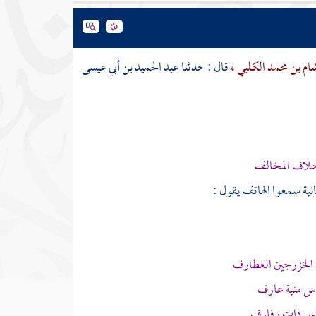
م بن محمد الكلبي ،
قال : حدثنا
عبد الحميد بن أبي عيسى
خلاف المخالف
ثانية سمعوا الهاتف يقول :
الخزرجين
الغطارف
دوس منية عارف
دوس ذات رفارف