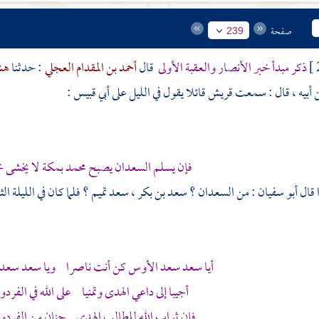
صفحة
239
ذكر مبدأ خبر الأنصار والعقبة الأولى
قال
أحمد بن المقدام العجلي
: حدثنا
هشا
أبيه ، قال : سمعت
قريش
قائلا يقول في الليل على
أبي قبيس
:
فإن يسلم السعدان يصبح
محمد
بمكة
لا يخشى 
 قال
أبو سفيان
: من السعدان ؟
سعد بن بكر ،
سعد تميم ؟
فلما كان في الليلة ال
أيا
سعد
سعد
الأوس
كن أنت ناصرا ويا
سعد
سعد
أجيبا إلى داعي الهدى وتمنيا على الله في الفر
فإن ثواب الله للطالب الهدى جنان من الفر