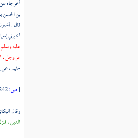
أخرجاه عن
الأولى
بن الحسن بن
العقبة الثانية
قال : أخبرن
تسمية من شهد العقبة
أخبرني
إسما
عليه وسلم ع
أمر الهجرة والعهد المدني
عز وجل ، لا 
فصل في معجزاته صلى الله عليه وسلم
خثيم ،
عن
إ
باب من إخباره بالكوائن بعده
[
ص:
242 ]
فوقعت كما أخبر
وقال
البكائ
باب جامع من دلائل النبوة
الدين ، فنز
باب آخر سورة نزلت