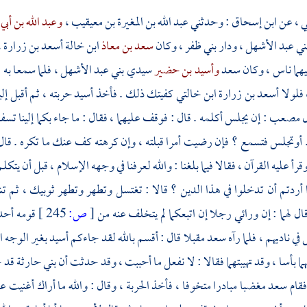
ي ،
عن
ابن إسحاق
: وحدثني
عبد الله بن المغيرة بن معيقيب ،
وعبد الله بن أبي
ني عبد الأشهل ،
ودار
بني ظفر ،
وكان
سعد بن معاذ
ابن خالة
أسعد بن زرارة 
يهما ناس ، وكان
سعد
وأسيد بن حضير
سيدي
بني عبد الأشهل ،
فلما سمعا به 
، فلولا
أسعد بن زرارة
ابن خالتي كفيتك ذلك . فأخذ
أسيد
حربته ، ثم أقبل إليه
ل
مصعب
: إن يجلس أكلمه . قال : فوقف عليهما ، فقال : ما جاء بكما إلينا تسف
 أوتجلس فتسمع ؟ فإن رضيت أمرا قبلته ، وإن كرهته كف عنك ما تكره . قال
قرأ عليه القرآن ، فقالا فيما بلغنا : والله لعرفنا في وجهه الإسلام ، قبل أن يت
أردتم أن تدخلوا في هذا الدين ؟ قالا : تغتسل وتطهر وتطهر ثوبيك ، ثم 
ال لهما : إن ورائي رجلا إن اتبعكما لم يتخلف عنه من
[
ص:
245 ]
قومه أحد 
 ناديهم ، فلما رآه
سعد
مقبلا قال : أقسم بالله لقد جاءكم
أسيد
بغير الوجه ا
هما بأسا ، وقد تهيبتهما فقالا : لا نفعل ما أحببت ، وقد حدثت أن
بني حارثة
قد خ
فقام
سعد
مغضبا مبادرا متخوفا ، فأخذ الحربة ، وقال : والله ما أراك أغنيت عنا