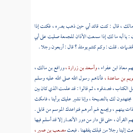
مالك ،
قال : كنت قائد أبي حين ذهب بصره ، فكنت إذا
 : يا أبه ما لك إذا سمعت الأذان للجمعة صليت على
أبي
لخضمات . قلت : وكم كنتم يومئذ ؟ قال : أربعون رجلا .
هم
معاذ ابن عفراء ،
وأسعد بن زرارة ،
ورافع بن مالك ،
يم بن ساعدة ،
فأتاهم رسول الله صلى الله عليه وسلم
أهل الكتاب ، فصدقوه ، ثم قالوا : قد علمت الذي كان بين
 مجتهدون لك بالنصيحة ، وإنا نشير عليك برأينا ، فامكث
 ذات بينهم ، ويجمع لهم أمرهم فنواعدك الموسم من قابل .
م القرآن ، حتى قل دار من دور
الأنصار
إلا قد أسلم فيها
عث إلينا رجلا من قبلك يفقهنا . فبعث
مصعب بن عمير ،