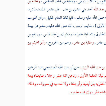
فع بن مالك الزرقي ،
وقطبة بن عامر السلمي ،
وعقبة بن
 عبد الله
أحد
بني عدي بن غنم
. فلما قدموا
المدينة
ذكروا
ى الله عليه وسلم ، فلما كان العام المقبل ، وافى الموسم
لأولى ) ، فبايعوا رسول الله صلى الله عليه وسلم على بيعة
 الحارق
وهما
ابنا عفراء ،
وذكوان بن عبد قيس ،
ورافع بن
ن عامر ،
وعقبة بن عامر ،
وهم من
الخزرج ،
وأبو الهيثم بن
بن عبد الله اليزني ،
عن
أبي عبد الله الصنابحي عبد الرحمن
ليلة العقبة الأولى ، ونحن اثنا عشر رجلا ، فبايعناه بيعة
تان نفتريه بين أيدينا وأرجلنا ، ولا نعصيه في معروف ، وذلك
ن شاء غفر ، وإن شاء عذب .