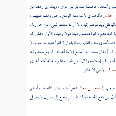
ب
وأسعد ،
فجلسا عند
بئر بني مرق ،
وبعثا إلى رهط من
بن حضير
فأتاهم في لأمته معه الرمح ، حتى وقف عليهم ،
 بالباطل ويدعوهم إليه ، لا أراك بعدها تسيء من جوارنا .
نية فجاءهم ، فتواعدهم وعيدا دون وعيده الأول ، فقال له
ه بأهدى منه ، فقال : ماذا يقول ؟ فقرأ عليه
مصعب
: (
سعد
: ما أسمع إلا ما أعرفه . فرجع
سعد
وقد
 وأظهر لهم إسلامه وقال : من شك منكم فيه فليأت بأهدى
عاذ ،
إلا من لا يذكر .
صعب
إلى
سعد بن معاذ
يدعو آمنا ويهدي الله به . وأسلم
ول من جمع الجمعة
بالمدينة ،
ثم رجع إلى رسول الله صلى