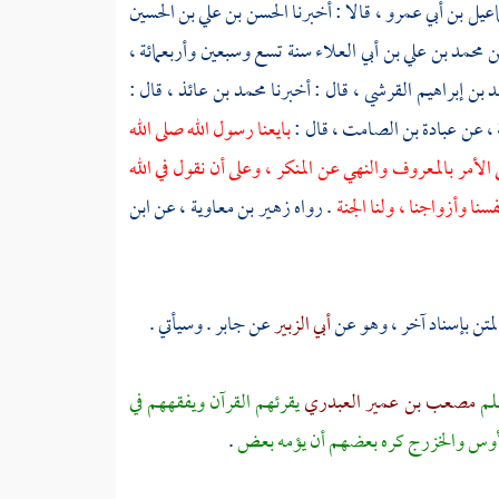
عيل بن أبي عمرو ،
قالا : أخبرنا
الحسن بن علي بن الحسين
ن محمد بن علي بن أبي العلاء
سنة تسع وسبعين وأربعمائة ،
د بن إبراهيم القرشي ،
قال : أخبرنا
محمد بن عائذ ،
قال :
 ،
عن
عبادة بن الصامت ،
قال :
بايعنا رسول الله صلى الله
لأمر بالمعروف والنهي عن المنكر ، وعلى أن نقول في الله
فسنا وأزواجنا ، ولنا الجنة
. رواه
زهير بن معاوية ،
عن
ابن
لمتن بإسناد آخر ، وهو عن
أبي الزبير
عن
جابر
. وسيأتي .
سلم
مصعب بن عمير العبدري
يقرئهم القرآن ويفقههم في
أوس
والخزرج
كره بعضهم أن يؤمه بعض
.