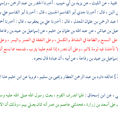
قتيبة ،
عن
الليث ،
عن
يزيد بن أبي حبيب
. أخبرنا
الخضر بن عبد الرحمن ،
وإسما
 البن ،
قال : أخبرنا جدي
أبو القاسم الحسين ،
قال : أخبرنا
أبو القاسم علي ب
ا
عبد الرحمن بن عثمان المعدل ،
قال : أخبرنا
علي بن يعقوب ،
قال : أخبرنا
أحم
عيل بن عياش ،
عن
عبد الله بن عثمان بن خثيم ،
عن
إسماعيل بن عبيد بن رفاعة
لى السمع والطاعة في النشاط والكسل ، وعلى النفقة في العسر واليسر ، وعلى ا
تأخذنا فيه لومة لائم ، وعلى أن ننصره إذا قدم علينا
يثرب ،
فنمنعه مما نمنع أن
سماعيل بن عبيد بن رفاعة ،
عن أبيه ، أن
عبادة
قال نحوه .
خالفه
داود بن عبد الرحمن العطار
ويحيى بن سليم ،
فرويا عن
ابن خثيم
هذا ا
ي ،
عن
ابن إسحاق
:
فلما انصرف القوم ، بعث رسول الله صلى الله عليه و
ل على
أسعد بن زرارة ،
فحدثني
عاصم بن عمر
أنه كان يصلي بهم ، وذلك أن
ال