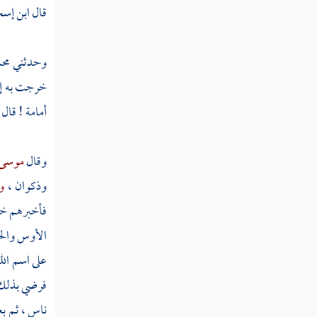
قال
ابن إس
باب في النسخ والمحو من الصدور
وحدثني
محم
سيرة الخلفاء الراشدين
خرجت به إل
أمامة
! قال 
وقال
موسى 
وذكوان ،
و
فأخبرهم خبر
الأوس
وال
على اسم الل
فرضي بذلك ر
ناس ، ثم بع