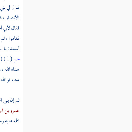
فنزل في
بني 
الأنصار ،
ف
فقال
لأبي أ
فقاموا ، ثم
أسعد
: يا 
حم
( 1 ) ) (
هداه الله ، 
منه ، فوالل
ثم إن
بني ا
عمرو بن ال
الله عليه و