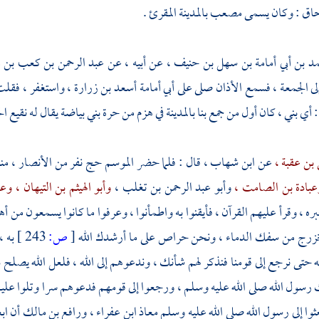
حاق
: وكان يسمى
مصعب
بالمدينة
المقرئ .
د بن أبي أمامة بن سهل بن حنيف ،
عن أبيه ، عن
عبد الرحمن بن كعب بن 
ى الجمعة ، فسمع الأذان صلى على
أبي أمامة
أسعد بن زرارة ،
واستغفر ، فقلت
: أي بني ، كان أول من جمع بنا
بالمدينة
في هزم من حرة بني بياضة يقال له نقيع ا
بن عقبة ،
عن
ابن شهاب ،
قال : فلما حضر الموسم حج نفر من
الأنصار ،
من
عبادة بن الصامت ،
وأبو عبد الرحمن بن تغلب ،
وأبو الهيثم بن التيهان ،
وعو
ه ، وقرأ عليهم القرآن ، فأيقنوا به واطمأنوا ، وعرفوا ما كانوا يسمعون من 
خزرج
من سفك الدماء ، ونحن حراص على ما أرشدك الله
[
ص:
243 ]
به ،
ه حتى نرجع إلى قومنا فنذكر لهم شأنك ، وندعوهم إلى الله ، فلعل الله يصلح
سول الله صلى الله عليه وسلم ، ورجعوا إلى قومهم فدعوهم سرا وتلوا عليه
ثوا إلى رسول الله صلى الله عليه وسلم
معاذ ابن عفراء ،
ورافع بن مالك
أن اب