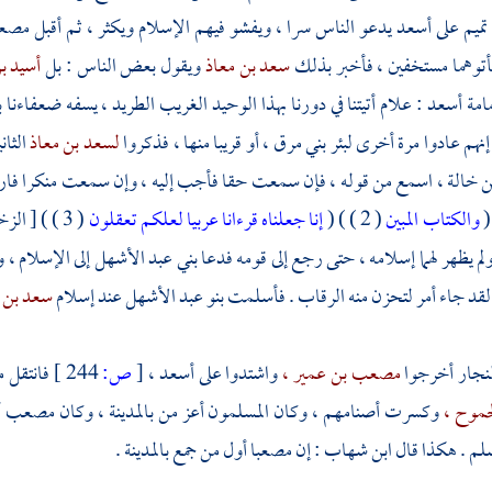
تميم
على
أسعد
يدعو الناس سرا ، ويفشو فيهم الإسلام ويكثر ، ثم أقبل
مصع
أتوهما مستخفين ، فأخبر بذلك
سعد بن معاذ
ويقول بعض الناس : بل
أسيد 
مامة أسعد :
علام أتيتنا في دورنا بهذا الوحيد الغريب الطريد ، يسفه ضعفاءنا
 إنهم عادوا مرة أخرى
لبئر بني مرق ،
أو قريبا منها ، فذكروا
لسعد بن معاذ
الثا
ابن خالة ، اسمع من قوله ، فإن سمعت حقا فأجب إليه ، وإن سمعت منكرا فاردد
والكتاب المبين
( 2 ) ) (
إنا جعلناه قرءانا عربيا لعلكم تعقلون
( 3 ) ) [ الزخرف ] فقال
ولم يظهر لهما إسلامه ، حتى رجع إلى قومه فدعا
بني عبد الأشهل
إلى الإسلام ،
ه لقد جاء أمر لتحزن منه الرقاب . فأسلمت
بنو عبد الأشهل
عند إسلام
سعد بن م
لنجار
أخرجوا
مصعب بن عمير ،
واشتدوا على
أسعد ،
[
ص:
244 ]
فانتقل
م
جموح ،
وكسرت أصنامهم ، وكان المسلمون أعز من
بالمدينة ،
وكان
مصعب
أ
سلم . هكذا قال
ابن شهاب
: إن
مصعبا
أول من جمع
بالمدينة
.