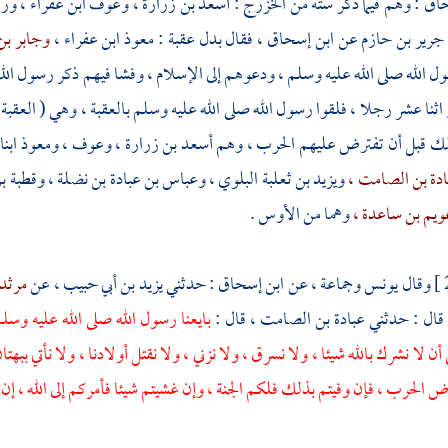
حاق
: وهم فيما ذكر ستة من
الخزرج
:
أسعد بن زرارة ،
وعوف ابن عفراء ،
ورا
جرير بن حازم
عن
ابن إسحاق ،
فقال بدل
عقبة
:
معوذ ابن عفراء ،
وجابر بن
 الله صلى الله عليه وسلم ، ودعوهم إلى الإسلام ، وفشا فيهم ذكر رسول الله صل
اثنا عشر رجلا ، فلقوا رسول الله صلى الله عليه وسلم بالعقبة ، وهي ( العقبة ا
ذلك قبل أن تفترض عليهم الحرب ، وهم
أسعد بن زرارة ،
وعوف ،
ومعوذ ابنا
دة بن الصامت ،
ويزيد بن ثعلبة البلوي ،
وعباس بن عبادة بن نضلة ،
وقطبة ب
يم بن ساعدة ،
وهما من
الأوس
.
وقال
يونس
وجماعة ، عن
ابن إسحاق
: حدثني
يزيد بن أبي حبيب ،
عن
مرثد 
قال : حدثني
عبادة بن الصامت ،
قال :
بايعنا رسول الله صلى الله عليه وسلم 
 أن لا نشرك بالله شيئا ، ولا نسرق ، ولا نزني ، ولا نقتل أولادنا ، ولا نأتي ببه
ض الحرب ، فإن وفيتم بذلك فلكم الجنة ، وإن غشيتم شيئا فأمركم إلى الله ، إ