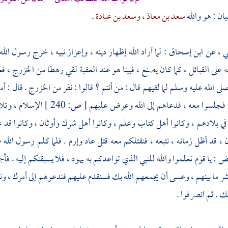
يان
: هو والله
سعد بن معاذ ،
وسعد بن عبادة
.
ي ،
عن
ابن إسحاق
: لما أراد الله إظهار دينه ، وإعزاز نبيه ، خرج رسول ال
لى القبائل ، كما كان يصنع ، فبينا هو عند العقبة لقي رهطا من
الخزرج ،
فح
ى الله عليه وسلم لما لقيهم قال : من أنتم ؟ قالوا : نفر من
الخزرج
. قال : أ
 . فجلسوا معه ، فدعاهم إلى الله وعرض عليهم
[
ص:
240 ]
الإسلام ، وتلا
في بلادهم ، وكانوا أهل كتاب وعلم ، وكانوا أهل شرك وأوثان ، وكانوا قد غزو
، قد أظل زمانه ، نتبعه ، فنقتلكم معه قتل
عاد
وإرم
. فلما كلم رسول الله ص
: يا قوم تعلموا والله للنبي الذي تواعدكم به
يهود ،
فلا يسبقنكم إليه . فأجا
شر ما بينهم ، وعسى أن يجمعهم الله بك فسنقدم عليهم فندعوهم إلى أمرك ، و
 . ثم انصرفوا .