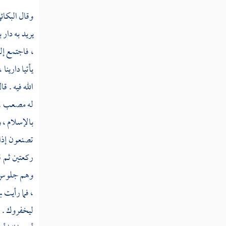
وقال
البكائ
يريد به دار
ب
،
فاجتمع إل
يأتيا دارينا 
الله فيه . قا
له
مصعب
.
بالإسلام ، و
تصنعون إذا 
ركعتين ثم ق
وهم جلوس في
، فما رأيت ب
ليخفروك . 