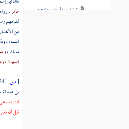
قال
ابن إس
ثم توفي عمه أبو طالب وزوجته
عامر
. رواه
خديجة
لقومهم رسول
ذكر الإسراء برسول الله صلى الله
من
الأنصار
عليه وسلم إلى المسجد الأقصى
النساء ، و
مالك ،
وعبا
ذكر معراج النبي صلى الله عليه
وسلم إلى السماء
التيهان ،
وعو
زواجه صلى الله عليه وسلم بعائشة
وسودة أمي المؤمنين
[
ص:
241 ]
بن عسيلة ،
عرض نفسه صلى الله عليه وسلم
على القبائل
النساء ، على
قبل أن تفتر
حديث يوم بعاث
ذكر مبدأ خبر الأنصار والعقبة