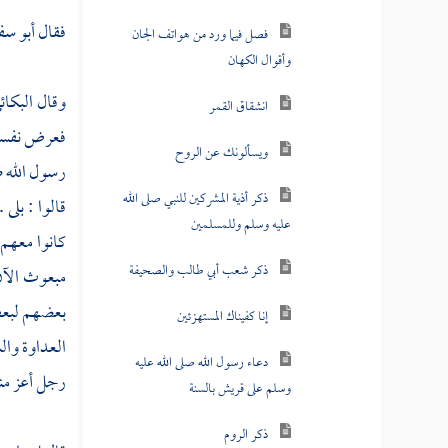
فقال
أبو سف
فصل فيما ورد من هواتف الجان
وأقوال الكهان
وقال
البكائ
انشقاق القمر
فعرض نفسه ع
ويسألونك عن الروح
رسول الله صل
ذكر أذية المشركين للنبي صلى الله
قالوا : بلى
عليه وسلم وللمسلمين
كانوا معهم 
ذكر شعب أبي طالب والصحيفة
مبعوث الآن 
بعضهم لبعض 
إنا كفيناك المستهزئين
العداوة وال
دعاء رسول الله صلى الله عليه
رجل أعز منك
وسلم على قريش بالسنة
ذكر الروم