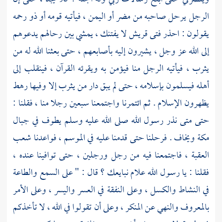
الرجل يرحل صاحبه من
مضر
أو
اليمن ،
فيأتيه قومه أو ذو رحمه
يقولون : احذر فتى
قريش
لا يفتنك ، يمشي بين رحالهم يدعوهم
إلى الله عز وجل ، يشيرون إليه بأصابعهم ، حتى بعثنا الله له من
يثرب ،
فيأتيه الرجل منا فيؤمن به ويقرئه القرآن ، فينقلب إلى
أهله فيسلمون بإسلامه ، حتى لم يبق دار من
يثرب
إلا وفيها رهط
يظهرون الإسلام . ثم ائتمرنا واجتمعنا سبعين رجلا منا ، فقلنا :
حتى متى نذر رسول الله صلى الله عليه وسلم يطوف في
جبال
مكة
ويخاف . فرحلنا حتى قدمنا عليه في الموسم ، فواعدنا
شعب
العقبة ،
فاجتمعنا فيه من رجل ورجلين ، حتى توافينا عنده ،
فقلنا : يا رسول الله علام نبايعك ؟ قال : " على السمع والطاعة
في النشاط والكسل ، وعلى النفقة في العسر واليسر ، وعلى الأمر
بالمعروف والنهي عن المنكر ، وعلى أن تقولوا في الله ، لا تأخذكم