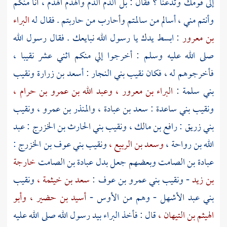
إلى قومك وتدعنا ؟ فقال : بل الدم الدم والهدم الهدم ، أنا منكم
وأنتم مني ، أسالم من سالمتم وأحارب من حاربتم . فقال له
البراء
بن معرور
: ابسط يدك يا رسول الله نبايعك . فقال رسول الله
صلى الله عليه وسلم : أخرجوا إلي منكم اثني عشر نقيبا ،
فأخرجوهم له ، فكان نقيب
بني النجار
:
أسعد بن زرارة
ونقيب
بني سلمة
:
البراء بن معرور ،
وعبد الله بن عمرو بن حرام ،
ونقيب
بني ساعدة
:
سعد بن عبادة ،
والمنذر بن عمرو ،
ونقيب
بني زريق
:
رافع بن مالك ،
ونقيب
بني الحارث بن الخزرج
:
عبد
الله بن رواحة ،
وسعد بن الربيع ،
ونقيب
بني عوف بن الخزرج
:
عبادة بن الصامت
وبعضهم جعل بدل
عبادة بن الصامت
خارجة
بن زيد
- ونقيب
بني عمرو بن عوف
:
سعد بن خيثمة ،
ونقيب
بني عبد الأشهل
- وهم من
الأوس
-
أسيد بن حضير ،
وأبو
الهيثم بن التيهان ،
قال : فأخذ
البراء
بيد رسول الله صلى الله عليه