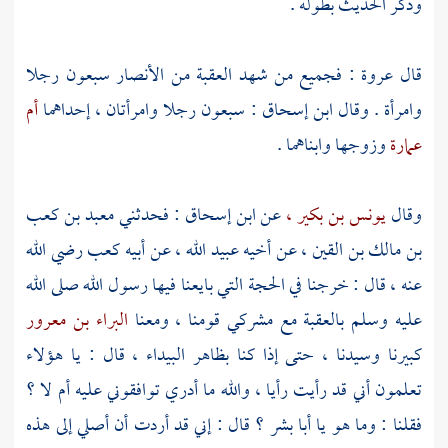
وذكر الحديث بطوله .
قال
عروة
: فجميع من شهد العقبة من
الأنصار
سبعون رجلا
وامرأة . وقال
ابن إسحاق
: سبعون رجلا وامرأتان ، إحداهما
أم
عمارة
وزوجها وابناهما .
وقال
يونس بن بكير ،
عن
ابن إسحاق
: فحدثني
معبد بن كعب
بن مالك بن القين ،
عن أخيه
عبيد الله ،
عن أبيه
كعب
رضي الله
عنه ، قال : خرجنا في الحجة التي بايعنا فيها رسول الله صلى الله
عليه وسلم بالعقبة مع مشركي قومنا ، ومعنا
البراء بن معرور
كبيرنا وسيدنا ، حتى إذا كنا بظاهر
البيداء ،
قال : يا هؤلاء
تعلمون أني قد رأيت رأيا ، والله ما أدري توافقوني عليه أم لا ؟
فقلنا : وما هو يا
أبا بشر ؟
قال : إني قد أردت أن أصلي إلى هذه