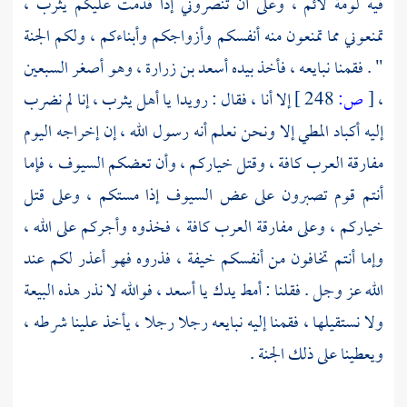
فيه لومة لائم ، وعلى أن تنصروني إذا قدمت عليكم
يثرب ،
تمنعوني مما تمنعون منه أنفسكم وأزواجكم وأبناءكم ، ولكم الجنة
" . فقمنا نبايعه ، فأخذ بيده
أسعد بن زرارة ،
وهو أصغر السبعين
،
[
ص:
248 ]
إلا أنا ، فقال : رويدا يا
أهل
يثرب ،
إنا لم نضرب
إليه أكباد المطي إلا ونحن نعلم أنه رسول الله ، إن إخراجه اليوم
مفارقة العرب كافة ، وقتل خياركم ، وأن تعضكم السيوف ، فإما
أنتم قوم تصبرون على عض السيوف إذا مستكم ، وعلى قتل
خياركم ، وعلى مفارقة العرب كافة ، فخذوه وأجركم على الله ،
وإما أنتم تخافون من أنفسكم خيفة ، فذروه فهو أعذر لكم عند
الله عز وجل . فقلنا : أمط يدك يا أسعد ، فوالله لا نذر هذه البيعة
ولا نستقيلها ، فقمنا إليه نبايعه رجلا رجلا ، يأخذ علينا شرطه ،
ويعطينا على ذلك الجنة .