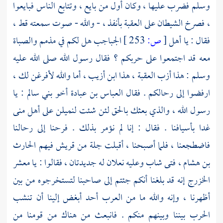
وسلم فضرب عليها ، وكان أول من بايع ، وتتابع الناس فبايعوا
، فصرخ الشيطان على العقبة بأنفذ ، - والله - صوت سمعته قط ،
فقال : يا
أهل
[
ص:
253 ]
الجباجب
هل لكم في مذمم والصباة
معه قد اجتمعوا على حربكم ؟ فقال رسول الله صلى الله عليه
وسلم : هذا أزب العقبة ، هذا ابن أزيب ، أما والله لأفرغن لك ،
ارفضوا إلى رحالكم . فقال
العباس بن عبادة
أخو
بني سالم
: يا
رسول الله ، والذي بعثك بالحق لئن شئت لنميلن على
أهل
منى
غدا بأسيافنا . فقال : إنا لم نؤمر بذلك . فرحنا إلى رحالنا
فاضطجعنا ، فلما أصبحنا ، أقبلت جلة من
قريش
فيهم
الحارث
بن هشام ،
فتى شاب وعليه نعلان له جديدتان ، فقالوا : يا معشر
الخزرج
إنه قد بلغنا أنكم جئتم إلى صاحبنا لتستخرجوه من بين
أظهرنا ، وإنه والله ما من العرب أحد أبغض إلينا أن تنشب
الحرب بيننا وبينهم منكم . فانبعث من هناك من قومنا من