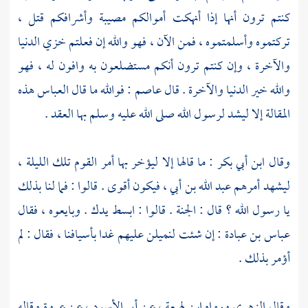
كنتم ترون أنها إذا أنهكت أموالكم مصيبة وأشرافكم قتل ،
تركتموه وأسلمتموه ، فمن الآن ، فهو والله إن فعلتم خزي الدنيا
والآخرة ، وإن كنتم ترون أنكم مستضلعون به وافون له ، فهو
والله خير الدنيا والآخرة . قال
عاصم
: فوالله ما قال
العباس
هذه
المقالة إلا ليشد لرسول الله صلى الله عليه وسلم بها العقد .
وقال
ابن أبي بكر
: ما قالها إلا ليؤخر بها أمر القوم تلك الليلة ،
ليشهد أمرهم
عبد الله بن أبي ،
فيكون أقوى . قالوا : فما لنا بذلك
يا رسول الله ؟ قال : الجنة . قالوا : ابسط يدك . وبايعوه ، فقال
عباس بن عبادة
: إن شئت لنميلن عليهم غدا بأسيافنا ، فقال : لم
أؤمر بذلك .
وقال
الزهري
ورواه
ابن لهيعة ،
عن
أبي الأسود ،
عن
عروة
وقاله