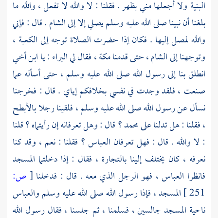
البنية ولا أجعلها مني بظهر . فقلنا : لا والله لا تفعل ، والله ما
بلغنا أن نبينا صلى الله عليه وسلم يصلي إلا إلى
الشام
. قال : فإني
والله لمصل إليها . فكان إذا حضرت الصلاة توجه إلى
الكعبة ،
وتوجهنا إلى
الشام ،
حتى قدمنا
مكة ،
فقال لي
البراء
: يا ابن أخي
انطلق بنا إلى رسول الله صلى الله عليه وسلم ، حتى أسأله عما
صنعت ، فلقد وجدت في نفسي بخلافكم إياي . قال : فخرجنا
نسأل عن رسول الله صلى الله عليه وسلم ، فلقينا رجلا بالأبطح
، فقلنا : هل تدلنا على
محمد ؟
قال : وهل تعرفانه إن رأيتماه ؟ قلنا
: لا والله . قال : فهل تعرفان
العباس ؟
فقلنا : نعم ، وقد كنا
نعرفه ، كان يختلف إلينا بالتجارة ، فقال : إذا دخلتما المسجد
فانظرا
العباس ،
فهو الرجل الذي معه . قال : فدخلنا
[
ص:
251 ]
المسجد ، فإذا رسول الله صلى الله عليه وسلم
والعباس
ناحية المسجد جالسين ، فسلمنا ، ثم جلسنا ، فقال رسول الله