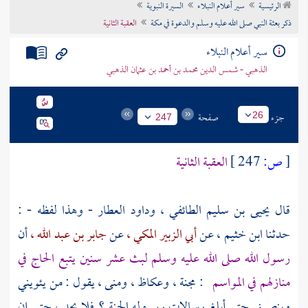
الرئيسية
سير أعلام النبلاء
السيرة النبوية
تراجم الأعلام
ذكر بعثة النبي صلى الله عليه وسلم والدعوة في مكة
العقبة الثانية
سير أعلام النبلاء
الذهبي - شمس الدين محمد بن أحمد بن عثمان الذهبي
جزء
صفحة
26
247
[
ص:
247 ]
العقبة الثانية
قال
يحيى بن سليم الطائفي ،
وداود العطار
- وهذا لفظه - :
حدثنا
ابن خثيم ،
عن
أبي الزبير المكي ،
عن
جابر بن عبد الله ،
أن
رسول الله صلى الله عليه وسلم لبث عشر سنين يتبع الحاج في
منازلهم في المواسم
:
مجنة
،
وعكاظ ،
ومنى ،
يقول : من يئويني
وينصرني حتى أبلغ رسالات ربي وله الجنة ؟ فلا يجد ، حتى إن