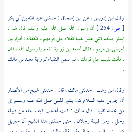
وقال
ابن إدريس ،
عن
ابن إسحاق
: حدثني
عبد الله بن أبي بكر
[
ص:
254 ]
أن رسول الله صلى الله عليه وسلم قال لهم :
ابعثوا منكم اثني عشر نقيبا كفلاء على قومهم ، ككفالة الحواريين
لعيسى بن مريم ،
فقال
أسعد بن زرارة
: نعم يا رسول الله ، قال
: فأنت نقيب على قومك ،
ثم سمى النقباء كرواية
معبد بن مالك
.
وقال
ابن وهب
: حدثني
مالك ،
قال : حدثني شيخ من
الأنصار
أن
جبريل
عليه السلام كان يشير للنبي صلى الله عليه وسلم إلى
من يجعله نقيبا . قال
مالك
: كنت أعجب كيف جاء من قبيلة
رجل ، ومن قبيلة رجلان ، حتى حدثني هذا الشيخ أن
جبريل
كان يشير إليهم يوم البيعة ، قال
مالك
: وهم تسعة نقباء من