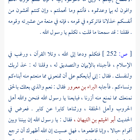
وافون له بما وعدتموه ، فأنتم وما تحملتم ، وإن كنتم تخشون من
أنفسكم خذلانا فاتركوه في قومه ، فإنه في منعة من عشيرته وقومه
. فقلنا : قد سمعنا ما قلت ، تكلم يا رسول الله .
[
ص:
252 ]
فتكلم ودعا إلى الله ، وتلا القرآن ، ورغب في
الإسلام ، فأجبناه بالإيمان والتصديق له ، وقلنا له : خذ لربك
ولنفسك . فقال : إني أبايعكم على أن تمنعوني مما منعتم منه أبناءكم
ونساءكم . فأجابه
البراء بن معرور
فقال : نعم والذي بعثك بالحق
نمنعك مما نمنع منه أزرنا ، فبايعنا يا رسول الله فنحن والله أهل
الحروب وأهل الحلقة ، ورثناها كابرا عن كابر . فعرض في
الحديث
أبو الهيثم بن التيهان ،
فقال : يا رسول الله إن بيننا وبين
أقوام حبالا ، وإنا قاطعوها ، فهل عسيت إن الله أظهرك أن ترجع