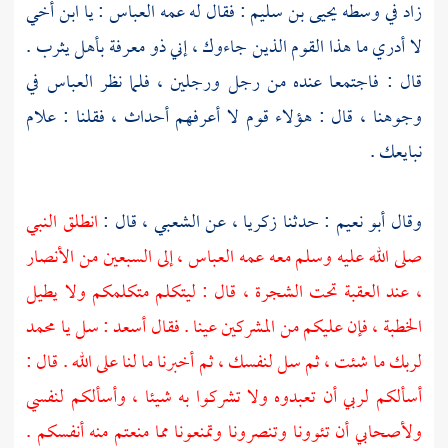
زاد في وسطه
يحيى بن سليم
: فقال له عمه
العباس
: يا ابن أخي
لا أدري ما هذا القوم الذين جاءوك ، إني ذو معرفة
بأهل
يثرب
.
قال : فاجتمعا عنده من رجل ورجلين ، فلما نظر
العباس
في
وجوهنا ، قال : هؤلاء قوم لا أعرفهم أحداث ، فقلنا : علام
نبايعك .
وقال
أبو نعيم
: حدثنا
زكريا ،
عن
الشعبي ،
قال :
انطلق النبي
صلى الله عليه وسلم معه عمه
العباس ،
إلى السبعين من
الأنصار
،
عند العقبة تحت الشجرة ، قال : ليتكلم متكلمكم ولا يطيل
الخطبة ، فإن عليكم من المشركين عينا . فقال
أسعد
: سل يا
محمد
لربك ما شئت ، ثم سل لنفسك ، ثم أخبرنا ما لنا على الله . قال :
أسألكم لربي أن تعبدوه ولا تشركوا به شيئا ، وأسألكم لنفسي
ولأصحابي أن تئوونا وتنصرونا وتمنعونا مما منعتم منه أنفسكم .