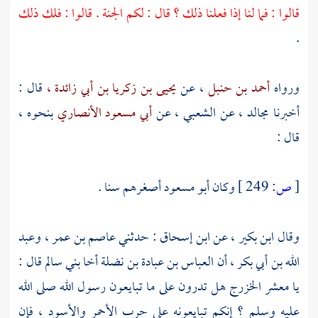
قالوا : فما لنا إذا فعلنا ذلك ؟ قال : لكم الجنة . قالوا : فلك ذلك
.
ورواه
أحمد بن حنبل
، عن
يحيى بن زكريا بن أبي زائدة ،
قال :
أخبرنا
مجالد ،
عن
الشعبي ،
عن
أبي مسعود الأنصاري
بنحوه ،
قال :
[
ص:
249 ]
وكان
أبو مسعود
أصغرهم سنا .
وقال
ابن بكير ،
عن
ابن إسحاق
: حدثني
عاصم بن عمر ،
وعبد
الله بن أبي بكر ،
أن
العباس بن عبادة بن نضلة
أخا
بني سالم
قال :
يا معشر
الخزرج
هل تدرون على ما تبايعون رسول الله صلى الله
عليه وسلم ؟ إنكم تبايعونه على حرب الأحمر والأسود ، فإن