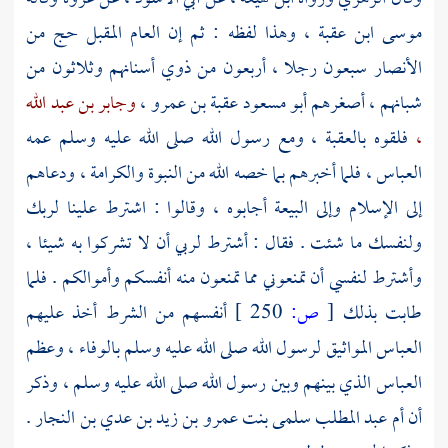
موسى ابن عقبة ،
وهذا لفظه : ثم إن العام المقبل حج من
الأنصار
سبعون رجلا ، أربعون من ذوي أسنانهم وثلاثون من
شبانهم ، أصغرهم
أبو مسعود عقبة بن عمرو ،
وجابر بن عبد الله
،
فلقوه بالعقبة ، ومع رسول الله صلى الله عليه وسلم عمه
العباس ،
فلما أخبرهم بما خصه الله من النبوة والكرامة ، ودعاهم
إلى الإسلام وإلى البيعة أجابوه ، وقالوا : اشترط علينا لربك
ولنفسك ما شئت . فقال : أشترط لربي أن لا تشركوا به شيئا ،
وأشترط لنفسي أن تمنعوني مما تمنعون منه أنفسكم وأموالكم . فلما
طابت بذلك
[
ص:
250 ]
أنفسهم من الشرط أخذ عليهم
العباس
المواثيق لرسول الله صلى الله عليه وسلم بالوفاء ، وعظم
العباس
الذي بينهم وبين رسول الله صلى الله عليه وسلم ، وذكر
أن
أم عبد المطلب سلمى بنت عمرو بن زيد بن عدي بن النجار
.