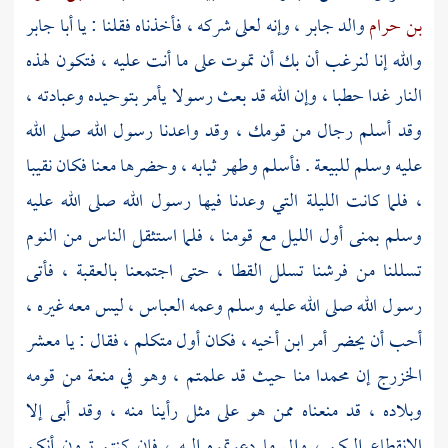
بن حرام
والد
جابر ،
وإنه لعلى شركه ، فأخذناه فقلنا : يا
أبا جابر
والله إنا لنرغب أن بك أن تموت على ما أنت عليه ، فتكون لهذه
النار غدا حطبا ، وإن الله قد بعث رسولا يأمر بتوحيده وعبادته ،
وقد أسلم رجال من قومك ، وقد واعدنا رسول الله صلى الله
عليه وسلم للبيعة . فأسلم وطهر ثيابه ، وحضرها معنا فكان نقيبا
، فلما كانت الليلة التي وعدنا فيها رسول الله صلى الله عليه
وسلم
بمنى
أول الليل مع قومنا ، فلما استثقل الناس من النوم
تسللنا من فرشنا تسلل القطا ، حتى اجتمعنا بالعقبة ، فأتى
رسول الله صلى الله عليه وسلم وعمه
العباس ،
ليس معه غيره ،
أحب أن يحضر أمر ابن أخيه ، فكان أول متكلم ، فقال : يا معشر
الخزرج
إن
محمدا
منا حيث قد علمتم ، وهو في منعة من قومه
وبلاده ، قد منعناه ممن هو على مثل رأينا منه ، وقد أبى إلا
الانقطاع إليكم ، وإلى ما دعوتموه إليه ، فإن كنتم ترون أنكم