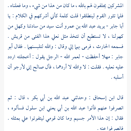
المشركين يحلفون لهم بالله ، ما كان من هذا من شيء ، وما فعلناه .
فلما تثور القوم لينطلقوا قلت كلمة كأني أشركهم في الكلام : يا
أبا جابر
- يريد
عبد الله بن عمرو
أنت سيد من سادتنا وكهل من
كهولنا ، لا تستطيع أن تتخذ مثل نعلي هذا الفتى من
قريش
.
فسمعه
الحارث ،
فرمى بهما إلي وقال : والله لتلبسنهما . فقال
أبو
جابر
: مهلا أحفظت - لعمر الله - الرجل يقول : أخجلته اردد
عليه نعليه . فقلت : لا والله لا أردهما ، فأل صالح إني لأرجو أن
أسلبه .
قال
ابن إسحاق
: وحدثني
عبد الله بن أبي بكر ،
قال : ثم
انصرفوا عنهم فأتوا
عبد الله بن أبي يعني ابن سلول
فسألوه ،
فقال : إن هذا الأمر جسيم وما كان قومي ليتفوتوا علي بمثله .
فانصرفوا عنه .