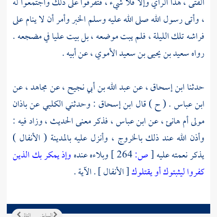
الفتى ، هذا الرأي وإلا فلا شيء ، فتفرقوا على ذلك واجتمعوا له
، وأتى رسول الله صلى الله عليه وسلم الخبر وأمر أن لا ينام على
فراشه تلك الليلة ، فلم يبت موضعه ، بل بيت
عليا
في مضجعه .
رواه
سعيد بن يحيى بن سعيد الأموي ،
عن أبيه .
حدثنا
ابن إسحاق
، عن
عبد الله بن أبي نجيح ،
عن
مجاهد ،
عن
ابن عباس
. ( ح ) قال
ابن إسحاق
: وحدثني
الكلبي
عن
باذان
مولى أم هانئ ،
عن
ابن عباس ،
فذكر معنى الحديث ، وزاد فيه :
وأذن الله عند ذلك بالخروج ، وأنزل عليه
بالمدينة
( الأنفال )
يذكر نعمته عليه
[
ص:
264 ]
وبلاءه عنده
وإذ يمكر بك الذين
كفروا ليثبتوك أو يقتلوك
[ الأنفال ] . الآية .
السابق
التالي