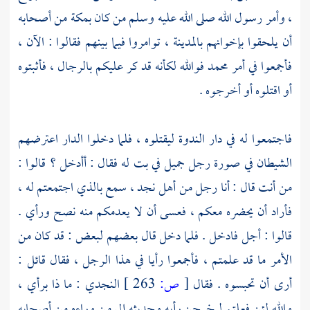
، وأمر رسول الله صلى الله عليه وسلم من كان
بمكة
من أصحابه
أن يلحقوا بإخوانهم
بالمدينة ،
توامروا فيما بينهم فقالوا : الآن ،
فأجمعوا في أمر
محمد
فوالله لكأنه قد كر عليكم بالرجال ، فأثبتوه
أو اقتلوه أو أخرجوه .
فاجتمعوا له في
دار الندوة
ليقتلوه ، فلما دخلوا الدار اعترضهم
الشيطان في صورة رجل جميل في بت له فقال : أأدخل ؟ قالوا :
من أنت قال : أنا رجل من
أهل
نجد ،
سمع بالذي اجتمعتم له ،
فأراد أن يحضره معكم ، فعسى أن لا يعدمكم منه نصح ورأي .
قالوا : أجل فادخل . فلما دخل قال بعضهم لبعض : قد كان من
الأمر ما قد علمتم ، فأجمعوا رأيا في هذا الرجل ، فقال قائل :
أرى أن تحبسوه . فقال
[
ص:
263 ]
النجدي : ما ذا برأي ،
والله لئن فعلتم ليخرجن رأيه وحديثه إلى من وراءه من أصحابه