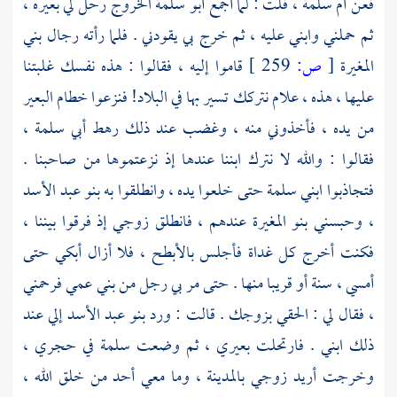
فعن
أم سلمة ،
قلت : لما أجمع
أبو سلمة
الخروج رحل لي بعيره ،
ثم حملني وابني عليه ، ثم خرج بي يقودني . فلما رأته رجال
بني
المغيرة
[
ص:
259 ]
قاموا إليه ، فقالوا : هذه نفسك غلبتنا
عليها ، هذه ، علام نتركك تسير بها في البلاد! فنزعوا خطام البعير
من يده ، فأخذوني منه ، وغضب عند ذلك رهط
أبي سلمة ،
فقالوا : والله لا نترك ابننا عندها إذ نزعتموها من صاحبنا .
فتجاذبوا ابني
سلمة
حتى خلعوا يده ، وانطلقوا به
بنو عبد الأسد
،
وحبسني
بنو المغيرة
عندهم ، فانطلق زوجي إذ فرقوا بيننا ،
فكنت أخرج كل غداة فأجلس
بالأبطح ،
فلا أزال أبكي حتى
أمسي ، سنة أو قريبا منها . حتى مر بي رجل من بني عمي فرحمني
، فقال لي : الحقي بزوجك . قالت : ورد
بنو عبد الأسد
إلي عند
ذلك ابني . فارتحلت بعيري ، ثم وضعت
سلمة
في حجري ،
وخرجت أريد زوجي
بالمدينة ،
وما معي أحد من خلق الله ،