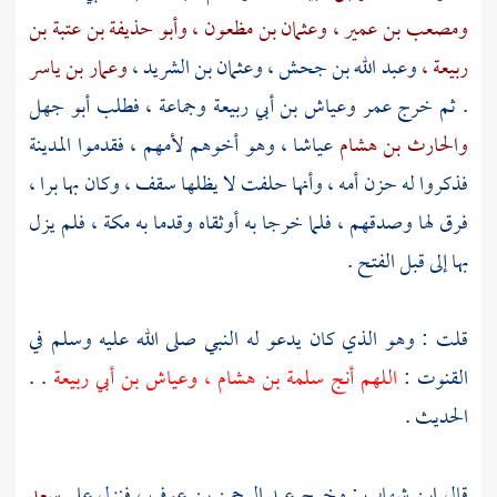
ومصعب بن عمير ،
وعثمان بن مظعون ،
وأبو حذيفة بن عتبة بن
ربيعة ،
وعبد الله بن جحش ،
وعثمان بن الشريد ،
وعمار بن ياسر
. ثم خرج
عمر
وعياش بن أبي ربيعة
وجماعة ، فطلب
أبو جهل
والحارث بن هشام
عياشا ،
وهو أخوهم لأمهم ، فقدموا
المدينة
فذكروا له حزن أمه ، وأنها حلفت لا يظلها سقف ، وكان بها برا ،
فرق لها وصدقهم ، فلما خرجا به أوثقاه وقدما به
مكة ،
فلم يزل
بها إلى قبل الفتح .
قلت : وهو الذي كان يدعو له النبي صلى الله عليه وسلم في
القنوت :
اللهم أنج
سلمة بن هشام ،
وعياش بن أبي ربيعة
. .
الحديث .
قال
ابن شهاب
: وخرج
عبد الرحمن بن عوف ،
فنزل على
سعد