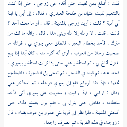
قلت : أتبلغ بمن لقيت حتى أقدم على زوجي ، حتى إذا كنت
بالتنعيم
لقيت
عثمان بن طلحة العبدري ،
فقال : إلى أين يا
ابنة
أبي أمية ؟
قلت : أريد زوجي
بالمدينة
. قال : أو ما معك أحد ؟
قالت : قلت : لا والله إلا الله وبني هذا . قال : والله ما لك من
مترك . فأخذ بخطام البعير ، فانطلق معي يهوي بي ، فوالله ما
صحبت رجلا من العرب ، أرى أنه أكرم منه ، كان أبدا إذا بلغ
المنزل أناخ بي ، ثم استأخر عني حتى إذا نزلت استأخر ببعيري ،
فحط عنه ، ثم قيده في الشجر ، ثم تنحى إلى الشجرة ، فاضطجع
تحتها ، فإذا دنا الرواح قام إلى بعيري فرحله ، ثم استأخر عني
وقال : اركبي ، فإذا ركبت واستويت على بعيري أتى فأخذ
بخطامه ، فقادني حتى ينزل بي ، فلم يزل يصنع ذلك حتى
أقدمني
المدينة ،
فلما نظر إلى قرية
بني عمرو بن عوف
بقباء ،
قال
: زوجك في هذه القرية ، ثم انصرف راجعا .