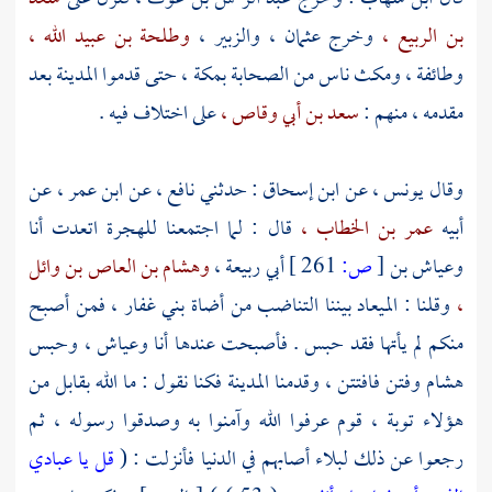
بن الربيع ،
وخرج
عثمان ،
والزبير ،
وطلحة بن عبيد الله ،
وطائفة ، ومكث ناس من الصحابة
بمكة ،
حتى قدموا
المدينة
بعد
مقدمه ، منهم :
سعد بن أبي وقاص ،
على اختلاف فيه .
وقال
يونس ،
عن
ابن إسحاق
: حدثني
نافع ،
عن
ابن عمر ،
عن
أبيه
عمر بن الخطاب ،
قال : لما اجتمعنا للهجرة اتعدت أنا
وعياش بن
[
ص:
261 ]
أبي ربيعة ،
وهشام بن العاص بن وائل
،
وقلنا : الميعاد بيننا التناضب من أضاة
بني غفار ،
فمن أصبح
منكم لم يأتها فقد حبس . فأصبحت عندها أنا
وعياش ،
وحبس
هشام
وفتن فافتتن ، وقدمنا
المدينة
فكنا نقول : ما الله بقابل من
هؤلاء توبة ، قوم عرفوا الله وآمنوا به وصدقوا رسوله ، ثم
رجعوا عن ذلك لبلاء أصابهم في الدنيا فأنزلت : (
قل يا عبادي