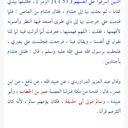
الذين أسرفوا على أنفسهم
( 53 ) ) [ الزمر ] ، فكتبتها بيدي
كتابا ، ثم بعثت بها إلى
هشام ،
فقال
هشام بن العاص
: فلما
قدمت علي خرجت بها إلى
ذي طوى
أصعد فيها النظر وأصوبه
لأفهمها ، فقلت : اللهم فهمنيها ، فعرفت أنما أنزلت فينا لما كنا
نقول في أنفسنا ، ويقال فينا ، فرجعت فجلست على بعيري ،
فلحقت برسول الله صلى الله عليه وسلم ، قال : فقتل
هشام
بأجنادين
.
وقال
عبد العزيز الدراوردي ،
عن
عبيد الله ،
عن
نافع ،
عن
ابن
عمر ،
قال : قدمنا من
مكة
فنزلنا العصبة
عمر بن الخطاب ،
وأبو
عبيدة ،
وسالم مولى أبي حذيفة ،
فكان يؤمهم
سالم ،
لأنه كان
أكثرهم قرآنا .