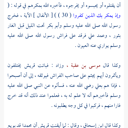
أن يقتلوه أو يحبسوه أو يخرجوه ، فأخبره الله بمكرهم في قوله : (
وإذ يمكر بك الذين كفروا
( 30 ) ) [ الأنفال ] الآية ، فخرج
رسول الله صلى الله عليه وسلم
وأبو بكر
تحت الليل قبل الغار
بثور ،
وعمد
علي
فرقد على فراش رسول الله صلى الله عليه
وسلم يواري عنه العيون .
وكذا قال
موسى بن عقبة ،
وزاد : فباتت
قريش
يختلفون
ويأتمرون أيهم يجثم على صاحب الفراش فيوثقه ، إلى أن أصبحوا
، فإذا هم
بعلي
رضي الله عنه ، فسألوه عن النبي صلى الله عليه
وسلم فأخبرهم أنه لا علم له به ، فعلموا عند ذلك أنه قد خرج
فارا منهم ، فركبوا في كل وجه يطلبونه .
وكذا قال
ابن إسحاق
، وقال : لما أيقنت
قريش
أن
محمدا
قد بويع