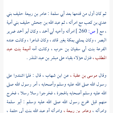
ثم كان أول من قدمها بعد
أبي سلمة
:
عامر بن ربيعة
حليف
بني
عدي بن كعب
مع امرأته ، ثم
عبد الله بن جحش
حليف بني أمية
،
مع
[
ص:
260 ]
امرأته وأخيه
أبي أحمد ،
وكان
أبو أحمد
ضرير
البصر ، وكان يمشي
بمكة
بغير قائد ، وكان شاعرا ، وكانت عنده
الفرعة بنت أبي سفيان بن حرب ،
وكانت أمه
أميمة بنت عبد
المطلب ،
فنزل هؤلاء
بقباء
على
مبشر بن عبد المنذر
.
وقال
موسى بن عقبة ،
عن
ابن شهاب ،
قال : فلما اشتدوا على
رسول الله صلى الله عليه وسلم وأصحابه ، أمر رسول الله صلى
الله عليه وسلم أصحابه بالهجرة ، فخرجوا رسلا رسلا ، فخرج
منهم قبل مخرج رسول الله صلى الله عليه وسلم :
أبو سلمة
وامرأته ،
وعامر بن ربيعة ،
وامرأته
أم عبد الله بنت أبي حثمة ،