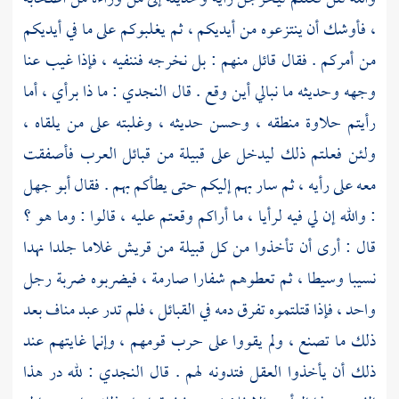
، فأوشك أن ينتزعوه من أيديكم ، ثم يغلبوكم على ما في أيديكم
من أمركم . فقال قائل منهم : بل نخرجه فننفيه ، فإذا غيب عنا
وجهه وحديثه ما نبالي أين وقع . قال النجدي : ما ذا برأي ، أما
رأيتم حلاوة منطقه ، وحسن حديثه ، وغلبته على من يلقاه ،
ولئن فعلتم ذلك ليدخل على قبيلة من قبائل العرب فأصفقت
معه على رأيه ، ثم سار بهم إليكم حتى يطأكم بهم . فقال
أبو جهل
: والله إن لي فيه لرأيا ، ما أراكم وقعتم عليه ، قالوا : وما هو ؟
قال : أرى أن تأخذوا من كل قبيلة من
قريش
غلاما جلدا نهدا
نسيبا وسيطا ، ثم تعطوهم شفارا صارمة ، فيضربوه ضربة رجل
واحد ، فإذا قتلتموه تفرق دمه في القبائل ، فلم تدر
عبد مناف
بعد
ذلك ما تصنع ، ولم يقووا على حرب قومهم ، وإنما غايتهم عند
ذلك أن يأخذوا العقل فتدونه لهم . قال النجدي : لله در هذا