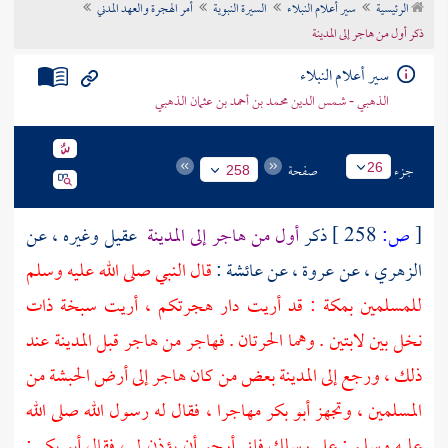
الرئيسية
سير أعلام النبلاء
السيرة النبوية
أمر الهجرة والعهد المدني
تراجم الأعلام
ذكر أول من هاجر إلى المدينة
سير أعلام النبلاء
الذهبي - شمس الدين محمد بن أحمد بن عثمان الذهبي
جزء
صفحة
26
258
[
ص:
258 ]
ذكر
أول من هاجر إلى
المدينة
عقيل
وغيره ، عن
الزهري ،
عن
عروة ،
عن
عائشة
:
قال النبي صلى الله عليه وسلم
للمسلمين
بمكة
: قد أريت دار هجرتكم ، أريت سبخة ذات
نخل بين لابتين . وهما الحرتان . فهاجر من هاجر قبل
المدينة
عند
ذلك ، ورجع إلى
المدينة
بعض من كان هاجر إلى أرض
الحبشة
من
المسلمين ، وتجهز
أبو بكر
مهاجرا ، فقال له رسول الله صلى الله
عليه وسلم : على رسلك فإني أرجو أن يؤذن لي ، فقال
أبو بكر
: