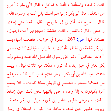
قالت : فجاء واستأذن ، فأذن له فدخل ، فقال
لأبي بكر
: أخرج
من عندك . قال
أبو بكر
: إنما هم أهلك بأبي أنت يا رسول الله .
فقال : اخرج فقد أذن لي في الخروج . قال : فخذ مني إحدى
راحلتي . قال : بالثمن . قالت
عائشة
: فجهزتهما أحث الجهاز ،
فصنعنا لهما
[
ص:
267 ]
سفرة في جراب ، فقطعت
أسماء بنت
أبي بكر
قطعة من نطاقها فأوكت به الجراب ، فبذلك كانت تسمى
" ذات النطاقين " ، ثم لحق رسول الله صلى الله عليه وسلم
وأبو
بكر
بغار في جبل يقال له
ثور ،
فمكثا فيه ثلاث ليال ، يبيت
عندهما
عبد الله بن أبي بكر ،
وهو غلام شاب لقن ثقف ، فيدلج
من عندهما بسحر ، فيصبح في
قريش
بمكة
كبائت ، فلا يسمع
أمرا يكيدون به إلا وعاه ، حتى يأتيهما بخبر ذلك حين يختلط
الظلام ، ويرعى عليهما
عامر بن فهيرة مولى أبي بكر
منحة ،
ويريح عليهما حين تذهب ساعة من الليل ، فيبيتان في رسل