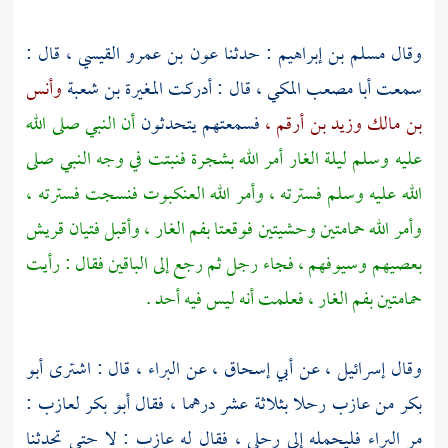
وقال
مسلم بن إبراهيم
: حدثنا
عون بن عمرو القيسي ،
قال :
سمعت
أبا مصعب المكي ،
قال : أدركت
المغيرة بن شعبة
وأنس
بن مالك
وزيد بن أرقم ،
فسمعتهم يتحدثون
أن النبي صلى الله
عليه وسلم ليلة الغار أمر الله بشجرة فنبتت في وجه النبي صلى
الله عليه وسلم فسترته ، وأمر الله العنكبوت فنسجت فسترته ،
وأمر الله حمامتين وحشيتين فوقعتا بفم الغار ، وأقبل فتيان
قريش
بعصيهم وسيوفهم ، فجاء رجل ثم رجع إلى الباقين فقال : رأيت
حمامتين بفم الغار ، فعلمت أنه ليس فيه أحد .
وقال
إسرائيل ،
عن
أبي إسحاق ،
عن
البراء ،
قال : اشترى
أبو
بكر
من
عازب
رحلا بثلاثة عشر درهما ، فقال
أبو بكر
لعازب
:
مر
البراء
فليحمله إلى رحلي ، فقال له
عازب
: لا حتى تحدثنا