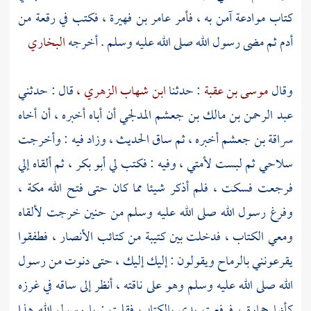
كتاب موادعة آمن به ، فأمر
عامر بن فهيرة ،
فكتب في رقعة من
أدم ثم مضى رسول الله صلى الله عليه وسلم . أخرجه
البخاري
وقال
موسى بن عقبة
: حدثنا
ابن شهاب الزهري ،
قال : حدثني
عبد الرحمن بن مالك بن جعشم المدلجي
أن أباه أخبره ، أن أخاه
سراقة بن جعشم
أخبره ، ثم ساق الحديث ، وزاد فيه : وأخرجت
سلاحي ثم لبست لأمتي ، وفيه : فكتب لي
أبو بكر ،
ثم ألقاه إلي
فرجعت فسكت ، فلم أذكر شيئا مما كان حتى فتح الله
مكة ،
وفرغ رسول الله صلى الله عليه وسلم من حنين خرجت لألقاه
ومعي الكتاب ، فدخلت بين كتيبة من كتائب
الأنصار ،
فطفقوا
يقرعونني بالرماح ويقولون : إليك إليك ، حتى دنوت من رسول
الله صلى الله عليه وسلم وهو على ناقته ، أنظر إلى ساقه في غرزه
كأنها جمارة ، فرفعت يدي بالكتاب فقلت : يا رسول الله هذا