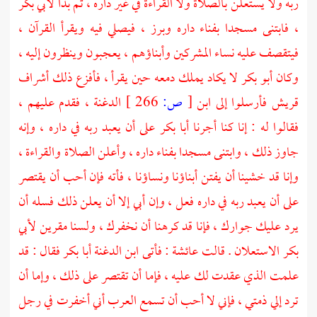
ربه ولا يستعلن بالصلاة ولا القراءة في غير داره ، ثم بدا
لأبي بكر
،
فابتنى مسجدا بفناء داره وبرز ، فيصلي فيه ويقرأ القرآن ،
فيتقصف عليه نساء المشركين وأبناؤهم ، يعجبون وينظرون إليه ،
وكان
أبو بكر
لا يكاد يملك دمعه حين يقرأ ، فأفزع ذلك أشراف
قريش
فأرسلوا إلى
ابن
[
ص:
266 ]
الدغنة ،
فقدم عليهم ،
فقالوا له : إنا كنا أجرنا
أبا بكر
على أن يعبد ربه في داره ، وإنه
جاوز ذلك ، وابتنى مسجدا بفناء داره ، وأعلن الصلاة والقراءة ،
وإنا قد خشينا أن يفتن أبناؤنا ونساؤنا ، فأته فإن أحب أن يقتصر
على أن يعبد ربه في داره فعل ، وإن أبي إلا أن يعلن ذلك فسله أن
يرد عليك جوارك ، فإنا قد كرهنا أن نخفرك ، ولسنا مقرين
لأبي
بكر
الاستعلان . قالت
عائشة
: فأتى
ابن الدغنة
أبا بكر
فقال : قد
علمت الذي عقدت لك عليه ، فإما أن تقتصر على ذلك ، وإما أن
ترد إلي ذمتي ، فإني لا أحب أن تسمع العرب أني أخفرت في رجل