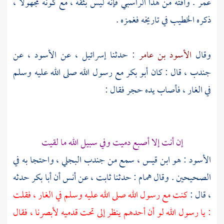
عمر
. وآفته من هذا
الراسبي
فإنه ليس بثقة ، مع كونه مجهولا ،
ذكره الخطيب في تاريخه فغمزه .
وقال
الأسود بن عامر
: حدثنا
إسرائيل ،
عن
الأسود ،
عن
جندب ،
قال : كان
أبو بكر
مع رسول الله صلى الله عليه وسلم
في الغار ، فأصاب يده حجر فقال :
إن أنت إلا أصبع دميت وفي سبيل الله ما لقيت
الأسود : هو ابن قيس ،
سمع من
جندب البجلي ،
واحتجا به في
الصحيحين . وقال
همام
: حدثنا
ثابت ،
عن
أنس
أن
أبا بكر
حدثه
، قال :
كنت مع رسول الله صلى الله عليه وسلم في الغار ، فقلت
: يا رسول الله لو أن أحدهم ينظر إلى تحت قدميه لأبصرنا ، فقال