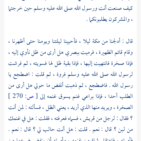
كيف صنعت أنت ورسول الله صلى الله عليه وسلم حين خرجتما
، والمشركون يطلبونكما .
قال : أدلجنا من
مكة
ليلا ، فأحيينا ليلتنا ويومنا حتى أظهرنا ،
وقام قائم الظهيرة ، فرميت ببصري هل أرى من ظل نأوي إليه ،
فإذا صخرة فانتهيت إليها ، فإذا بقية ظل لها فسويته ، ثم فرشت
لرسول الله صلى الله عليه وسلم فروة ، ثم قلت : اضطجع يا
رسول الله . فاضطجع ، ثم ذهبت أنفض ما حولي هل أرى من
الطلب أحدا ، فإذا براعي غنم يسوق غنمه إلى
[
ص:
270 ]
الصخرة ، ويريد منها الذي أريد ، يعني الظل ، فسألته : لمن أنت
؟ فقال : لرجل من
قريش ،
فسماه فعرفته ، فقلت : هل في غنمك
من لبن ؟ قال : نعم . قلت : هل أنت حالب لي ؟ قال : نعم .
فأمرته ، فاعتقل شاة من غنمه ، وأمرته أن ينفض ضرعها من