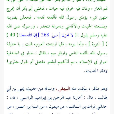
فم الغار ، وكان فيه خرق فيه حيات ، فخشي
أبو بكر
أن يخرج
منهن شيء يؤذي رسول الله فألقمه قدمه ، فجعلن يضربنه
ويلسعنه الحيات والأفاعي ودموعه تنحدر ، ورسوله صلى الله
عليه وسلم يقول : (
لا تحزن
[
ص:
268 ]
إن الله معنا
( 40 )
) [ التوبة ] ، وأما يومه ، فلما ارتدت العرب قلت : يا خليفة
رسول الله تألف الناس وارفق بهم ، فقال : جبار في الجاهلية
خوار في الإسلام ، بم أتألفهم أبشعر مفتعل أم بقول مفترى!
وذكر الحديث .
وهو منكر ، سكت عنه
البيهقي ،
وساقه من حديث
يحيى بن أبي
طالب
، قال : أخبرنا
عبد الرحمن بن إبراهيم الراسبي ،
قال :
حدثني
فرات بن السائب ،
عن
ميمون ،
عن
ضبة بن محصن ،
عن