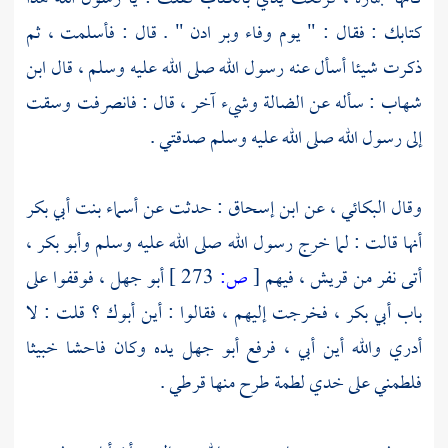
كتابك : فقال : " يوم وفاء وبر ادن " . قال : فأسلمت ، ثم
ذكرت شيئا أسأل عنه رسول الله صلى الله عليه وسلم ، قال
ابن
شهاب
: سأله عن الضالة وشيء آخر ، قال : فانصرفت وسقت
إلى رسول الله صلى الله عليه وسلم صدقتي .
وقال
البكائي ،
عن
ابن إسحاق
: حدثت عن
أسماء بنت أبي بكر
أنها قالت : لما خرج رسول الله صلى الله عليه وسلم
وأبو بكر ،
أتى نفر من
قريش ،
فيهم
[
ص:
273 ]
أبو جهل ،
فوقفوا على
باب
أبي بكر ،
فخرجت إليهم ، فقالوا : أين أبوك ؟ قلت : لا
أدري والله أين أبي ، فرفع
أبو جهل
يده وكان فاحشا خبيثا
فلطمني على خدي لطمة طرح منها قرطي .