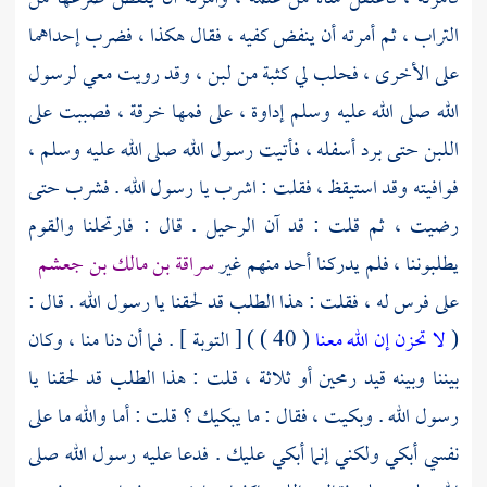
التراب ، ثم أمرته أن ينفض كفيه ، فقال هكذا ، فضرب إحداهما
على الأخرى ، فحلب لي كثبة من لبن ، وقد رويت معي لرسول
الله صلى الله عليه وسلم إداوة ، على فمها خرقة ، فصببت على
اللبن حتى برد أسفله ، فأتيت رسول الله صلى الله عليه وسلم ،
فوافيته وقد استيقظ ، فقلت : اشرب يا رسول الله . فشرب حتى
رضيت ، ثم قلت : قد آن الرحيل . قال : فارتحلنا والقوم
يطلبوننا ، فلم يدركنا أحد منهم غير
سراقة بن مالك بن جعشم
على فرس له ، فقلت : هذا الطلب قد لحقنا يا رسول الله . قال :
(
لا تحزن إن الله معنا
( 40 ) ) [ التوبة ] . فما أن دنا منا ، وكان
بيننا وبينه قيد رمحين أو ثلاثة ، قلت : هذا الطلب قد لحقنا يا
رسول الله . وبكيت ، فقال : ما يبكيك ؟ قلت : أما والله ما على
نفسي أبكي ولكني إنما أبكي عليك . فدعا عليه رسول الله صلى