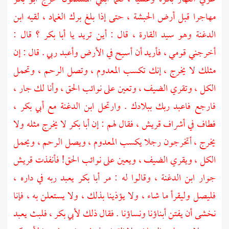
مهاجرا قبل أرض
الحبشة ،
حتى إذا بلغ
برك الغماد ،
لقيه
ابن
الدغنة
وهو سيد القارة ، قال : أين تريد يا
أبا بكر ؟
قال :
أخرجني قومي ، فأريد أن أسيح في الأرض وأعبد ربي . قال : إن
مثلك لا يخرج ، إنك تكسب المعدوم ، وتصل الرحم ، وتحمل
الكل ، وتقري الضيف ، وتعين على نوائب الحق ، وأنا لك جار ،
فارجع فاعبد ربك ببلادك . وارتحل
ابن الدغنة
مع
أبي بكر ،
فطاف في أشراف
قريش ،
فقال لهم : إن
أبا بكر
لا يخرج مثله ولا
يخرج ، أتخرجون رجلا يكسب المعدوم ، ويصل الرحم ، ويحمل
الكل ، ويقري الضيف ، ويعين على نوائب الحق! فأنفذت
قريش
جوار
ابن الدغنة ،
وقالوا له : مر
أبا بكر
يعبد ربه في داره ،
فليصل وليقرأ ما شاء ، ولا يؤذينا بذلك ، ولا يستعلن به ، فإنا
نخشى أن يفتن أبناؤنا ونساؤنا . فقال ذلك
لأبي بكر ،
فلبث يعبد