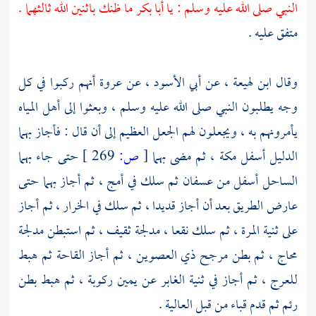
النبي صلى الله عليه وسلم : يا
أبا بكر
ما ظنك باثنين الله ثالثهما .
متفق عليه .
وقال
ابن لهيعة ،
عن
أبي الأسود ،
عن
عروة
أنهم ركبوا في كل
وجه يطلبون النبي صلى الله عليه وسلم ، وبعثوا إلى أهل المياه
يأمرونهم به ، ويجعلون لهم الجعل العظيم إلى أن قال : فأجاز بهما
الدليل أسفل
مكة ،
ثم مضى بهما
[
ص:
269 ]
حتى جاء بهما
الساحل أسفل من
عسفان
ثم سلك في أمج ، ثم أجاز بهما حتى
عارض الطريق بعد أن أجاز
قديدا ،
ثم سلك في
الخرار ،
ثم أجاز
على
ثنية المرة ،
ثم سلك نقعا ، مدلجة
ثقيف ،
ثم استبطن
مدلجة
محاج ،
ثم
بطن مرجح ذي العصوين ،
ثم أجاز
القاحة
ثم هبط
للعرج ، ثم أجاز في
ثنية الغابر عن يمين ركوبة ،
ثم هبط
بطن
رئم
ثم قدم
قباء
من قبل العالية .