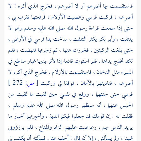
فاستقسمت بها أضرهم أو لا أضرهم ، فخرج الذي أكره : لا
أضرهم ، فركبت فرسي وعصيت الأزلام ، فرفعتها تقرب بي ،
حتى إذا سمعت قراءة رسول الله صلى الله عليه وسلم وهو لا
يلتفت ،
وأبو بكر
يكثر التلفت ، ساخت يدا فرسي في الأرض ،
حتى بلغت الركبتين ، فخررت عنها ، ثم زجرتها فنهضت ، فلم
تكد تخدج يداها ، فلما استوت قائمة إذا لأثر يديها غبار ساطع في
السماء مثل الدخان ، فاستقسمت بالأزلام ، فخرج الذي أكره لا
أضرهم ، فناديتهما بالأمان ، فوقفا لي وركبت
[
ص:
272 ]
فرسي حتى جئتهما ، ووقع في نفسي حين لقيت ما لقيت من
الحبس عنهما ، أنه سيظهر رسول الله صلى الله عليه وسلم ،
فقلت له : إن قومك قد جعلوا فيكما الدية ، وأخبرتهما أخبار ما
يريد الناس بهم ، وعرضت عليهم الزاد والمتاع ، فلم يرزؤوني
شيئا ، ولم يسألني ، إلا أن قال : أخف عنا . فسألته أن يكتب لي