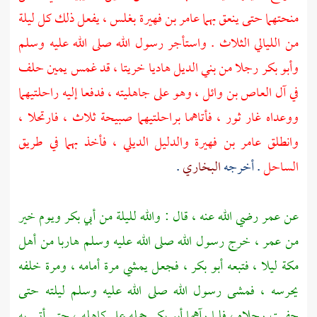
منحتهما حتى ينعق بهما
عامر بن فهيرة
بغلس ، يفعل ذلك كل ليلة
من الليالي الثلاث . واستأجر رسول الله صلى الله عليه وسلم
وأبو بكر
رجلا من
بني الديل
هاديا خريتا ، قد غمس يمين حلف
في
آل العاص بن وائل ،
وهو على جاهليته ، فدفعا إليه راحلتيهما
ووعداه غار
ثور ،
فأتاهما براحلتيهما صبيحة ثلاث ، فارتحلا ،
وانطلق
عامر بن فهيرة
والدليل الديلي ، فأخذ بهما في طريق
الساحل
. أخرجه
البخاري
.
عن
عمر
رضي الله عنه ، قال : والله لليلة من
أبي بكر
ويوم خير
من
عمر ،
خرج رسول الله صلى الله عليه وسلم هاربا من
أهل
مكة
ليلا ، فتبعه
أبو بكر ،
فجعل يمشي مرة أمامه ، ومرة خلفه
يحرسه ، فمشى رسول الله صلى الله عليه وسلم ليلته حتى
حفيت رجلاه ، فلما رآهما
أبو بكر
حمله على كاهله ، حتى أتى به