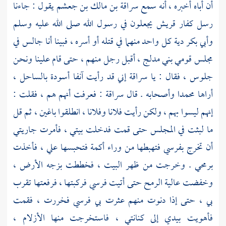
أن أباه أخبره ، أنه سمع
سراقة بن مالك بن جعشم
يقول : جاءنا
رسل كفار
قريش
يجعلون في رسول الله صلى الله عليه وسلم
وأبي بكر
دية كل واحد منهما في قتله أو أسره ، فبينا أنا جالس في
مجلس قومي
بني مدلج ،
أقبل رجل منهم ، حتى قام علينا ونحن
جلوس ، فقال : يا
سراقة
إني قد رأيت آنفا أسودة بالساحل ،
أراها
محمدا
وأصحابه . قال
سراقة
: فعرفت أنهم هم ، فقلت :
إنهم ليسوا بهم ، ولكن رأيت فلانا وفلانا ، انطلقوا باغين ، ثم قل
ما لبثت في المجلس حتى قمت فدخلت بيتي ، فأمرت جاريتي
أن تخرج بفرسي فتهبطها من وراء أكمة فتحبسها علي ، فأخذت
برمحي . وخرجت من ظهر البيت ، فخططت بزجه الأرض ،
وخفضت عالية الرمح حتى أتيت فرسي فركبتها ، فرفعتها تقرب
بي ، حتى إذا دنوت منهم عثرت بي فرسي فخررت ، فقمت
فأهويت بيدي إلى كنانتي ، فاستخرجت منها الأزلام ،