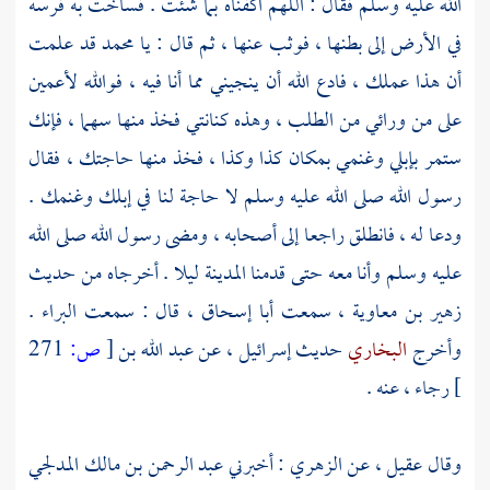
الله عليه وسلم فقال : اللهم اكفناه بما شئت . فساخت به فرسه
في الأرض إلى بطنها ، فوثب عنها ، ثم قال : يا
محمد
قد علمت
أن هذا عملك ، فادع الله أن ينجيني مما أنا فيه ، فوالله لأعمين
على من ورائي من الطلب ، وهذه كنانتي فخذ منها سهما ، فإنك
ستمر بإبلي وغنمي بمكان كذا وكذا ، فخذ منها حاجتك ، فقال
رسول الله صلى الله عليه وسلم لا حاجة لنا في إبلك وغنمك .
ودعا له ، فانطلق راجعا إلى أصحابه ، ومضى رسول الله صلى الله
عليه وسلم وأنا معه حتى قدمنا
المدينة
ليلا . أخرجاه من حديث
زهير بن معاوية ،
سمعت
أبا إسحاق ،
قال : سمعت
البراء
.
وأخرج
البخاري
حديث
إسرائيل ،
عن
عبد الله بن
[
ص:
271
]
رجاء ،
عنه .
وقال
عقيل ،
عن
الزهري
: أخبرني
عبد الرحمن بن مالك المدلجي