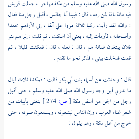
رسول الله صلى الله عليه وسلم من
مكة
مهاجرا ، جعلت
قريش
فيه مائة ناقة لمن رده ، قال : فبينا أنا جالس ، أقبل رجل منا فقال
: والله لقد رأيت ركبا ثلاثة مروا علي آنفا ، إني لأراهم
محمدا
وأصحابه ، فأومأت إليه ، يعني أن اسكت ، ثم قلت : إنما هم بنو
فلان يبتغون ضالة لهم ، قال : لعله ، قال : فمكثت قليلا ، ثم
قمت فدخلت بيتي ، فذكر نحو ما تقدم .
قال : وحدثت عن
أسماء بنت أبي بكر
قالت : فمكثنا ثلاث ليال
ما ندري أين وجه رسول الله صلى الله عليه وسلم ، حتى أقبل
رجل من الجن من أسفل
مكة
[
ص:
274 ]
يتغنى بأبيات من
شعر غناء العرب ، وإن الناس ليتبعونه ، ويسمعون صوته ، حتى
خرج من أعلى
مكة ،
وهو يقول :