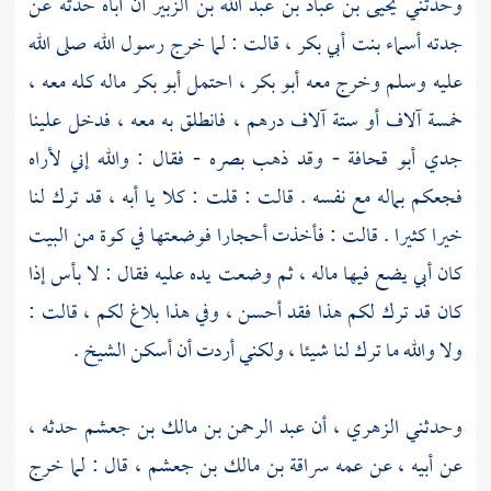
وحدثني
يحيى بن عباد بن عبد الله بن الزبير
أن أباه حدثه عن
جدته
أسماء بنت أبي بكر ،
قالت : لما خرج رسول الله صلى الله
عليه وسلم وخرج معه
أبو بكر ،
احتمل
أبو بكر
ماله كله معه ،
خمسة آلاف أو ستة آلاف درهم ، فانطلق به معه ، فدخل علينا
جدي
أبو قحافة
- وقد ذهب بصره - فقال : والله إني لأراه
فجعكم بماله مع نفسه . قالت : قلت : كلا يا أبه ، قد ترك لنا
خيرا كثيرا . قالت : فأخذت أحجارا فوضعتها في كوة من البيت
كان أبي يضع فيها ماله ، ثم وضعت يده عليه فقال : لا بأس إذا
كان قد ترك لكم هذا فقد أحسن ، وفي هذا بلاغ لكم ، قالت :
ولا والله ما ترك لنا شيئا ، ولكني أردت أن أسكن الشيخ .
وحدثني
الزهري ،
أن
عبد الرحمن بن مالك بن جعشم
حدثه ،
عن أبيه ، عن عمه
سراقة بن مالك بن جعشم ،
قال : لما خرج