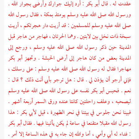
عقدت له . قال
أبو بكر
: أرد إليك جوارك وأرضى بجوار الله .
ورسول الله صلى الله عليه وسلم يومئذ
بمكة ،
فقال رسول الله
صلى الله عليه وسلم للمسلمين : قد أريت دار هجرتكم ، أريت
سبخة ذات نخل بين لابتين . وهما الحرتان ، فهاجر من هاجر قبل
المدينة
حين ذكر رسول الله صلى الله عليه وسلم ، ورجع إلى
المدينة
بعض من كان هاجر إلى أرض
الحبشة
. وتجهز
أبو بكر
مهاجرا فقال له رسول الله صلى الله عليه وسلم : على رسلك ،
فإني أرجو أن يؤذن لي . قال : هل ترجو بأبي أنت ذلك ؟ قال :
نعم . فحبس
أبو بكر
نفسه على رسول الله صلى الله عليه وسلم
ليصحبه ، وعلف راحلتين كانتا عنده ورق السمر أربعة أشهر .
فبينا نحن جلوس في بيتنا في نحر الظهيرة ، قيل
لأبي بكر
: هذا
رسول الله مقبلا متقنعا في ساعة لم يكن يأتينا فيها . فقال
أبو بكر
: فداء له أبي وأمي ، أما والله إن جاء به في هذه الساعة إلا أمر .