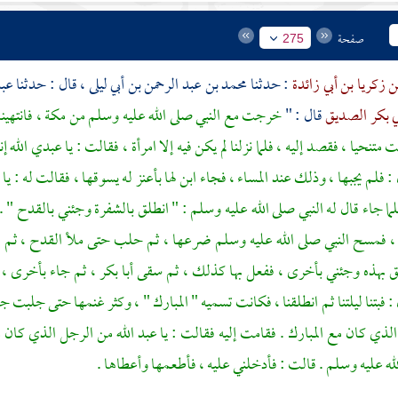
صفحة
275
ن زكريا بن أبي زائدة
: حدثنا
محمد بن عبد الرحمن بن أبي ليلى ،
قال : حدثنا
عبد
ي بكر الصديق
قال : "
خرجت مع النبي صلى الله عليه وسلم من
مكة ،
فانتهين
 متنحيا ، فقصد إليه ، فلما نزلنا لم يكن فيه إلا امرأة ، فقالت : يا عبدي الله 
: فلم يجبها ، وذلك عند المساء ، فجاء ابن لها بأعنز له يسوقها ، فقالت له : يا 
لما جاء قال له النبي صلى الله عليه وسلم : " انطلق بالشفرة وجئني بالقدح " .
، فمسح النبي صلى الله عليه وسلم ضرعها ، ثم حلب حتى ملأ القدح ، ثم قا
لق بهذه وجئني بأخرى ، ففعل بها كذلك ، ثم سقى
أبا بكر ،
ثم جاء بأخرى ،
 فبتنا ليلتنا ثم انطلقنا ، فكانت تسميه " المبارك " ، وكثر غنمها حتى جلبت جل
لذي كان مع المبارك . فقامت إليه فقالت : يا عبد الله من الرجل الذي كان 
لله عليه وسلم . قالت : فأدخلني عليه ، فأطعمها وأعطاها .