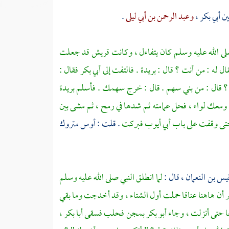
ين
أبي بكر ،
وعبد الرحمن بن أبي ليلى
.
لى الله عليه وسلم كان يتفاءل ، وكانت
قريش
قد جعلت
قال له : من أنت ؟ قال :
بريدة
. فالتفت إلى
أبي بكر
فقال :
 ؟ قال : من
بني سهم
. قال : خرج سهمك . فأسلم
بريدة
 ومعك لواء ، فحل عمامته ثم شدها في رمح ، ثم مشى بين
ر حتى وقفت على باب
أبي أيوب
فبركت
. قلت :
أوس
متروك
يس بن النعمان ،
قال :
لما انطلق النبي صلى الله عليه وسلم
ير أن هاهنا عناقا حملت أول الشتاء ، وقد أخدجت وما بقي
عا حتى أنزلت ، وجاء
أبو بكر
بمجن فحلب فسقى
أبا بكر ،