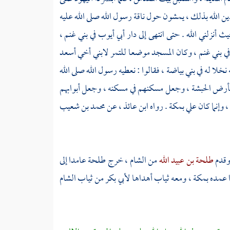
ن الله بذلك ، يمشون حول ناقة رسول الله صلى الله عليه
ث أنزلني الله . حتى انتهى إلى دار
أبي أيوب
في
بني غنم ،
في
بني غنم ،
وكان المسجد موضعا للتمر لابني أخي
أسعد
 نخلا له في
بني بياضة ،
فقالوا : نعطيه رسول الله صلى الله
بأرض
الحبشة ،
وجعل مسكنهم في مسكنه ، وجعل أبوابهم
،
وإنما كان علي
بمكة
. رواه
ابن عائذ ،
عن
محمد بن شعيب
قدم
طلحة بن عبيد الله
من
الشام ،
خرج
طلحة
عامدا إلى
دا عمده
بمكة ،
ومعه ثياب أهداها
لأبي بكر
من ثياب
الشام