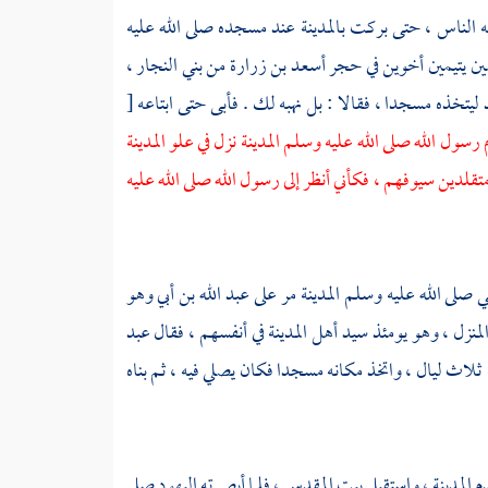
ه الناس ، حتى بركت
بالمدينة
عند مسجده صلى الله عليه
ين يتيمين أخوين في حجر
أسعد بن زرارة
من
بني النجار ،
د ليتخذه مسجدا ، فقالا : بل نهبه لك . فأبى حتى ابتاعه
[
م رسول الله صلى الله عليه وسلم
المدينة
نزل في علو
المدينة
تقلدين سيوفهم ، فكأني أنظر إلى رسول الله صلى الله عليه
بي صلى الله عليه وسلم
المدينة
مر على
عبد الله بن أبي
وهو
لمنزل ، وهو يومئذ سيد
أهل
المدينة
في أنفسهم ، فقال
عبد
ثلاث ليال ، واتخذ مكانه مسجدا فكان يصلي فيه ، ثم بناه
دم
المدينة ،
واستقبل
بيت المقدس ،
فلما أبصرته
اليهود
صلى