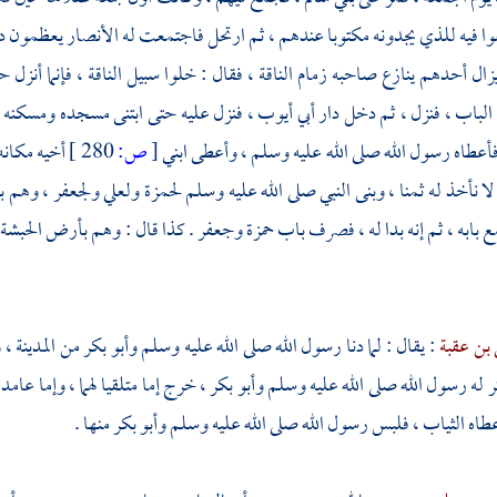
ا فيه للذي يجدونه مكتوبا عندهم ، ثم ارتحل فاجتمعت له
الأنصار
يعظمون دي
زال أحدهم ينازع صاحبه زمام الناقة ، فقال : خلوا سبيل الناقة ، فإنما أنزل حي
لباب ، فنزل ، ثم دخل دار
أبي أيوب ،
فنزل عليه حتى ابتنى مسجده ومسكنه 
أعطاه رسول الله صلى الله عليه وسلم ، وأعطى ابني
[
ص:
280 ]
أخيه مكانه
ا نأخذ له ثمنا ، وبنى النبي صلى الله عليه وسلم
لحمزة
ولعلي
ولجعفر ،
وهم 
ع بابه ، ثم إنه بدا له ، فصرف باب
حمزة
وجعفر
. كذا قال : وهم بأرض
الحبشة 
بن عقبة
: يقال : لما دنا رسول الله صلى الله عليه وسلم
وأبو بكر
من
المدينة ،
و
كر له رسول الله صلى الله عليه وسلم
وأبو بكر ،
خرج إما متلقيا لهما ، وإما عام
أعطاه الثياب ، فلبس رسول الله صلى الله عليه وسلم
وأبو بكر
منها .