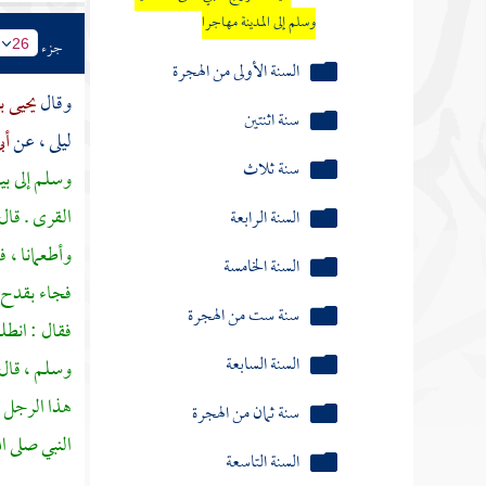
وسلم إلى المدينة مهاجرا
جزء
26
السنة الأولى من الهجرة
وقال
يحيى ب
سنة اثنتين
ليلى ،
عن
أب
سنة ثلاث
وسلم إلى بيت
القرى . قال 
السنة الرابعة
وأطعمانا ، ف
السنة الخامسة
فجاء بقدح 
سنة ست من الهجرة
فقال : انط
السنة السابعة
وسلم ، قال :
هذا الرجل ا
سنة ثمان من الهجرة
النبي صلى ا
السنة التاسعة