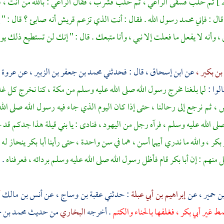
ثم حلب فسقى الراعي ، ثم حلب فشرب ، فقال الراعي : بالله من أنت ، فو
قال : فإني
محمد
رسول الله . فقال : أنت الذي تزعم
قريش
أنه صابئ ؟ قال : " 
 وأنه لا يفعل ما فعلت إلا نبي ، وأنا متبعك . قال : " إنك لن تستطيع ذلك يو
ن بكير ،
عن
ابن إسحاق
، قال : فحدثني
محمد بن جعفر بن الزبير ،
عن
عروة ب
لوا :
لما بلغنا مخرج رسول الله صلى الله عليه وسلم من
مكة ،
كنا نخرج كل غد
، ثم نرجع إلى رحالنا ، حتى إذا كان اليوم الذي جاء فيه رسول الله صلى الل
لى الله عليه وسلم ، فرآه رجل من
اليهود ،
فنادى : يا
بني قيلة
هذا جدكم قد جا
 بكر ،
والله ما ندري أيهما أسن ، هما في سن واحدة ، حتى رأينا
أبا بكر
ينحاز له 
ل منهم : إن
أبا بكر
قام فأظل رسول الله صلى الله عليه وسلم بردائه ، فعرفناه
.
ن حمير ،
عن
إبراهيم بن أبي عبلة
: حدثني
عقبة بن وساج ،
عن
أنس بن مالك
أ
مط غير
أبي بكر ،
فغلفها بالحناء والكتم
. أخرجه
البخاري
من حديث
محمد بن ح