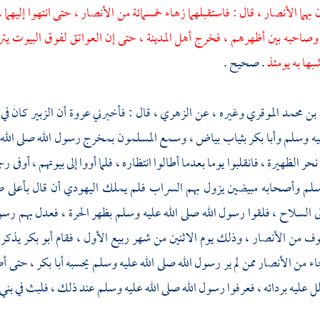
 بهما
الأنصار ،
قال : فاستقبلهما زهاء خمسمائة من
الأنصار ،
حتى انتهوا إليهما 
وصاحبه بين أظهرهم ، فخرج
أهل
المدينة ،
حتى إن العواتق لفوق البيوت يتراء
شبها به يومئذ
. صحيح .
 بن محمد الموقري
وغيره ، عن
الزهري ،
قال : فأخبرني
عروة
أن
الزبير
كان في
ليه وسلم
وأبا بكر
بثياب بياض ، وسمع المسلمون بمخرج رسول الله صلى الله عل
ر الظهيرة ، فانقلبوا يوما بعدما أطالوا انتظاره ، فلما أووا إلى بيوتهم ، أوف
وسلم وأصحابه مبيضين يزول بهم السراب فلم يملك اليهودي أن قال بأعلى ص
ى السلاح ، فلقوا رسول الله صلى الله عليه وسلم بظهر الحرة ، فعدل بهم رسو
عوف
من
الأنصار ،
وذلك يوم الاثنين من شهر ربيع الأول ، فقام
أبو بكر
يذكر 
اء من
الأنصار
ممن لم ير رسول الله صلى الله عليه وسلم يحسبه
أبا بكر ،
حتى أص
 عليه بردائه ، فعرفوا رسول الله صلى الله عليه وسلم عند ذلك ، فلبث في
بني