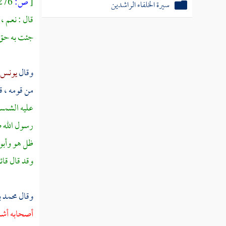
[
ص:
276 ]
سيرة الخلفاء الراشدين
قال : نعم ، 
جئت به حق ،
وقال
يونس ب
من قومه ، قا
عليه الشمس 
رسول الله ص
ظل هو
وأبو
وقد قال قائ
وقال
محمد ب
أصحابه أش