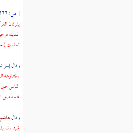
[
ص:
277 ]
يقرئان القر
المدينة
فرحوا
تعلمت (
سب
وقال
إسرائي
، فتنازعه ال
الناس حين 
محمد
صلى ال
وقال
هاشم 
شيئا ، ثم ي