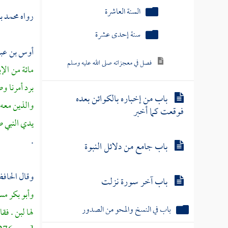
السنة العاشرة
رواه
محمد بن
سنة إحدى عشرة
أوس بن عبد 
فصل في معجزاته صلى الله عليه وسلم
مائة من الإ
برد أمرنا و
باب من إخباره بالكوائن بعده
والذين معه 
فوقعت كما أخبر
يدي النبي ص
.
باب جامع من دلائل النبوة
وقال الحاف
باب آخر سورة نزلت
وأبو بكر
مست
باب في النسخ والمحو من الصدور
لها لبن . ف