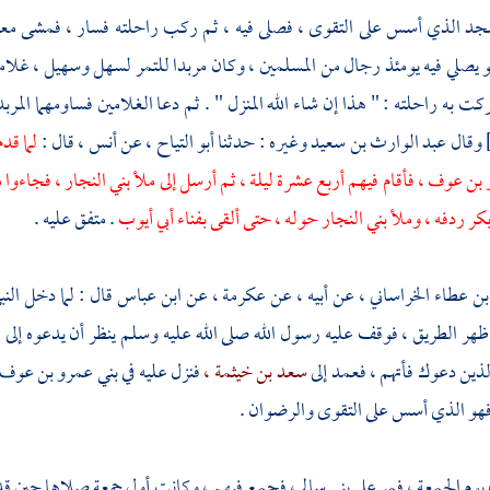
د الذي أسس على التقوى ، فصلى فيه ، ثم ركب راحلته فسار ، فمشى مع
يصلي فيه يومئذ رجال من المسلمين ، وكان مربدا للتمر
لسهل
وسهيل ،
غلام
كت به راحلته : " هذا إن شاء الله المنزل " . ثم دعا الغلامين فساومهما المرب
وقال
عبد الوارث بن سعيد
وغيره : حدثنا
أبو التياح ،
عن
أنس ،
قال :
لما قد
 بن عوف ،
فأقام فيهم أربع عشرة ليلة ، ثم أرسل إلى ملأ
بني النجار ،
فجاءوا م
بكر
ردفه ، وملأ
بني النجار
حوله ، حتى ألقى بفناء
أبي أيوب
. متفق عليه .
بن عطاء الخراساني ،
عن أبيه ، عن
عكرمة ،
عن
ابن عباس
قال : لما دخل الن
ر الطريق ، فوقف عليه رسول الله صلى الله عليه وسلم ينظر أن يدعوه إلى ا
الذين دعوك فأتهم ، فعمد إلى
سعد بن خيثمة ،
فنزل عليه في
بني عمرو بن عوف
هو الذي أسس على التقوى والرضوان .
يوم الجمعة ، فمر على
بني سالم ،
فجمع فيهم ، وكانت أول جمعة صلاها حين ق