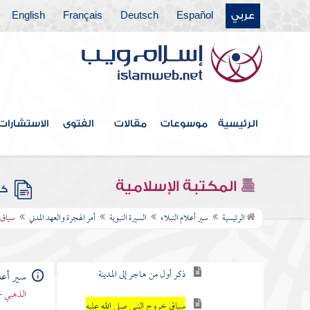
الطبقة الثانية والثلاثون
عربي
Español
Deutsch
Français
English
الطبقة الثالثة والثلاثون
الطبقة الرابعة والثلاثون
الطبقة الخامسة والثلاثون
الرئيسية
موسوعات
مقالات
الفتوى
الاستشارات
السيرة النبوية
مولد النبي صلى الله عليه وسلم ونشأته
المكتبة الإسلامية
كتب
ذكر بعثة النبي صلى الله عليه وسلم
والدعوة في مكة
الرئيسية
سير أعلام النبلاء
السيرة النبوية
أمر الهجرة والعهد المدني
سياق خ
أمر الهجرة والعهد المدني
ذكر أول من هاجر إلى المدينة
سير أعلا
الذهبي -
سياق خروج النبي صلى الله عليه