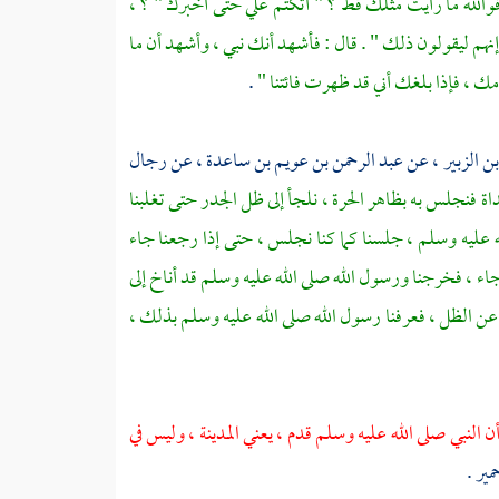
الله ما رأيت مثلك قط ؟ " أتكتم علي حتى أخبرك " ؟ ،
إنهم ليقولون ذلك " . قال : فأشهد أنك نبي ، وأشهد أن ما
مك ، فإذا بلغك أني قد ظهرت فائتنا "
.
ن الزبير ،
عن
عبد الرحمن بن عويم بن ساعدة ،
عن رجال
اة فنجلس به بظاهر
الحرة ،
نلجأ إلى ظل الجدر حتى تغلبنا
ه عليه وسلم ، جلسنا كما كنا نجلس ، حتى إذا رجعنا جاء
ء ، فخرجنا ورسول الله صلى الله عليه وسلم قد أناخ إلى
عن الظل ، فعرفنا رسول الله صلى الله عليه وسلم بذلك ،
ن النبي صلى الله عليه وسلم قدم ، يعني
المدينة ،
وليس في
مير
.