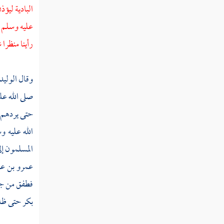
البادية
ليؤذن
عليه وسلم 
رأينا منظرا 
وقال
الوليد
صلى الله ع
حتى يردهم نح
الله عليه 
المسلمون إل
عمرو بن 
فطفق من ج
بكر
حتى ظلل