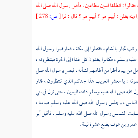
، فقالوا : انطلقا آمنين مطاعين . فأقبل رسول الله صلى الله
ينه يقلن : أيهم هو ؟ أيهم هو ؟ قال : فما
[
ص:
278 ]
 ركب تجار
بالشام ،
فقفلوا إلى
مكة ،
فعارضوا رسول الله
يه وسلم ، فكانوا يغدون كل غداة إلى الحرة فينتظرونه ،
ى رجل من يهود أطما من آطامهم لشأنه ، فبصر برسول الله صلى
وته : يا معشر العريب هذا جدكم الذي تنتظرون ، فثار
ل الله صلى الله عليه وسلم ذات اليمين ، حتى نزل في
بني
الناس ، وجلس رسول الله صلى الله عليه وسلم صامتا ،
ابت الشمس رسول الله صلى الله عليه وسلم ، فأقبل
أبو
 عمرو بن عوف
بضع عشرة ليلة .