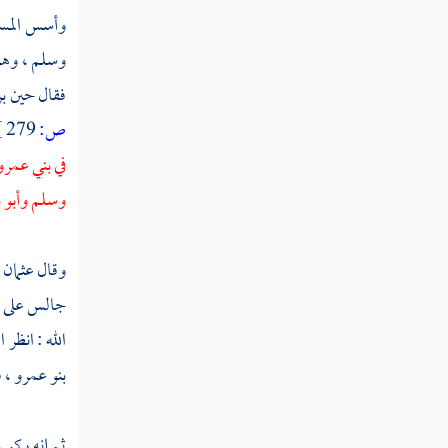
وأسس المسج
وسلم ، وهو 
فقال حين بر
ص:
279 ]
في
بني عمرو
وسلم
وأبو 
وقال
عثمان 
جالس على ظه
الله
: انظر 
بنو عمرو ،
ف
ثم إنه ركب 