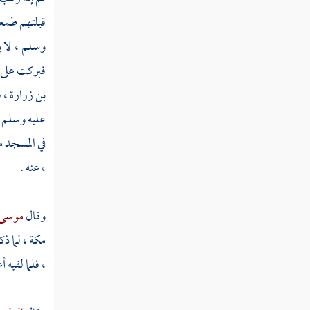
قبلتهم طمعو
وسلم ، لا ي
فبركت على ا
بن زرارة ،
ف
عليه وسلم ل
في المسجد م
،
عنه .
وقال
موسى 
مكة ،
لما ذ
،
فلما لقيه 