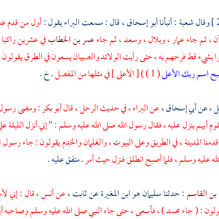
وقال
شعبة
: أنبأنا
أبو إسحاق ،
قال : سمعت
البراء
يقول :
أول من قدم عل
آن ، ثم جاء
عمار ،
وبلال ،
وسعد ،
ثم جاء
عمر بن الخطاب
في عشرين راكبا 
 بشيء قط فرحهم به ، حتى رأيت الولائد والصبيان يسعون في الطرق يقولون : 
ح اسم ربك الأعلى
( 1 ) ) [ الأعلى ] في مثلها من المفصل
. خ .
ل ،
عن
أبي إسحاق ،
عن
البراء ،
في حديث الرحل ، قال
أبو بكر
: ومضى رسول ال
قوم أيهم ينزل عليه ، فقال رسول الله صلى الله عليه وسلم : " إني أنزل الليلة عل
قدمنا
المدينة ،
في الطريق وعلى البيوت ، والغلمان والخدم يقولون : جاء رسول ال
له عليه وسلم ، فلما أصبح انطلق فنزل حيث أمر
. متفق عليه .
بن القاسم
: حدثنا
سليمان هو ابن المغيرة
عن
ثابت ،
عن
أنس ،
قال : إني لأ
قولون : ( جاء
محمد
) ، فأسعى ، حتى جاء النبي صلى الله عليه وسلم وصاحبه
أ