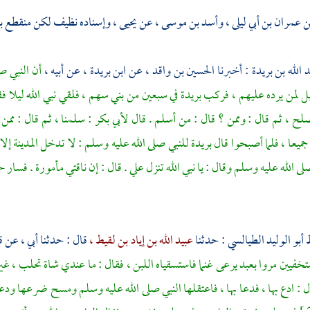
 عمران بن أبي ليلى ،
وأسد بن موسى ،
عن
يحيى ،
وإسناده نظيف لكن منقطع ب
الله بن بريدة
: أخبرنا
الحسين بن واقد ،
عن
ابن بريدة ،
عن أبيه ،
أن النبي ص
بل لمن يرده عليهم ، فركب
بريدة
في سبعين من
بني سهم ،
فلقي نبي الله ليلا ف
صلح ، ثم قال : وممن ؟ قال : من
أسلم .
قال
لأبي بكر
: سلمنا ، ثم قال : ممن
جميعا ، فلما أصبحوا قال بريدة للنبي صلى الله عليه وسلم : لا تدخل
المدينة
إلا
لى الله عليه وسلم وقال : يا نبي الله تنزل علي . قال : إن ناقتي مأمورة . فسا
ظ
أبو الوليد الطيالسي
: حدثنا
عبيد الله بن إياد بن لقيط ،
قال : حدثنا أبي ، عن
ق
خفيين مروا بعبد يرعى غنما فاستسقياه اللبن ، فقال : ما عندي شاة تحلب ، غ
قال : ادع بها ، فدعا بها ، فاعتقلها النبي صلى الله عليه وسلم ومسح ضرعها ود