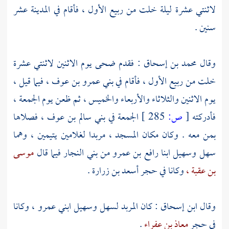
لاثنتي عشرة ليلة خلت من ربيع الأول ، فأقام في
المدينة
عشر
سنين .
وقال
محمد بن إسحاق
: فقدم ضحى يوم الاثنين لاثنتي عشرة
خلت من ربيع الأول ، فأقام في
بني عمرو بن عوف ،
فيما قيل ،
يوم الاثنين والثلاثاء والأربعاء والخميس ، ثم ظعن يوم الجمعة ،
فأدركته
[
ص:
285 ]
الجمعة في
بني سالم بن عوف ،
فصلاها
بمن معه . وكان مكان المسجد ، مربدا لغلامين يتيمين ، وهما
سهل
وسهيل
ابنا
رافع بن عمرو
من
بني النجار
فيما قال
موسى
بن عقبة ،
وكانا في حجر
أسعد بن زرارة
.
وقال
ابن إسحاق
: كان المربد
لسهل
وسهيل ابني عمرو ،
وكانا
في حجر
معاذ بن عفراء
.