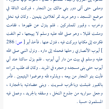
ومشى حتى أتى دور
بني مالك بن النجار ،
فبركت الناقة في
موضع المسجد ، وهو مربد تمر لغلامين يتيمين . وكان فيه نخل
وخرب ، وقبور للمشركين . فلم ينزل عن ظهرها ، فقامت
ومشت قليلا ، وهو صلى الله عليه وسلم لا يهيجها ، ثم التفت
فكرت إلى مكانها وبركت فيه ، فنزل عنها . فأخذ
أبو
[
ص:
286
]
أيوب الأنصاري
رحلها فحمله إلى داره . ونزل النبي صلى الله
عليه وسلم في بيت من دار
أبي أيوب
. فلم يزل ساكنا عند
أبي
أيوب
حتى بنى مسجده وحجره في المربد . وكان قد طلب شراءه
فأبت
بنو النجار
من بيعه ، وبذلوه لله وعوضوا اليتيمين . فأمر
بالقبور فنبشت وبالخرب فسويت . وبنى عضادتيه بالحجارة ،
وجعل سواريه من جذوع النخل ، وسقفه بالجريد ، وعمل فيه
المسلمون حسبة .