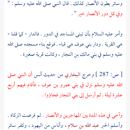
وسائر بطون
الأنصار
كذلك . قال النبي صلى الله عليه وسلم : "
وفي كل دور
الأنصار
خير
" .
وأمر عليه السلام بأن تبنى المساجد في الدور . فالدار - كما قلنا -
هي القرية . ودار
بني عوف
هي
قباء
. فوقع بناء مسجده صلى الله
عليه وسلم في
بني مالك بن النجار ،
وكانت قرية صغيرة .
[
ص:
287 ]
وخرج
البخاري
من حديث
أنس
أن النبي صلى
الله عليه وسلم نزل في
بني عمرو بن عوف ،
فأقام فيهم أربع
عشرة ليلة . ثم أرسل إلى
بني النجار
فجاؤوا .
وآخى في هذه المدة بين
المهاجرين
والأنصار
. ثم فرضت الزكاة .
وأسلم الحبر
عبد الله بن سلام ،
وأناس من
اليهود ،
وكفر سائر