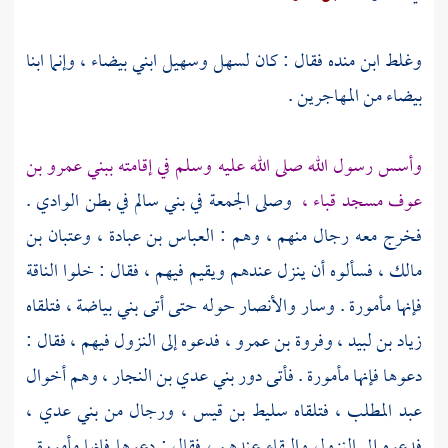
وغلط
ابن منده
فقال : كان
لسهل
وسهيل
ابني بيضاء ، وإنما ابنا
بيضاء من
المهاجرين
.
وأسس رسول الله صلى الله عليه وسلم في إقامته
ببني عمرو بن
عوف
مسجد
قباء ،
وصلى الجمعة في
بني سالم
في
بطن الوادي
.
فخرج معه رجال منهم ، وهم :
العباس بن عبادة ،
وعتبان بن
مالك ،
فسألوه أن ينزل عندهم ويقيم فيهم ، فقال : خلوا الناقة
فإنها مأمورة . وسار
والأنصار
حوله حتى أتى
بني بياضة ،
فتلقاه
زياد بن لبيد ،
وفروة بن عمرو ،
فدعوه إلى النزول فيهم ، فقال :
دعوها فإنها مأمورة . فأتى دور
بني عدي بن النجار ،
وهم أخوال
عبد المطلب ،
فتلقاه
سليط بن قيس ،
ورجال من
بني عدي ،
فدعوه إلى النزول والبقاء عندهم ، فقال : دعوها فإنها مأمورة .