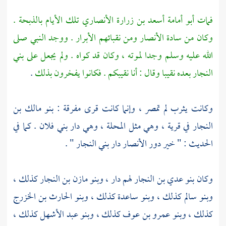
فمات
أبو أمامة أسعد بن زرارة الأنصاري
تلك الأيام بالذبحة .
وكان من سادة
الأنصار
ومن نقبائهم الأبرار . ووجد النبي صلى
الله عليه وسلم وجدا لموته ، وكان قد كواه . ولم يجعل على
بني
النجار
بعده نقيبا وقال : أنا نقيبكم . فكانوا يفخرون بذلك
.
وكانت
يثرب
لم تمصر ، وإنما كانت قرى مفرقة :
بنو مالك بن
النجار
في قرية ، وهي مثل المحلة ، وهي دار بني فلان . كما في
الحديث : " خير دور
الأنصار
دار
بني النجار
" .
وكان
بنو عدي بن النجار
لهم دار ،
وبنو مازن بن النجار
كذلك ،
وبنو سالم
كذلك ،
وبنو ساعدة
كذلك ،
وبنو الحارث بن الخزرج
كذلك ،
وبنو عمرو بن عوف
كذلك ،
وبنو عبد الأشهل
كذلك ،