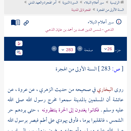
الرئيسية
سير أعلام النبلاء
السيرة النبوية
أمر الهجرة والعهد المدني
تراجم الأعلام
السنة الأولى من الهجرة
الهجرة إلى المدينة
سير أعلام النبلاء
الذهبي - شمس الدين محمد بن أحمد بن عثمان الذهبي
جزء
صفحة
26
283
[
ص:
283 ]
السنة الأولى من الهجرة
روى
البخاري
في صحيحه من حديث
الزهري ،
عن
عروة ،
عن
عائشة
أن المسلمين
بالمدينة
سمعوا مخرج رسول الله صلى الله
عليه وسلم .
فكانوا يغدون إلى الحرة ينتظرونه
، حتى يردهم حر
الشمس ، فانقلبوا يوما ، فأوفى يهودي على أطم فبصر برسول الله
صلى الله عليه وسلم وأصحابه مبيضين يزول بهم السراب ،