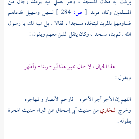
بركت به مكان المسجد ، وهو يصلي فيه يومئذ رجال من
المسلمين وكان مربدا
[
ص:
284 ]
لسهل
وسهيل
فدعاهم
فساومهما بالمربد ليتخذه مسجدا ، فقالا : بل نهبه لك يا رسول
الله . ثم بناه مسجدا ، وكان ينقل اللبن معهم ويقول :
هذا الحمال ، لا حمال خيبر هذا أبر - ربنا - وأطهر
ويقول :
اللهم إن الأجر أجر الآخره فارحم
الأنصار
والمهاجره
وخرج
البخاري
من حديث
أبي إسحاق
عن
البراء
حديث الهجرة
بطوله .