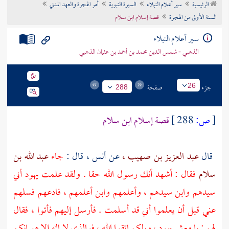
الرئيسية
سير أعلام النبلاء
السيرة النبوية
أمر الهجرة والعهد المدني
تراجم الأعلام
السنة الأولى من الهجرة
قصة إسلام ابن سلام
سير أعلام النبلاء
الذهبي - شمس الدين محمد بن أحمد بن عثمان الذهبي
جزء
صفحة
26
288
[
ص:
288 ]
قصة إسلام
ابن سلام
قال
عبد العزيز بن صهيب ،
عن
أنس ،
قال :
جاء
عبد الله بن
سلام
فقال : أشهد أنك رسول الله حقا . ولقد علمت
يهود
أني
سيدهم وابن سيدهم ، وأعلمهم وابن أعلمهم ، فادعهم فسلهم
عني قبل أن يعلموا أني قد أسلمت . فأرسل إليهم فأتوا ، فقال
لهم : يا معشر
يهود ،
ويلكم اتقوا الله ، فوالذي لا إله إلا هو إنكم