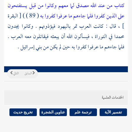
كتاب من عند الله مصدق لما معهم وكانوا من قبل يستفتحون
على الذين كفروا فلما جاءهم ما عرفوا كفروا به
( 89 ) ) [ البقرة
] ، قال : كانت العرب تمر
باليهود
فيؤذونهم . وكانوا يجدون
محمدا
في التوراة ، فيسألون الله أن يبعثه فيقاتلون معه العرب .
فلما جاءهم ما عرفوا كفروا به حين لم يكن من
بني إسرائيل
.
السابق
التالي
الخدمات العلمية
تفسير الآية
ترجمة علم
عناوين الشجرة
تخريج حديث