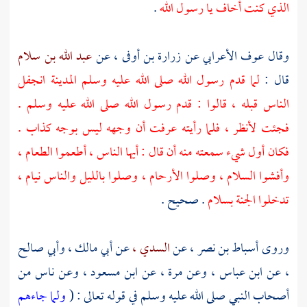
الذي كنت أخاف يا رسول الله
.
وقال
عوف الأعرابي
عن
زرارة بن أوفى ،
عن
عبد الله بن سلام
قال :
لما قدم رسول الله صلى الله عليه وسلم
المدينة
انجفل
الناس قبله ، قالوا : قدم رسول الله صلى الله عليه وسلم .
فجئت لأنظر ، فلما رأيته عرفت أن وجهه ليس بوجه كذاب .
فكان أول شيء سمعته منه أن قال : أيها الناس ، أطعموا الطعام ،
وأفشوا السلام ، وصلوا الأرحام ، وصلوا بالليل والناس نيام ،
تدخلوا الجنة بسلام
. صحيح .
وروى
أسباط بن نصر ،
عن
السدي ،
عن
أبي مالك ،
وأبي صالح
،
عن
ابن عباس ،
وعن
مرة ،
عن
ابن مسعود ،
وعن ناس من
أصحاب النبي صلى الله عليه وسلم في قوله تعالى : (
ولما جاءهم