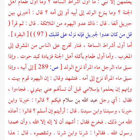
يعلمهن إلا نبي : ما أول أشراط الساعة ؟ وما أول طعام أهل
الجنة ؟ وما ينزع الولد إلى أبيه أو إلى أمه ؟ قال : أخبرني بهن
جبريل
آنفا . قال : ذاك عدو
اليهود
من الملائكة . قال : ثم قرأ (
قل من كان عدوا لجبريل فإنه نزله على قلبك
( 97 ) ) [ البقرة ] .
أما أول أشراط الساعة ، فنار تخرج على الناس من المشرق إلى
المغرب . وأما أول طعام يأكله أهل الجنة فزيادة كبد حوت . وإذا
سبق ماء الرجل ماء المرأة نزع الولد
[
ص:
289 ]
إلى أبيه ، وإذا
سبق ماء المرأة نزع إلى أمه . فتشهد وقال : إن
اليهود
قوم بهت ،
وإنهم إن يعلموا بإسلامي قبل أن تسألهم عني بهتوني . فجاءوا ،
فقال : أي رجل
عبد الله بن سلام
فيكم ؟ قالوا : خيرنا وابن
خيرنا ، وسيدنا وابن سيدنا . قال : أرأيتم إن أسلم ؟ قالوا : أعاذه
الله من ذلك . فخرج فقال : أشهد أن لا إله إلا الله ، وأن
محمدا
رسول الله . فقالوا : شرنا وابن شرنا . وتنقصوه . قال : هذا