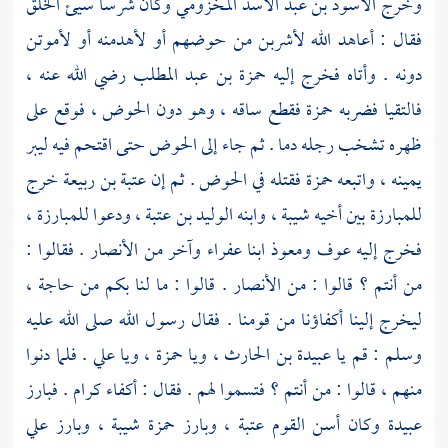
وخرج
الأسود بن عبد الأسد المخزومي
وكان شرسا سيئ الخلق
فقال : أعاهد الله لأشربن من حوضهم أو لأهدمنه أو لأموتن
دونه . وأتاه فخرج إليه
حمزة بن عبد المطلب
رضي الله عنه ،
فالتقيا فضربه
حمزة
فقطع ساقه ، وهو دون الحوض ، فوقع على
ظهره تشخب رجله دما . ثم جاء إلى الحوض حتى اقتحم فيه ليبر
يمينه ، واتبعه
حمزة
فقتله في الحوض . ثم إن
عتبة بن ربيعة
خرج
للمبارزة بين أخيه
شيبة ،
وابنه
الوليد بن عتبة ،
ودعوا للمبارزة ،
فخرج إليه
عوف
ومعوذ ابنا عفراء
وآخر من
الأنصار
. فقالوا :
من أنتم ؟ قالوا : من
الأنصار
. قالوا : ما لنا بكم من حاجة ،
ليخرج إلينا أكفاؤنا من قومنا . فقال رسول الله صلى الله عليه
وسلم : قم يا
عبيدة بن الحارث ،
ويا
حمزة ،
ويا
علي .
فلما دنوا
منهم ، قالوا : من أنتم ؟ فتسموا لهم . فقال : أكفاء كرام . فبارز
عبيدة
وكان أسن القوم
عتبة ،
وبارز
حمزة
شيبة ،
وبارز
علي