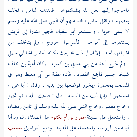
فاخرجوا إليها لعل الله ينفلكموها . فانتدب الناس ، فخف
بعضهم ، وثقل بعض ، ظنا منهم أن النبي صلى الله عليه وسلم
لا يلقى حربا . واستشعر
أبو سفيان
فجهز منذرا إلى
قريش
يستنفرهم إلى أموالهم . فأسرعوا الخروج ، ولم يتخلف من
أشرافهم أحد ، إلا أن
أبا لهب
قد بعث مكانه
العاص
أخا
أبي جهل
. ولم يخرج أحد من
بني عدي بن كعب
. وكان
أمية بن خلف
شيخا جسيما فأجمع القعود . فأتاه
عقبة بن أبي معيط
وهو في
المسجد بمجمرة وبخور فوضعها بين يديه ، وقال :
أبا علي ،
استجمر ! فإنما أنت من النساء . قال : قبحك الله ، ثم تجهز
وخرج معهم . وخرج النبي صلى الله عليه وسلم في ثامن رمضان
، واستعمل على
المدينة
عمرو بن أم مكتوم
على الصلاة . ثم رد
أبا
لبابة
من
الروحاء
واستعمله على
المدينة
. ودفع اللواء إلى
مصعب