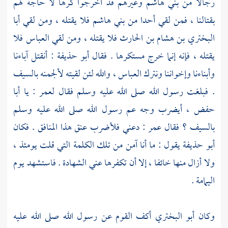
رجالا من
بني هاشم
وغيرهم قد أخرجوا كرها لا حاجة لهم
بقتالنا ، فمن لقي أحدا من
بني هاشم
فلا يقتله ، ومن لقي
أبا
البختري بن هشام بن الحارث
فلا يقتله ، ومن لقي
العباس
فلا
يقتله ، فإنه إنما خرج مستكرها . فقال
أبو حذيفة
: أنقتل آباءنا
وأبناءنا وإخواننا ونترك
العباس ،
والله لئن لقيته لألجمنه بالسيف
. فبلغت رسول الله صلى الله عليه وسلم فقال
لعمر
: يا
أبا
حفض ،
أيضرب وجه عم رسول الله صلى الله عليه وسلم
بالسيف ؟ فقال
عمر
: دعني فلأضرب عنق هذا المنافق . فكان
أبو حذيفة
يقول : ما أنا آمن من تلك الكلمة التي قلت يومئذ ،
ولا أزال منها خائفا ، إلا أن تكفرها عني الشهادة . فاستشهد يوم
اليمامة
.
وكان
أبو البختري
أكف القوم عن رسول الله صلى الله عليه