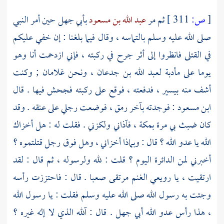
[
ص:
311 ]
ثم مر
عبد الله بن مسعود
بأبي جهل
حين أمر النبي
صلى الله عليه وسلم بالتماسه ، وقال فيما بلغنا : إن خفي عليكم
في القتلى فانظروا إلى أثر جرح في ركبته ، فإني ازدحمت أنا وهو
يوما على مأدبة
لعبد الله بن جدعان ،
ونحن غلامان ; وكنت
أشف منه بيسير ، فدفعته ، فوقع على ركبته فجحش فيها . قال
ابن مسعود
: فوجدته بآخر رمق ، فوضعت رجلي على عنقه . وقد
كان ضبث بي مرة
بمكة ،
فآذاني ولكزني . فقلت له : هل أخزاك
الله يا عدو الله ؟ قال : وبماذا أخزاني ، وهل فوق رجل قتلتموه ؟
أخبرني لمن الدائرة اليوم ؟ قلت : لله ولرسوله ، ثم قال : لقد
ارتقيت ، يا رويعي الغنم مرتقى صعبا . قال : فاحتززت رأسه
وجئت به رسول الله صلى الله عليه وسلم فقلت : يا رسول الله
، هذا رأس عدو الله
أبي جهل
. قال : آلله الذي لا إله غيره ؟