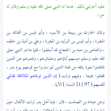
عليه أحزنني ذلك . فدعا له النبي صلى الله عليه وسلم وقال له
خيرا
.
وكان
الحارث بن ربيعة بن الأسود ،
وأبو قيس بن الفاكه بن
المغيرة ،
وأبو قيس بن الوليد بن المغيرة ،
وعلي بن أمية بن خلف
،
والعاص بن منبه بن الحجاج
قد أسلموا ، فلما هاجر النبي صلى
الله عليه وسلم حبسهم آباؤهم وعشائرهم ، وفتنوهم عن الدين
فافتتنوا نعوذ بالله من فتنة الدين ثم ساروا مع قومهم يوم
بدر ،
فقتلوا جميعا . وفيهم نزلت (
إن الذين توفاهم الملائكة ظالمي
أنفسهم
( 97 ) ) [ النساء ] الآية .
وعن
عبادة بن الصامت ،
قال : فينا أهل
بدر
نزلت الأنفال حين
تنازعنا في الغنيمة وساءت فيها أخلاقنا ، فنزعه الله من أيدينا