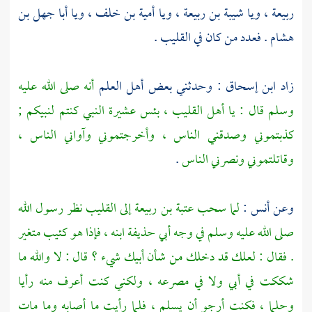
ربيعة ،
ويا
شيبة بن ربيعة ،
ويا
أمية بن خلف ،
ويا
أبا جهل بن
هشام
. فعدد من كان في القليب .
زاد
ابن إسحاق
: وحدثني بعض أهل العلم
أنه صلى الله عليه
وسلم قال : يا أهل القليب ، بئس عشيرة النبي كنتم لنبيكم ;
كذبتموني وصدقني الناس ، وأخرجتموني وآواني الناس ،
وقاتلتموني ونصرني الناس
.
وعن
أنس
:
لما سحب
عتبة بن ربيعة
إلى القليب نظر رسول الله
صلى الله عليه وسلم في وجه
أبي حذيفة
ابنه ، فإذا هو كئيب متغير
. فقال : لعلك قد دخلك من شأن أبيك شيء ؟ قال : لا والله ما
شككت في أبي ولا في مصرعه ، ولكني كنت أعرف منه رأيا
وحلما ، فكنت أرجو أن يسلم ، فلما رأيت ما أصابه وما مات