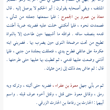
الملتف ، وبقي أصحابه يقولون :
أبو الحكم
لا يوصل إليه . قال
معاذ بن عمرو بن الجموح
: فلما سمعتها جعلته من شأني ،
فصمدت نحوه ، فلما أمكنني حملت عليه فضربته ضربة أطنت
قدمه بنصف ساقه . فوالله ما أشبهها حين طاحت إلا بالنواة
تطيح من تحت مرضخة النوى حين يضرب بها . فضربني ابنه
عكرمة
على عاتقي فطرح يدي ، فتعلقت بجلدة من جنبي ، فلما
آذتني وضعت عليها قدمي ، ثم تمطيت بها عليها حتى طرحتها .
قال : ثم عاش بعد ذلك إلى زمن
عثمان
.
ثم مر
بأبي جهل
معوذ بن عفراء ،
فضربه حتى أثبته ، وتركه وبه
رمق ، وقاتل
معوذ
حتى قتل ، وقتل أخوه
عوف
قبله . واسم
أبيهما :
الحارث بن رفاعة بن الحارث الزرقي
.