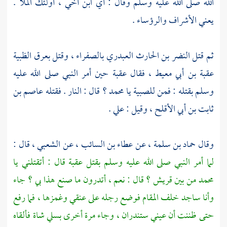
الله صلى الله عليه وسلم وقال : أي ابن أخي ، أولئك الملأ .
يعني الأشراف والرؤساء .
ثم قتل
النضر بن الحارث العبدري
بالصفراء ،
وقتل
بعرق الظبية
عقبة بن أبي معيط ،
فقال
عقبة
حين أمر النبي صلى الله عليه
وسلم بقتله : فمن للصبية يا
محمد ؟
قال : النار . فقتله
عاصم بن
ثابت بن أبي الأقلح ،
وقيل :
علي
.
وقال
حماد بن سلمة ،
عن
عطاء بن السائب ،
عن
الشعبي ،
قال :
لما أمر النبي صلى الله عليه وسلم بقتل
عقبة
قال : أتقتلني يا
محمد
من بين
قريش ؟
قال : نعم ، أتدرون ما صنع هذا بي ؟ جاء
وأنا ساجد خلف المقام فوضع رجله على عنقي وغمزها ، فما رفع
حتى ظننت أن عيني ستندران ، وجاء مرة أخرى بسلي شاة فألقاه