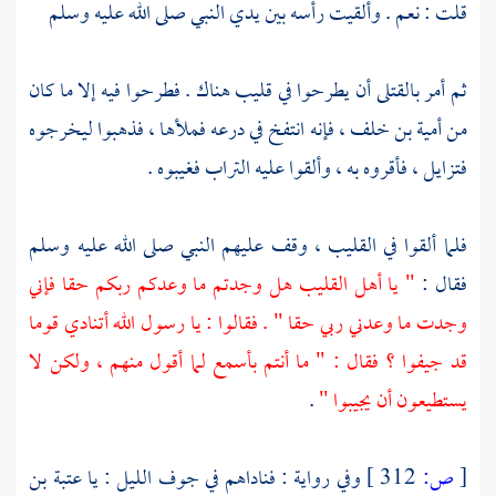
قلت : نعم . وألقيت رأسه بين يدي النبي صلى الله عليه وسلم
ثم أمر بالقتلى أن يطرحوا في قليب هناك . فطرحوا فيه إلا ما كان
من
أمية بن خلف ،
فإنه انتفخ في درعه فملأها ، فذهبوا ليخرجوه
فتزايل ، فأقروه به ، وألقوا عليه التراب فغيبوه .
فلما ألقوا في القليب ، وقف عليهم النبي صلى الله عليه وسلم
فقال :
" يا أهل القليب هل وجدتم ما وعدكم ربكم حقا فإني
وجدت ما وعدني ربي حقا " . فقالوا : يا رسول الله أتنادي قوما
قد جيفوا ؟ فقال : " ما أنتم بأسمع لما أقول منهم ، ولكن لا
يستطيعون أن يجيبوا "
.
[
ص:
312 ]
وفي رواية : فناداهم في جوف الليل : يا
عتبة بن