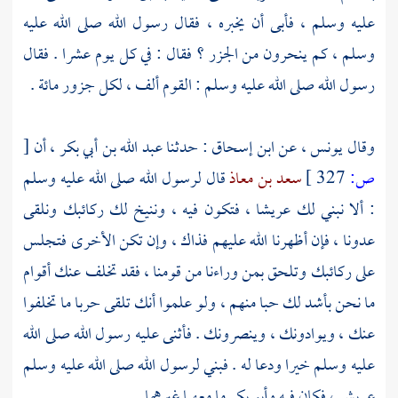
عليه وسلم ، فأبى أن يخبره ، فقال رسول الله صلى الله عليه
وسلم ، كم ينحرون من الجزر ؟ فقال : في كل يوم عشرا . فقال
رسول الله صلى الله عليه وسلم : القوم ألف ، لكل جزور مائة .
وقال
يونس ،
عن
ابن إسحاق
: حدثنا
عبد الله بن أبي بكر ،
أن
[
ص:
327 ]
سعد بن معاذ
قال لرسول الله صلى الله عليه وسلم
: ألا نبني لك عريشا ، فتكون فيه ، وننيخ لك ركائبك ونلقى
عدونا ، فإن أظهرنا الله عليهم فذاك ، وإن تكن الأخرى فتجلس
على ركائبك وتلحق بمن وراءنا من قومنا ، فقد تخلف عنك أقوام
ما نحن بأشد لك حبا منهم ، ولو علموا أنك تلقى حربا ما تخلفوا
عنك ، ويوادونك ، وينصرونك . فأثنى عليه رسول الله صلى الله
عليه وسلم خيرا ودعا له . فبني لرسول الله صلى الله عليه وسلم
عريش ، فكان فيه
وأبو بكر
ما معهما غيرهما .