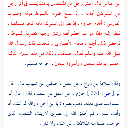
ابن عباس
قال : بينما رجل من المسلمين يومئذ يشتد في أثر رجل
من المشركين أمامه ، إذ سمع ضربة بالسوط فوقه وصوت
الفارس : أقدم حيزوم . إذ نظر إلى المشرك أمامه فخر مستلقيا ،
فنظر إليه فإذا هو قد خطم أنفه وشق وجهه كضربة السوط ،
فاخضر ذلك أجمع . فجاء الأنصاري ، فحدث ذاك رسول الله
صلى الله عليه وسلم فقال : صدقت ، ذلك من مدد السماء الثالثة
. فقتلوا يومئذ سبعين ، وأسروا سبعين
. أخرجه
مسلم
.
وقال
سلامة بن روح ،
عن
عقيل ،
حدثني
ابن شهاب
قال : قال
أبو
[
ص:
331 ]
حازم ،
عن
سهل بن سعد ،
قال : قال
أبو
أسيد الساعدي
بعدما ذهب بصره : يا ابن أخي ، والله لو كنت أنا
وأنت
ببدر ،
ثم أطلق الله لي بصري لأريتك الشعب الذي
خرجت علينا منه الملائكة ، غير شك ولا تمار .