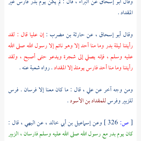
وقال
أبو إسحاق
عن
البراء ،
قال : لم يكن يوم
بدر
فارس غير
المقداد
.
وقال
أبو إسحاق ،
عن
حارثة بن مضرب
:
إن
عليا
قال : لقد
رأيتنا ليلة
بدر
وما منا أحد إلا وهو نائم إلا رسول الله صلى الله
عليه وسلم ، فإنه يصلي إلى شجرة ويدعو حتى أصبح ، ولقد
رأيتنا وما منا أحد فارس يومئذ إلا
المقداد
. رواه
شعبة
عنه .
ومن وجه آخر عن
علي ،
قال : ما كان معنا إلا فرسان . فرس
للزبير
وفرس
للمقداد بن الأسود
.
[
ص:
326 ]
وعن
إسماعيل بن أبي خالد ،
عن
البهي ،
قال :
كان يوم
بدر
مع رسول الله صلى الله عليه وسلم فارسان ،
الزبير