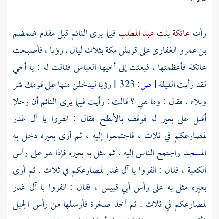
رأت
عاتكة بنت عبد المطلب
فيما يرى النائم قبل مقدم
ضمضم
بن عمرو الغفاري
على
قريش
مكة
بثلاث ليال ، رؤيا ، فأصبحت
عاتكة
فأعظمتها ، فبعثت إلى أخيها
العباس
فقالت له : يا أخي
لقد رأيت الليلة
[
ص:
323 ]
رؤيا ليدخلن منها على قومك شر
وبلاء . فقال : وما هي ؟ قالت : رأيت فيما يرى النائم أن رجلا
أقبل على بعير له فوقف بالأبطح فقال : انفروا يا آل غدر
لمصارعكم في ثلاث ، فاجتمعوا إليه ، ثم أرى بعيره دخل به
المسجد واجتمع الناس إليه . ثم مثل به بعيره فإذا هو على رأس
الكعبة ،
فقال : انفروا يا آل غدر لمصارعكم في ثلاث . ثم أرى
بعيره مثل به على رأس
أبي قبيس ،
فقال : انفروا يا آل غدر
لمصارعكم في ثلاث . ثم أخذ صخرة فأرسلها من رأس الجبل