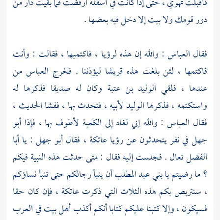
فأقبلت تهوي ، حتى إذا كانت في أسفله ارفضت فما بقيت دار من
دور قومك ولا بيت إلا دخل فيه بعضها .
فقال
العباس
: والله إن هذه لرؤيا ، فاكتميها ، فقالت : وأنت
فاكتمها ، لئن بلغت هذه
قريشا
ليؤذننا . فخرج
العباس
من
عندها ، فلقي
الوليد بن عتبة
وكان له صديقا فذكرها له
واستكتمه ، فذكرها
الوليد
لأبيه ، فتحدث بها ، ففشا الحديث ،
فقال
العباس
: والله إني لغاد إلى
الكعبة
لأطوف بها ، فإذا
أبو
جهل
في نفر يتحدثون عن رؤيا
عاتكة ،
فقال
أبو جهل
: يا
أبا
الفضل
تعال . فجلست إليه فقال : متى حدثت هذه النبية فيكم
؟ ما رضيتم يا
بني عبد المطلب
أن ينبأ رجالكم حتى تنبأ نساؤكم
، سنتربص بكم هذه الثلاث التي ذكرت
عاتكة ،
فإن كان حقا
فسيكون ، وإلا كتبنا عليكم كتابا أنكم أكذب أهل بيت في العرب