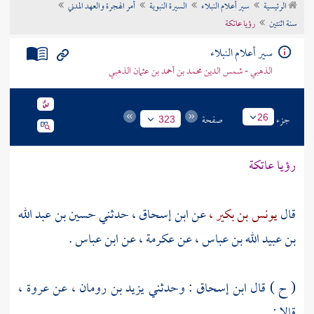
الرئيسية
سير أعلام النبلاء
السيرة النبوية
أمر الهجرة والعهد المدني
تراجم الأعلام
سنة اثنتين
رؤيا عاتكة
سير أعلام النبلاء
الذهبي - شمس الدين محمد بن أحمد بن عثمان الذهبي
جزء
صفحة
26
323
رؤيا
عاتكة
قال
يونس بن بكير ،
عن
ابن إسحاق ،
حدثني
حسين بن عبد الله
بن عبيد الله بن عباس ،
عن
عكرمة ،
عن
ابن عباس
.
( ح ) قال
ابن إسحاق
: وحدثني
يزيد بن رومان ،
عن
عروة ،
قالا :