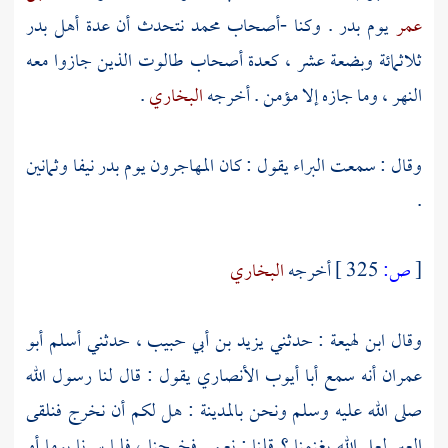
عمر
يوم
بدر
. وكنا -أصحاب
محمد
نتحدث أن عدة أهل
بدر
ثلاثمائة وبضعة عشر ، كعدة أصحاب
طالوت
الذين جازوا معه
النهر ، وما جازه إلا مؤمن . أخرجه
البخاري
.
وقال : سمعت
البراء
يقول : كان المهاجرون يوم
بدر
نيفا وثمانين
.
[
ص:
325 ]
أخرجه
البخاري
وقال
ابن لهيعة
: حدثني
يزيد بن أبي حبيب ،
حدثني
أسلم أبو
عمران
أنه سمع
أبا أيوب الأنصاري
يقول : قال لنا رسول الله
صلى الله عليه وسلم ونحن
بالمدينة
: هل لكم أن نخرج فنلقى
العير لعل الله يغنمنا ؟ قلنا : نعم . فخرجنا ، فلما سرنا يوما أو