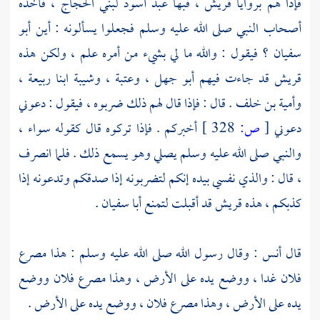
فإذا هم بروايا
قريش ،
فبها عبد أسود
لبني الحجاج ،
فأخذه
أصحاب النبي صلى الله عليه وسلم فجعلوا يسألونه : أين
أبو
سفيان ؟
فيقول : والله ما لي بشيء من أمره علم ، ولكن هذه
قريش
قد جاءت فيهم
أبو جهل ،
وعتبة ،
وشيبة ابنا ربيعة ،
وأمية بن خلف
. قال : فإذا قال لهم ذلك ضربوه ، فيقول : دعوني
دعوني
[
ص:
328 ]
أخبركم . فإذا تركوه قال كقوله سواء ،
والنبي صلى الله عليه وسلم يصلي وهو يسمع ذلك . فلما انصرف
، قال : والذي نفسي بيده إنكم لتضربونه إذا صدقكم وتدعونه إذا
كذبكم ، هذه
قريش
قد أقبلت لتمنع
أبا سفيان
.
قال
أنس
: وقال رسول الله صلى الله عليه وسلم : هذا مصرع
فلان غدا ، ووضع يده على الأرض ، وهذا مصرع فلان ووضع
يده على الأرض ، وهذا مصرع فلان ، ووضع يده على الأرض .