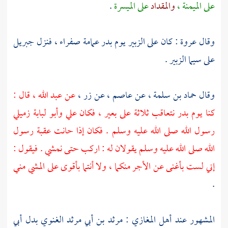
على الميمنة ،
والمقداد
على الميسرة
.
وقال
عروة
: كان على
الزبير
يوم
بدر
عمامة صفراء ، فنزل
جبريل
على سيما
الزبير
.
وقال
حماد بن سلمة ،
عن
عاصم ،
عن
زر ،
عن
عبد الله ،
قال :
كنا يوم
بدر
نتعاقب ثلاثة على بعير ، فكان
علي
وأبو لبابة
زميلي
رسول الله صلى الله عليه وسلم . فكان إذا حانت عقبة رسول
الله صلى الله عليه وسلم يقولان له : اركب حتى نمشي . فيقول :
إني لست بأغنى عن الأجر منكما ، ولا أنتما بأقوى على المشي مني
.
المشهور عند أهل المغازي :
مرثد بن أبي مرثد الغنوي
بدل
أبي