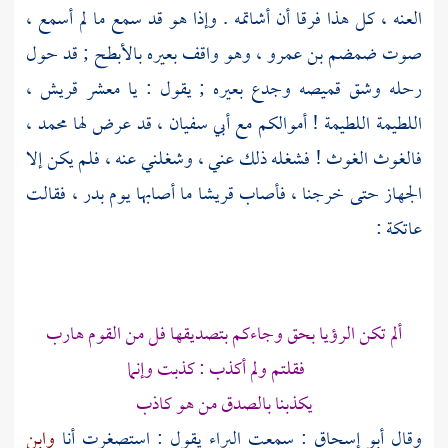
العنه ، كل هذا فرقا أن أشاتمه . وإذا هو قد سمع ما لم أسمع ،
صوت
ضمضم بن عمرو ،
وهو واقف بعيره بالأبطح ; قد حول
رحله وشق قميصه وجدع بعيره ; يقول : يا معشر
قريش ،
اللطيمة اللطيمة ! أموالكم مع
أبي سفيان ،
قد عرض لها
محمد ،
فالغوث الغوث ! فشغله ذلك عني ، وشغلني عنه ، فلم يكن إلا
الجهاز حتى خرجنا ، فأصاب
قريشا
ما أصابها يوم
بدر ،
فقالت
عاتكة
:
ألم تكن الرؤيا بحق وجاءكم بتصديقها فل من القوم هارب
فقلتم ولم أكذب : كذبت وإنما
يكذبنا بالصدق من هو كاذب
وقال
أبو إسحاق
: سمعت
البراء
يقول : استصغرت أنا
وابن