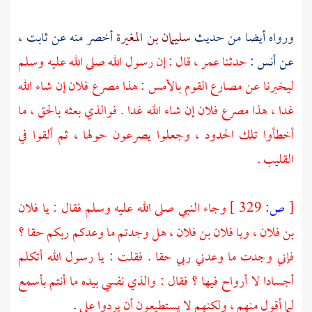
ورواه أيضا من حديث
سليمان بن المغيرة
أخصر منه عن
ثابت ،
عن
أنس :
حدثنا
عمر ،
قال : إن رسول الله صلى الله عليه وسلم
ليخبرنا عن مصارع القوم بالأمس : هذا مصرع فلان إن شاء الله
غدا ، هذا مصرع فلان إن شاء الله غدا . فوالذي بعثه بالحق ، ما
أخطأوا تلك الحدود ، وجعلوا يصرعون حولها ، ثم ألقوا في
القليب .
[
ص:
329 ]
وجاء النبي صلى الله عليه وسلم فقال : يا فلان
بن فلان ، ويا فلان بن فلان ، هل وجدتم ما وعدكم ربكم حقا ؟
فإني وجدت ما وعدني ربي حقا . فقلت : يا رسول الله أتكلم
أجسادا لا أرواح فيها ؟ فقال : والذي نفسي بيده ما أنتم بأسمع
لما أقول منهم ، ولكنهم لا يستطيعون أن يردوا علي
.