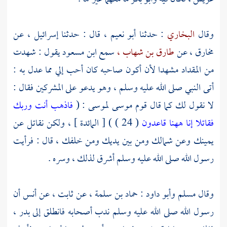
وقال
البخاري
: حدثنا
أبو نعيم ،
قال : حدثنا
إسرائيل ،
عن
مخارق ،
عن
طارق بن شهاب ،
سمع
ابن مسعود
يقول : شهدت
من
المقداد
مشهدا لأن أكون صاحبه كان أحب إلي مما عدل به :
أتى النبي صلى الله عليه وسلم ، وهو يدعو على المشركين فقال :
لا نقول لك كما قال قوم
موسى
لموسى
: (
فاذهب أنت وربك
فقاتلا إنا ههنا قاعدون
( 24 ) ) [ المائدة ] ، ولكن نقاتل عن
يمينك وعن شمالك ومن بين يديك ومن خلفك ، قال : فرأيت
رسول الله صلى الله عليه وسلم أشرق لذلك ، وسره .
وقال
مسلم
وأبو داود
:
حماد بن سلمة ،
عن
ثابت ،
عن
أنس
أن
رسول الله صلى الله عليه وسلم ندب أصحابه فانطلق إلى
بدر ،