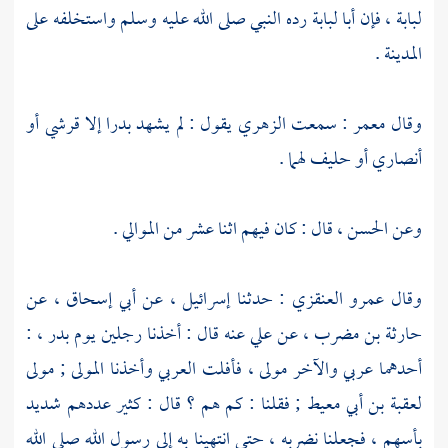
لبابة ،
فإن
أبا لبابة
رده النبي صلى الله عليه وسلم واستخلفه على
المدينة
.
وقال
معمر
: سمعت
الزهري
يقول : لم يشهد
بدرا
إلا قرشي أو
أنصاري أو حليف لهما .
وعن
الحسن ،
قال : كان فيهم اثنا عشر من الموالي .
وقال
عمرو العنقزي
: حدثنا
إسرائيل ،
عن
أبي إسحاق ،
عن
حارثة بن مضرب ،
عن
علي
عنه قال : أخذنا رجلين يوم
بدر ،
:
أحدهما عربي والآخر مولى ، فأفلت العربي وأخذنا المولى ; مولى
لعقبة بن أبي معيط ;
فقلنا : كم هم ؟ قال : كثير عددهم شديد
بأسهم ، فجعلنا نضربه ، حتى انتهينا به إلى رسول الله صلى الله