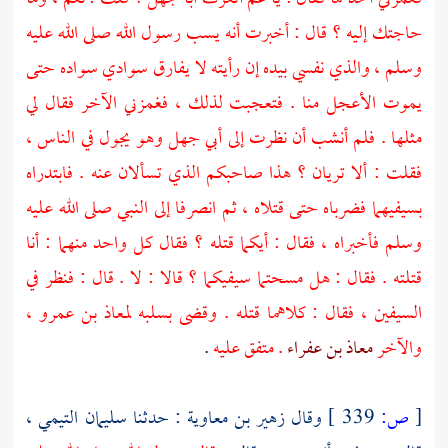
حاجتك إليه ؟ قال : أخبرت أنه يسب رسول الله صلى الله عليه
وسلم ، والذي نفسي بيده إن رأيته لا يفارق سوادي سواده حتى
يموت الأعجل منا . فتعجبت لذلك ، فغمزني الآخر فقال لي
مثلها . فلم أنشب أن نظرت إلى
أبي جهل
وهو يجول في الناس ،
فقلت : ألا تريان ؟ هذا صاحبكم الذي تسألان عنه . فابتدراه
بسيفيهما فضرباه حتى قتلاه ، ثم انصرفا إلى النبي صلى الله عليه
وسلم فأخبراه ، فقال : أيكما قتله ؟ فقال كل واحد منهما : أنا
قتلته . فقال : هل مسحتما سيفيكما ؟ قالا : لا . قال : فنظر في
السيفين ، فقال : كلاهما قتله . وقضى بسلبه
لمعاذ بن عمرو ،
والآخر
معاذ بن عفراء
. متفق عليه
.
[
ص:
339 ]
وقال
زهير بن معاوية
: حدثنا
سليمان التيمي ،