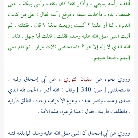
أنقف رأسه بسيفي ، وأذكر نقفا كان ينقف رأسي
بمكة ،
حتى
ضعفت يده ، فأخذت سيفه ، فرفع رأسه فقال : على من كانت
الدبرة ، لنا أو علينا ؟ ألست رويعينا
بمكة ؟
قال : فقتلته . ثم
أتيت النبي صلى الله عليه وسلم فقلت : قتلت
أبا جهل
. فقال :
آلله الذي لا إله إلا هو ؟ فاستحلفني ثلاث مرار . ثم قام معي
إليهم ، فدعا عليهم
.
وروي نحوه عن
سفيان الثوري ،
عن
أبي إسحاق
وفيه :
فاستحلفني
[
ص:
340 ]
وقال : الله أكبر ، الحمد لله الذي
صدق وعده ، ونصر عبده ، وهزم الأحزاب وحده ، انطلق فأرنيه
. فانطلقت فأريته . فقال : هذا فرعون هذه الأمة .
وروي عن
أبي إسحاق
أن النبي صلى الله عليه وسلم لما بلغه قتله