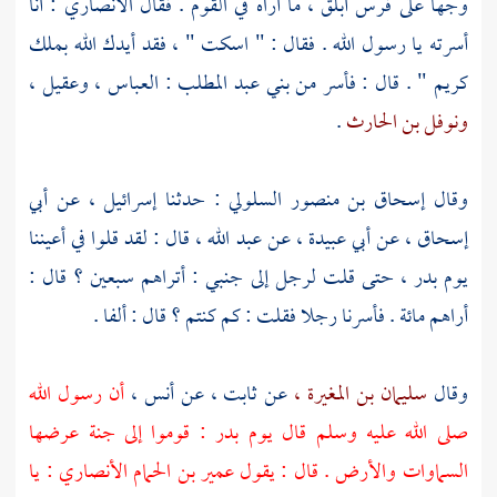
وجها على فرس أبلق ، ما أراه في القوم . فقال
الأنصاري
: أنا
أسرته يا رسول الله . فقال : " اسكت " ، فقد أيدك الله بملك
كريم " . قال : فأسر من
بني عبد المطلب
:
العباس ،
وعقيل ،
ونوفل بن الحارث
.
وقال
إسحاق بن منصور السلولي
: حدثنا
إسرائيل ،
عن
أبي
إسحاق ،
عن
أبي عبيدة ،
عن
عبد الله ،
قال : لقد قلوا في أعيننا
يوم
بدر ،
حتى قلت لرجل إلى جنبي : أتراهم سبعين ؟ قال :
أراهم مائة . فأسرنا رجلا فقلت : كم كنتم ؟ قال : ألفا .
وقال
سليمان بن المغيرة ،
عن
ثابت ،
عن
أنس ،
أن رسول الله
صلى الله عليه وسلم قال يوم
بدر
: قوموا إلى جنة عرضها
السماوات والأرض . قال : يقول
عمير بن الحمام الأنصاري
: يا