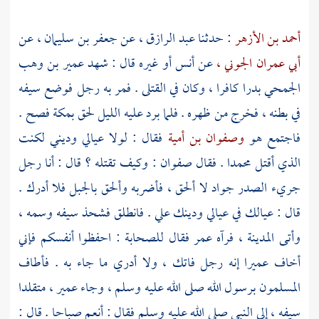
أحمد بن الأزهر
: حدثنا
عبد الرازق ،
عن
جعفر بن سليمان ،
عن
أبي عمران الجوني ،
عن
أنس
أو غيره قال : شهد
عمير بن وهب
الجمحي
بدرا
كافرا ، وكان في القتلى . فمر به رجل فوضع سيفه
في بطنه ، فخرج من ظهره . فلما برد عليه الليل لحق
بمكة
فصح .
فاجتمع هو
وصفوان بن أمية
فقال : لولا عيالي وديني لكنت
الذي أقتل محمدا . فقال
صفوان
: وكيف تقتله ؟ قال : أنا رجل
جريء الصدر جواد لا ألحق ، فأضربه وألحق بالجبل فلا أدرك .
قال : عيالك في عيالي ودينك علي . فانطلق فشحذ سيفه وسمه ،
وأتى
المدينة ،
فرآه
عمر
فقال للصحابة : احفظوا أنفسكم فإني
أخاف
عميرا
إنه رجل فاتك ، ولا أدري ما جاء به . فأطاف
المسلمون برسول الله صلى الله عليه وسلم ، وجاء
عمير ،
متقلدا
سيفه ، إلى النبي صلى الله عليه وسلم فقال : أنعم صباحا . قال :