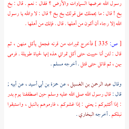
رسول الله عرضها السماوات والأرض ؟ فقال : نعم . قال : بخ
بخ ! قال : ما يحملك على قولك بخ بخ ؟ قال : لا والله يا رسول
الله إلا رجاء أن أكون من أهلها . قال . فإنك من أهلها .
[
ص:
335 ]
فأخرج تميرات من قرنه فجعل يأكل منهن ، ثم
قال : لئن أنا حييت حتى آكل تمراتي هذه إنها لحياة طويلة . فرمى
بهن ، ثم قاتل حتى قتل
. أخرجه
مسلم
.
وقال
عبد الرحمن بن الغسيل ،
عن
حمزة بن أبي أسيد ،
عن أبيه ;
قال :
قال رسول الله صلى الله عليه وسلم حين اصطففنا يوم
بدر
: إذا أكثبوكم ; يعني : إذا غشوكم ، فارموهم بالنبل ، واستبقوا
نبلكم
. أخرجه
البخاري
.