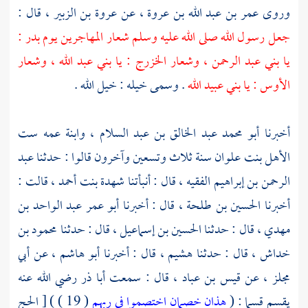
وروى
عمر بن عبد الله بن عروة ،
عن
عروة بن الزبير ،
قال :
جعل رسول الله صلى الله عليه وسلم شعار
المهاجرين
يوم
بدر
:
يا
بني عبد الرحمن ،
وشعار
الخزرج
: يا
بني عبد الله ،
وشعار
الأوس
: يا
بني عبيد الله
. وسمى خيله : خيل الله .
أخبرنا
أبو محمد عبد الخالق بن عبد السلام ،
وابنة عمه
ست
الأهل بنت علوان
سنة ثلاث وتسعين وآخرون قالوا : حدثنا
عبد
الرحمن بن إبراهيم الفقيه ،
قال : أنبأتنا
شهدة بنت أحمد ،
قالت :
أخبرنا
الحسين بن طلحة ،
قال : أخبرنا
أبو عمر عبد الواحد بن
مهدي ،
قال : حدثنا
الحسين بن إسماعيل ،
قال : حدثنا
محمود بن
خداش ،
قال : حدثنا
هشيم ،
قال : أخبرنا
أبو هاشم ،
عن
أبي
مجلز ،
عن
قيس بن عباد ،
قال : سمعت
أبا ذر
رضي الله عنه
يقسم قسما : (
هذان خصمان اختصموا في ربهم
( 19 ) ) [ الحج