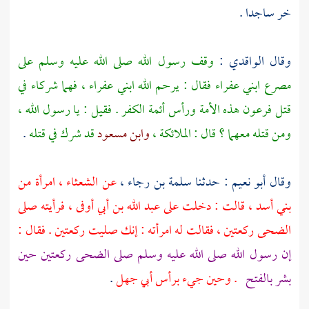
خر ساجدا .
وقال
الواقدي
:
وقف رسول الله صلى الله عليه وسلم على
مصرع ابني
عفراء
فقال : يرحم الله ابني
عفراء ،
فهما شركاء في
قتل فرعون هذه الأمة ورأس أئمة الكفر . فقيل : يا رسول الله ،
ومن قتله معهما ؟ قال : الملائكة ،
وابن مسعود
قد شرك في قتله
.
وقال
أبو نعيم
: حدثنا
سلمة بن رجاء ،
عن
الشعثاء ،
امرأة من
بني أسد ،
قالت : دخلت على
عبد الله بن أبي أوفى ،
فرأيته صلى
الضحى ركعتين ، فقالت له امرأته : إنك صليت ركعتين . فقال :
إن رسول الله صلى الله عليه وسلم صلى الضحى ركعتين حين
بشر بالفتح
. وحين جيء برأس
أبي جهل
.