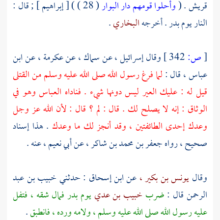
قريش
. (
وأحلوا قومهم دار البوار
( 28 ) ) [ إبراهيم ] ; قال :
النار يوم
بدر
. أخرجه
البخاري
.
[
ص:
342 ]
وقال
إسرائيل ،
عن
سماك ،
عن
عكرمة ،
عن
ابن
عباس ،
قال :
لما فرغ رسول الله صلى الله عليه وسلم من القتلى
قيل له : عليك العير ليس دونها شيء . فناداه
العباس
وهو في
الوثاق : إنه لا يصلح لك . قال : لم ؟ قال : لأن الله عز وجل
وعدك إحدى الطائفتين ، وقد أنجز لك ما وعدك
. هذا إسناد
صحيح ، رواه
جعفر بن محمد بن شاكر ،
عن
أبي نعيم ،
عنه .
وقال
يونس بن بكير ،
عن
ابن إسحاق
: حدثني
خبيب بن عبد
الرحمن
قال :
ضرب
خبيب بن عدي
يوم
بدر
فمال شقه ، فتفل
عليه رسول الله صلى الله عليه وسلم ، ولامه ورده ، فانطبق
.