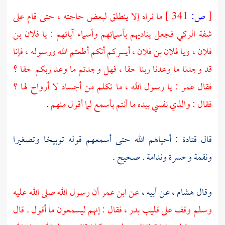
[
ص:
341 ]
ما نراه إلا ينطلق لبعض حاجته ، حتى قام على
شفة الركي فجعل يناديهم بأسمائهم وأسماء آبائهم : يا فلان بن
فلان ، ويا فلان بن فلان ، أيسركم أنكم أطعتم الله ورسوله ، فإنا
قد وجدنا ما وعدنا ربنا حقا ، فهل وجدتم ما وعد ربكم حقا ؟
فقال
عمر
: يا رسول الله ، ما تكلم من أجساد لا أرواح لها ؟
فقال : والذي نفسي بيده ما أنتم بأسمع لما أقول منهم
.
قال
قتادة :
أحياهم الله حتى أسمعهم قوله توبيخا وتصغيرا
ونقمة وحسرة وندامة . صحيح .
وقال
هشام ،
عن أبيه ،
عن
ابن عمر
أن رسول الله صلى الله عليه
وسلم وقف على قليب
بدر ،
فقال : إنهم ليسمعون ما أقول . قال