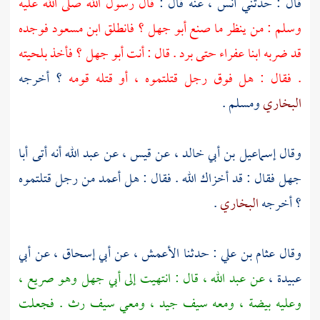
قال : حدثني
أنس ،
عنه قال :
قال رسول الله صلى الله عليه
وسلم : من ينظر ما صنع
أبو جهل ؟
فانطلق
ابن مسعود
فوجده
قد ضربه
ابنا عفراء
حتى برد . قال : أنت
أبو جهل ؟
فأخذ بلحيته
. فقال : هل فوق رجل قتلتموه ، أو قتله قومه
؟ أخرجه
البخاري
ومسلم
.
وقال
إسماعيل بن أبي خالد ،
عن
قيس ،
عن
عبد الله
أنه أتى
أبا
جهل
فقال : قد أخزاك الله . فقال : هل أعمد من رجل قتلتموه
؟ أخرجه
البخاري
.
وقال
عثام بن علي
: حدثنا
الأعمش ،
عن
أبي إسحاق ،
عن
أبي
عبيدة ،
عن
عبد الله ،
قال : انتهيت إلى
أبي جهل
وهو
صريع ،
وعليه بيضة ، ومعه سيف جيد ، ومعي سيف رث . فجعلت