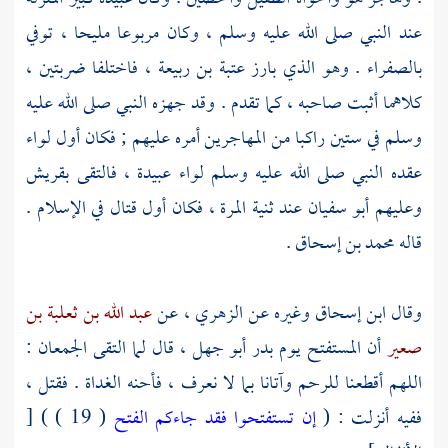
عند النبي صلى الله عليه وسلم ، وكان
مربوعا
مليحا ، توفي
بالصفراء . وهو الذي بارز
عتبة بن ربيعة ،
فاختلفا ضربتين ،
كلاهما أثبت صاحبه ، كما تقدم . وقد جهزه النبي صلى الله عليه
وسلم في ستين راكبا من
المهاجرين
أمره عليهم ; فكان أول لواء
عقده النبي صلى الله عليه وسلم لواء
عبيدة ،
فالتقى
بقريش
وعليهم
أبو سفيان
عند
ثنية المرة ،
فكان أول قتال في الإسلام .
قاله
محمد بن إسحاق
.
وقال
ابن إسحاق
وغيره عن
الزهري ،
عن
عبد الله بن ثعلبة بن
صعير
أن المستفتح يوم
بدر
أبو جهل ،
قال لما التقى الجمعان :
اللهم أقطعنا للرحم وآتانا بما لا نعرف ، فأحنه الغداة . فقتل ،
ففيه أنزلت : (
إن تستفتحوا فقد جاءكم الفتح
( 19 ) ) [