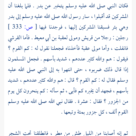
فكان النبي صلى الله عليه وسلم يتخبر عن
بدر
. فلما بلغنا أن
المشركين قد أقبلوا ، سار رسول الله صلى الله عليه وسلم إلى
بدر
وهي بئر فسبقنا المشركين إليها ، فوجدنا فيها
[
ص:
333 ]
رجلين : رجلا من
قريش
ومولى
لعقبة بن أبي معيط
. فأما القرشي
فانفلت ، وأما
مولى عقبة
فأخذناه فجعلنا نقول له : كم القوم ؟
فيقول : هم والله كثير عددهم ، شديد بأسهم . فجعل المسلمون
إذا قال ذلك ضربوه ، حتى انتهوا به إلى النبي صلى الله عليه
وسلم فقال له : كم القوم ؟ قال : هم والله كثير عددهم ، شديد
بأسهم ، فجهد أن يخبره كم فأبى ، ثم سأله : كم ينحرون كل يوم
من الجزور ؟ فقال : عشرة . فقال نبي الله صلى الله عليه وسلم
القوم ألف ، كل جزور بمئة وتبعها .
ثم إنه أصابنا من الليل طش من مطر ، فانطلقنا تحت الشجر