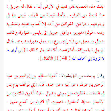
تهلك هذه العصابة فلن تعبد في الأرض أبدا . فقال له
جبريل
:
خذ قبضة من التراب . فأخذ قبضة من التراب فرمى بها في
وجوههم ، فما من المشركين من أحد إلا أصاب عينيه ومنخريه
وفمه ، فولوا مدبرين ، وأقبل
جبريل
إلى إبليس ، فلما رآه وكانت
يده في يد رجل من المشركين نزع يده وولى مدبرا وشيعته . فقال
الرجل : يا
سراقة ،
أما زعمت أنك لنا جار ؟ قال : (
إني أرى ما
لا ترون إني أخاف الله
( 48 ) ) [ الأنفال ] .
وقال
يوسف بن الماجشون
:
أخبرنا
صالح بن إبراهيم بن عبد
الرحمن بن عوف ،
عن أبيه ، عن جده ، قال : إني لواقف يوم
بدر
في الصف ، فنظرت عن يميني وشمالي ، فإذا أنا بين غلامين من
الأنصار
حديثة أسنانهما . فتمنيت أن أكون بين أضلع منهما .
فغمزني أحدهما فقال : يا عم أتعرف
أبا جهل ؟
قلت : نعم ، وما