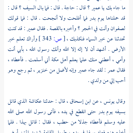
ما جاء بك يا
عمير ؟
قال : حاجة . قال : فما بال السيف ؟ قال :
قد حملناها يوم
بدر
فما أفلحت ولا أنجحت . قال : فما قولك
لصفوان
وأنت في
الحجر ؟
وأخبره بالقصة . فقال
عمير
: قد كنت
تحدثنا عن خبر السماء فنكذبك ،
[
ص:
343 ]
وأراك تعلم خبر
الأرض . أشهد أن لا إله إلا الله وأنك رسول الله ، بأبي أنت
وأمي ، أعطني منك علما يعلم أهل مكة أني أسلمت . فأعطاه ،
فقال
عمر
: لقد جاء
عمير
وإنه لأضل من خنزير ، ثم رجع وهو
أحب إلي من ولدي .
وقال
يونس ،
عن
ابن إسحاق ،
قال : حدثنا
عكاشة
الذي قاتل
بسيفه يوم
بدر
حتى انقطع في يده ، فأتى رسول الله صلى الله
عليه وسلم فأعطاه جذلا من حطب ، فقال : قاتل بهذا . فلما
أخذه هزه فعاد سيفا في يده ، طويل القامة شديد المتن أبيض