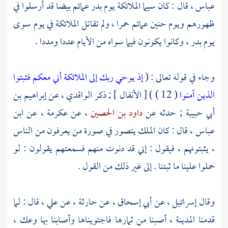
عباس ،
قال : كان سيما الملائكة يوم
بدر
عمائم بيضا قد أرسلوا في
ظهورهم ويوم حنين عمائم حمرا ، ولم تقاتل الملائكة في يوم سوى
يوم
بدر ،
وكانوا يكونون فيما سواه من الأيام عددا ومددا .
وجاء في قوله تعالى : (
إذ يوحي ربك إلى الملائكة أني معكم فثبتوا
الذين آمنوا
( 12 ) ) [ الأنفال ] ; ذكر
الواقدي
، عن
إبراهيم بن
أبي حبيبة ;
حدثه عن
داود بن الحصين ،
عن
عكرمة ،
عن
ابن
عباس ،
قال : كان الملك يتصور في صورة من يعرفون من الناس
، يثبتونهم ، فيقول : إني قد دنوت منهم فسمعتهم يقولون : لو
حملوا علينا ما ثبتنا . إلى غير ذلك من القول .
وقال
إسرائيل ،
عن
أبي إسحاق ،
عن
حارثة ،
عن
علي ،
قال : لما
قدمنا
المدينة ،
أصبنا من ثمارها فاجتويناها وأصابنا بها وعك ،