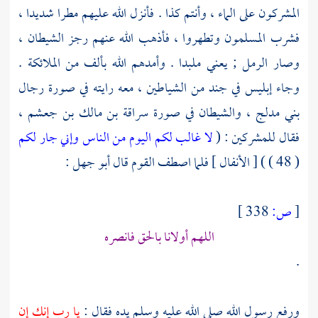
المشركون على الماء ، وأنتم كذا . فأنزل الله عليهم مطرا شديدا ،
فشرب المسلمون وتطهروا ، فأذهب الله عنهم رجز الشيطان ،
وصار الرمل ; يعني ملبدا . وأمدهم الله بألف من الملائكة .
وجاء إبليس في جند من الشياطين ، معه رايته في صورة رجال
بني مدلج ،
والشيطان في صورة
سراقة بن مالك بن جعشم ،
فقال للمشركين : (
لا غالب لكم اليوم من الناس وإني جار لكم
( 48 ) ) [ الأنفال ] فلما اصطف القوم قال
أبو جهل
:
[
ص:
338 ]
اللهم أولانا بالحق فانصره
.
ورفع رسول الله صلى الله عليه وسلم يده فقال :
يا رب إنك إن