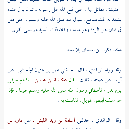
الحديدة . فقاتل بها ، حتى فتح الله على رسوله ، ثم لم يزل عنده
يشهد به المشاهد مع رسول الله صلى الله عليه وسلم ، حتى قتل
في قتال أهل الردة وهو عنده ، وكان ذلك السيف يسمى القوي .
هكذا ذكره
ابن إسحاق
بلا سند .
وقد رواه
الواقدي
، قال : حدثني
عمر بن عثمان الجحشي ،
عن
أبيه ، عن عمته ، قالت :
قال
عكاشة بن محصن
: انقطع سيفي
يوم
بدر ،
فأعطاني رسول الله صلى الله عليه وسلم عودا ، فإذا
هو سيف أبيض طويل . فقاتلت به
.
وقال
الواقدي
: حدثني
أسامة بن زيد الليثي ،
عن
داود بن