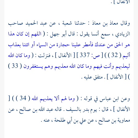
الأنفال ] .
وقال
معاذ بن معاذ
: حدثنا
شعبة ،
عن
عبد الحميد
صاحب
الزيادي ، سمع
أنسا
يقول : قال
أبو جهل
: (
اللهم إن كان هذا
هو الحق من عندك فأمطر علينا حجارة من السماء أو ائتنا بعذاب
أليم
( 32 ) )
[
ص:
337 ]
[ الأنفال ] ، فنزلت : (
وما كان الله
ليعذبهم وأنت فيهم وما كان الله معذبهم وهم يستغفرون
( 33 )
) [ الأنفال ] . متفق عليه .
وعن
ابن عباس
في قوله : (
وما لهم ألا يعذبهم الله
( 34 ) ) [
الأنفال ] ، قال : يوم
بدر
بالسيف . قاله
عبد الله بن صالح ،
عن
معاوية بن صالح ،
عن
علي بن أبي طلحة ،
عنه .