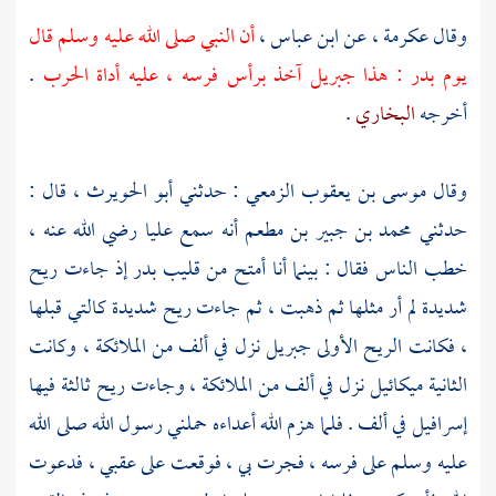
وقال
عكرمة ،
عن
ابن عباس ،
أن النبي صلى الله عليه وسلم قال
يوم
بدر
: هذا
جبريل
آخذ برأس فرسه ، عليه أداة الحرب
.
أخرجه
البخاري
.
وقال
موسى بن يعقوب الزمعي
: حدثني
أبو الحويرث ،
قال :
حدثني
محمد بن جبير بن مطعم
أنه سمع
عليا
رضي الله عنه ،
خطب الناس فقال : بينما أنا أمتح من قليب
بدر
إذ جاءت ريح
شديدة لم أر مثلها ثم ذهبت ، ثم جاءت ريح شديدة كالتي قبلها
، فكانت الريح الأولى
جبريل
نزل في ألف من الملائكة ، وكانت
الثانية
ميكائيل
نزل في ألف من الملائكة ، وجاءت ريح ثالثة فيها
إسرافيل
في ألف . فلما هزم الله أعداءه حملني رسول الله صلى الله
عليه وسلم على فرسه ، فجرت بي ، فوقعت على عقبي ، فدعوت