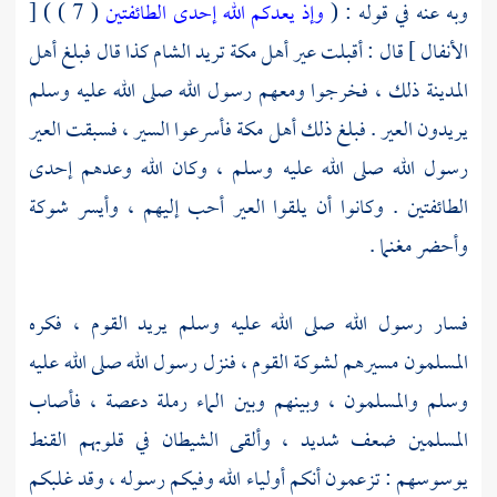
وبه عنه في قوله : (
وإذ يعدكم الله إحدى الطائفتين
( 7 ) ) [
الأنفال ] قال : أقبلت عير
أهل
مكة
تريد
الشام
كذا قال فبلغ
أهل
المدينة
ذلك ، فخرجوا ومعهم رسول الله صلى الله عليه وسلم
يريدون العير . فبلغ ذلك
أهل
مكة
فأسرعوا السير ، فسبقت العير
رسول الله صلى الله عليه وسلم ، وكان الله وعدهم إحدى
الطائفتين . وكانوا أن يلقوا العير أحب إليهم ، وأيسر شوكة
وأحضر مغنما .
فسار رسول الله صلى الله عليه وسلم يريد القوم ، فكره
المسلمون مسيرهم لشوكة القوم ، فنزل رسول الله صلى الله عليه
وسلم والمسلمون ، وبينهم وبين الماء رملة دعصة ، فأصاب
المسلمين ضعف شديد ، وألقى الشيطان في قلوبهم القنط
يوسوسهم : تزعمون أنكم أولياء الله وفيكم رسوله ، وقد غلبكم