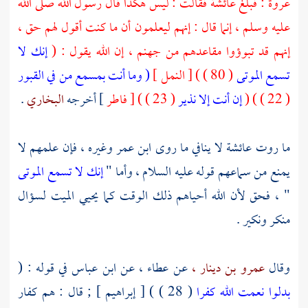
عروة
: فبلغ
عائشة
فقالت : ليس هكذا قال رسول الله صلى الله
عليه وسلم ، إنما قال : إنهم ليعلمون أن ما كنت أقول لهم حق ،
إنهم قد تبوؤوا مقاعدهم من جهنم ، إن الله يقول : (
إنك لا
تسمع الموتى
( 80 ) ) [ النمل ]
( وما أنت بمسمع من في القبور
( 22 ) ) (
إن أنت إلا نذير
( 23 ) ) [ فاطر
] أخرجه
البخاري
.
ما روت
عائشة
لا ينافي ما روى
ابن عمر
وغيره ، فإن علمهم لا
يمنع من سماعهم قوله عليه السلام ، وأما "
إنك لا تسمع الموتى
" ، فحق لأن الله أحياهم ذلك الوقت كما يحيي الميت لسؤال
منكر
ونكير
.
وقال
عمرو بن دينار ،
عن
عطاء ،
عن
ابن عباس
في قوله : (
بدلوا نعمت الله كفرا
( 28 ) ) [ إبراهيم ] ; قال : هم كفار