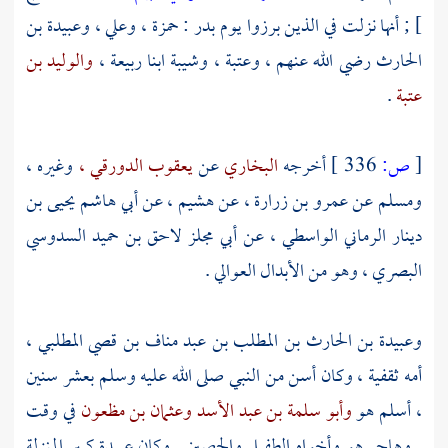
] ; أنها نزلت في الذين برزوا يوم
بدر
:
حمزة ،
وعلي ،
وعبيدة بن
الحارث
رضي الله عنهم ،
وعتبة ،
وشيبة ابنا ربيعة ،
والوليد بن
عتبة
.
[
ص:
336 ]
أخرجه
البخاري
عن
يعقوب الدورقي ،
وغيره ،
ومسلم
عن
عمرو بن زرارة ،
عن
هشيم ،
عن
أبي هاشم يحيى بن
دينار الرماني الواسطي ،
عن
أبي مجلز لاحق بن حميد السدوسي
البصري ،
وهو من الأبدال العوالي .
وعبيدة بن الحارث بن المطلب بن عبد مناف بن قصي المطلبي ،
أمه ثقفية ، وكان أسن من النبي صلى الله عليه وسلم بعشر سنين
، أسلم هو
وأبو سلمة بن عبد الأسد
وعثمان بن مظعون
في وقت
. وهاجر هو وأخواه
الطفيل
والحصين
. وكان
عبيدة
كبير المنزلة