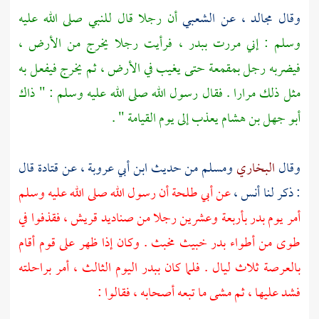
وقال
مجالد ،
عن
الشعبي
أن رجلا قال للنبي صلى الله عليه
وسلم : إني مررت
ببدر ،
فرأيت رجلا يخرج من الأرض ،
فيضربه رجل بمقمعة حتى يغيب في الأرض ، ثم يخرج فيفعل به
مثل ذلك مرارا . فقال رسول الله صلى الله عليه وسلم : " ذاك
أبو جهل بن هشام
يعذب إلى يوم القيامة " .
وقال
البخاري
ومسلم
من حديث
ابن أبي عروبة ،
عن
قتادة
قال
: ذكر لنا
أنس ،
عن
أبي طلحة
أن رسول الله صلى الله عليه وسلم
أمر يوم
بدر
بأربعة وعشرين رجلا من صناديد
قريش ،
فقذفوا في
طوى من أطواء
بدر
خبيث مخبث . وكان إذا ظهر على قوم أقام
بالعرصة ثلاث ليال . فلما كان
ببدر
اليوم الثالث ، أمر براحلته
فشد عليها ، ثم مشى ما تبعه أصحابه ، فقالوا :