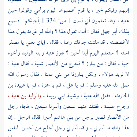
إليهم وفيكم خير ، يا قوم أعصبوها اليوم برأسي وقولوا جبن
عتبة ،
وقد تعلمون أني لست
[
ص:
334 ]
بأجبنكم . فسمع
بذلك
أبو جهل
فقال : أنت تقول هذا ؟ والله لو غيرك يقول هذا
لأغضضته . قد ملئت جوفك رعبا ، فقال : إياي تعني يا مصفر
استه ؟ ستعلم اليوم أينا أجبن ؟ فبرز
عتبة
وابنه
الوليد
وأخوه
حمية ،
فقال : من يبارز ؟ فخرج من
الأنصار
شببة ،
فقال
عتبة
:
لا نريد هؤلاء ، ولكن يبارزنا من بني عمنا . فقال رسول الله
صلى الله عليه وسلم : قم يا
علي ،
قم يا
حمزة ،
قم يا
عبيدة بن
الحارث
. فقتل الله
عتبة ،
وشيبة ابني ربيعة ،
والوليد بن عتبة ،
وجرح
عبيدة .
فقتلنا منهم سبعين وأسرنا سبعين ، فجاء رجل
من
الأنصار
قصير برجل من
بني هاشم
أسيرا فقال الرجل : إن
هذا والله ما أسرني ، ولقد أسرني رجل أجلح من أحسن الناس