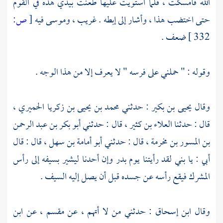
الله فأمسكت ، فلما استويت عليها طعنت بيدي هذه في القوم
حتى اختضب هذا ، وأشار إلى إبطه . غريب ،
وموسى
فيه
[
ص:
332 ]
ضعف .
وقوله : " حملني على فرسه " لا يعرف إلا من هذا الوجه .
وقال
يحيى بن بكير
: حدثني
محمد بن يحيى بن زكريا الحميري ،
قال : حدثنا
العلاء بن كثير ،
قال : حدثني
أبو بكر بن عبد الرحمن
بن المسور بن مخرمة ،
قال : حدثني
أبو أمامة بن سهل ،
قال : قال
أبي : يا بني لقد رأيتنا يوم
بدر
وإن أحدنا ليشير بسيفه إلى رأس
المشرك فيقع رأسه عن جسده قبل أن يصل إليه السيف .
وقال
ابن إسحاق
: حدثني من لا أتهم ، عن
مقسم
، عن
ابن