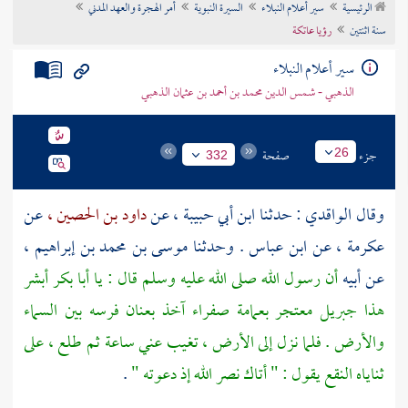
الرئيسية
سير أعلام النبلاء
السيرة النبوية
أمر الهجرة والعهد المدني
تراجم الأعلام
سنة اثنتين
رؤيا عاتكة
سير أعلام النبلاء
الذهبي - شمس الدين محمد بن أحمد بن عثمان الذهبي
جزء
صفحة
26
332
وقال
الواقدي
: حدثنا
ابن أبي حبيبة ،
عن
داود بن الحصين ،
عن
عكرمة ،
عن
ابن عباس
. وحدثنا
موسى بن محمد بن إبراهيم ،
عن أبيه
أن رسول الله صلى الله عليه وسلم قال : يا
أبا بكر
أبشر
هذا
جبريل
معتجر بعمامة صفراء آخذ بعنان فرسه بين السماء
والأرض . فلما نزل إلى الأرض ، تغيب عني ساعة ثم طلع ، على
ثناياه النقع يقول : " أتاك نصر الله إذ دعوته "
.