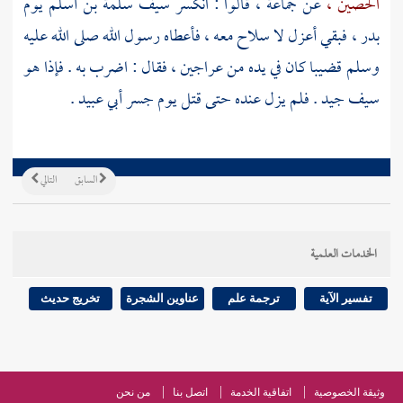
الحصين ،
عن جماعة ، قالوا : انكسر سيف
سلمة بن أسلم
يوم
بدر ،
فبقي أعزل لا سلاح معه ، فأعطاه رسول الله صلى الله عليه
وسلم قضيبا كان في يده من عراجين ، فقال : اضرب به . فإذا هو
سيف جيد . فلم يزل عنده حتى قتل يوم
جسر أبي عبيد
.
السابق
التالي
الخدمات العلمية
تفسير الآية
ترجمة علم
عناوين الشجرة
تخريج حديث
وثيقة الخصوصية
اتفاقية الخدمة
اتصل بنا
من نحن