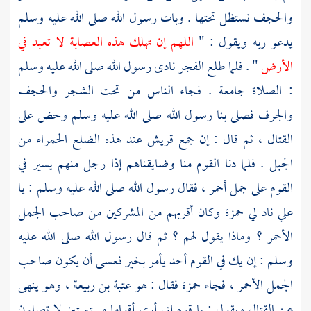
والحجف نستظل تحتها . وبات رسول الله صلى الله عليه وسلم
يدعو ربه ويقول : "
اللهم إن تهلك هذه العصابة لا تعبد في
الأرض
" . فلما طلع الفجر نادى رسول الله صلى الله عليه وسلم
: الصلاة جامعة . فجاء الناس من تحت الشجر والحجف
والجرف فصلى بنا رسول الله صلى الله عليه وسلم وحض على
القتال ، ثم قال : إن جمع
قريش
عند هذه الضلع الحمراء من
الجبل . فلما دنا القوم منا وضايقناهم إذا رجل منهم يسير في
القوم على جمل أحمر ، فقال رسول الله صلى الله عليه وسلم : يا
علي
ناد لي
حمزة
وكان أقربهم من المشركين من صاحب الجمل
الأحمر ؟ وماذا يقول لهم ؟ ثم قال رسول الله صلى الله عليه
وسلم : إن يك في القوم أحد يأمر بخير فعسى أن يكون صاحب
الجمل الأحمر ، فجاء
حمزة
فقال : هو
عتبة بن ربيعة ،
وهو ينهى
عن القتال ويقول : يا قوم إني أرى أقواما مستميتين لا تصلون