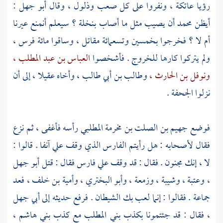
رؤيا
عاتكة ،
ونفروا على كل صعب وذلول ، وقال
أبو جهل
:
أيظن
محمد
أن يصيب مثل ما أصاب
بنخلة ؟
سيعلم أنمنع عيرنا
أم لا ؟ فخرجوا بخمسين وتسعمائة مقاتل ، وساقوا مائة فرس ،
ولم يتركوا كارها للخروج . فأشخصوا
العباس بن عبد المطلب ،
ونوفل بن الحارث ،
وطالب بن أبي طالب ،
وأخاه
عقيلا ،
إلى أن
نزلوا
الجحفة
.
فوضع
جهيم بن الصلت بن مخرمة المطلبي
رأسه فأغفى ، ثم نزع
فقال لأصحابه : هل رأيتم الفارس الذي وقف علي آنفا . قالوا :
لا ، إنك مجنون . فقال : قد وقف علي فارس فقال : قتل
أبو جهل
،
وعتبة ،
وشيبة ،
وزمعة ،
وأبو البختري ،
وأمية بن خلف ،
فعد
جماعة . فقالوا : إنما لعب بك الشيطان . فرفع حديثه إلى
أبي جهل
،
فقال : قد جئتمونا بكذب
بني المطلب
مع كذب
بني هاشم ،