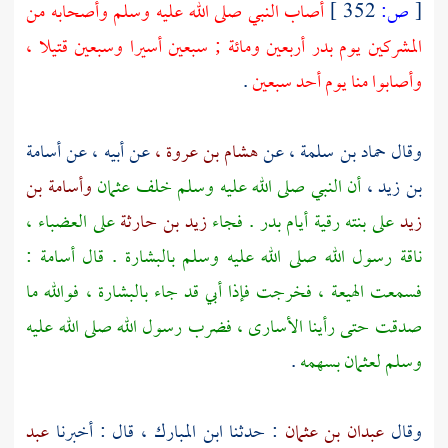
[
ص:
352 ]
أصاب النبي صلى الله عليه وسلم وأصحابه من
المشركين يوم
بدر
أربعين ومائة ; سبعين أسيرا وسبعين قتيلا ،
وأصابوا منا يوم أحد سبعين
.
وقال
حماد بن سلمة ،
عن
هشام بن عروة ،
عن أبيه ، عن
أسامة
بن زيد ،
أن النبي صلى الله عليه وسلم خلف
عثمان
وأسامة بن
زيد
على بنته
رقية
أيام
بدر
. فجاء
زيد بن حارثة
على العضباء ،
ناقة رسول الله صلى الله عليه وسلم بالبشارة . قال
أسامة
:
فسمعت الهيعة ، فخرجت فإذا أبي قد جاء بالبشارة ، فوالله ما
صدقت حتى رأينا الأسارى ، فضرب رسول الله صلى الله عليه
وسلم
لعثمان
بسهمه
.
وقال
عبدان بن عثمان
: حدثنا
ابن المبارك ،
قال : أخبرنا
عبد