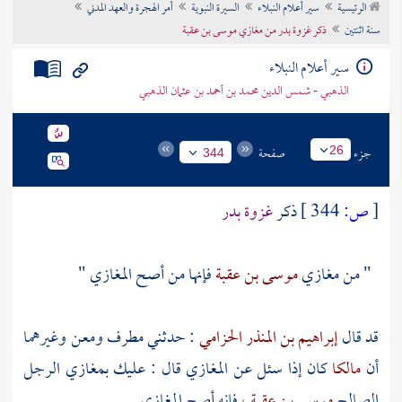
الرئيسية
سير أعلام النبلاء
السيرة النبوية
أمر الهجرة والعهد المدني
تراجم الأعلام
سنة اثنتين
ذكر غزوة بدر من مغازي موسى بن عقبة
سير أعلام النبلاء
الذهبي - شمس الدين محمد بن أحمد بن عثمان الذهبي
جزء
صفحة
26
344
[
ص:
344 ]
ذكر
غزوة
بدر
" من مغازي
موسى بن عقبة
فإنها من أصح المغازي "
قد قال
إبراهيم بن المنذر الحزامي
: حدثني
مطرف
ومعن
وغيرهما
أن
مالكا
كان إذا سئل عن المغازي قال : عليك بمغازي الرجل
الصالح
موسى بن عقبة ،
فإنه أصح المغازي .