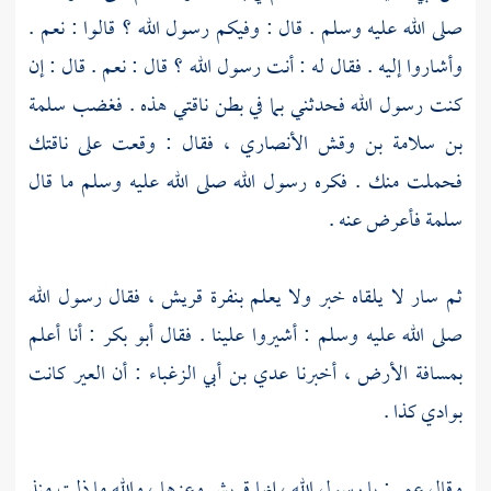
صلى الله عليه وسلم . قال : وفيكم رسول الله ؟ قالوا : نعم .
وأشاروا إليه . فقال له : أنت رسول الله ؟ قال : نعم . قال : إن
كنت رسول الله فحدثني بما في بطن ناقتي هذه . فغضب
سلمة
بن سلامة بن وقش الأنصاري ،
فقال : وقعت على ناقتك
فحملت منك . فكره رسول الله صلى الله عليه وسلم ما قال
سلمة
فأعرض عنه .
ثم سار لا يلقاه خبر ولا يعلم بنفرة
قريش ،
فقال رسول الله
صلى الله عليه وسلم : أشيروا علينا . فقال
أبو بكر
: أنا أعلم
بمسافة الأرض ، أخبرنا
عدي بن أبي الزغباء
: أن العير كانت
بوادي كذا .
وقال
عمر
: يا رسول الله ، إنها
قريش
وعزها ، والله ما ذلت منذ