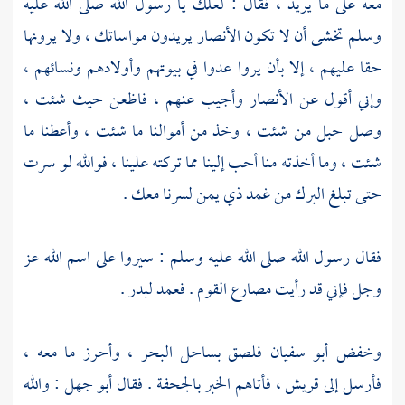
معه على ما يريد ، فقال : لعلك يا رسول الله صلى الله عليه
وسلم تخشى أن لا تكون
الأنصار
يريدون مواساتك ، ولا يرونها
حقا عليهم ، إلا بأن يروا عدوا في بيوتهم وأولادهم ونسائهم ،
وإني أقول عن
الأنصار
وأجيب عنهم ، فاظعن حيث شئت ،
وصل حبل من شئت ، وخذ من أموالنا ما شئت ، وأعطنا ما
شئت ، وما أخذته منا أحب إلينا مما تركته علينا ، فوالله لو سرت
حتى تبلغ
البرك
من
غمد ذي يمن
لسرنا معك .
فقال رسول الله صلى الله عليه وسلم : سيروا على اسم الله عز
وجل فإني قد رأيت مصارع القوم . فعمد
لبدر
.
وخفض
أبو سفيان
فلصق بساحل البحر ، وأحرز ما معه ،
فأرسل إلى
قريش ،
فأتاهم الخبر
بالجحفة
. فقال
أبو جهل
: والله