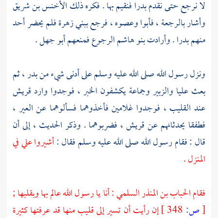
لا نرجع حتى نقدم
بدرا
فنقيم بها . فكره ذلك
الأخنس بن شريق
وأشار بالرجعة ، فأبوا وعصوه ، فرجع
ببني زهرة
فلم يحضر أحد
منهم
بدرا
. وأرادت
بنو هاشم
الرجوع فمنعهم
أبو جهل
.
ونزل رسول الله صلى الله عليه وسلم على أدنى شيء من
بدر ،
ثم
بعث عليا
والزبير
وجماعة يكشفون الخبر ، فوجدوا وارد
قريش
عند القليب ، فوجدوا غلامين فأخذوهما فسألوهما عن العير ،
فطفقا يحدثانهم عن
قريش ،
فضربوهما . وذكر الحديث ، إلى أن
قال : فقام رسول الله صلى الله عليه وسلم فقال :
أشيروا علي في
المنزل .
فقام
الحباب بن المنذر السلمي
: أنا يا رسول الله عالم بها وبقلبها ;
[
ص:
348 ]
إن رأيت أن تسير إلى قليب منها قد عرفتها كثيرة