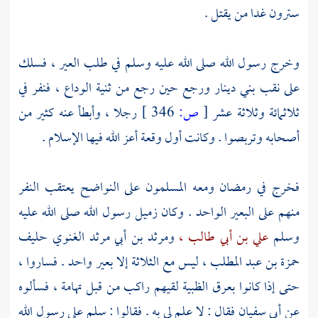
سترون غدا من يقتل .
وخرج رسول الله صلى الله عليه وسلم في طلب العير ، فسلك
على نقب
بني دينار
ورجع حين رجع من
ثنية الوداع ،
فنفر في
ثلاثمائة وثلاثة عشر
[
ص:
346 ]
رجلا ، وأبطأ عنه كثير من
أصحابه وتربصوا . وكانت أول وقعة أعز الله فيها الإسلام .
فخرج في رمضان ومعه المسلمون على النواضح يعتقب النفر
منهم على البعير الواحد . وكان زميل رسول الله صلى الله عليه
وسلم
علي بن أبي طالب ،
ومرثد بن أبي مرثد الغنوي
حليف
حمزة بن عبد المطلب ،
ليس مع الثلاثة إلا بعير واحد . فساروا ،
حتى إذا كانوا
بعرق الظبية
لقيهم راكب من قبل
تهامة ،
فسألوه
عن
أبي سفيان
فقال : لا علم لي به . فقالوا : سلم على رسول الله