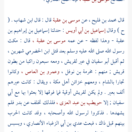
قال
محمد بن فليح ،
عن
موسى بن عقبة
قال : قال
ابن شهاب
. (
ح ) وقال
إسماعيل بن أبي أويس
: حدثنا
إسماعيل بن إبراهيم بن
عقبة
- وهذا لفظه - عن عمه
موسى بن عقبة ،
قال : مكث
رسول الله صلى الله عليه وسلم بعد قتل
ابن الحضرمي
شهرين ،
ثم أقبل
أبو سفيان
في عير
لقريش ،
ومعه سبعون راكبا من بطون
قريش ;
منهم :
مخرمة بن نوفل ،
وعمرو بن العاص ،
وكانوا
تجارا
بالشام ،
ومعهم خزائن
أهل
مكة ،
ويقال : كانت عيرهم
ألف بعير . ولم يكن
لقريش
أوقية فما فوقها إلا بعثوا بها مع
أبي
سفيان ;
إلا
حويطب بن عبد العزى ،
فلذلك تخلف عن
بدر
فلم
يشهدها . فذكروا لرسول الله وأصحابه ، وقد كانت الحرب
بينهم قبل ذاك ، فبعث
عدي بن أبي الزغباء الأنصاري ،
وبسبس