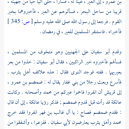
بن عمرو ،
إلى العير ، عينا له ، فسارا ، حتى أتيا حيا من
جهينة ،
قريبا من ساحل البحر ، فسألوهم عن العير ، فأخبروهما بخبر
القوم . فرجعا إلى رسول الله صلى الله عليه وسلم
[
ص:
345 ]
فأخبراه . فاستنفر المسلمين للعير ، في رمضان .
وقدم
أبو سفيان
على
الجهنيين
وهو متخوف من المسلمين ،
فسألهم فأخبروه خبر الراكبين ، فقال
أبو سفيان
: خذوا من بعر
بعيريهما . ففته فوجد النوى فقال : هذه علائف
أهل يثرب
.
فأسرع وبعث رجلا من
بني غفار
يقال له :
ضمضم بن عمرو ،
إلى
قريش
أن انفروا فاحموا عيركم من
محمد
وأصحابه . وكانت
عاتكة
قد رأت قبل قدوم
ضمضم ;
فذكر رؤيا
عاتكة ،
إلى أن قال
: فقدم
ضمضم
فصاح : يا
آل غالب بن فهر
انفروا فقد خرج
محمد
وأهل
يثرب
يعترضون
لأبي سفيان
. ففزعوا ، وأشفقوا من