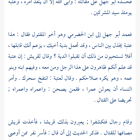
فحسده
أبو جهل
على مقالته : وأبى الله إلا أن ينفذ أمره ،
وعتبة
يومئذ سيد المشركين .
فعمد
أبو جهل
إلى
ابن الحضرمي
وهو أخو المقتول فقال : هذا
عتبة
يخذل بين الناس ، وقد تحمل بدية أخيك ، يزعم أنك قابلها ،
أفلا تستحيون من ذلك أن تقبلوا الدية ؟ وقال
لقريش
: إن
عتبة
قد علم أنكم ظاهرون على هذا الرجل ومن معه ، وفيهم ابنه وبنو
عمه ، وهو يكره صلاحكم . وقال
لعتبة
: انتفخ سحرك . وأمر
النساء أن يعولن
عمرا ،
فقمن يصحن : واعمراه واعمراه ;
تحريضا على القتال .
وقام رجال فتكشفوا ; يعيرون بذلك
قريشا ،
فأخذت
قريش
مصافها للقتال . فذكر الحديث إلى أن قال : فأسر نفر ممن أوصى