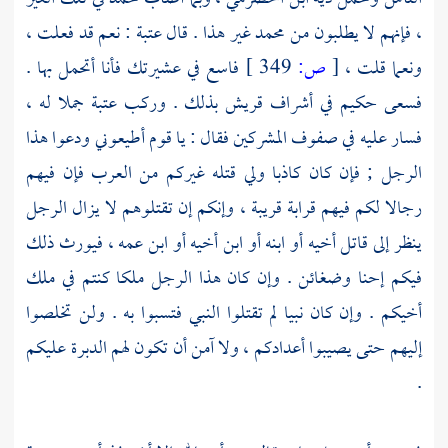
، فإنهم لا يطلبون من
محمد
غير هذا . قال
عتبة
: نعم قد فعلت ،
ونعما قلت ،
[
ص:
349 ]
فاسع في عشيرتك فأنا أتحمل بها .
فسعى
حكيم
في أشراف
قريش
بذلك . وركب
عتبة
جملا له ،
فسار عليه في صفوف المشركين فقال : يا قوم أطيعوني ودعوا هذا
الرجل ; فإن كان كاذبا ولي قتله غيركم من العرب فإن فيهم
رجالا لكم فيهم قرابة قريبة ، وإنكم إن تقتلوهم لا يزال الرجل
ينظر إلى قاتل أخيه أو ابنه أو ابن أخيه أو ابن عمه ، فيورث ذلك
فيكم إحنا وضغائن . وإن كان هذا الرجل ملكا كنتم في ملك
أخيكم . وإن كان نبيا لم تقتلوا النبي فتسبوا به . ولن تخلصوا
إليهم حتى يصيبوا أعدادكم ، ولا آمن أن تكون لهم الدبرة عليكم
.