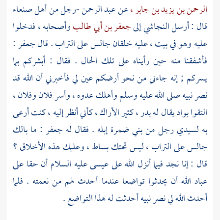
الرحمن بن يزيد بن جابر ،
عن
عبد الرحمن
-رجل من
أهل
صنعاء
قال : أرسل
النجاشي
إلى
جعفر بن أبي طالب
وأصحابه ، فدخلوا
عليه وهو في بيت ، عليه خلقان جالس على التراب . قال
جعفر
:
فأشفقنا منه حين رأيناه على تلك الحال . فقال : أبشركم بما
يسركم ; إنه جاءني من نحو أرضكم عين لي فأخبرني أن الله قد
نصر نبيه صلى الله عليه وسلم وأهلك عدوه ، وأسر فلان وفلان ،
التقوا بواد يقال له
بدر ،
كثير الأراك ، كأني أنظر إليه ، كنت أرعى
به لسيدي رجل من
بني ضمرة
إبله . فقال له
جعفر
: ما بالك
جالس على التراب ، ليس تحتك بساط ، وعليك هذه الأخلاق ؟
قال : إنا نجد فيما أنزل الله على
عيسى
عليه السلام أن حقا على
عباد الله أن يحدثوا تواضعا عندما أحدث لهم من نعمته . فلما
أحدث الله لي نصر نبيه أحدثت له هذا التواضع .