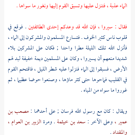
الماء عذبة ، فتنزل عليها وتسبق القوم إليها ونغور ما سواها .
فقال : سيروا ، فإن الله قد وعدكم إحدى الطائفتين
. فوقع في
قلوب ناس كثير الخوف . فتسارع المسلمون والمشركون إلى الماء ،
فأنزل الله تلك الليلة مطرا واحدا ; فكان على المشركين بلاء
شديدا منعهم أن يسيروا ، وكان على المسلمين ديمة خفيفة لبد لهم
الأرض ، فسبقوا إلى الماء فنزلوا عليه شطر الليل ، فاقتحم القوم
في
القليب
فماحوها حتى كثر ماؤها ، وصنعوا حوضا عظيما ، ثم
غوروا ما سواه من المياه .
ويقال : كان مع رسول الله فرسان ; على أحدهما :
مصعب بن
عمير ،
وعلى الآخر :
سعد بن خيثمة
. ومرة
الزبير بن العوام ،
والمقداد
.