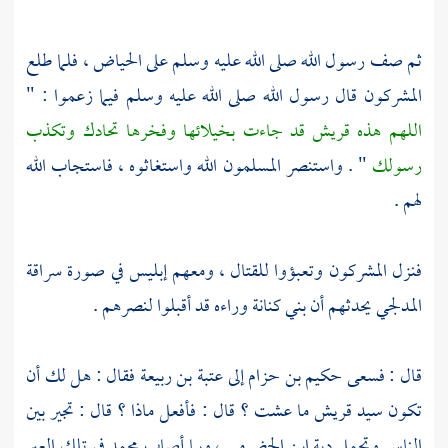
ثم صف رسول الله صلى الله عليه وسلم على الحياض ، فلما طلع
المشركون قال رسول الله صلى الله عليه وسلم فيما زعموا : "
اللهم هذه
قريش
قد جاءت بخيلائها وفخرها تحادك وتكذب
رسولك
" . واستنصر المسلمون الله واستغاثوه ، فاستجاب الله
لهم .
فنزل المشركون وتعبؤوا للقتال ، ومعهم إبليس في صورة
سراقة
المدلجي
يحدثهم أن
بني كنانة
وراءه قد أقبلوا لنصرهم .
قال : فسعى
حكيم بن حزام
إلى
عتبة بن ربيعة
فقال : هل لك أن
تكون سيد
قريش
ما عشت ؟ قال : فأفعل ماذا ؟ قال : تجير بين
الناس وتحمل دية
ابن الحضرمي ،
وبما أصاب
محمد
في تلك العير