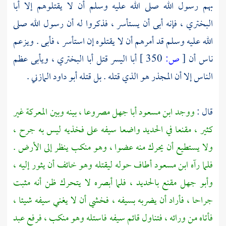
بهم رسول الله صلى الله عليه وسلم أن لا يقتلوهم إلا
أبا
البختري ،
فإنه أبى أن يستأسر ، فذكروا له أن رسول الله صلى
الله عليه وسلم قد أمرهم أن لا يقتلوه إن استأسر ، فأبى . ويزعم
ناس أن
[
ص:
350 ]
أبا اليسر
قتل
أبا البختري ،
ويأبى عظم
الناس إلا أن
المجذر
هو الذي قتله . بل قتله
أبو داود المازني
.
قال :
ووجد
ابن مسعود
أبا جهل
مصروعا ، بينه وبين المعركة غير
كثير ، مقنعا في الحديد واضعا سيفه على فخذيه ليس به جرح ،
ولا يستطيع أن يحرك منه عضوا ، وهو منكب ينظر إلى الأرض .
فلما رآه
ابن مسعود
أطاف حوله ليقتله وهو خائف أن يثور إليه ،
وأبو جهل
مقنع بالحديد ، فلما أبصره لا يتحرك ظن أنه مثبت
جراحا ، فأراد أن يضربه بسيفه ، فخشي أن لا يغني سيفه شيئا ،
فأتاه من ورائه ، فتناول قائم سيفه فاستله وهو منكب ، فرفع
عبد