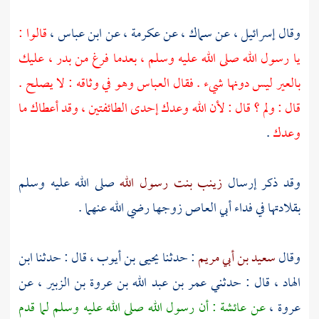
وقال
إسرائيل ،
عن
سماك ،
عن
عكرمة ،
عن
ابن عباس ،
قالوا :
يا رسول الله صلى الله عليه وسلم ، بعدما فرغ من
بدر ،
عليك
بالعير ليس دونها شيء . فقال
العباس
وهو في وثاقه : لا يصلح .
قال : ولم ؟ قال : لأن الله وعدك إحدى الطائفتين ، وقد أعطاك ما
وعدك
.
وقد ذكر إرسال
زينب بنت رسول الله
صلى الله عليه وسلم
بقلادتها في فداء
أبي العاص
زوجها رضي الله عنهما .
وقال
سعيد بن أبي مريم
: حدثنا
يحيى بن أيوب ،
قال : حدثنا
ابن
الهاد ،
قال : حدثني
عمر بن عبد الله بن عروة بن الزبير ،
عن
عروة ،
عن
عائشة
: أن رسول الله صلى الله عليه وسلم لما قدم