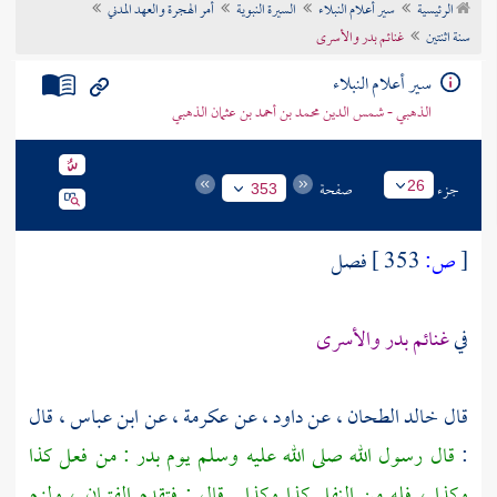
الرئيسية
سير أعلام النبلاء
السيرة النبوية
أمر الهجرة والعهد المدني
تراجم الأعلام
سنة اثنتين
غنائم بدر والأسرى
سير أعلام النبلاء
الذهبي - شمس الدين محمد بن أحمد بن عثمان الذهبي
جزء
صفحة
26
353
[
ص:
353 ]
فصل
في
غنائم
بدر
والأسرى
قال
خالد الطحان ،
عن
داود ،
عن
عكرمة ،
عن
ابن عباس ،
قال
:
قال رسول الله صلى الله عليه وسلم يوم
بدر
: من فعل كذا
وكذا ، فله من النفل كذا وكذا . قال : فتقدم الفتيان ، ولزم