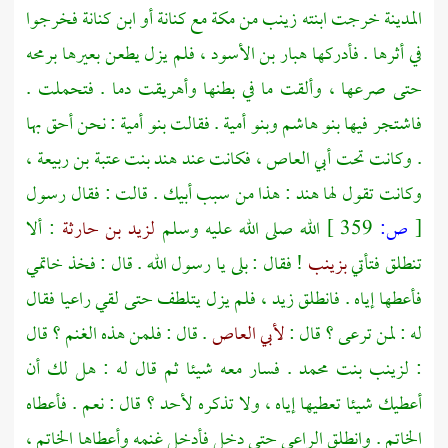
المدينة
خرجت ابنته
زينب
من
مكة
مع
كنانة
أو
ابن كنانة
فخرجوا
في أثرها . فأدركها
هبار بن الأسود ،
فلم يزل يطعن بعيرها برمحه
حتى صرعها ، وألقت ما في بطنها وأهريقت دما . فتحملت .
فاشتجر فيها
بنو هاشم
وبنو أمية
. فقالت
بنو أمية
: نحن أحق بها
. وكانت تحت
أبي العاص ،
فكانت عند
هند بنت عتبة بن ربيعة ،
وكانت تقول لها
هند
: هذا من سبب أبيك . قالت : فقال رسول
[
ص:
359 ]
الله صلى الله عليه وسلم
لزيد بن حارثة
: ألا
تنطلق فتأتي
بزينب
! فقال : بلى يا رسول الله . قال : فخذ خاتمي
فأعطها إياه . فانطلق
زيد ،
فلم يزل يتلطف حتى لقي راعيا فقال
له : لمن ترعى ؟ قال :
لأبي العاص
. قال : فلمن هذه الغنم ؟ قال
:
لزينب بنت
محمد
. فسار معه شيئا ثم قال له : هل لك أن
أعطيك شيئا تعطيها إياه ، ولا تذكره لأحد ؟ قال : نعم . فأعطاه
الخاتم . وانطلق الراعي حتى دخل فأدخل غنمه وأعطاها الخاتم ،