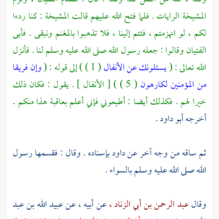
المشيخة الرايات . فلما فتح الله عليهم قالت المشيخة : كنا ردءا
لكم ، لو انهزمتم ، فئتم إلينا ، فلا تذهبوا بالمغنم ونبقى . فأبى
الفتيان وقالوا : جعله رسول الله صلى الله عليه وسلم لنا . فأنزل
الله تعالى : (
يسئلونك عن الأنفال
( 1 ) ) إلى قوله : (
وإن فريقا
من المؤمنين لكارهون
( 5 ) ) [ الأنفال ] . يقول : فكان ذلك
خيرا لهم . فكذلك أيضا : أطيعوني فإني أعلم بعاقبة هذا منكم
.
أخرجه
أبو داود
.
ثم ساقه من وجه آخر عن
داود
بإسناده . وقال : فقسمها رسول
الله صلى الله عليه وسلم بالسواء .
وقال
عبد الرحمن بن أبي الزناد ،
عن أبيه ، عن
عبيد الله بن عبد