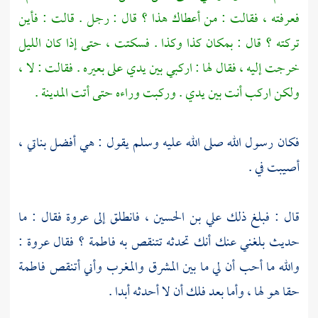
فعرفته ، فقالت : من أعطاك هذا ؟ قال : رجل . قالت : فأين
تركته ؟ قال : بمكان كذا وكذا . فسكتت ، حتى إذا كان الليل
خرجت إليه ، فقال لها : اركبي بين يدي على بعيره . فقالت : لا ،
ولكن اركب أنت بين يدي . وركبت وراءه حتى أتت
المدينة
.
فكان رسول الله صلى الله عليه وسلم يقول : هي أفضل بناتي ،
أصيبت في .
قال : فبلغ ذلك
علي بن الحسين ،
فانطلق إلى
عروة
فقال : ما
حديث بلغني عنك أنك تحدثه تتنقص به
فاطمة ؟
فقال
عروة
:
والله ما أحب أن لي ما بين المشرق والمغرب وأني أتنقص
فاطمة
حقا هو لها ، وأما بعد فلك أن لا أحدثه أبدا .