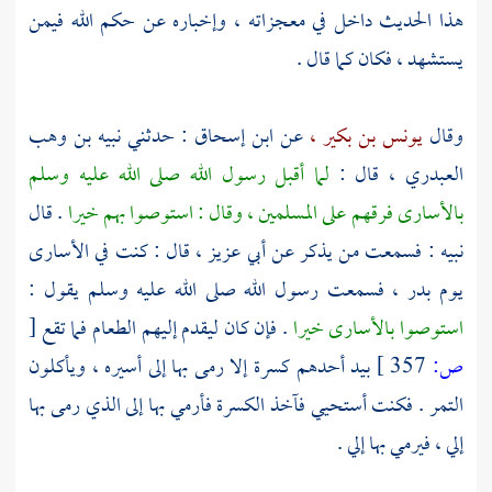
هذا الحديث داخل في معجزاته ، وإخباره عن حكم الله فيمن
يستشهد ، فكان كما قال .
وقال
يونس بن بكير ،
عن
ابن إسحاق
: حدثني
نبيه بن وهب
العبدري ،
قال :
لما أقبل رسول الله صلى الله عليه وسلم
بالأسارى فرقهم على المسلمين ، وقال : استوصوا بهم خيرا
. قال
نبيه
: فسمعت من يذكر عن
أبي عزيز ،
قال : كنت في الأسارى
يوم
بدر ،
فسمعت رسول الله صلى الله عليه وسلم يقول :
استوصوا بالأسارى خيرا
. فإن كان ليقدم إليهم الطعام فما تقع
[
ص:
357 ]
بيد أحدهم كسرة إلا رمى بها إلى أسيره ، ويأكلون
التمر . فكنت أستحيي فآخذ الكسرة فأرمي بها إلى الذي رمى بها
إلي ، فيرمي بها إلي .