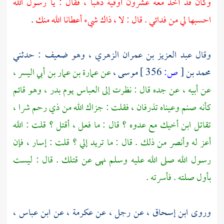
وكان قد أخذ معه عشرون أوقية ذهبا ، فقال : يا رسول الله
احسبها لي من فدائي . قال : لا ، ذاك شيء أعطانا الله منك
.
وقال
عبد العزيز بن عمران الزهري ،
وهو ضعيف : حدثني
محمد بن
[
ص:
356 ]
موسى ،
عن
عمارة بن عمار بن أبي اليسر ،
عن أبيه ، عن جده قال : نظرت إلى
العباس
يوم
بدر ،
وهو قائم
كأنه صنم وعيناه تذرفان ، فقلت : جزاك الله من ذي رحم شرا ،
تقاتل ابن أخيك مع عدوه ؟ قال : ما فعل ، أقتل ؟ قلت : الله
أعز له وأنصر من ذلك . قال : ما تريد إلي ؟ قلت : إسار ، فإن
رسول الله صلى الله عليه وسلم نهى عن قتلك . قال : ليست
بأول صلته . فأسرته .
وروى
ابن إسحاق ،
عن رجل ، عن
عكرمة ،
عن
ابن عباس ،