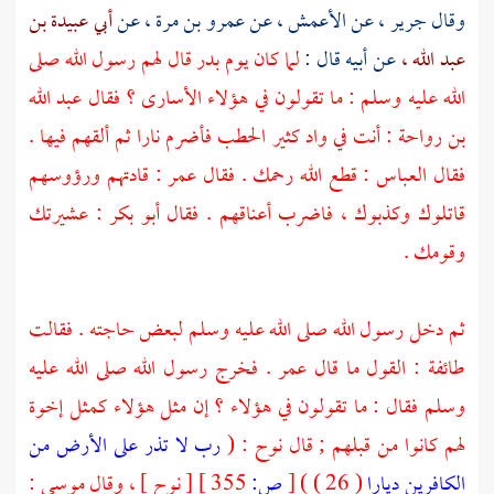
وقال
جرير ،
عن
الأعمش ،
عن
عمرو بن مرة ،
عن
أبي عبيدة بن
عبد الله ،
عن أبيه قال :
لما كان يوم
بدر
قال لهم رسول الله صلى
الله عليه وسلم : ما تقولون في هؤلاء الأسارى ؟ فقال
عبد الله
بن رواحة
: أنت في واد كثير الحطب فأضرم نارا ثم ألقهم فيها .
فقال
العباس
: قطع الله رحمك . فقال
عمر
: قادتهم ورؤوسهم
قاتلوك وكذبوك ، فاضرب أعناقهم . فقال
أبو بكر
: عشيرتك
وقومك .
ثم دخل رسول الله صلى الله عليه وسلم لبعض حاجته . فقالت
طائفة : القول ما قال
عمر
. فخرج رسول الله صلى الله عليه
وسلم فقال : ما تقولون في هؤلاء ؟ إن مثل هؤلاء كمثل إخوة
لهم كانوا من قبلهم ; قال
نوح
: (
رب لا تذر على الأرض من
الكافرين ديارا
( 26 ) )
[
ص:
355 ]
[ نوح ] ، وقال
موسى
: