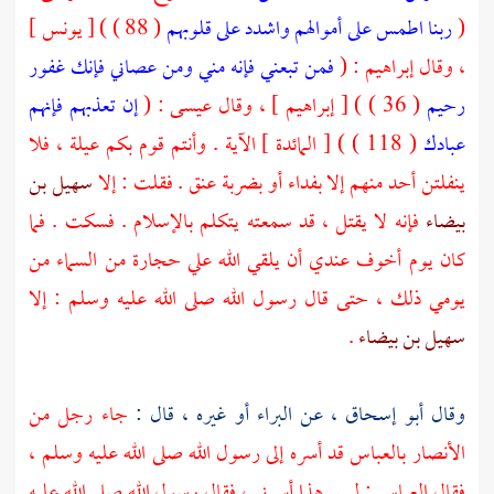
(
ربنا اطمس على أموالهم واشدد على قلوبهم
( 88 ) ) [ يونس ]
، وقال
إبراهيم
: (
فمن تبعني فإنه مني ومن عصاني فإنك غفور
رحيم
( 36 ) ) [ إبراهيم ] ، وقال
عيسى
: (
إن تعذبهم فإنهم
عبادك
( 118 ) ) [ المائدة ] الآية . وأنتم قوم بكم عيلة ، فلا
ينفلتن أحد منهم إلا بفداء أو بضربة عنق . فقلت : إلا
سهيل بن
بيضاء
فإنه لا يقتل ، قد سمعته يتكلم بالإسلام . فسكت . فما
كان يوم أخوف عندي أن يلقي الله علي حجارة من السماء من
يومي ذلك ، حتى قال رسول الله صلى الله عليه وسلم : إلا
سهيل بن بيضاء
.
وقال
أبو إسحاق ،
عن
البراء
أو غيره ، قال :
جاء رجل من
الأنصار
بالعباس
قد أسره إلى رسول الله صلى الله عليه وسلم ،
فقال
العباس
: ليس هذا أسرني ، فقال رسول الله صلى الله عليه