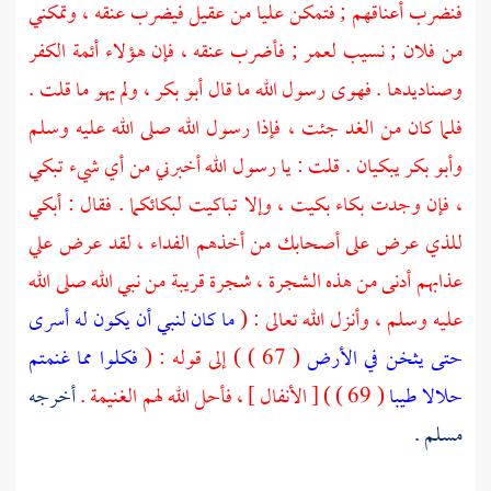
فنضرب أعناقهم ; فتمكن
عليا
من
عقيل
فيضرب عنقه ، وتمكني
من فلان ; نسيب
لعمر ;
فأضرب عنقه ، فإن هؤلاء أئمة الكفر
وصناديدها . فهوى رسول الله ما قال
أبو بكر ،
ولم يهو ما قلت .
فلما كان من الغد جئت ، فإذا رسول الله صلى الله عليه وسلم
وأبو بكر
يبكيان . قلت : يا رسول الله أخبرني من أي شيء تبكي
، فإن وجدت بكاء بكيت ، وإلا تباكيت لبكائكما . فقال : أبكي
للذي عرض على أصحابك من أخذهم الفداء ، لقد عرض علي
عذابهم أدنى من هذه الشجرة ، شجرة قريبة من نبي الله صلى الله
عليه وسلم ، وأنزل الله تعالى : (
ما كان لنبي أن يكون له أسرى
حتى يثخن في الأرض
( 67 ) ) إلى قوله : (
فكلوا مما غنمتم
حلالا طيبا
( 69 ) ) [ الأنفال ] ، فأحل الله لهم الغنيمة .
أخرجه
مسلم
.