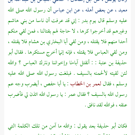
معبد ،
عن بعض أهله ، عن
ابن عباس
أن رسول الله صلى الله
عليه وسلم قال يوم
بدر
: إني قد عرفت أن ناسا من
بني هاشم
وغيرهم قد أخرجوا كرها ، لا حاجة لهم بقتالنا ، فمن لقي منكم
أحدا منهم فلا يقتله ، ومن لقي
أبا البختري بن هشام
فلا يقتله ،
ومن لقي
العباس
فلا يقتله ، فإنه إنما أخرج مستكرها . فقال
أبو
حذيفة بن عتبة
: : أنقتل آباءنا وإخواننا ونترك
العباس ؟
والله
لئن لقيته لألحمنه بالسيف . فبلغت رسول الله صلى الله عليه
وسلم ، فقال
لعمر بن الخطاب
: يا
أبا حفص ،
أيضرب وجه عم
رسول الله بالسيف ؟ فقال
عمر
: يا رسول الله ائذن لي فأضرب
عنقه ، فوالله لقد نافق .
فكان
أبو حذيفة
بعد يقول : والله ما آمن من تلك الكلمة التي