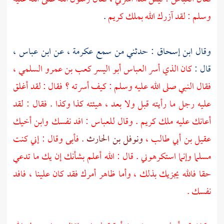
وسلم : لقد آزرك الله بملك كريم
.
وقال
ابن إسحاق
: حدثني من سمع
عكرمة ،
عن
ابن عباس ،
قال :
كان الذي أسر
العباس
أبو اليسر كعب بن عمرو السلمي ،
فقال النبي صلى الله عليه وسلم : كيف أسرته ؟ فقال : لقد أغلق
عليه رجل ما رأيته قبل ولا بعد ، هيئته كذا وكذا . فقال : لقد
أعانك عليه ملك كريم . وقال
للعباس
: افد نفسك وابن أخيك
عقيل بن أبي طالب ،
ونوفل بن الحارث
. فأبى وقال : إني كنت
مسلما وإنما استكرهوني . قال : الله أعلم بشأنك إن يك ما تدعي
حقا فالله يجزيك بذلك ، وأما ظاهر أمرك فقد كان علينا ، فافد
نفسك .