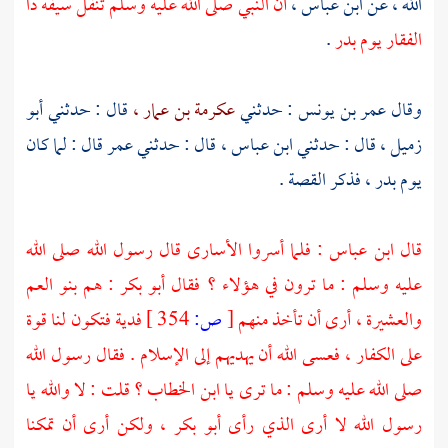
الله ،
عن
ابن عباس ،
أن النبي صلى الله عليه وسلم تنفل سيفه ذا
الفقار يوم
بدر
.
وقال
عمر بن يونس
: حدثني
عكرمة بن عمار ،
قال : حدثني
أبو
زميل ،
قال : حدثني
ابن عباس ،
قال : حدثني
عمر
قال : لما كان
يوم
بدر ،
فذكر القصة .
قال
ابن عباس :
فلما أسروا الأسارى قال رسول الله صلى الله
عليه وسلم : ما ترون في هؤلاء ؟ فقال
أبو بكر
: هم بنو العم
والعشيرة ، أرى أن تأخذ منهم
[
ص:
354 ]
فدية فتكون لنا قوة
على الكفار ، فعسى الله أن يهديهم إلى الإسلام . فقال رسول الله
صلى الله عليه وسلم : ما ترى يا
ابن الخطاب ؟
قلت : لا والله يا
رسول الله لا أرى الذي رأى
أبو بكر ،
ولكن أرى أن تمكنا