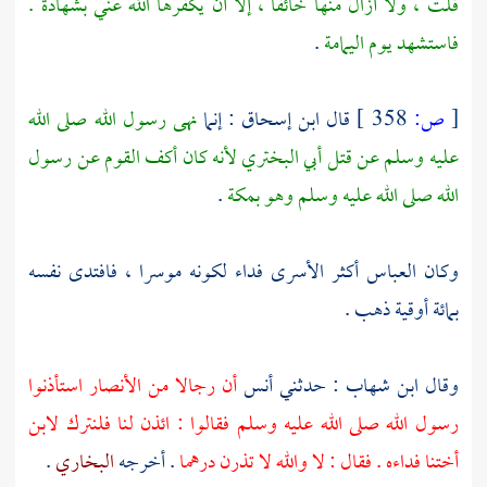
قلت ، ولا أزال منها خائفا ، إلا أن يكفرها الله عني بشهادة .
فاستشهد يوم
اليمامة
.
[
ص:
358 ]
قال
ابن إسحاق
: إنما
نهى رسول الله صلى الله
عليه وسلم عن قتل
أبي البختري
لأنه كان أكف القوم عن رسول
الله صلى الله عليه وسلم وهو
بمكة
.
وكان
العباس
أكثر الأسرى فداء لكونه موسرا ، فافتدى نفسه
بمائة أوقية ذهب .
وقال
ابن شهاب
: حدثني
أنس
أن رجالا من
الأنصار
استأذنوا
رسول الله صلى الله عليه وسلم فقالوا : ائذن لنا فلنترك لابن
أختنا فداءه . فقال : لا والله لا تذرن درهما
. أخرجه
البخاري
.