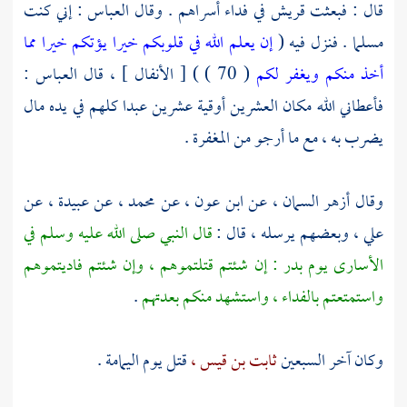
قال : فبعثت
قريش
في فداء أسراهم . وقال
العباس
: إني كنت
مسلما . فنزل فيه (
إن يعلم الله في قلوبكم خيرا يؤتكم خيرا مما
أخذ منكم ويغفر لكم
( 70 ) ) [ الأنفال ] ، قال
العباس
:
فأعطاني الله مكان العشرين أوقية عشرين عبدا كلهم في يده مال
يضرب به ، مع ما أرجو من المغفرة .
وقال
أزهر السمان ،
عن
ابن عون ،
عن
محمد ،
عن
عبيدة ،
عن
علي ،
وبعضهم يرسله ، قال :
قال النبي صلى الله عليه وسلم في
الأسارى يوم
بدر
: إن شئتم قتلتموهم ، وإن شئتم فاديتموهم
واستمتعتم بالفداء ، واستشهد منكم بعدتهم
.
وكان آخر السبعين
ثابت بن قيس ،
قتل يوم
اليمامة
.