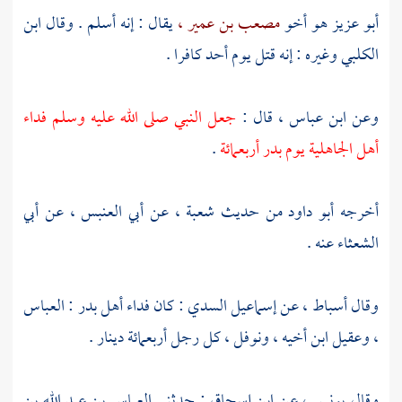
أبو عزيز
هو أخو
مصعب بن عمير ،
يقال : إنه أسلم . وقال
ابن
الكلبي
وغيره : إنه قتل يوم أحد كافرا .
وعن
ابن عباس ،
قال :
جعل النبي صلى الله عليه وسلم فداء
أهل الجاهلية يوم
بدر
أربعمائة
.
أخرجه
أبو داود
من حديث
شعبة ،
عن
أبي العنبس ،
عن
أبي
الشعثاء
عنه .
وقال
أسباط ،
عن
إسماعيل السدي
: كان فداء
أهل
بدر
:
العباس
،
وعقيل
ابن أخيه ،
ونوفل ،
كل رجل أربعمائة دينار .
وقال
يونس ،
عن
ابن إسحاق
: حدثني
العباس بن عبد الله بن