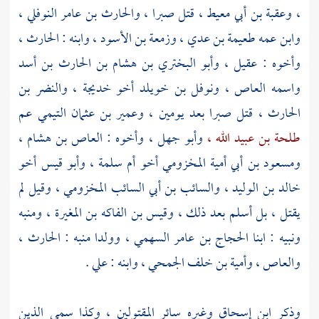
،
وعقبة بن أبي معيط ،
قتل صبرا ،
والحارث بن عامر النوفلي ،
وابن عمه
طعيمة بن عدي ،
وزمعة بن الأسود ،
وابنه :
الحارث ،
وأخوه :
عقيل ،
وأبو البختري بن هشام بن الحارث بن أسد
واسمه العاص ،
ونوفل بن خويلد
أخو
خديجة ،
والنضر بن
الحارث ،
قتل صبرا بعد يومين ،
وعمير بن عثمان التيمي
عم
طلحة بن عبيد الله ،
وأبو جهل ،
وأخوه :
العاص بن هشام ،
ومسعود بن أبي أمية المخزومي
أخو
أم سلمة ،
وأبو قيس
أخو
خالد بن الوليد ،
والسائب بن أبي السائب المخزومي ،
وقيل لم
يقتل ، بل أسلم بعد ذلك ،
وقيس بن الفاكه بن المغيرة ،
ومنبه
ونبيه
: ابنا
الحجاج بن عامر السهمي ،
وولدا
منبه
:
الحارث
،
والعاص ،
وأمية بن خلف الجمحي ،
وابنه :
علي
.
وذكر
ابن إسحاق
وغيره سائر المقتولين ، وكذا سمى الذين