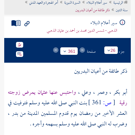
الرئيسية
سير أعلام النبلاء
السيرة النبوية
أمر الهجرة والعهد المدني
تراجم الأعلام
سنة اثنتين
ذكر طائفة من أعيان البدريين
سير أعلام النبلاء
الذهبي - شمس الدين محمد بن أحمد بن عثمان الذهبي
جزء
صفحة
26
361
ذكر طائفة من أعيان البدريين
أبو بكر ،
وعمر ،
وعلي ،
واحتبس عنها
عثمان
يمرض زوجته
رقية
[
ص:
361 ]
بنت النبي صلى الله عليه وسلم فتوفيت في
العشر الأخير من رمضان يوم قدوم المسلمين
المدينة
من
بدر ،
وضرب له النبي صلى الله عليه وسلم بسهمه وأجره .