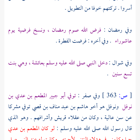
أسروا . تركتهم خوفا من التطويل .
وفي رمضان :
فرض الله صوم رمضان ، ونسخ فرضية يوم
عاشوراء
. وفي آخره : فرضت الفطرة .
وفي شوال :
دخل النبي صلى الله عليه وسلم
بعائشة ،
وهي بنت
تسع سنين
.
[
ص:
363 ]
وفي صفر :
توفي
أبو جبير المطعم بن عدي بن
نوفل
ونوفل
هو أخو
هاشم بن عبد مناف بن قصي
توفي مشركا
عن سن عالية ، وكان من عقلاء
قريش
وأشرافهم . وهو الذي
قال رسول الله صلى الله عليه وسلم :
لو كان
المطعم بن عدي
حيا وكلمني في هؤلاء النتنى لأجبته . وكانت له عند النبي صلى