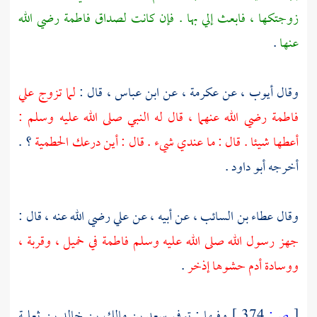
زوجتكها ، فابعث إلي بها . فإن كانت لصداق
فاطمة
رضي الله
عنها
.
وقال
أيوب ،
عن
عكرمة ،
عن
ابن عباس ،
قال :
لما تزوج
علي
فاطمة
رضي الله عنهما ، قال له النبي صلى الله عليه وسلم :
أعطها شيئا . قال : ما عندي شيء . قال : أين درعك الحطمية
؟ .
أخرجه
أبو داود
.
وقال
عطاء بن السائب ،
عن أبيه ، عن
علي
رضي الله عنه ، قال :
جهز رسول الله صلى الله عليه وسلم
فاطمة
في خميل ، وقربة ،
ووسادة أدم حشوها إذخر
.
[
ص:
374 ]
وفيها : توفي
سعد بن مالك بن خالد بن ثعلبة