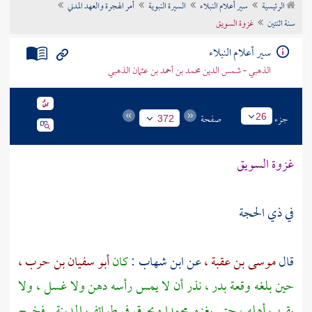
الرئيسية
سير أعلام النبلاء
السيرة النبوية
أمر الهجرة والعهد المدني
تراجم الأعلام
سنة اثنتين
غزوة السويق
سير أعلام النبلاء
الذهبي - شمس الدين محمد بن أحمد بن عثمان الذهبي
جزء
صفحة
26
372
غزوة السويق
في ذي الحجة
قال
موسى بن عقبة ،
عن
ابن شهاب
:
كان
أبو سفيان بن حرب ،
حين بلغه وقعة
بدر ،
نذر أن لا يمس رأسه دهن ولا غسل ، ولا
يقرب أهله ، حتى يغزو
محمدا
ويحرق في طوائف
المدينة
. فخرج