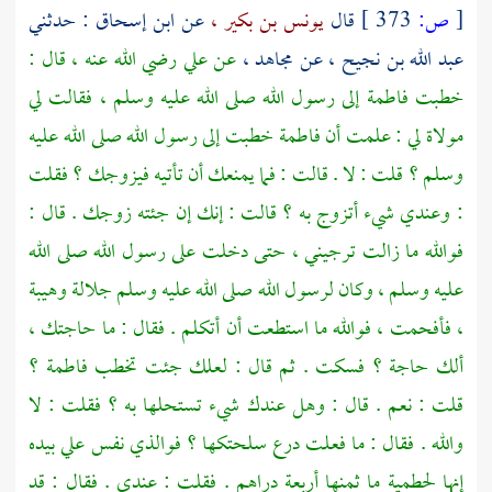
[
ص:
373 ]
قال
يونس بن بكير ،
عن
ابن إسحاق
: حدثني
عبد الله بن نجيح ،
عن
مجاهد ،
عن
علي
رضي الله عنه ، قال :
خطبت
فاطمة
إلى رسول الله صلى الله عليه وسلم ، فقالت لي
مولاة لي : علمت أن
فاطمة
خطبت إلى رسول الله صلى الله عليه
وسلم ؟ قلت : لا . قالت : فما يمنعك أن تأتيه فيزوجك ؟ فقلت
: وعندي شيء أتزوج به ؟ قالت : إنك إن جئته زوجك . قال :
فوالله ما زالت ترجيني ، حتى دخلت على رسول الله صلى الله
عليه وسلم ، وكان لرسول الله صلى الله عليه وسلم جلالة وهيبة
، فأفحمت ، فوالله ما استطعت أن أتكلم . فقال : ما حاجتك ،
ألك حاجة ؟ فسكت . ثم قال : لعلك جئت تخطب
فاطمة ؟
قلت : نعم . قال : وهل عندك شيء تستحلها به ؟ فقلت : لا
والله . فقال : ما فعلت درع سلحتكها ؟ فوالذي نفس
علي
بيده
إنها لحطمية ما ثمنها أربعة دراهم . فقلت : عندي . فقال : قد