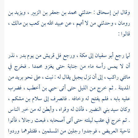
وقال
ابن إسحاق
: حدثني
محمد بن جعفر بن الزبير ،
ويزيد بن
رومان ،
وحدثني من لا أتهم ، عن
عبيد الله بن كعب بن مالك ،
قالوا :
لما رجع
أبو سفيان
إلى
مكة ،
ورجع فل
قريش
من يوم
بدر ،
نذر
أن لا يمس رأسه ماء من جنابة حتى يغزو
محمدا
. فخرج في
مائتي راكب ، إلى أن نزل بجبل يقال له :
نبت ،
على نحو بريد من
المدينة
. ثم خرج من الليل حتى أتى
حيي بن أخطب ،
فضرب
عليه بابه ، فلم يفتح له وخافه . فانصرف إلى
سلام بن مشكم ،
وكان سيد
بني النضير ،
فأذن له وقراه ، وأبطن له من خبر الناس
. ثم خرج في عقب ليلته حتى أتى أصحابه ، فبعث رجالا ، فأتوا
ناحية العريض ، فوجدوا رجلين من المسلمين ، فقتلوهما وردوا