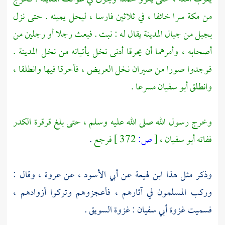
من
مكة
سرا خائفا ، في ثلاثين فارسا ، ليحل يمينه . حتى نزل
بجبل من جبال
المدينة
يقال له :
نبت
. فبعث رجلا أو رجلين من
أصحابه ، وأمرهما أن يحرقا أدنى نخل يأتيانه من نخل
المدينة
.
فوجدوا صورا من صيران نخل العريض ، فأحرقا فيها وانطلقا ،
وانطلق
أبو سفيان
مسرعا .
وخرج رسول الله صلى الله عليه وسلم ، حتى بلغ
قرقرة الكدر
ففاته
أبو سفيان ،
[
ص:
372 ]
فرجع
.
وذكر مثل هذا
ابن لهيعة
عن
أبي الأسود ،
عن
عروة ،
وقال :
وركب المسلمون في آثارهم ، فأعجزوهم وتركوا أزوادهم ،
فسميت غزوة
أبي سفيان
: غزوة السويق .