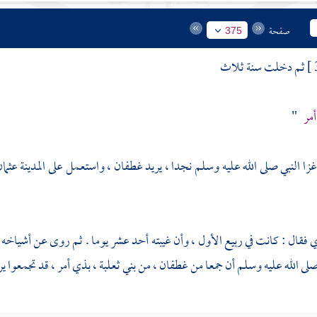
صفحة
375
ثم دخلت سنة ثلاث
أمر
"
 غزا النبي صلى الله عليه وسلم
نجدا ،
يريد
غطفان ،
واستعمل على
المدينة
عثمان
ي
فقال : كانت في ربيع الأول ، وأن غيبته أحد عشر يوما . ثم روى عن أشياخه ،
 صلى الله عليه وسلم أن جمعا من
غطفان ،
من
بني ثعلبة ،
بذي أمر ،
قد تجمعوا ير