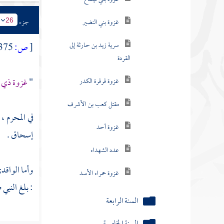
غزوة بني النضير
جزء
26
سرية زيد بن حارثة إلى
القردة
[
ص:
375 ]
غزوة قرقرة الكدر
"
غزوة ذي 
مقتل كعب بن الأشرف
غزوة أحد
في المحرم ،
إسحاق
.
عدد الشهداء
غزوة حمراء الأسد
وأما
الواقد
السنة الرابعة
: بلغ النبي
السنة الخامسة