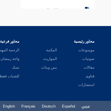
باب جامع من دلائل النبوة
باب آخر سورة نزلت
باب في النسخ والمحو من الصدور
محاور رئيسية
محاور فرعية
سيرة الخلفاء الراشدين
موسوعات
المكتبة
الرحمة المهد
صوتيات
المواريث
واحة رمضان
مقالات
بنين وبنات
نسك
فتاوى
للشباب فقط
استشارات
عربي
Español
Deutsch
Français
English