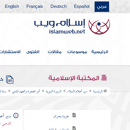
عربي
Español
Deutsch
Français
English
أمر الهجرة والعهد المدني
ذكر أول من هاجر إلى المدينة
سياق خروج النبي صلى الله عليه
وسلم إلى المدينة مهاجرا
الرئيسية
موسوعات
مقالات
الفتوى
الاستشارات
السنة الأولى من الهجرة
سنة اثنتين
المكتبة الإسلامية
كتب
سنة ثلاث
الرئيسية
سير أعلام النبلاء
السيرة النبوية
أمر الهجرة والعهد المدني
سنة ث
غزوة ذي أمر
غزوة بحران
سير أعلا
غزوة بني قينقاع
الذهبي -