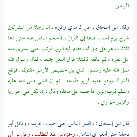
الموطن
.
وقال
ابن إسحاق ،
عن
الزهري
وغيره :
إن رجلا من المشركين
خرج يوم
أحد ،
فدعا إلى البراز ، فأحجم الناس عنه حتى دعا
ثلاثا ، وهو على جمل له ، فقام إليه
الزبير
فوثب حتى استوى معه
على بعيره ، ثم عانقه فاقتتلا فوق البعير جميعا ، فقال رسول الله
صلى الله عليه وسلم : الذي يلي حضيض الأرض مقتول . فوقع
المشرك ووقع عليه
الزبير
فذبحه . ثم إن النبي صلى الله عليه
وسلم قرب
الزبير
فأجلسه على فخذه وقال : إن لكل نبي حواريا
والزبير
حواري
.
قال
ابن إسحاق
: واقتتل الناس حتى حميت الحرب ، وقاتل
أبو
دجانة
حتى أمعن في الناس ،
وحمزة بن عبد المطلب ،
وعلي بن أبي