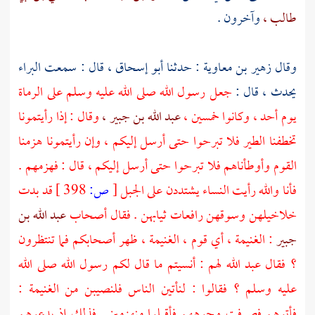
طالب ،
وآخرون .
وقال
زهير بن معاوية
: حدثنا
أبو إسحاق ،
قال : سمعت
البراء
يحدث ، قال :
جعل رسول الله صلى الله عليه وسلم على الرماة
يوم
أحد ،
وكانوا خمسين ،
عبد الله بن جبير ،
وقال : إذا رأيتمونا
تخطفنا الطير فلا تبرحوا حتى أرسل إليكم ، وإن رأيتمونا هزمنا
القوم وأوطأناهم فلا تبرحوا حتى أرسل إليكم ، قال : فهزمهم .
فأنا والله رأيت النساء يشتددن على الجبل
[
ص:
398 ]
قد بدت
خلاخيلهن وسوقهن رافعات ثيابهن . فقال أصحاب
عبد الله بن
جبير
: الغنيمة ، أي قوم ، الغنيمة ، ظهر أصحابكم فما تنتظرون
؟ فقال
عبد الله
لهم : أنسيتم ما قال لكم رسول الله صلى الله
عليه وسلم ؟ فقالوا : لنأتين الناس فلنصيبن من الغنيمة :
فأتوهم فصرفت وجوههم فأقبلوا منهزمين . فذلك إذ يدعوهم