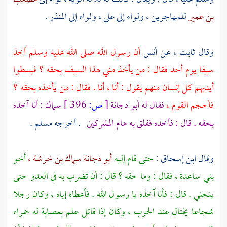
بن عمير
للمهاجرين ،
ولواء إلى
علي ،
ولواء إلى
المنذر
.
وقال
ثابت ،
عن
أنس
أن رسول الله صلى الله عليه وسلم أخذ
سيفا يوم
أحد
فقال : من يأخذ مني هذا السيف بحقه ؟ فبسطوا
أيديهم كل إنسان منهم يقول : أنا ، أنا . فقال : من يأخذه بحقه ؟
فأحجم القوم ،
فقال له
أبو دجانة
[
ص:
396 ]
سماك : أنا آخذه
بحقه . قال : فأخذه ففلق به هام المشركين
. أخرجه
مسلم
.
وقال
ابن إسحاق
:
حتى قام إليه
أبو دجانة سماك بن خرشة ،
أخو
بني ساعدة ،
فقال : وما حقه ؟ قال : أن تضرب به في العدو حتى
ينحني . قال : فأنا آخذه يا رسول الله . فأعطاه إياه ، وكان رجلا
شجاعا يختال عند الحرب ، وكان إذا قاتل علم بعصابة له حمراء