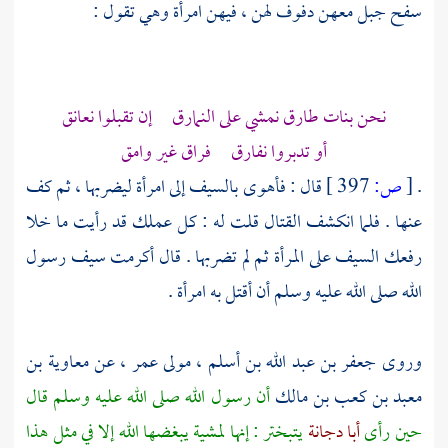
سفح جبل معهن دفوف لهن ، فيهن امرأة وهي تقول :
نحن بنات طارق نمشي على النمارق إن تقبلوا نعانق
أو تدبروا نفارق فراق غير وامق
.
[
ص:
397 ]
قال : فأهوى بالسيف إلى امرأة ليضربها ، ثم كف
عنها . فلما انكشف القتال قلت له : كل عملك قد رأيت ما خلا
رفعك السيف على المرأة ثم لم تضربها . قال أكرمت سيف رسول
الله صلى الله عليه وسلم أن أقتل به امرأة .
وروى
جعفر بن عبد الله بن أسلم ،
مولى
عمر ،
عن
معاوية بن
معبد بن كعب بن مالك
أن رسول الله صلى الله عليه وسلم قال
حين رأى
أبا دجانة
يتبختر : إنها لمشية يبغضها الله إلا في مثل هذا