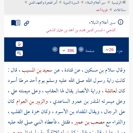
الرئيسية
سير أعلام النبلاء
السيرة النبوية
أمر الهجرة والعهد المدني
تراجم الأعلام
سنة ثلاث
غزوة أحد
سير أعلام النبلاء
الذهبي - شمس الدين محمد بن أحمد بن عثمان الذهبي
جزء
صفحة
26
396
وقال
سلام بن مسكين ،
عن
قتادة ،
عن
سعيد بن المسيب ،
قال :
كانت راية رسول الله صلى الله عليه وسلم يوم
أحد
مرطا أسود
كان
لعائشة ،
وراية
الأنصار
يقال لها العقاب ، وعلى ميمنته
علي ،
وعلى ميسرته
المنذر بن عمرو الساعدي ،
والزبير بن العوام
كان
على الرجال ، ويقال
المقداد بن الأسود ،
وكان
حمزة
على القلب ،
واللواء مع
مصعب بن عمير ،
فقتل ، فأعطاه النبي صلى الله عليه
وسلم
عليا ،
قال : ويقال : كانت له ثلاثة ألوية ، لواء إلى
مصعب