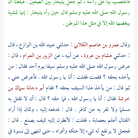
فاعتصب بها على رأسه ، ثم جعل يتبختر بين الصفين . فبلغنا أن
رسول الله صلى الله عليه وسلم قال حين رآه يتبختر : إنها لمشية
يبغضها الله إلا في مثل هذا الموطن
.
وقال
عمرو بن عاصم الكلابي
: حدثني
عبيد الله بن الوازع ،
قال
: حدثني
هشام بن عروة ،
عن أبيه ، عن
الزبير بن العوام ،
قال :
عرض رسول الله صلى الله عليه وسلم سيفا يوم
أحد
فقال : من
يأخذه بحقه ؟ فقمت فقلت : أنا يا رسول الله . فأعرض عني ،
ثم قال : من يأخذ هذا السيف بحقه ؟ فقام
أبو دجانة سماك بن
خرشة
فقال : أنا يا رسول الله ، فما حقه ؟ قال : أن لا تقتل به
مسلما ولا تفر به عن كافر . قال : فدفعه إليه ، وكان إذا أراد
القتال أعلم بعصابة ، فقلت : لأنظرن إليه كيف يصنع . قال :
فجعل لا يرتفع له شيء إلا هتكه وأفراه ، حتى انتهى إلى نسوة في