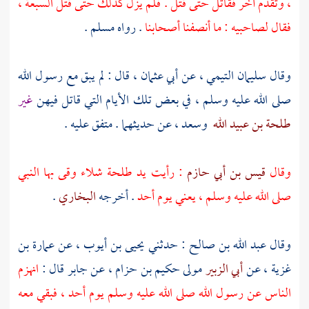
، وتقدم آخر فقاتل حتى قتل . فلم يزل كذلك حتى قتل السبعة ،
فقال لصاحبيه : ما أنصفنا أصحابنا
. رواه
مسلم
.
وقال
سليمان التيمي ،
عن
أبي عثمان ،
قال : لم يبق مع رسول الله
صلى الله عليه وسلم ، في بعض تلك الأيام التي قاتل فيهن
غير
طلحة بن عبيد الله
وسعد ،
عن حديثهما . متفق عليه .
وقال
قيس بن أبي حازم
: رأيت يد
طلحة
شلاء وقى بها النبي
صلى الله عليه وسلم ، يعني يوم
أحد
. أخرجه
البخاري
.
وقال
عبد الله بن صالح
: حدثني
يحيى بن أيوب ،
عن
عمارة بن
غزية ،
عن
أبي الزبير
مولى
حكيم بن حزام ،
عن
جابر
قال :
انهزم
الناس عن رسول الله صلى الله عليه وسلم يوم
أحد ،
فبقي معه