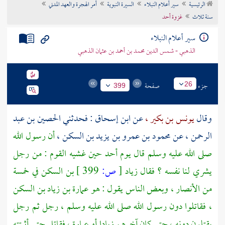
الرئيسية
سير أعلام النبلاء
السيرة النبوية
أمر الهجرة والعهد المدني
تراجم الأعلام
سنة ثلاث
غزوة أحد
سير أعلام النبلاء
الذهبي - شمس الدين محمد بن أحمد بن عثمان الذهبي
جزء
صفحة
26
399
وقال
يونس بن بكير ،
عن
ابن إسحاق
: فحدثني
الحصين بن عبد
الرحمن ،
عن
محمود بن عمرو بن يزيد بن السكن ،
أن رسول الله
صلى الله عليه وسلم قال يوم
أحد
حين غشيه القوم : من رجل
يشري لنا نفسه ؟ فقال
زياد
[
ص:
399 ]
بن السكن
في خمسة
من
الأنصار ،
وبعض الناس يقول : هو
عمارة بن زياد بن السكن
،
فقاتلوا دون رسول الله صلى الله عليه وسلم ، رجل ثم رجل
يقتلون دونه ، حتى كان آخرهم
زيادا
أو
عمارة ،
فقاتل حتى أثبتته