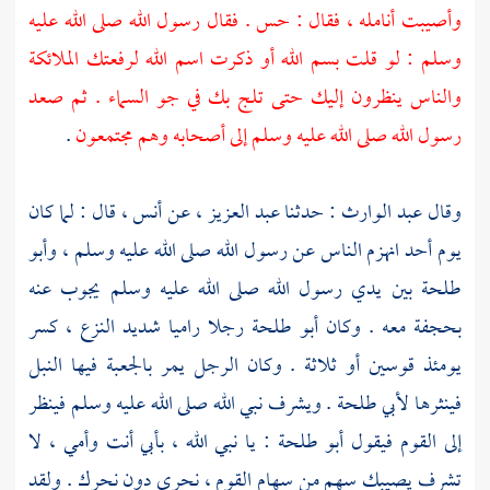
وأصيبت أنامله ، فقال : حس . فقال رسول الله صلى الله عليه
وسلم : لو قلت بسم الله أو ذكرت اسم الله لرفعتك الملائكة
والناس ينظرون إليك حتى تلج بك في جو السماء . ثم صعد
رسول الله صلى الله عليه وسلم إلى أصحابه وهم مجتمعون
.
وقال
عبد الوارث
: حدثنا
عبد العزيز ،
عن
أنس ،
قال : لما كان
يوم
أحد
انهزم الناس عن رسول الله صلى الله عليه وسلم ،
وأبو
طلحة
بين يدي رسول الله صلى الله عليه وسلم يجوب عنه
بحجفة معه . وكان
أبو طلحة
رجلا راميا شديد النزع ، كسر
يومئذ قوسين أو ثلاثة . وكان الرجل يمر بالجعبة فيها النبل
فينثرها
لأبي طلحة
. ويشرف نبي الله صلى الله عليه وسلم فينظر
إلى القوم فيقول
أبو طلحة
: يا نبي الله ، بأبي أنت وأمي ، لا
تشرف يصيبك سهم من سهام القوم ، نحري دون نحرك . ولقد