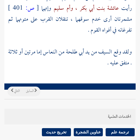
رأيت
عائشة بنت أبي بكر ،
وأم سليم
وإنهما
[
ص:
401 ]
مشمرتان أرى خدم سوقهما ، تنقلان القرب على متونهما ثم
تفرغانه في أفواه القوم .
ولقد وقع السيف من يد
أبي طلحة
من النعاس إما مرتين أو ثلاثة
. متفق عليه .
السابق
التالي
الخدمات العلمية
ترجمة علم
عناوين الشجرة
تخريج حديث