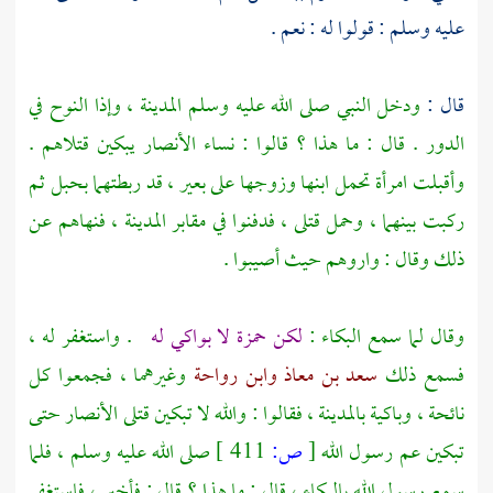
عليه وسلم : قولوا له : نعم .
قال :
ودخل النبي صلى الله عليه وسلم
المدينة ،
وإذا النوح في
الدور . قال : ما هذا ؟ قالوا : نساء
الأنصار
يبكين قتلاهم .
وأقبلت امرأة تحمل ابنها وزوجها على بعير ، قد ربطتهما بحبل ثم
ركبت بينهما ، وحمل قتلى ، فدفنوا في مقابر
المدينة ،
فنهاهم عن
ذلك وقال : واروهم حيث أصيبوا .
وقال لما سمع البكاء :
لكن
حمزة
لا بواكي له
. واستغفر له ،
فسمع ذلك
سعد بن معاذ
وابن رواحة
وغيرهما ، فجمعوا كل
نائحة ، وباكية
بالمدينة ،
فقالوا : والله لا تبكين قتلى
الأنصار
حتى
تبكين عم رسول الله
[
ص:
411 ]
صلى الله عليه وسلم ، فلما
سمع رسول الله بالبكاء ، قال : ما هذا ؟ قال : فأخبر ، فاستغفر