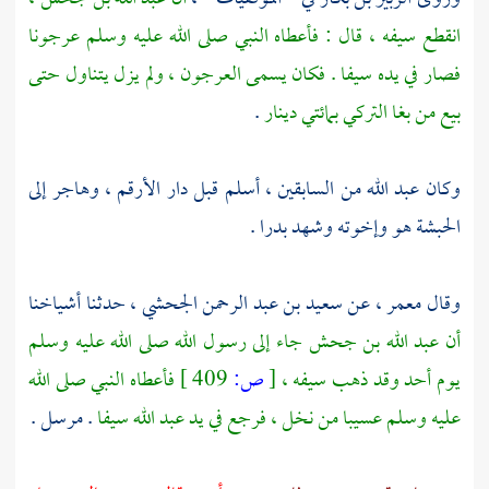
انقطع سيفه ، قال : فأعطاه النبي صلى الله عليه وسلم عرجونا
فصار في يده سيفا . فكان يسمى العرجون ، ولم يزل يتناول حتى
بيع من
بغا التركي
بمائتي دينار
.
وكان
عبد الله
من السابقين ، أسلم قبل
دار الأرقم ،
وهاجر إلى
الحبشة
هو وإخوته وشهد
بدرا
.
وقال
معمر ،
عن
سعيد بن عبد الرحمن الجحشي ،
حدثنا أشياخنا
أن
عبد الله بن جحش
جاء إلى رسول الله صلى الله عليه وسلم
يوم
أحد
وقد ذهب سيفه ،
[
ص:
409 ]
فأعطاه النبي صلى الله
عليه وسلم عسيبا من نخل ، فرجع في يد
عبد الله
سيفا
. مرسل .