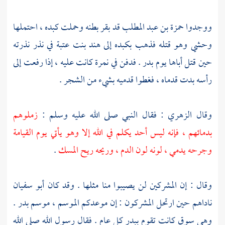
ووجدوا
حمزة بن عبد المطلب
قد بقر بطنه وحملت كبده ، احتملها
وحشي
وهو قتله فذهب بكبده إلى
هند بنت عتبة
في نذر نذرته
حين قتل أباها يوم
بدر
. فدفن في نمرة كانت عليه ، إذا رفعت إلى
رأسه بدت قدماه ، فغطوا قدميه بشيء من الشجر .
وقال
الزهري
: فقال النبي صلى الله عليه وسلم :
زملوهم
بدمائهم ، فإنه ليس
أحد
يكلم في الله إلا وهو يأتي يوم القيامة
وجرحه يدمي ، لونه لون الدم ، وريحه ريح المسك
.
وقال : إن المشركين لن يصيبوا منا مثلها . وقد كان
أبو سفيان
ناداهم حين ارتحل المشركون : إن موعدكم الموسم ، موسم
بدر
.
وهي سوق كانت تقوم
ببدر
كل عام . فقال رسول الله صلى الله