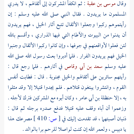
وقال
موسى بن عقبة
: ثم انكفأ المشركون إلى أثقالهم ، لا يدري
المسلمون ما يريدون . فقال النبي صلى الله عليه وسلم : إن
رأيتموهم ركبوا وجعلوا الأثقال تتبع آثار الخيل ، فهم يريدون
أن يدنوا من البيوت والآطام التي فيها الذراري ، وأقسم بالله
لئن فعلوا لأواقعنهم في جوفها ، وإن كانوا ركبوا الأثقال وجنبوا
الخيل فهم يريدون الفرار . فلما أدبروا بعث رسول الله صلى الله
عليه وسلم
سعد بن أبي وقاص
في آثارهم . فلما رجع قال :
رأيتهم سائرين على أثقالهم والخيل مجنوبة . قال : فطابت أنفس
القوم ، وانتشروا يبتغون قتلاهم . فلم يجدوا قتيلا إلا وقد مثلوا
به ، إلا
حنظلة بن أبي عامر ،
وكان أبوه مع المشركين فترك لأجله .
وزعموا أن أباه وقف عليه قتيلا فدفع صدره برجله ثم قال :
ذنبان أصبتهما ، قد تقدمت إليك في
[
ص:
410 ]
مصرعك هذا
يا دبيس ، ولعمر الله إن كنت لواصلا للرحم برا بالوالد .