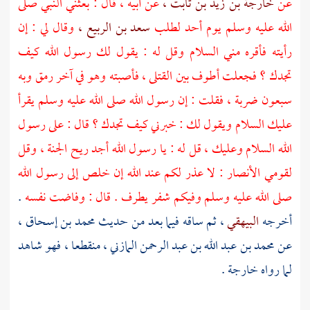
عن
خارجة بن زيد بن ثابت ،
عن أبيه ، قال : بعثني النبي صلى
الله عليه وسلم يوم
أحد
لطلب
سعد بن الربيع ،
وقال لي : إن
رأيته فأقره مني السلام وقل له : يقول لك رسول الله كيف
تجدك ؟ فجعلت أطوف بين القتلى ، فأصبته وهو في آخر رمق وبه
سبعون ضربة ، فقلت : إن رسول الله صلى الله عليه وسلم يقرأ
عليك السلام ويقول لك : خبرني كيف تجدك ؟ قال : على رسول
الله السلام وعليك ، قل له : يا رسول الله أجد ريح الجنة ، وقل
لقومي
الأنصار
: لا عذر لكم عند الله إن خلص إلى رسول الله
صلى الله عليه وسلم وفيكم شفر يطرف . قال : وفاضت نفسه
.
أخرجه
البيهقي
، ثم ساقه فيما بعد من حديث
محمد بن إسحاق
،
عن
محمد بن عبد الله بن عبد الرحمن المازني ،
منقطعا ، فهو شاهد
لما رواه
خارجة
.