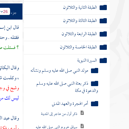
الطبقة الثانية والثلاثون
جزء
26
الطبقة الثالثة والثلاثون
قال
ابن إس
الطبقة الرابعة والثلاثون
فقتله . وحد
الطبقة الخامسة والثلاثون
؟ فسئلت صاح
السيرة النبوية
وقال
البكائ
مولد النبي صلى الله عليه وسلم ونشأته
، وكلمت شف
ذكر بعثة النبي صلى الله عليه وسلم
وشج في وجه
والدعوة في مكة
ليس لك من ا
أمر الهجرة والعهد المدني
ذكر أول من هاجر إلى المدينة
وقال
عبد ال
سياق خروج النبي صلى الله عليه
رأسه ، فكا