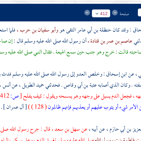
صفحة
412
حاق
: وقد كان
حنظلة بن أبي عامر
التقى هو
وأبو سفيان بن حرب ،
فلما استع
ثني
عاصم بن عمر بن قتادة ،
أن رسول الله صلى الله عليه وسلم قال :
إن صاحب
بته قالت : خرج وهو جنب حين سمع الهيعة . فقال النبي صلى الله عليه وسل
ي ،
عن
ابن إسحاق
: وخلص العدو إلى رسول الله صلى الله عليه وسلم فدث ب
ته . وكان الذي أصابه
عتبة بن أبي وقاص
. فحدثني
حميد الطويل ،
عن
أنس ،
ه ، فجعل الدم يسيل على وجهه وهو يمسحه ويقول : كيف يفلح
[
ص:
412 ]
لأمر شيء أو يتوب عليهم أو يعذبهم فإنهم ظالمون
( 128 ) )
[ آل عمران ] .
عزيز بن أبي حازم ،
عن أبيه ،
عن
سهل بن سعد ،
قال : جرح رسول الله صلى 
نت
فاطمة بنت رسول الله
صلى الله عليه وسلم تغسل الدم ، وعلي يسكب الماء ع