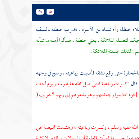
لاه
حنظلة
رآه
شداد بن الأسود
. فضرب
حنظلة
بالسيف
كم لتغسله الملائكة ، يعني
حنظلة ،
فسألوا أهله ما شأنه
م : لذلك غسلته الملائكة
.
الحجارة حتى وقع لشقه فأصيبت رباعيته ، وشج في وجهه
قال :
كسرت رباعية النبي صلى الله عليه وسلم يوم
أحد ،
قوم خضبوا وجه نبيهم وهو يدعوهم إلى ربهم ؟ فنزلت (
الله عليه وسلم ، وكسرت رباعيته ، وهشمت البيضة على
ليه بالمجن . فلما رأت
فاطمة
أن الماء لا يزيد الدم إلا كثرة