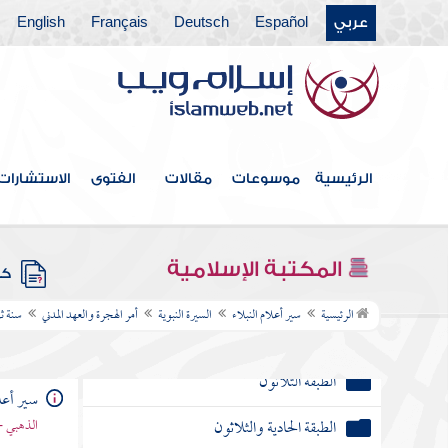
الطبقة الثانية والعشرون
عربي
Español
Deutsch
Français
English
الطبقة الثالثة والعشرون
الطبقة الرابعة والعشرون
الطبقة الخامسة والعشرون
الرئيسية
موسوعات
مقالات
الفتوى
الاستشارات
الطبقة السادسة والعشرون
الطبقة السابعة والعشرون
المكتبة الإسلامية
كتب
الطبقة الثامنة والعشرون
الرئيسية
سير أعلام النبلاء
السيرة النبوية
أمر الهجرة والعهد المدني
سنة ث
الطبقة التاسعة والعشرون
الطبقة الثلاثون
سير أعلا
الطبقة الحادية والثلاثون
الذهبي -