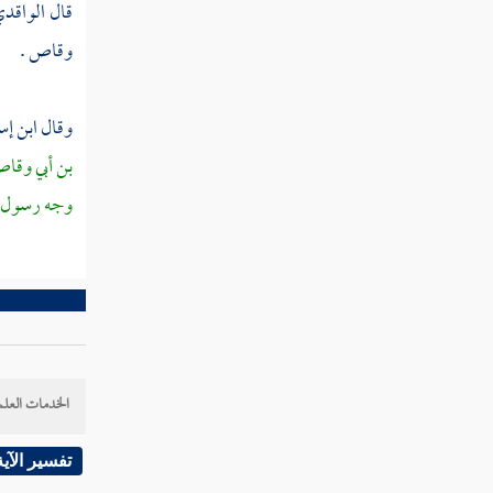
قال
الواقد
السنة التاسعة
وقاص
.
السنة العاشرة
سنة إحدى عشرة
وقال
ابن إ
بن أبي وقا
فصل في معجزاته صلى الله عليه وسلم
وجه رسول ا
باب من إخباره بالكوائن بعده
فوقعت كما أخبر
باب جامع من دلائل النبوة
الخدمات العلم
باب آخر سورة نزلت
تفسير الآية