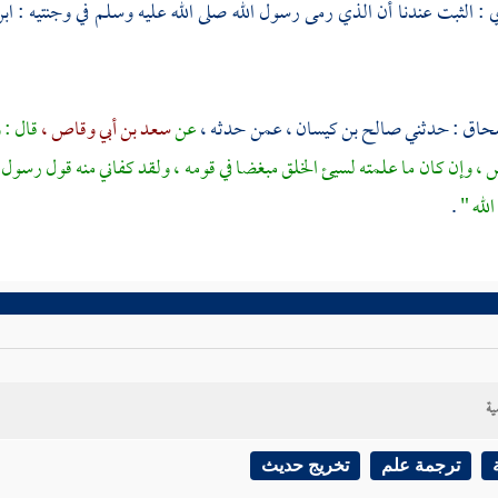
ي
: الثبت عندنا أن الذي رمى رسول الله صلى الله عليه وسلم في وجنتيه :
اب
سحاق
: حدثني
صالح بن كيسان ،
عمن حدثه ،
عن
سعد بن أبي وقاص ،
قال :
ص ،
وإن كان ما علمته لسيئ الخلق مبغضا في قومه ، ولقد كفاني منه قول رسول 
لله "
.
ية
ترجمة علم
تخريج حديث