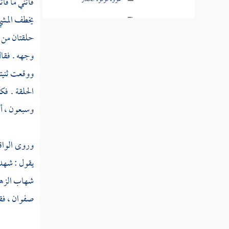
فاتني ما فا
يخطف المشي 
مقتل كعب بن الأشرف
حلقتان من ح
غزوة أحد
وجهه . فقا
عدد الشهداء
ووقعت ثنيته
الحلقة . ف
غزوة حمراء الأسد
وسبعون ، أق
السنة الرابعة
السنة الخامسة
وروى
الوا
يقول : شه
سنة ست من الهجرة
شهاب الز
السنة السابعة
صفوان ،
فقا
سنة ثمان من الهجرة