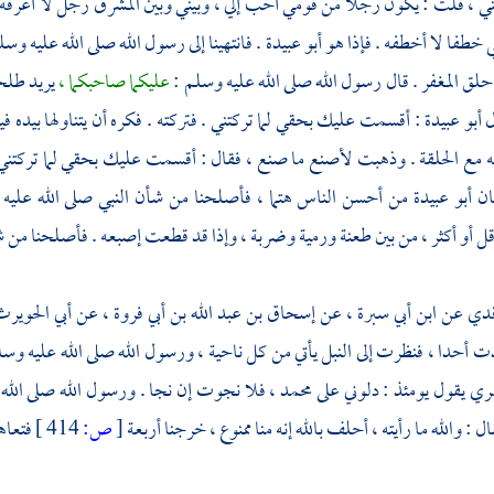
تني ، قلت : يكون رجلا من قومي أحب إلي ، وبيني وبين المشرق رجل لا أعرفه ،
خطفا لا أخطفه . فإذا هو
أبو عبيدة .
فانتهينا إلى رسول الله صلى الله عليه
لق المغفر . قال رسول الله صلى الله عليه وسلم :
عليكما صاحبكما ،
يريد
طلح
ل
أبو عبيدة
: أقسمت عليك بحقي لما تركتني . فتركته . فكره أن يتناولها بيده في
 مع الحلقة . وذهبت لأصنع ما صنع ، فقال : أقسمت عليك بحقي لما تركتني . 
كان
أبو عبيدة
من أحسن الناس هتما ، فأصلحنا من شأن النبي صلى الله عليه 
ل أو أكثر ، من بين طعنة ورمية وضربة ، وإذا قد قطعت إصبعه . فأصلحنا من شأ
قدي
عن
ابن أبي سبرة ،
عن
إسحاق بن عبد الله بن أبي فروة ،
عن
أبي الحوير
دت
أحدا ،
فنظرت إلى النبل يأتي من كل ناحية ، ورسول الله صلى الله عليه
هري
يقول يومئذ : دلوني على
محمد ،
فلا نجوت إن نجا . ورسول الله صلى الله ع
ل : والله ما رأيته ، أحلف بالله إنه منا ممنوع ، خرجنا أربعة
[
ص:
414 ]
فتعاه