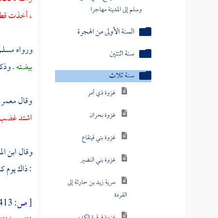
وسلم إلى المدينة مهاجرا
، أخذت قطعة
السنة الأولى من الهجرة
ورواه
مسلم
سنة اثنتين
بيضته
. وذك
سنة ثلاث
غزوة ذي أمر
وقال
معمر 
غزوة بحران
اشتد غضب ال
غزوة بني قينقاع
وقال
ابن الم
غزوة بني النضير
: ذاك يوم ك
سرية زيد بن حارثة إلى
القردة
[
ص:
413 ]
غزوة قرقرة الكدر