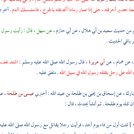
 حصير أحرقته ، حتى إذا صار رمادا ألصقته بالجرح ، فاستمسك الدم
. أخرجا
من حديث
سعيد بن أبي هلال ،
عن
أبي حازم ،
عن
سهل ،
قال : رأيت رسول ال
ر باقي الحديث .
،
عن
همام ،
عن
أبي هريرة ،
قال رسول الله صلى الله عليه وسلم :
اشتد غضب ا
له على رجل يقتله رسول الله في سبيل الله
. متفق عليه .
بارك ،
عن
إسحاق بن يحيى بن طلحة بن عبيد الله
: أخبرني
عيسى بن طلحة ،
ع
ان كله يوم
طلحة
. ثم أنشأ يحدث ، قال :
كنت أول من فاء يوم
أحد ،
فرأيت رجلا يقاتل مع رسول الله صلى الله عليه