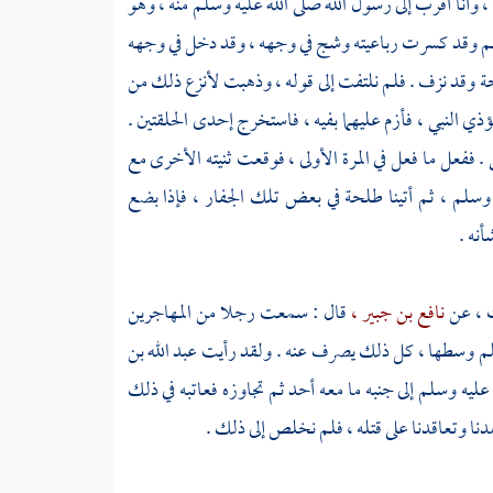
 وأنا أقرب إلى رسول الله صلى الله عليه وسلم منه ، وهو
 وسلم وقد كسرت رباعيته وشج في وجهه ، وقد دخل في وجهه
ة
وقد نزف . فلم نلتفت إلى قوله ، وذهبت لأنزع ذلك من
ؤذي النبي ، فأزم عليهما بفيه ، فاستخرج إحدى الحلقتين .
ففعل ما فعل في المرة الأولى ، فوقعت ثنيته الأخرى مع
وسلم ، ثم أتينا
طلحة
في بعض تلك الجفار ، فإذا بضع
نه .
ث ،
عن
نافع بن جبير ،
قال : سمعت رجلا من المهاجرين
 وسلم وسطها ، كل ذلك يصرف عنه . ولقد رأيت
عبد الله بن
ليه وسلم إلى جنبه ما معه أحد ثم تجاوزه فعاتبه في ذلك
دنا وتعاقدنا على قتله ، فلم نخلص إلى ذلك .