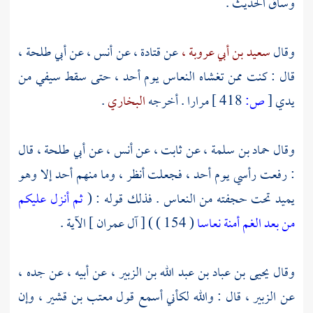
وساق الحديث .
وقال
سعيد بن أبي عروبة ،
عن
قتادة ،
عن
أنس ،
عن
أبي طلحة ،
قال : كنت ممن تغشاه النعاس يوم
أحد ،
حتى سقط سيفي من
يدي
[
ص:
418 ]
مرارا . أخرجه
البخاري
.
وقال
حماد بن سلمة ،
عن
ثابت ،
عن
أنس ،
عن
أبي طلحة ،
قال
: رفعت رأسي يوم
أحد ،
فجعلت أنظر ، وما منهم أحد إلا وهو
يميد تحت حجفته من النعاس . فذلك قوله : (
ثم أنزل عليكم
من بعد الغم أمنة نعاسا
( 154 ) ) [ آل عمران ] الآية .
وقال
يحيى بن عباد بن عبد الله بن الزبير ،
عن أبيه ، عن جده ،
عن
الزبير ،
قال : والله لكأني أسمع قول
معتب بن قشير ،
وإن