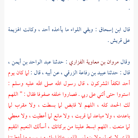
.
قال
ابن إسحاق
: وبقي اللواء ما يأخذه أحد ، وكانت الهزيمة
على
قريش
.
وقال
مروان بن معاوية الفزاري
: حدثنا
عبد الواحد بن أيمن ،
قال : حدثنا
عبيد بن رفاعة الزرقي ،
عن أبيه ، قال :
لما كان يوم
أحد
انكفأ المشركون ، قال رسول الله صلى الله عليه وسلم :
استووا حتى أثني على ربي . فصاروا خلفه صفوفا فقال : " اللهم
لك الحمد كله ، اللهم لا قابض لما بسطت ، ولا مقرب لما
باعدت ، ولا مباعد لما قربت ، ولا مانع لما أعطيت ، ولا معطي
لما منعت . اللهم ابسط علينا من بركاتك ، أسألك النعيم المقيم
الذي لا يحول ولا يزول . اللهم عائذا بك من سوء ما أعطيتنا