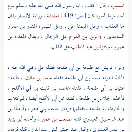
المسيب ،
قال : كانت راية رسول الله صلى الله عليه وسلم يوم
أحد
مرطا أسود كان
[
ص:
419 ]
لعائشة ،
وراية
الأنصار
يقال
لها العقاب ، وعلى الميمنة
علي ،
وعلى الميسرة
المنذر بن عمرو
الساعدي ،
والزبير بن العوام
على الرجال ، ويقال
المقداد بن
عمرو ،
وحمزة بن عبد المطلب
على القلب .
ولواء
قريش
مع
طلحة بن أبي طلحة
فقتله
علي
رضي الله عنه ،
فأخذ اللواء
سعد بن أبي طلحة
فقتله
سعد بن مالك ،
فأخذه
عثمان بن أبي طلحة
، فقتله
عاصم بن ثابت بن أبي الأقلح ،
فأخذه
الجلاس بن طلحة ،
فقتله
ابن أبي الأقلح
أيضا ، ثم
كلاب
والحارث
ابنا
طلحة ،
فقتلهما
قزمان
حليف
بني ظفر ،
وأرطأة بن
عبد شرحبيل العبدري
قتله
مصعب بن عمير ،
وأخذه
أبو يزيد
بن عمير العبدري ،
وقيل عبد حبشي
لبني عبد الدار ،
قتله
قزمان