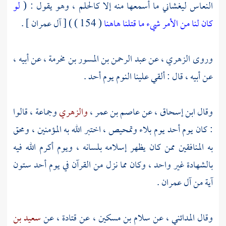
النعاس ليغشاني ما أسمعها منه إلا كالحلم ، وهو يقول : (
لو
كان لنا من الأمر شيء ما قتلنا هاهنا
( 154 ) ) [ آل عمران ] .
وروى
الزهري ،
عن
عبد الرحمن بن المسور بن مخرمة ،
عن أبيه ،
عن أبيه ، قال : ألقي علينا النوم يوم
أحد
.
وقال
ابن إسحاق
، عن
عاصم بن عمر ،
والزهري
وجماعة ، قالوا
: كان يوم
أحد
يوم بلاء وتمحيص ، اختبر الله به المؤمنين ، ومحق
به المنافقين ممن كان يظهر إسلامه بلسانه ، ويوم أكرم الله فيه
بالشهادة غير واحد ، وكان مما نزل من القرآن في يوم
أحد
ستون
آية من آل عمران .
وقال
المدائني ،
عن
سلام بن مسكين ،
عن
قتادة ،
عن
سعيد بن