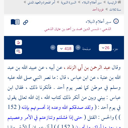
الرئيسية
سير أعلام النبلاء
السيرة النبوية
أمر الهجرة والعهد المدني
تراجم الأعلام
سنة ثلاث
غزوة أحد
سير أعلام النبلاء
الذهبي - شمس الدين محمد بن أحمد بن عثمان الذهبي
جزء
صفحة
26
418
وقال
عبد الرحمن بن أبي الزناد ،
عن أبيه ، عن
عبيد الله بن عبد
الله بن عتبة ،
عن
ابن عباس ،
قال : ما نصر النبي صلى الله عليه
وسلم في موطن كما نصر يوم
أحد
. فأنكرنا ذلك ، فقال
ابن
عباس
: بيني وبين من أنكر ذلك كتاب الله ، إن الله تعالى يقول
في يوم
أحد
: (
ولقد صدقكم الله وعده إذ تحسونهم بإذنه
( 152
) ) والحس : القتل (
حتى إذا فشلتم وتنازعتم في الأمر وعصيتم
من بعد ما أراكم ما تحبون
( 152 ) ) [ آل عمران ] الآية . وإنما