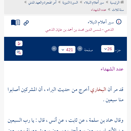
الرئيسية
سير أعلام النبلاء
السيرة النبوية
أمر الهجرة والعهد المدني
تراجم الأعلام
سنة ثلاث
عدد الشهداء
سير أعلام النبلاء
الذهبي - شمس الدين محمد بن أحمد بن عثمان الذهبي
جزء
صفحة
26
421
عدد الشهداء
قد مر أن
البخاري
أخرج من حديث
البراء ،
أن المشركين أصابوا
منا سبعين .
وقال
حماد بن سلمة ،
عن
ثابت ،
عن
أنس ،
قال : يا رب السبعين
من
الأنصار ،
سبعين يوم
أحد ،
وسبعين يوم
بئر معونة ،
وسبعين