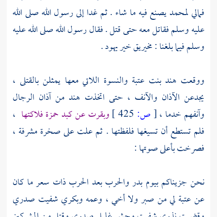
فمالي
لمحمد
يصنع فيه ما شاء . ثم غدا إلى رسول الله صلى الله
عليه وسلم فقاتل معه حتى قتل . فقال رسول الله صلى الله عليه
وسلم فيما بلغنا :
مخيريق
خير
يهود
.
ووقعت
هند بنت عتبة
والنسوة اللاتي معها يمثلن بالقتلى ،
يجدعن الآذان والآنف ، حتى اتخذت
هند
من آذان الرجال
وآنفهم خدما ،
[
ص:
425 ]
وبقرت عن كبد
حمزة
فلاكتها
،
فلم تستطع أن تسيغها فلفظتها . ثم علت على صخرة مشرفة ،
فصرخت بأعلى صوتها :
نحن جزيناكم بيوم
بدر
والحرب بعد الحرب ذات سعر ما كان
عن
عتبة
لي من صبر ولا أخي ، وعمه وبكري شفيت صدري
وقضيت نذري شفيت
وحشي
غليل صدري وقتل من المشركين