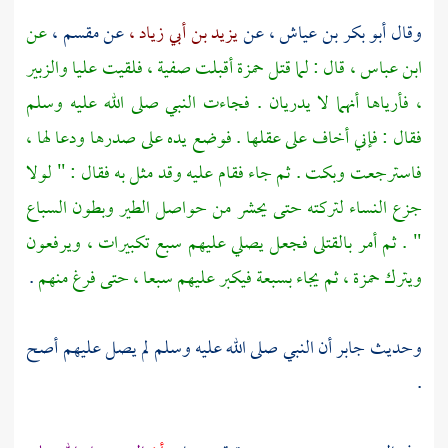
وقال
أبو بكر بن عياش ،
عن
يزيد بن أبي زياد ،
عن
مقسم ،
عن
ابن عباس ،
قال : لما قتل
حمزة
أقبلت
صفية ،
فلقيت
عليا
والزبير
،
فأرياها أنهما لا يدريان . فجاءت النبي صلى الله عليه وسلم
فقال : فإني أخاف على عقلها . فوضع يده على صدرها ودعا لها ،
فاسترجعت وبكت . ثم جاء فقام عليه وقد مثل به فقال : " لولا
جزع النساء لتركته حتى يحشر من حواصل الطير وبطون السباع
" . ثم أمر بالقتلى فجعل يصلي عليهم سبع تكبيرات ، ويرفعون
ويترك
حمزة ،
ثم يجاء بسبعة فيكبر عليهم سبعا ، حتى فرغ منهم
.
وحديث
جابر
أن النبي صلى الله عليه وسلم لم يصل عليهم أصح
.