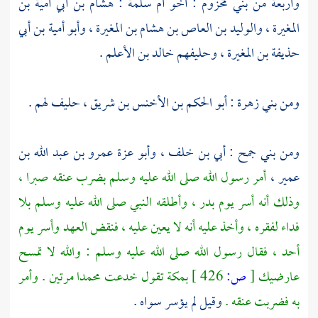
وأربعة من
بني مخزوم
: أخو
أم سلمة
:
هشام بن أبي أمية بن
المغيرة ،
والوليد بن العاص بن هشام بن المغيرة ،
وأبو أمية بن أبي
حذيفة بن المغيرة ،
وحليفهم
خالد بن الأعلم
.
ومن
بني زهرة
:
أبو الحكم بن الأخنس بن شريق ،
حليف لهم .
ومن
بني جمح
:
أبي بن خلف ،
وأبو عزة عمرو بن عبد الله بن
عمير ،
أمر رسول الله صلى الله عليه وسلم بضرب عنقه صبرا ،
وذلك أنه أسر يوم
بدر ،
وأطلقه النبي صلى الله عليه وسلم بلا
فداء لفقره ، وأخذ عليه أنه لا يعين عليه ، فنقض العهد وأسر يوم
أحد ،
فقال رسول الله صلى الله عليه وسلم : والله لا تمسح
عارضيك
[
ص:
426 ]
بمكة
تقول خدعت
محمدا
مرتين . وأمر
به فضربت عنقه .
وقيل لم يؤسر سواه .