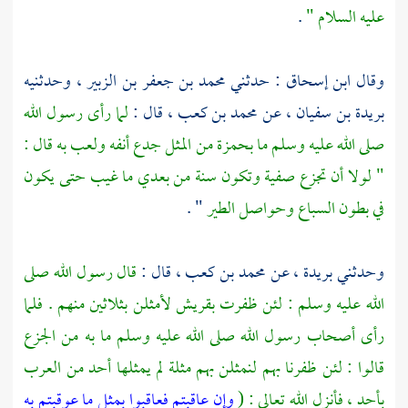
عليه السلام "
.
وقال
ابن إسحاق
: حدثني
محمد بن جعفر بن الزبير ،
وحدثنيه
بريدة بن سفيان ،
عن
محمد بن كعب ،
قال :
لما رأى رسول الله
صلى الله عليه وسلم ما
بحمزة
من المثل جدع أنفه ولعب به قال :
" لولا أن تجزع
صفية
وتكون سنة من بعدي ما غيب حتى يكون
في بطون السباع وحواصل الطير
" .
وحدثني
بريدة ،
عن
محمد بن كعب ،
قال :
قال رسول الله صلى
الله عليه وسلم : لئن ظفرت
بقريش
لأمثلن بثلاثين منهم . فلما
رأى أصحاب رسول الله صلى الله عليه وسلم ما به من الجزع
قالوا : لئن ظفرنا بهم لنمثلن بهم مثلة لم يمثلها أحد من العرب
بأحد ، فأنزل الله تعالى : (
وإن عاقبتم فعاقبوا بمثل ما عوقبتم به