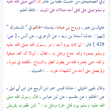
وفي الصحيحين من حديث
عقبة بن عامر
أن
النبي صلى الله عليه
وسلم صلى على قتلى
أحد
صلاته على الميت
. فالله أعلم .
عثمان بن عمر ،
وروح بن عبادة ،
بإسناد
الحاكم
في " المستدرك "
إليهما : حدثنا
أسامة بن زيد ،
عن
الزهري ،
عن
أنس ،
[
ص:
428 ]
قال :
لما كان يوم
أحد ،
مر رسول الله صلى الله عليه
وسلم
بحمزة
وقد جدع ومثل به ، فقال : لولا أن تجد
صفية
تركته حتى يحشره الله من بطون الطير والسباع . فكفنه في نمرة ،
ولم يصل على
أحد
من الشهداء غيره
. . . الحديث .
وقال
يحيى الحماني
: حدثنا
قيس -هو ابن الربيع عن ابن أبي ليلى ،
عن
الحكم ،
عن
مقسم ،
عن
ابن عباس ،
قال رسول الله صلى
الله عليه وسلم يوم قتل
حمزة
ومثل به : " لئن ظفرت
بقريش