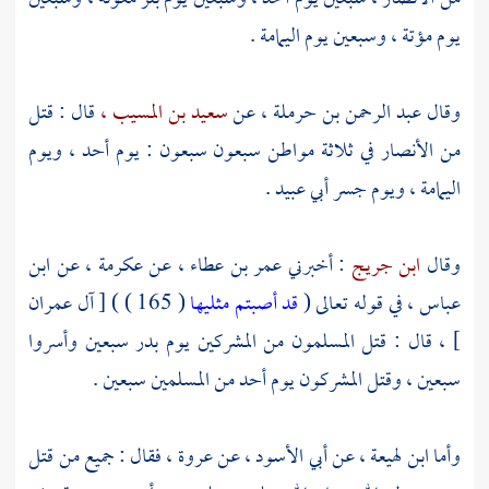
يوم
مؤتة ،
وسبعين يوم
اليمامة
.
وقال
عبد الرحمن بن حرملة ،
عن
سعيد بن المسيب ،
قال : قتل
من
الأنصار
في ثلاثة مواطن سبعون سبعون : يوم
أحد ،
ويوم
اليمامة ،
ويوم جسر
أبي عبيد
.
وقال
ابن جريج
: أخبرني
عمر بن عطاء ،
عن
عكرمة ،
عن
ابن
عباس ،
في قوله تعالى (
قد أصبتم مثليها
( 165 ) ) [ آل عمران
] ، قال : قتل المسلمون من المشركين يوم
بدر
سبعين وأسروا
سبعين ، وقتل المشركون يوم
أحد
من المسلمين سبعين .
وأما
ابن لهيعة ،
عن
أبي الأسود ،
عن
عروة ،
فقال : جميع من قتل