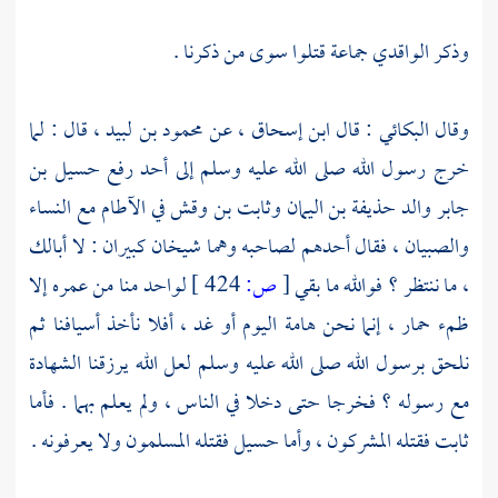
وذكر
الواقدي
جماعة قتلوا سوى من ذكرنا .
وقال
البكائي
: قال
ابن إسحاق ،
عن
محمود بن لبيد ،
قال : لما
خرج رسول الله صلى الله عليه وسلم إلى
أحد
رفع
حسيل بن
جابر
والد
حذيفة بن اليمان
وثابت بن وقش
في الآطام مع النساء
والصبيان ، فقال أحدهم لصاحبه وهما شيخان كبيران : لا أبالك
، ما ننتظر ؟ فوالله ما بقي
[
ص:
424 ]
لواحد منا من عمره إلا
ظمء حمار ، إنما نحن هامة اليوم أو غد ، أفلا نأخذ أسيافنا ثم
نلحق برسول الله صلى الله عليه وسلم لعل الله يرزقنا الشهادة
مع رسوله ؟ فخرجا حتى دخلا في الناس ، ولم يعلم بهما . فأما
ثابت
فقتله المشركون ، وأما
حسيل
فقتله المسلمون ولا يعرفونه .