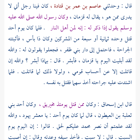
قال : وحدثني
عاصم بن عمر بن قتادة ،
كان فينا رجل أتي لا
يدرى ممن هو ، يقال له
قزمان ،
وكان رسول الله صلى الله عليه
وسلم يقول إذا ذكر له : إنه لمن أهل النار
. فلما كان يوم
أحد
قتل وحده ثمانية أو سبعة من المشركين وكان ذا بأس ، فأثبتته
الجراحة ، فاحتمل إلى دار
بني ظفر ،
فجعلوا يقولون له : والله
لقد أبليت اليوم يا
قزمان ،
فأبشر . قال : بماذا أبشر ؟ والله إن
قاتلت إلا عن أحساب قومي ، ولولا ذلك لما قاتلت . فلما
اشتدت عليه جراحته أخذ سهما فقتل به نفسه .
قال
ابن إسحاق
: وكان
ممن قتل يومئذ
مخيريق ،
وكان أحد
بني
ثعلبة بن العيطون
، قال لما كان يوم
أحد
: يا معشر
يهود ،
والله
لقد علمتم أن نصر
محمد
عليكم لحق . قالوا : إن اليوم يوم
السبت . قال : لا سبت . فأخذ سيفه وعدته وقال : إن أصبت