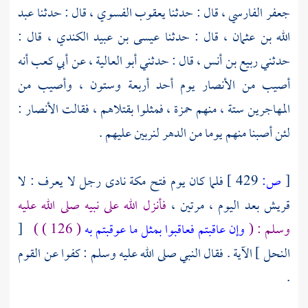
جعفر الفارسي ،
قال : حدثنا
يعقوب الفسوي ،
قال : حدثنا
عبد
الله بن عثمان ،
قال : حدثنا
عيسى بن عبيد الكندي ،
قال :
حدثني
ربيع بن أنس ،
قال : حدثني
أبو العالية ،
عن
أبي كعب
أنه
أصيب من
الأنصار
يوم
أحد
أربعة وستون ، وأصيب من
المهاجرين
ستة ، منهم
حمزة ،
فمثلوا بقتلاهم ، فقالت
الأنصار
:
لئن أصبنا منهم يوما من الدهر لنربين عليهم .
[
ص:
429 ]
فلما كان يوم فتح
مكة
نادى رجل لا يعرف : لا
قريش
بعد اليوم ، مرتين ،
فأنزل الله على نبيه صلى الله عليه
وسلم : (
وإن عاقبتم فعاقبوا بمثل ما عوقبتم به
( 126 ) )
[
النحل ] الآية . فقال النبي صلى الله عليه وسلم : كفوا عن القوم
.