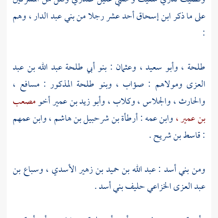
على ما ذكر
ابن إسحاق
أحد عشر رجلا من
بني عبد الدار ،
وهم
:
طلحة ،
وأبو سعيد ،
وعثمان
: بنو
أبي طلحة عبد الله بن عبد
العزى
ومولاهم :
صؤاب
،
وبنو طلحة
المذكور :
مسافع ،
والحارث ،
والجلاس ،
وكلاب ،
وأبو زيد بن عمير
أخو
مصعب
بن عمير ،
وابن عمه :
أرطأة بن شرحبيل بن هاشم ،
وابن عمهم
:
قاسط بن شريح
.
ومن
بني أسد :
عبد الله بن حميد بن زهير الأسدي ،
وسباع بن
عبد العزى الخزاعي
حليف
بني أسد
.