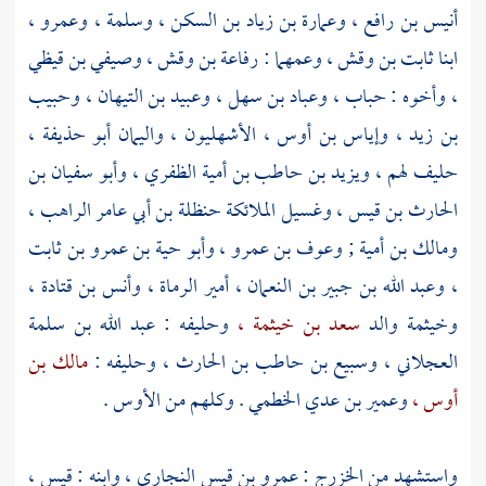
أنيس بن رافع ،
وعمارة بن زياد بن السكن
،
وسلمة ،
وعمرو ،
ابنا
ثابت بن وقش ،
وعمهما :
رفاعة بن وقش ،
وصيفي بن قيظي
،
وأخوه :
حباب ،
وعباد بن سهل ،
وعبيد بن التيهان ،
وحبيب
بن زيد ،
وإياس بن أوس ،
الأشهليون ،
واليمان أبو حذيفة ،
حليف لهم ،
ويزيد بن حاطب بن أمية الظفري ،
وأبو سفيان بن
الحارث بن قيس ،
وغسيل الملائكة
حنظلة بن أبي عامر الراهب ،
ومالك بن أمية ;
وعوف بن عمرو ،
وأبو حية بن عمرو بن ثابت
،
وعبد الله بن جبير بن النعمان ،
أمير الرماة ،
وأنس بن قتادة ،
وخيثمة والد
سعد بن خيثمة ،
وحليفه :
عبد الله بن سلمة
العجلاني ،
وسبيع بن حاطب بن الحارث ،
وحليفه :
مالك بن
أوس ،
وعمير بن عدي الخطمي
. وكلهم من
الأوس
.
واستشهد من
الخزرج
:
عمرو بن قيس النجاري ،
وابنه :
قيس ،