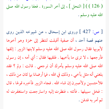
( 126 ) ) [ النحل ] ، إلى آخر السورة . فعفا رسول الله صلى
الله عليه وسلم
.
[
ص:
427 ]
وروى
ابن إسحاق
، عن شيوخه الذين روى
عنهم قصة
أحد ،
أن
صفية
أقبلت لتنظر إلى
حمزة
وهو أخوها
لأبويها فقال رسول الله صلى الله عليه وسلم لابنها
الزبير
: إلقها
فأرجعها ، لا ترى ما بأخيها . فلقيها فقال : أي أمه ، إن رسول
الله صلى الله عليه وسلم يأمرك أن ترجعي . قالت : ولم ؟ فقد
بلغني أنه مثل بأخي ، وذلك في الله ، فما أرضانا بما كان من ذلك ،
فلأحتسبن ولأصبرن إن شاء الله . فجاء
الزبير
فأخبره قولها ، قال
: فخل سبيلها . فأتته ، فنظرت إليه واسترجعت واستغفرت له
ثم أمر به فدفن
.