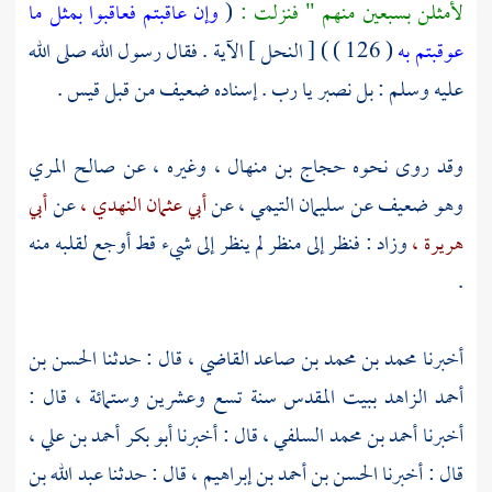
لأمثلن بسبعين منهم " فنزلت :
(
وإن عاقبتم فعاقبوا بمثل ما
عوقبتم به
( 126 ) ) [ النحل ] الآية . فقال رسول الله صلى الله
عليه وسلم : بل نصبر يا رب . إسناده ضعيف من قبل
قيس
.
وقد روى نحوه
حجاج بن منهال ،
وغيره ، عن
صالح المري
وهو ضعيف عن
سليمان التيمي ،
عن
أبي عثمان النهدي ،
عن
أبي
هريرة ،
وزاد : فنظر إلى منظر لم ينظر إلى شيء قط أوجع لقلبه منه
.
أخبرنا
محمد بن محمد بن صاعد القاضي ،
قال : حدثنا
الحسن بن
أحمد الزاهد
ببيت المقدس
سنة تسع وعشرين وستمائة ، قال :
أخبرنا
أحمد بن محمد السلفي ،
قال : أخبرنا
أبو بكر أحمد بن علي ،
قال : أخبرنا
الحسن بن أحمد بن إبراهيم ،
قال : حدثنا
عبد الله بن