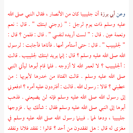
وعن
أبي برزة
أن
جليبيبا
كان من
الأنصار ،
فقال النبي صلى الله
عليه وسلم ذات يوم لرجل : " زوجني ابنتك " . قال : نعم
ونعمة عين . قال : " لست أريده لنفسي " . قال : فلمن ؟ قال :
"
لجليبيب
" . قال : حتى أستأمر أمها . فأتاها فأجابت : لرسول
الله صلى الله عليه وسلم ؟ قال : إنما يريد ابنتك
لجليبيب
. قالت
:
ألجليبيب ؟
لا لعمر الله لا أزوجه . فلما قام أبوها ليأتي النبي
صلى الله عليه وسلم . قالت الفتاة من خدرها لأبويها : من
خطبني ؟ قالا : رسول الله . قالت : أفتردون عليه أمره ؟ ادفعوني
إلى رسول الله صلى الله عليه وسلم فإنه لن يضيعني . فذهب
أبوها إلى النبي صلى الله عليه وسلم فقال : شأنك بها . فزوجها
جليبيبا ،
ودعا لهما . فبينما رسول الله صلى الله عليه وسلم في
مغزى له قال : هل تفقدون من أحد ؟ قالوا : نفقد فلانا ونفقد