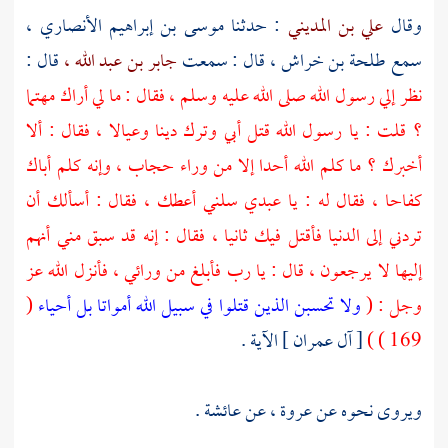
وقال
علي بن المديني
: حدثنا
موسى بن إبراهيم الأنصاري ،
سمع
طلحة بن خراش ،
قال : سمعت
جابر بن عبد الله ،
قال :
نظر إلي رسول الله صلى الله عليه وسلم ، فقال : ما لي أراك مهتما
؟ قلت : يا رسول الله قتل أبي وترك دينا وعيالا ، فقال : ألا
أخبرك ؟ ما كلم الله أحدا إلا من وراء حجاب ، وإنه كلم أباك
كفاحا ، فقال له : يا عبدي سلني أعطك ، فقال : أسألك أن
تردني إلى الدنيا فأقتل فيك ثانيا ، فقال : إنه قد سبق مني أنهم
إليها لا يرجعون ، قال : يا رب فأبلغ من ورائي ، فأنزل الله عز
وجل : (
ولا تحسبن الذين قتلوا في سبيل الله أمواتا بل أحياء
(
169 ) )
[ آل عمران ] الآية .
ويروى نحوه عن
عروة ،
عن
عائشة
.