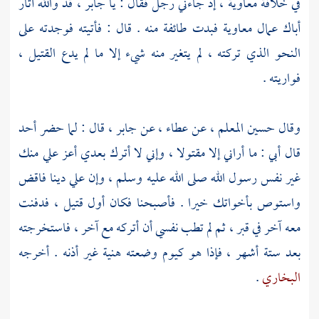
في خلافة
معاوية ،
إذ جاءني رجل فقال : يا
جابر ،
قد والله أثار
أباك عمال
معاوية
فبدت طائفة منه . قال : فأتيته فوجدته على
النحو الذي تركته ، لم يتغير منه شيء إلا ما لم يدع القتيل ،
فواريته .
وقال
حسين المعلم ،
عن
عطاء ،
عن
جابر ،
قال : لما حضر
أحد
قال أبي : ما أراني إلا مقتولا ، وإني لا أترك بعدي أعز علي منك
غير نفس رسول الله صلى الله عليه وسلم ، وإن علي دينا فاقض
واستوص بأخواتك خيرا . فأصبحنا فكان أول قتيل ، فدفنت
معه آخر في قبر ، ثم لم تطب نفسي أن أتركه مع آخر ، فاستخرجته
بعد ستة أشهر ، فإذا هو كيوم وضعته هنية غير أذنه . أخرجه
البخاري
.