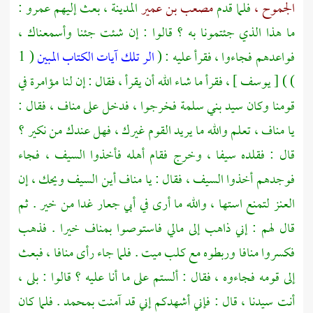
الجموح ،
فلما قدم
مصعب بن عمير
المدينة ،
بعث إليهم
عمرو
:
ما هذا الذي جئتمونا به ؟ قالوا : إن شئت جئنا وأسمعناك ،
فواعدهم فجاءوا ، فقرأ عليه : (
الر تلك آيات الكتاب المبين
( 1
) ) [ يوسف ] ، فقرأ ما شاء الله أن يقرأ ، فقال : إن لنا مؤامرة في
قومنا وكان سيد
بني سلمة
فخرجوا ، فدخل على مناف ، فقال :
يا مناف ، تعلم والله ما يريد القوم غيرك ، فهل عندك من نكير ؟
قال : فقلده سيفا ، وخرج فقام أهله فأخذوا السيف ، فجاء
فوجدهم أخذوا السيف ، فقال : يا مناف أين السيف ويحك ، إن
العنز لتمنع استها ، والله ما أرى في أبي جعار غدا من خير . ثم
قال لهم : إني ذاهب إلى مالي فاستوصوا بمناف خيرا . فذهب
فكسروا منافا وربطوه مع كلب ميت . فلما جاء رأى منافا ، فبعث
إلى قومه فجاءوه ، فقال : ألستم على ما أنا عليه ؟ قالوا : بلى ،
أنت سيدنا ، قال : فإني أشهدكم إني قد آمنت
بمحمد
. فلما كان