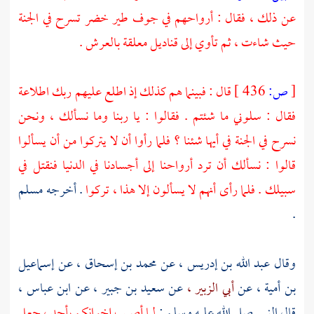
عن ذلك ، فقال : أرواحهم في جوف طير خضر تسرح في الجنة
حيث شاءت ، ثم تأوي إلى قناديل معلقة بالعرش .
[
ص:
436 ]
قال : فبينما هم كذلك إذ اطلع عليهم ربك اطلاعة
فقال : سلوني ما شئتم . فقالوا : يا ربنا وما نسألك ، ونحن
نسرح في الجنة في أيها شئنا ؟ فلما رأوا أن لا يتركوا من أن يسألوا
قالوا : نسألك أن ترد أرواحنا إلى أجسادنا في الدنيا فنقتل في
سبيلك . فلما رأى أنهم لا يسألون إلا هذا ، تركوا
. أخرجه
مسلم
.
وقال
عبد الله بن إدريس ،
عن
محمد بن إسحاق ،
عن
إسماعيل
بن أمية ،
عن
أبي الزبير ،
عن
سعيد بن جبير ،
عن
ابن عباس ،
قال النبي صلى الله عليه وسلم :
لما أصيب إخوانكم
بأحد ،
جعل