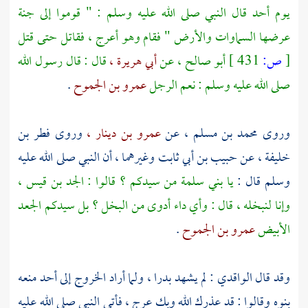
يوم
أحد
قال النبي صلى الله عليه وسلم : " قوموا إلى جنة
عرضها السماوات والأرض " فقام وهو أعرج ، فقاتل حتى قتل
[
ص:
431 ]
أبو صالح ،
عن
أبي هريرة ،
قال : قال رسول الله
صلى الله عليه وسلم : نعم الرجل
عمرو بن الجموح
.
وروى
محمد بن مسلم ،
عن
عمرو بن دينار ،
وروى
فطر بن
خليفة ،
عن
حبيب بن أبي ثابت
وغيرهما ، أن النبي صلى الله عليه
وسلم قال :
يا
بني سلمة
من سيدكم ؟ قالوا :
الجد بن قيس ،
وإنا لنبخله ، قال : وأي داء أدوى من البخل ؟ بل سيدكم الجعد
الأبيض
عمرو بن الجموح
.
وقد قال
الواقدي
: لم يشهد
بدرا ،
ولما أراد الخروج إلى
أحد
منعه
بنوه وقالوا : قد عذرك الله وبك عرج ، فأتى النبي صلى الله عليه