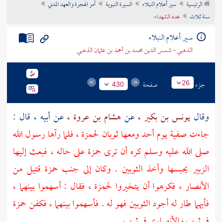
الرئيسية
سير أعلام النبلاء
السيرة النبوية
أمر الهجرة والعهد المدني
تراجم الأعلام
سنة ثلاث
عدد الشهداء
سير أعلام النبلاء
الذهبي - شمس الدين محمد بن أحمد بن عثمان الذهبي
جزء
صفحة
26
430
وقال
يونس بن بكير ،
عن
هشام بن عروة ،
عن أبيه ، قال :
جاءت
صفية
يوم
أحد
ومعها ثوبان
لحمزة ،
فلما رآها رسول الله
صلى الله عليه وسلم كره أن ترى
حمزة
على حاله ، فبعث إليها
الزبير
يحبسها وأخذ الثوبين . وكان إلى جنب
حمزة
قتيل من
الأنصار ،
فكرهوا أن يتخيروا
لحمزة ،
فقال : أسهموا بينهما ،
فأيهما طار له أجود الثوبين فهو له . فأسهموا بينهما ، فكفن
حمزة
في ثوب والأنصاري في ثوب
.