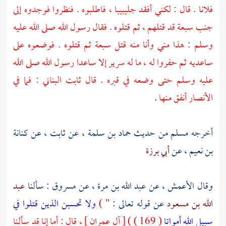
فلانا . قال : لكني أفقد
جليبيبا ،
فاطلبوه . فنظروا فوجدوه إلى
جنب سبعة قد قتلهم ، ثم قتلوه . فقال رسول الله صلى الله عليه
وسلم : هذا مني وأنا منه قتل سبعة ثم قتلوه . فوضعوه على
ساعديه ثم حفروا له ، ما له سرير إلا ساعدا رسول الله صلى الله
عليه وسلم حتى وضعه في قبره . قال
ثابت البناني
: فما في
الأنصار
أنفق منها
.
أخرجه
مسلم
من حديث
حماد بن سلمة ،
عن
ثابت ،
عن
كنانة
بن نعيم ،
عن
أبي برزة
وقال
الأعمش ،
عن
عبد الله بن مرة ،
عن
مسروق
: سألنا
عبد
الله بن مسعود
عن قوله تعالى :
" )
ولا تحسبن الذين قتلوا في
سبيل الله أمواتا
( 169 ) ) [ آل عمران ] ، قال : أما إنا قد سألنا