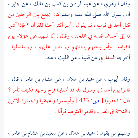
وقال
الزهري ،
عن
عبد الرحمن بن كعب بن مالك ،
عن
جابر ،
أن رسول الله صلى الله عليه وسلم
كان يجمع بين الرجلين من
قتلى
أحد
في ثوب ، ثم يقول : أيهما أكثر أخذا للقرآن ؟ فإذا أشير
له إلى أحدهما قدمه في اللحد ، وقال : أنا شهيد على هؤلاء يوم
القيامة . وأمر بدفنهم بدمائهم ولم يصل عليهم ، ولم يغسلوا
.
أخرجه
البخاري
عن
قتيبة ،
عن
الليث ،
عنه .
وقال
أيوب ،
عن
حميد بن هلال ،
عن
هشام بن عامر ،
قال :
قالوا يوم
أحد
: يا رسول الله قد أصابنا قرح وجهد فكيف تأمر ؟
قال : احفروا
[
ص:
433 ]
وأوسعوا وأعمقوا واجعلوا الاثنين
والثلاثة في القبر ، وقدموا أكثرهم قرآنا
.
ومنهم من يقول :
حميد بن هلال ،
عن
سعيد بن هشام بن عامر ،