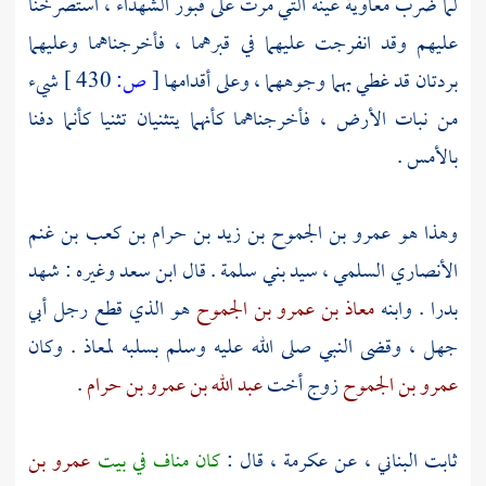
لما ضرب
معاوية
عينه التي مرت على قبور الشهداء ، استصرخنا
عليهم وقد انفرجت عليهما في قبرهما ، فأخرجناهما وعليهما
بردتان قد غطي بهما وجوههما ، وعلى أقدامها
[
ص:
430 ]
شيء
من نبات الأرض ، فأخرجناهما كأنهما يتثنيان تثنيا كأنما دفنا
بالأمس .
وهذا هو
عمرو بن الجموح بن زيد بن حرام بن كعب بن غنم
الأنصاري السلمي ،
سيد
بني سلمة
. قال
ابن سعد
وغيره : شهد
بدرا
. وابنه
معاذ بن عمرو بن الجموح
هو الذي قطع رجل
أبي
جهل ،
وقضى النبي صلى الله عليه وسلم بسلبه
لمعاذ
. وكان
عمرو بن الجموح
زوج أخت
عبد الله بن عمرو بن حرام
.
ثابت البناني ،
عن
عكرمة ،
قال :
كان مناف في بيت
عمرو بن