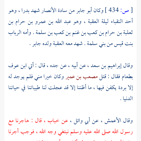
[
ص:
434 ]
وكان
أبو جابر
من سادة
الأنصار
شهد
بدرا ،
وهو
أحد النقباء ليلة
العقبة ،
وهو
عبد الله بن عمرو بن حرام بن
ثعلبة بن حرام بن كعب بن غنم بن كعب بن سلمة
. وأمه
الرباب
بنت قيس
من
بني سلمة
. شهد معه
العقبة
ولده
جابر
.
وقال
إبراهيم بن سعد ،
عن أبيه ، عن جده ، قال : أتي
ابن عوف
بطعام فقال : قتل
مصعب بن عمير
وكان خيرا مني فلم يوجد له
إلا بردة يكفن فيها ، ما أظننا إلا قد عجلت لنا طيباتنا في حياتنا
الدنيا .
وقال
الأعمش ،
عن
أبي وائل ،
عن
خباب ،
قال : هاجرنا مع
رسول الله صلى الله عليه وسلم نبتغي وجه الله ، فوجب أجرنا