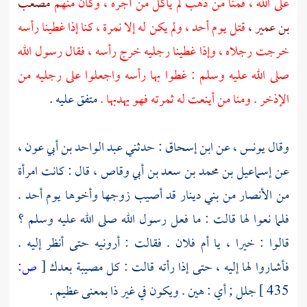
على الله ، فمنا من ذهب لم يأكل من أجره ، وكان منهم
مصعب
بن عمير ،
قتل يوم
أحد ،
ولم يكن له إلا نمرة ، كنا إذا غطينا رأسه
خرجت رجلاه ، وإذا غطينا رجليه خرج رأسه ، فقال رسول الله
صلى الله عليه وسلم : غطوا بها رأسه واجعلوا على رجليه من
الإذخر . ومنا من أينعت له ثمرته فهو يهدبها .
متفق عليه .
وقال
يونس ،
عن
ابن إسحاق
: حدثني
عبد الواحد بن أبي عون ،
عن
إسماعيل بن محمد بن سعد بن أبي وقاص ،
قال : كانت امرأة
من
الأنصار
من
بني دينار
قد أصيب زوجها وأخوها يوم
أحد
.
فلما نعوا لها قالت : ما فعل رسول الله صلى الله عليه وسلم ؟
قالوا : خيرا ، يا أم فلان . فقالت : أرونيه حتى أنظر إليه .
فأشاروا لها إليه ، حتى إذا رأته قالت : كل مصيبة بعدك
[
ص:
435 ]
جلل ; أي : هين . ويكون في غير ذا بمعنى عظيم .