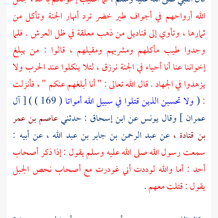
الله أرواحهم في أجواف طير خضر ترد أنهار الجنة وتأكل من
ثمارها ، وتأوي إلى قناديل من ذهب معلقة في ظل العرش . فلما
وجدوا طيب مأكلهم ومشربهم ومقيلهم ، قالوا : من يبلغ
إخواننا عنا أنا أحياء في الجنة نرزق ، لئلا ينكلوا عند الحرب ولا
يزهدوا في الجهاد . قال الله تعالى : " أنا أبلغهم عنكم " ، فأنزلت
:
(
ولا تحسبن الذين قتلوا في سبيل الله أمواتا
( 169 ) ) [ آل
عمران ] وقال
يونس
عن
ابن إسحاق
: حدثني
عاصم بن عمر
بن قتادة ،
عن
عبد الرحمن بن جابر بن عبد الله ،
عن أبيه :
سمعت رسول الله صلى الله عليه وسلم يقول : إذا ذكر أصحاب
أحد
: أما والله لوددت أني غودرت مع أصحاب نحص الجبل
يقول : قتلت معهم
.