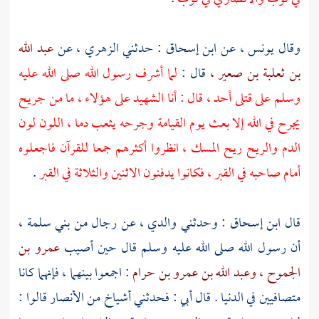
وقال
يونس ،
عن
ابن إسحاق
: حدثني
الزهري ،
عن
عبد الله
بن ثعلبة بن صعير ،
قال :
لما أشرف رسول الله صلى الله عليه
وسلم على قتلى
أحد ،
قال : أنا الشهيد على هؤلاء ، ما من جريح
يجرح في الله إلا بعث يوم القيامة وجرحه يثعب دما ، اللون لون
الدم والريح ريح المسك ، انظروا أكثرهم جمعا للقرآن فاجعلوه
أمام صاحبه في القبر ، فكانوا يدفنون الاثنين والثلاثة في القبر
.
قال
ابن إسحاق
: وحدثني والدي ، عن رجال من
بني سلمة ،
أن رسول الله صلى الله عليه وسلم قال حين أصيب
عمرو بن
الجموح ،
وعبد الله بن عمرو بن حرام
: اجمعوا بينهما ، فإنهما كانا
متصافيين في الدنيا . قال أبي : فحدثني أشياخ من
الأنصار
قالوا :