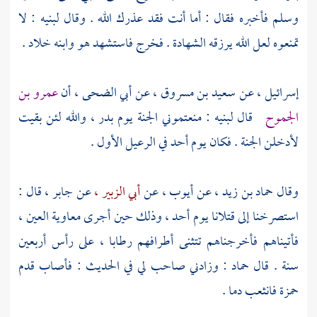
وسلم فأخبره فقال : أما أنت فقد عذرك الله . وقال لبنيه : لا
تمنعوه لعل الله يرزقه الشهادة . فخرج فاستشهد هو وابنه
خلاد
.
إسرائيل ،
عن
سعيد بن مسروق ،
عن
أبي الضحى ،
أن
عمرو بن
الجموح
قال لبنيه : منعتموني الجنة يوم
بدر ،
والله لئن بقيت
لأدخلن الجنة . فكان يوم
أحد
في الرعيل الأول .
وقال
حماد بن زيد ،
عن
أيوب ،
عن
أبي الزبير ،
عن
جابر ،
قال :
استصرخنا إلى قتلانا يوم
أحد ،
وذلك حين أجرى معاوية العين ،
فأتيناهم فأخرجناهم تتثنى أطرافهم رطابا ، على رأس أربعين
سنة . قال
حماد
: وزادني صاحب لي في الحديث : فأصاب قدم
حمزة
فانثعب دما .