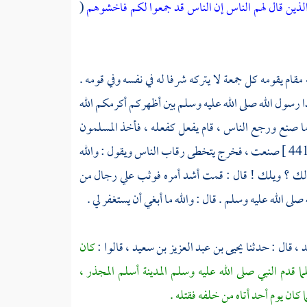
لذين قال لهم الناس إن الناس قد جمعوا لكم فاخشوهم
(
 مقام يقومه كل جمعة لا يتركه شرفا له في نفسه وفي قومه .
ا رسول الله صلى الله عليه وسلم بين أظهركم أكرمكم الله
ا صنع ورجع الناس ، قام يفعل كفعله ، فأخذ المسلمون
صنعت ، فخرج يتخطى رقاب الناس ويقول : والله
ا لك ؟ ويلك ! قال : قمت أشد أمره فوثب علي رجال من
 الله عليه وسلم . قال : والله ما أبغي أن يستغفر لي .
د ،
قال : حدثنا
يحيى بن عبد العزيز بن سعيد ،
قالوا :
كان
ما قدم النبي صلى الله عليه وسلم
المدينة
أسلم
المجذر ،
ما كان يوم
أحد
أتاه من خلفه فقتله .