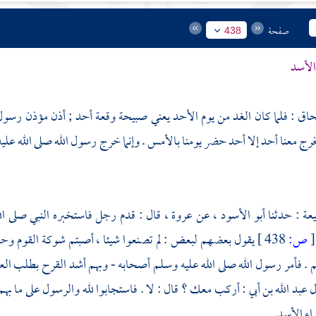
صفحة
438
الأسد
حاق
: فلما كان الغد من يوم الأحد يعني صبيحة وقعة
أحد ;
أذن مؤذن رسول 
يخرج معنا أحد إلا أحد حضر يومنا بالأمس . وإنما خرج رسول الله صلى الله علي
يعة
: حدثنا
أبو الأسود ،
عن
عروة ،
قال : قدم رجل فاستخبره النبي صلى ا
[
ص:
438 ]
يقول بعضهم لبعض : لم تصنعوا شيئا ، أصبتم شوكة القوم وح
. فأمر رسول الله صلى الله عليه وسلم أصحابه - وبهم أشد القرح بطلب الع
ل
عبد الله بن أبي
: أركب معك ؟ قال : لا . فاستجابوا لله والرسول على ما بهم 
اء الأسد
.