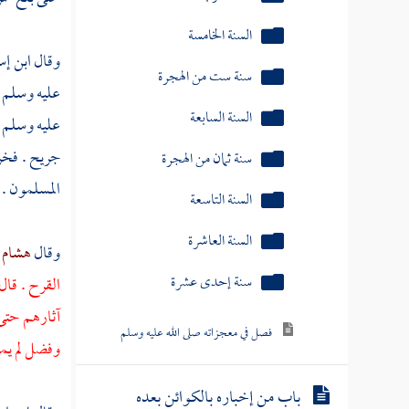
سنة ست من الهجرة
السنة السابعة
وقال
ابن إ
سنة ثمان من الهجرة
عليه وسلم
السنة التاسعة
عليه وسلم ب
جريح . فخرج
السنة العاشرة
المسلمون . 
سنة إحدى عشرة
وقال
هشام 
فصل في معجزاته صلى الله عليه وسلم
القرح . قال
آثارهم حتى 
باب من إخباره بالكوائن بعده
فوقعت كما أخبر
وفضل لم يمس
باب جامع من دلائل النبوة