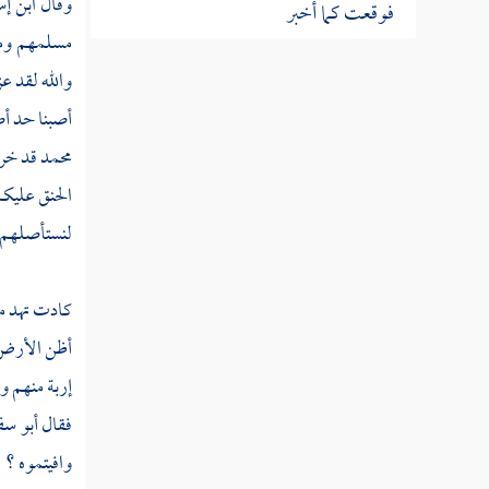
وقال
ابن إ
مسلمهم ومش
باب آخر سورة نزلت
والله لقد ع
أصبنا حد 
باب في النسخ والمحو من الصدور
محمد
قد خرج
سيرة الخلفاء الراشدين
الحنق عليكم
لنستأصلهم . 
كادت تهد من
أظن الأرض 
إربة منهم 
فقال
أبو سف
وافيتموه ؟ ق