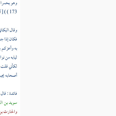
وهو
بحمراء
173 ) ) [ آل عمران ] الآيات .
وقال
البكائ
فكان إذا جل
به وأعزكم ب
ثيابه من نو
لكأني قلت 
أصحابه يجبذ
فائدة : قال
سويد بن ا
والحارث بن