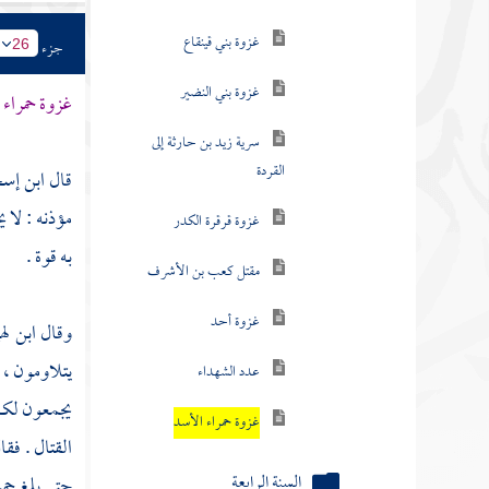
غزوة بني النضير
جزء
26
سرية زيد بن حارثة إلى
القردة
غزوة حمراء 
غزوة قرقرة الكدر
قال
ابن إس
مقتل كعب بن الأشرف
مؤذنه : لا 
غزوة أحد
به قوة .
عدد الشهداء
وقال
ابن له
غزوة حمراء الأسد
يتلاومون ،
السنة الرابعة
يجمعون لكم 
السنة الخامسة
القتال . فقا
حتى بلغ
حمر