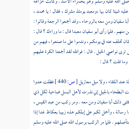
صلى الله عليه وسلم وهو
بحمراء الأسد
. وكانت
خزاعة
ه شيئا كان بها ،
ومعبد
يومئذ مشرك ، فقال : يا
محمد ،
أبا سفيان
ومن معه بالروحاء ، وقد أجمعوا الرجعة وقالوا :
 منهم . فلما رأى
أبو سفيان
معبدا
قال : ما وراءك ؟ قال :
كان تخلف عنه في يومكم ، وندموا على ما صنعوا ، فيهم من
 ترى نواصي الخيل . قال : فوالله لقد أجمعنا الكرة عليهم
: وما قلت ؟ قال :
 عند اللقاء ، ولا ميل معازيل
[
ص:
440 ]
فظلت عدوا
ت البطحاء بالجيل إني نذرت لأهل البسل ضاحية لكل ذي
فثنى ذلك
أبا سفيان
ومن معه . ومر ركب من
عبد القيس ،
ا
رسالة ، وأحمل لكم على إبلكم هذه زبيبا
بعكاظ
غدا إذا
نستأصلهم . فلما مر الركب برسول الله صلى الله عليه وسلم