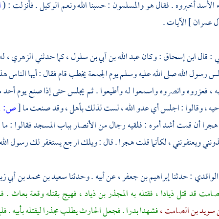
 الأسد
أخبروه . فقال هو والمسلمون : حسبنا الله ونعم الوكيل . فأنزلت : (
ا
ي
: قال
ابن إسحاق
: وكان
عبد الله بن أبي بن سلول ،
كما حدثني
الزهري ،
له
س رسول الله صلى الله عليه وسلم يوم الجمعة يخطب قام فقال : أيها الناس هذ
ه ، فعزروه وانصروه واسمعوا له وأطيعوا . ثم يجلس حتى إذا صنع يوم
أحد
م
احيه ، وقالوا : اجلس أي عدو الله ، لست لذلك بأهل ، وقد صنعت ما
[
ص:
441 ]
هجرا أن قمت أشد أمره : فلقيه رجال من
الأنصار
بباب المسجد فقالوا : م
ونني ويعنفونني ، لكأنما قلت هجرا . قال : ويلك ارجع يستغفر لك رسول الله صلى
الواقدي
: حدثنا
إبراهيم بن جعفر ،
عن أبيه . وحدثنا
سعيد بن محمد بن أبي زي
لصامت
قد قتل
ذيادا ،
فقتله به
المجذر بن ذياد ،
فهيج بقتله وقعة بعاث . فل
 سويد بن الصامت ،
فشهدا
بدرا
. فجعل
الحارث
يطلب
مجذرا
ليقتله بأبيه . فل