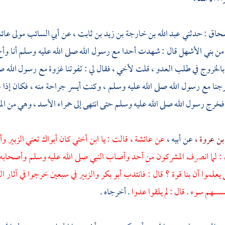
سحاق
: حدثني
عبد الله بن خارجة بن زيد بن ثابت ،
عن
أبي السائب مولى
عائش
 من
بني الأشهل
قال : شهدت
أحدا
مع رسول الله صلى الله عليه وسلم أنا وأخ
الخروج في طلب العدو ، قلت لأخي ، فقال لي : تفوتنا غزوة مع رسول الله صلى ال
نا مع رسول الله صلى الله عليه وسلم ، وكنت أيسر جراحة منه ، فكان إذا غلب
فخرج رسول الله صلى الله عليه وسلم حتى انتهى إلى
حمراء الأسد ،
وهي من
الم
بن عروة ،
عن أبيه ،
عن
عائشة ،
قالت : يا ابن أختي كان أبواك تعني
الزبير
وأ
 : لما انصرف المشركون من
أحد
وأصاب النبي صلى الله عليه وسلم وأصحابه م
يعلموا أن بنا قوة ؟ قال : فانتدب
أبو بكر
والزبير
في سبعين خرجوا في آثار الق
سهم سوء . قال : لم يلقوا عدوا
. أخرجاه .