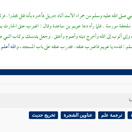
نبي صلى الله عليه وسلم من
حمراء الأسد
أتاه
جبريل
فأخبره بأنه قتل
مجذرا
. فرك
 ملحفة مورسة . فلما رآه دعا
عويم بن ساعدة
وقال : اضرب عنق
الحارث
بم
 وإني أتوب إلى الله وأخرج ديته وأصوم وأعتق . وجعل يتمسك بركاب النبي صلى
لم : قدمه يا
عويم
فاضرب عنقه . فضرب عنقه على باب المسجد ،
والله أعلم .
ية
ترجمة علم
عناوين الشجرة
تخريج حديث