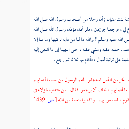
ة بنت عثمان ;
أن رجلا من أصحاب رسول الله صلى الله
 لي ، فرجعنا جريحين ، فلما أذن مؤذن رسول الله صلى الله
له عليه وسلم ؟ والله ما لنا من دابة نركبها وما منا إلا
 حملته عقبة ومشي عقبة ، حتى انتهينا إلى ما انتهى إليه
دينة
على ثمانية أميال ، فأقام بها ثلاثا ثم رجع .
با بكر
من الذين استجابوا لله والرسول من بعد ما أصابهم
ا أصابهم ، خاف أن يرجعوا فقال : من ينتدب لهؤلاء في
وم ، فسمعوا بهم . وانقلبوا بنعمة من الله
[
ص:
439 ]