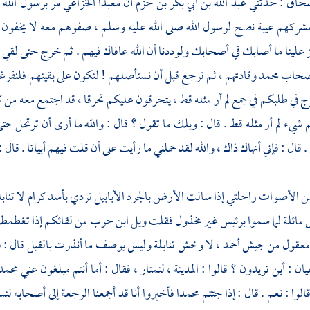
سحاق
: حدثني
عبد الله بن أبي بكر بن حزم
أن
معبدا الخزاعي
مر برسول الله 
ركهم عيبة نصح لرسول الله صلى الله عليه وسلم ، صفوهم معه لا يخفون علي
ز علينا ما أصابك في أصحابك ولوددنا أن الله عافاك فيهم . ثم خرج حتى لقي
أصحاب
محمد
وقادتهم ، ثم نرجع قبل أن نستأصلهم ! لنكون على بقيتهم فلنفرغن
 في طلبكم في جمع لم أر مثله قط ، يتحرقون عليكم تحرقا ، قد اجتمع معه من 
 شيء لم أر مثله قط . قال : ويلك ما تقول ؟ قال : والله ما أرى أن ترتحل حتى
قال : فإني أنهاك ذاك ، والله لقد حملني ما رأيت على أن قلت فيهم أبياتا . قال 
 الأصوات راحلتي إذا سالت الأرض بالجرد الأبابيل تردي بأسد كرام لا تنابلة
مائلة لما سموا برئيس غير مخذول فقلت ويل
ابن حرب
من لقائكم إذا تغطمط
ومعقول من جيش أحمد ، لا وخش تنابلة وليس يوصف ما أنذرت بالقيل قال : 
يان
: أين تريدون ؟ قالوا :
المدينة ،
لنمتار ، فقال : أما أنتم مبلغون عني
محمد
الوا : نعم . قال : إذا جئتم
محمدا
فأخبروا أنا قد أجمعنا الرجعة إلى أصحابه ل