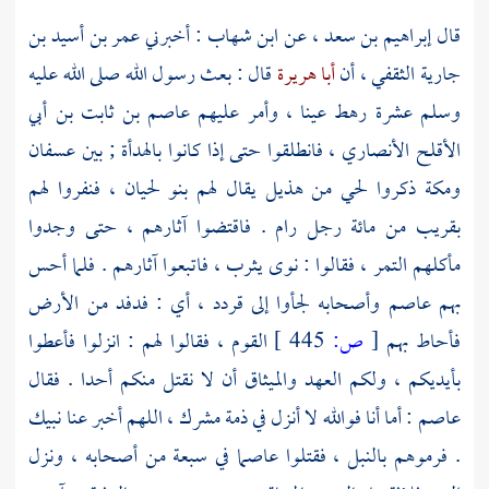
قال
إبراهيم بن سعد
، عن
ابن شهاب
: أخبرني
عمر بن أسيد بن
جارية الثقفي ،
أن
أبا هريرة
قال : بعث رسول الله صلى الله عليه
وسلم عشرة رهط عينا ، وأمر عليهم
عاصم بن ثابت بن أبي
الأقلح الأنصاري ،
فانطلقوا حتى إذا كانوا بالهدأة ; بين
عسفان
ومكة
ذكروا لحي من
هذيل
يقال لهم
بنو لحيان ،
فنفروا لهم
بقريب من مائة رجل رام . فاقتضوا آثارهم ، حتى وجدوا
مأكلهم التمر ، فقالوا : نوى يثرب ، فاتبعوا آثارهم . فلما أحس
بهم
عاصم
وأصحابه لجأوا إلى قردد ، أي : فدفد من الأرض
فأحاط بهم
[
ص:
445 ]
القوم ، فقالوا لهم : انزلوا فأعطوا
بأيديكم ، ولكم العهد والميثاق أن لا نقتل منكم أحدا . فقال
عاصم
: أما أنا فوالله لا أنزل في ذمة مشرك ، اللهم أخبر عنا نبيك
. فرموهم بالنبل ، فقتلوا
عاصما
في سبعة من أصحابه ، ونزل