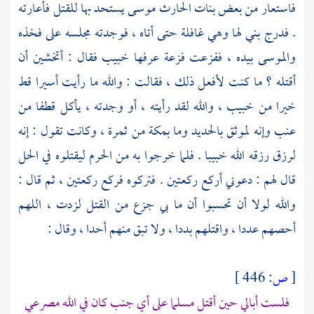
فاستعار من بعض بنات
الحارث
موسى يستحد بها للقتل فأعارته
. فدرج بني لها وهي غافلة حتى أتاه ، فوجدته مجلسه على فخذه
والموسى بيده ، ففزعت فزعة عرفها
خبيب
فقال : أتخشين أن
أقتله ؟ ما كنت لأفعل ذلك ، فقالت : والله ما رأيت أسيرا قط
خيرا من
خبيب ،
والله لقد رأيته ، أو وجدته ، يأكل قطفا من
عنب وإنه لموثق بالحديد وما
بمكة
من ثمرة ، وكانت تقول : إنه
لرزق رزقه الله
خبيبا
. فلما خرجوا به من الحرم ليقتلوه في الحل
قال لهم : دعوني أركع ركعتين . فتركوه فركع ركعتين ، ثم قال :
والله لولا أن تحسبوا أن ما بي جزع من القتل لزدت ، اللهم
أحصهم عددا ، واقتلهم بددا ، ولا تبق منهم أحدا ، وقال :
[
ص:
446 ]
فلست أبالي حين أقتل مسلما على أي جنب كان في الله مصرعي