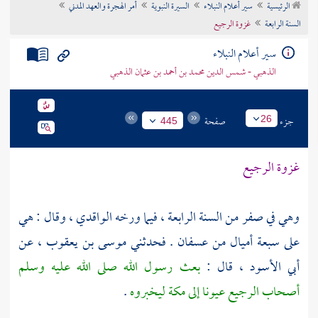
الرئيسية
سير أعلام النبلاء
السيرة النبوية
أمر الهجرة والعهد المدني
تراجم الأعلام
السنة الرابعة
غزوة الرجيع
سير أعلام النبلاء
الذهبي - شمس الدين محمد بن أحمد بن عثمان الذهبي
جزء
صفحة
26
445
غزوة الرجيع
وهي في صفر من السنة الرابعة ، فيما ورخه
الواقدي
، وقال : هي
على سبعة أميال من
عسفان
. فحدثني
موسى بن يعقوب ،
عن
أبي الأسود ،
قال :
بعث رسول الله صلى الله عليه وسلم
أصحاب
الرجيع
عيونا إلى
مكة
ليخبروه
.