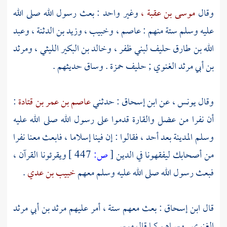
وقال
موسى بن عقبة ،
وغير واحد : بعث رسول الله صلى الله
عليه وسلم ستة منهم :
عاصم ،
وخبيب ،
وزيد بن الدثنة ،
وعبد
الله بن طارق
حليف
لبني ظفر ،
وخالد بن البكير الليثي ،
ومرثد
بن أبي مرثد الغنوي ;
حليف
حمزة
. وساق حديثهم .
وقال
يونس ،
عن
ابن إسحاق
: حدثني
عاصم بن عمر بن قتادة
:
أن نفرا من
عضل
والقارة
قدموا على رسول الله صلى الله عليه
وسلم
المدينة
بعد
أحد ،
فقالوا : إن فينا إسلاما ، فابعث معنا نفرا
من أصحابك ليفقهونا في الدين
[
ص:
447 ]
ويقرئونا القرآن ،
فبعث رسول الله صلى الله عليه وسلم معهم
خبيب بن عدي
.
قال
ابن إسحاق
: بعث معهم ستة ، أمر عليهم
مرثد بن أبي مرثد
الغنوي
. وسماهم كما قال
موسى
.