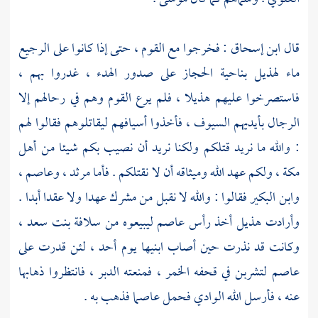
قال
ابن إسحاق
: فخرجوا مع القوم ، حتى إذا كانوا على
الرجيع
ماء
لهذيل
بناحية
الحجاز
على صدور الهدء ، غدروا بهم ،
فاستصرخوا عليهم
هذيلا ،
فلم يرع القوم وهم في رحالهم إلا
الرجال بأيديهم السيوف ، فأخذوا أسيافهم ليقاتلوهم فقالوا لهم
: والله ما نريد قتلكم ولكنا نريد أن نصيب بكم شيئا من أهل
مكة ،
ولكم عهد الله وميثاقه أن لا نقتلكم . فأما
مرثد ،
وعاصم ،
وابن البكير
فقالوا : والله لا نقبل من مشرك عهدا ولا عقدا أبدا .
وأرادت
هذيل
أخذ رأس
عاصم
ليبيعوه من
سلافة بنت سعد ،
وكانت قد نذرت حين أصاب ابنيها يوم
أحد ،
لئن قدرت على
عاصم
لتشربن في قحفه الخمر ، فمنعته الدبر ، فانتظروا ذهابها
عنه ، فأرسل الله الوادي فحمل
عاصما
فذهب به .