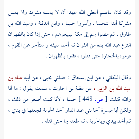
وقد كان
عاصم
أعطى الله عهدا أن لا يمسه مشرك ولا يمس
مشركا أبدا تنجسا . وأسروا
خبيبا ،
وابن الدثنة ،
وعبد الله بن
طارق ،
ثم مضوا بهم إلى
مكة
ليبيعوهم ، حتى إذا كان بالظهران
انتزع
عبد الله
يده من القران ثم أخذ سيفه واستأخر عن القوم ،
فرموه بالحجارة حتى قتلوه ، فقبره بالظهران .
وقال
البكائي ،
عن
ابن إسحاق
: حدثني
يحيى ،
عن أبيه
عباد بن
عبد الله بن الزبير ،
عن
عقبة بن الحارث ،
سمعته يقول : ما أنا
والله قتلت
[
ص:
448 ]
خبيبا ،
لأنا كنت أصغر من ذلك ،
ولكن
أبا ميسرة
أخا
بني عبد الدار
أخذ الحربة فجعلها في يدي ،
ثم أخذ بيدي وبالحربة ، ثم طعنه بها حتى قتله .