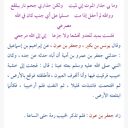
وما بي حذار الموت إني لميت ولكن حذاري جحم نار ببلقع
ووالله لم أحفل إذا مت مسلما على أي جنب كان في الله
مصرعي
فلست بمبد للعدو تخشعا ولا جزعا إني إلى الله مرجعي
وقال
يونس بن بكير ،
وجعفر بن عون ،
عن
إبراهيم بن إسماعيل
: حدثني
جعفر بن عمرو بن أمية
أن أباه حدثه عن جده ، وكان
النبي صلى الله عليه وسلم بعثه عينا ; قال : فجئت إلى خشبة
خبيب
فرقيت فيها وأنا أتخوف العيون ، فأطلقته فوقع بالأرض ،
ثم اقتحمت فانتبذت قليلا ، ثم التفت فلم أر
خبيبا ،
فكأنما
ابتلعته الأرض .
زاد
جعفر بن عون :
فلم تذكر
لخبيب
رمة حتى الساعة .