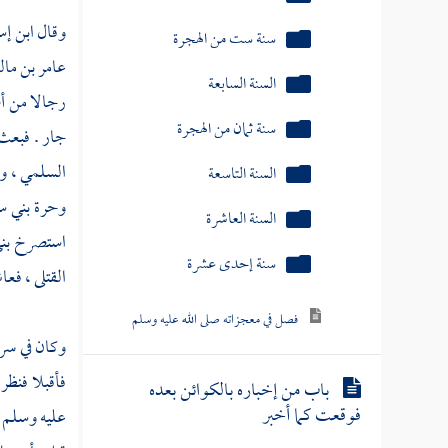
السنة العاشرة
وقال
ابن إ
عامر بن ما
سنة إحدى عشرة
رجالا من أ
فصل في معجزاته صلى الله عليه وسلم
جار . فبع
السلمي ،
ور
باب من إخباره بالكوائن بعده
وحرة
بني س
فوقعت كما أخبر
استصرخ
بن
القتلى ، فع
باب جامع من دلائل النبوة
وكان في سر
باب آخر سورة نزلت
فأقبلا فنظر
باب في النسخ والمحو من الصدور
عليه وسلم ف