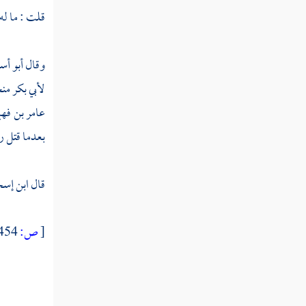
قلت : ما له 
وقال
أبو أس
لأبي بكر
منح
عامر بن فهي
بعدما قتل رف
قال
ابن إس
[
ص:
454 ]