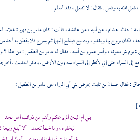
، فعل الله به وفعل . فقال : لا تفعل ، فقد أسلم .
امة
: حدثنا
هشام ،
عن أبيه ، عن
عائشة ،
قالت : كان
عامر بن فهيرة
غلاما
لع
ة ، فكان يروح بها ويغدو ، ويصبح فيدلج إليهما ثم يسرح فلا يفطن به أحد من 
رة
يوم
بئر معونة ،
وأسر
عمرو بن أمية
. فقال له
عامر بن الطفيل
: من هذا ؟ وأ
ع إلى السماء حتى إني لأنظر إلى السماء بينه وبين الأرض . وذكر الحديث . أخرج
حاق :
فقال
حسان بن ثابت
يحرض بني
أبي البراء
على
عامر بن الطفيل
:
بني أم البنين ألم يرعكم وأنتم من ذوائب أهل نجد
ليخفره ، وما خطأ كعمد ألا أبلغ ربيعة ذ
فما أحدثت في الحدثان بعدي أبوك أبو الح