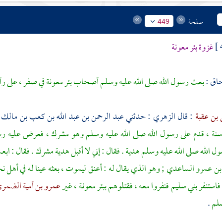
صفحة
449
غزوة
بئر معونة
حاق
:
بعث رسول الله صلى الله عليه وسلم أصحاب بئر معونة في صفر ، على ر
بن عقبة
: قال
الزهري
: حدثني
عبد الرحمن بن عبد الله بن كعب بن مالك 
نة ، قدم على رسول الله صلى الله عليه وسلم وهو مشرك ، فعرض عليه رسول
 الله صلى الله عليه وسلم هدية . فقال : إني لا أقبل هدية مشرك . فقال : 
 بن عمرو الساعدي ;
وهو الذي يقال له : أعنق ليموت ، بعثه عينا له في
أهل نج
 فاستنفر
بني سليم
فنفروا معه ، فقتلوهم
ببئر معونة ،
غير
عمرو بن أمية الضمر
سلم
.