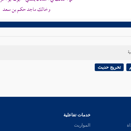
وخالك
ماجد حكم بن سعد
ية
تخريج حديث
خدمات تفاعلية
اة
المواريث