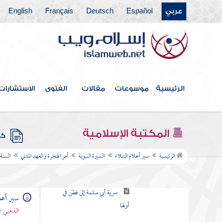
السنة الأولى من الهجرة
عربي
Español
Deutsch
Français
English
سنة اثنتين
سنة ثلاث
السنة الرابعة
الرئيسية
موسوعات
مقالات
الفتوى
الاستشارات
سرية أبي سلمة إلى قطن في
أولها
غزوة الرجيع
المكتبة الإسلامية
كتب
غزوة بئر معونة
الرئيسية
سير أعلام النبلاء
السيرة النبوية
أمر الهجرة والعهد المدني
السنة 
ذكر الخلاف في غزوة بني
النضير
سير أعلا
الذهبي -
غزوة بني لحيان