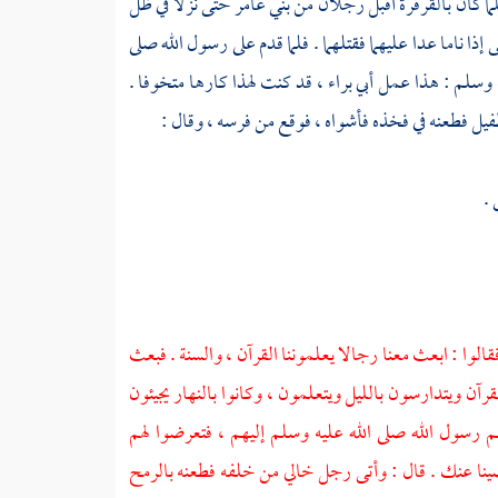
لما كان بالقرقرة أقبل رجلان من
بني عامر
حتى نزلا في ظل
 إذا ناما عدا عليهما فقتلهما . فلما قدم على رسول الله صلى
ليه وسلم : هذا عمل
أبي براء ،
قد كنت لهذا كارها متخوفا .
طفيل
فطعنه في فخذه فأشواه ، فوقع من فرسه ، وقال :
.
قالوا : ابعث معنا رجالا يعلموننا القرآن ، والسنة . فبعث
قرآن ويتدارسون بالليل ويتعلمون ، وكانوا بالنهار يجيئون
هم رسول الله صلى الله عليه وسلم إليهم ، فتعرضوا لهم
رضينا عنك . قال : وأتى رجل خالي من خلفه فطعنه بالرمح