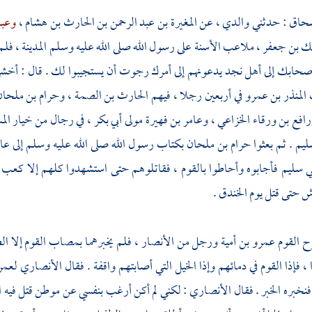
سحاق
: حدثني والدي ، عن
المغيرة بن عبد الرحمن بن الحارث بن هشام ،
وعبد
لك بن جعفر ، ملاعب الأسنة
على رسول الله صلى الله عليه وسلم
المدينة ،
فلم 
صحابك إلى
أهل نجد
يدعونهم إلى أمرك رجوت أن يستجيبوا لك . قال : أخ
ث
المنذر بن عمرو
في أربعين رجلا ، فيهم
الحارث بن الصمة ،
وحرام بن ملحان
افع بن ورقاء الخزاعي ،
وعامر بن فهيرة مولى أبي بكر ،
في رجال من خيار الم
ليم
. ثم بعثوا
حرام بن ملحان
بكتاب رسول الله صلى الله عليه وسلم إلى
عام
ي سليم
فأجابوه وأحاطوا بالقوم ، فقاتلوهم حتى استشهدوا كلهم إلا
كعب ب
اش حتى قتل يوم الخندق .
ح القوم
عمرو بن أمية
ورجل من الأنصار ، فلم يخبرهما بمصاب القوم إلا الطير
ا ، فإذا القوم في دمائهم وإذا الخيل التي أصابتهم واقفة . فقال الأنصاري
لعمر
نخبره الخبر . فقال الأنصاري : لكني لم أكن أرغب بنفسي عن موطن قتل فيه
ا