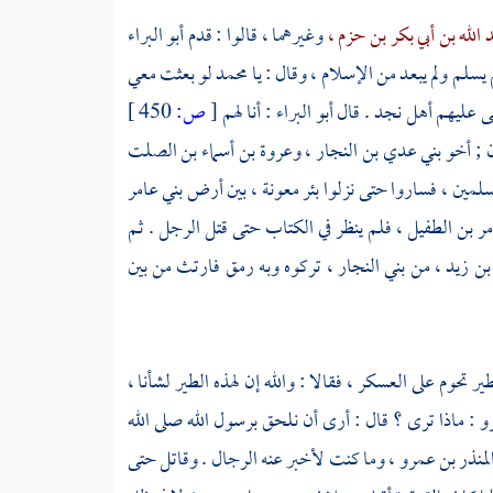
 الله بن أبي بكر بن حزم ،
وغيرهما ، قالوا : قدم
أبو البراء
يسلم ولم يبعد من الإسلام ، وقال : يا
محمد
لو بعثت معي
شى عليهم
أهل نجد
. قال
أبو البراء
: أنا لهم
[
ص:
450 ]
 ;
أخو
بني عدي بن النجار ،
وعروة بن أسماء بن الصلت
سلمين ، فساروا حتى نزلوا
بئر معونة ،
بين أرض
بني عامر
ر بن الطفيل ،
فلم ينظر في الكتاب حتى قتل الرجل . ثم
ن زيد ،
من
بني النجار ،
تركوه وبه رمق فارتث من بين
 تحوم على العسكر ، فقالا : والله إن لهذه الطير لشأنا ،
و
: ماذا ترى ؟ قال : أرى أن نلحق برسول الله صلى الله
لمنذر بن عمرو ،
وما كنت لأخبر عنه الرجال . وقاتل حتى