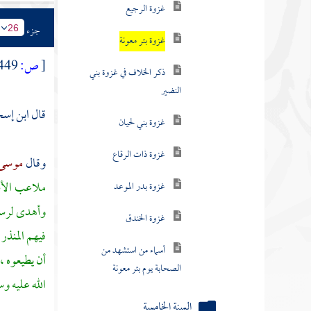
غزوة ذات الرقاع
جزء
26
غزوة بدر الموعد
[
ص:
449 ]
غزوة الخندق
قال
ابن إس
أسماء من استشهد من
الصحابة يوم بئر معونة
وقال
موسى 
السنة الخامسة
ملاعب الأس
سنة ست من الهجرة
وأهدى لرسول
السنة السابعة
فيهم
المنذر
أن يطيعوه ،
سنة ثمان من الهجرة
الله عليه و
السنة التاسعة