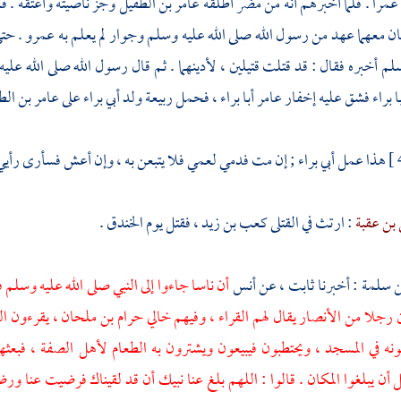
عمرا
. فلما أخبرهم أنه من
مضر
أطلقه
عامر بن الطفيل
وجز ناصيته وأعتقه . ف
ان معهما عهد من رسول الله صلى الله عليه وسلم وجوار لم يعلم به
عمرو
. حتى
سلم أخبره فقال : قد قتلت قتيلين ، لأدينهما . ثم قال رسول الله صلى الله ع
ا براء
فشق عليه إخفار
عامر
أبا براء
، فحمل
ربيعة
ولد
أبي براء
على
عامر بن ال
هذا عمل
أبي براء ;
إن مت فدمي لعمي فلا يتبعن به ، وإن أعش فسأرى رأيي 
بن عقبة
: ارتث في القتلى
كعب بن زيد ،
فقتل يوم الخندق .
ن سلمة
: أخبرنا
ثابت ،
عن
أنس
أن ناسا جاءوا إلى النبي صلى الله عليه وسلم ف
 رجلا من الأنصار يقال لهم القراء ، وفيهم خالي
حرام بن ملحان ،
يقرءون ال
ونه في المسجد ، ويحتطبون فيبيعون ويشترون به الطعام لأهل الصفة ، فبعث
 أن يبلغوا المكان . قالوا : اللهم بلغ عنا نبيك أن قد لقيناك فرضيت عنا و