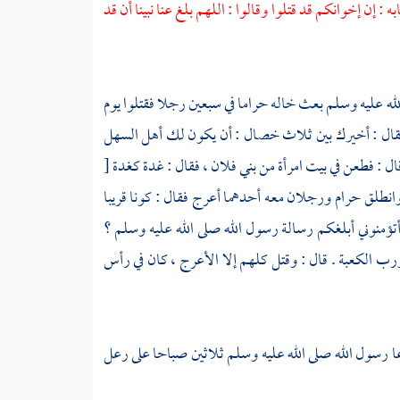
 إن إخوانكم قد قتلوا وقالوا : اللهم بلغ عنا نبينا أن قد
لله عليه وسلم بعث خاله
حراما
في سبعين رجلا فقتلوا يوم
 فقال : أخيرك بين ثلاث خصال : أن يكون لك أهل السهل
ل : فطعن في بيت امرأة من بني فلان ، فقال : غدة كغدة
[
 وانطلق
حرام
ورجلان معه أحدهما أعرج فقال : كونا قريبا
أتؤمنوني أبلغكم رسالة رسول الله صلى الله عليه وسلم ؟
 ورب
الكعبة
. قال : وقتل كلهم إلا الأعرج ، كان في رأس
فدعا رسول الله صلى الله عليه وسلم ثلاثين صباحا على
رعل