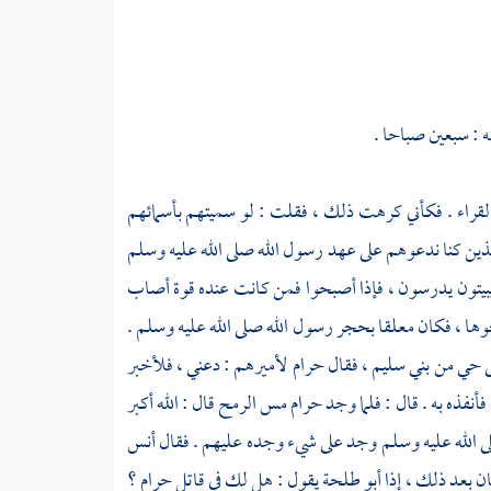
: سبعين صباحا .
 القراء . فكأني كرهت ذلك ، فقلت : لو سميتهم بأسمائهم
لذين كنا ندعوهم على عهد رسول الله صلى الله عليه وسلم
بيتون يدرسون ، فإذا أصبحوا فمن كانت عنده قوة أصاب
ها ، فكان معلقا بحجر رسول الله صلى الله عليه وسلم .
لى حي من
بني سليم ،
فقال
حرام
لأميرهم : دعني ، فلأخبر
نفذه به . قال : فلما وجد
حرام
مس الرمح قال : الله أكبر
 صلى الله عليه وسلم وجد على شيء وجده عليهم . فقال
أنس
ان بعد ذلك ، إذا
أبو طلحة
يقول : هل لك في قاتل
حرام ؟