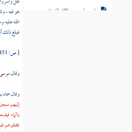
قتل وأسروا
سيرة الخلفاء الراشدين
هو فيه ، وك
الله عليه و
فبلغ ذلك
أب
[
ص:
451 ]
وقال
موسى 
وقال
حماد ب
إليهم سبعين
بالماء فيضع
فقتلوهم قبل