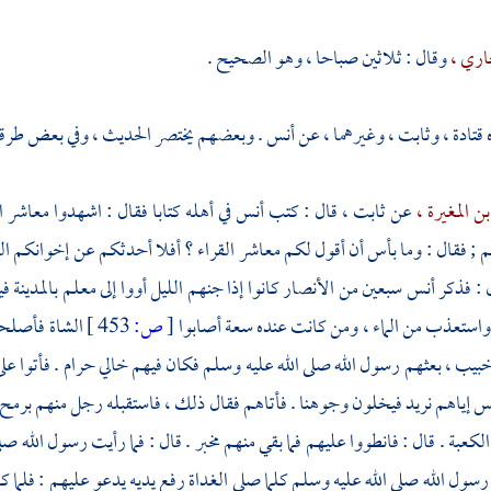
اري ،
وقال : ثلاثين صباحا ، وهو الصحيح .
قتادة ،
وثابت ،
وغيرهما ، عن
أنس
. وبعضهم يختصر الحديث ، وفي بعض طرقه 
بن المغيرة ،
عن
ثابت ،
قال : كتب
أنس
في أهله كتابا فقال : اشهدوا معاشر
هم ; فقال : وما بأس أن أقول لكم معاشر القراء ؟ أفلا أحدثكم عن إخوانكم ا
ل : فذكر
أنس
سبعين من
الأنصار
كانوا إذا جنهم الليل أووا إلى معلم
بالمدينة
في
استعذب من الماء ، ومن كانت عنده سعة أصابوا
[
ص:
453 ]
الشاة فأصلحو
بيب ،
بعثهم رسول الله صلى الله عليه وسلم فكان فيهم خالي
حرام
. فأتوا ع
يس إياهم نريد فيخلون وجوهنا . فأتاهم فقال ذلك ، فاستقبله رجل منهم برمح فأ
الكعبة
. قال : فانطووا عليهم فما بقي منهم مخبر . قال : فما رأيت رسول الله
رسول الله صلى الله عليه وسلم كلما صلى الغداة رفع يديه يدعو عليهم : فلما ك