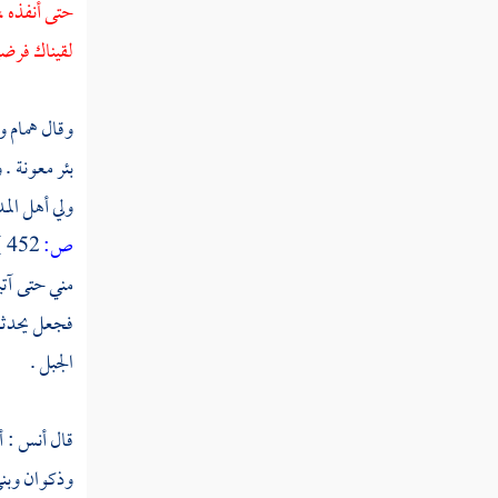
حتى أنفذه ،
لقيناك فرض
وقال
همام
و
بئر معونة .
ولي أهل الم
ص:
452 ]
مني حتى آتي
فجعل يحدثهم
الجبل .
قال
أنس
: أ
وذكوان
وبن