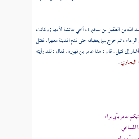
بد الله بن الطفيل بن سخبرة ،
أخي
عائشة
لأمها ; وكانت
الرعاء ، ثم خرج بهما يعقبانه حتى قدم
المدينة
معهما . فقتل
شار إلى قتيل . قال : هذا
عامر بن فهيرة
. فقال : لقد رأيته
ه
البخاري
.
 تهكم
عامر
بأبي براء
ا المساعي
روب
أبو براء