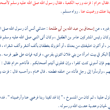
 فقال
حرام
: فزت ورب
الكعبة ،
فقال رسول الله صلى الله عليه وسلم لأصحابه :
ينا عنك ورضيت عنا
. رواه
مسلم
.
غيره ، عن
إسحاق بن عبد الله بن أبي طلحة
: حدثني
أنس
أن رسول الله صلى ا
 وكان رئيس المشركين
عامر بن الطفيل ،
وكان أتى النبي صلى الله عليه وسلم
در ، أو أكون خليفتك من بعدك ، أو أغزوك
بغطفان
بألف أشقر وألف شقراء ، قا
البكر في بيت امرأة من بني فلان ائتوني بفرسي ، فركبه فمات على ظهر فرسه .
هم فإن آمنوني كنت كفوا ، وإن قتلوني أتيتم أصحابكم . فأتاهم حرام فقال : 
 ، وأومأوا إلى رجل فأتاه من خلفه فطعنه . قال
همام ،
وأحسبه قال : فزت
نزل علينا ، ثم كان من المنسوخ ، " إنا قد لقينا ربنا فرضي عنا وأرضيناه " . 
ي لحيان
وعصية
عصت الله ورسوله .