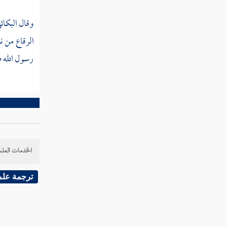
وقال
البكائ
الرقاع
من
ن
رسول الله ص
الخدمات العلم
ترجمة علم