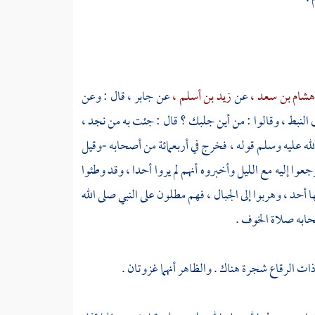
شام بن سعد ،
عن
زيد بن أسلم ،
عن
جابر ،
قال : وعن
النبط ، وقالوا : من أين جلبك ؟ قال : جئت به من نجد ،
لله عليه وسلم قوله ، فخرج في أربعمائة من أصحابه -وقيل
رجعوا إليه مع الليل وأخبروه أنهم لم يروا أحدا ، وقد وطئوا
ا أحد ، وهربوا إلى الجبال ، فهم مطلون على النبي صلى الله
حابه صلاة الخوف .
ات الرقاع
شجرة هناك . والظاهر أنهما غزوتان .