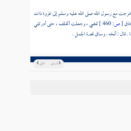
خرجت مع رسول الله صلى الله عليه وسلم إلى غزوة
ذات
فاق
[
ص:
460 ]
تمضي ، وجعلت أتخلف ، حتى أدركني
ا . قال : أنخه . وساق قصة الجمل .
السابق
التالي