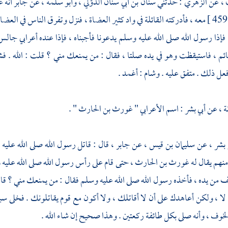
 ،
عن
الزهري
: حدثني
سنان بن أبي سنان الدؤلي ،
وأبو سلمة ،
عن
جابر
أنه 
4
معه ، فأدركته القائلة في واد كثير العضاة ، فنزل وتفرق الناس في الع
، فإذا رسول الله صلى الله عليه وسلم يدعونا فأجبناه ، فإذا عنده أعرابي جا
ائم ، فاستيقظت وهو في يده صلتا ، فقال : من يمنعك مني ؟ قلت : الله . ف
ل ذلك . متفق عليه . وشام : أغمد .
ة ،
عن
أبي بشر
: اسم الأعرابي "
غورث بن الحارث
" .
 بشر ،
عن
سليمان بن قيس ،
عن
جابر ،
قال : قاتل رسول الله صلى الله علي
نهم يقال له
غورث بن الحارث ،
حتى قام على رأس رسول الله صلى الله عليه و
من يده ، فأخذه رسول الله صلى الله عليه وسلم فقال : من يمنعك مني ؟ قال :
: لا ، ولكن أعاهدك على أن لا أقاتلك ، ولا أكون مع قوم يقاتلونك . فخلى س
خوف ، وأنه صلى بكل طائفة ركعتين . وهذا صحيح إن شاء الله .