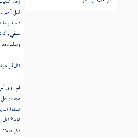
وقال
شعيب
باب في النسخ والمحو من الصدور
قفل
[
ص:
59 ]
فنمنا نومة 
سيرة الخلفاء الراشدين
سيفي وأنا ن
وسلم وقد فع
قال
أبو عوان
ثم روى
أبو
فجاء رجل م
فسقط السيف 
الله ؟ قال 
ذكر صلاة ال