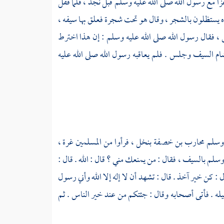
غزا مع رسول الله صلى الله عليه وسلم قبل
نجد ،
فلما قفل
ضاه يستظلون بالشجر ، وقال هو تحت شجرة فعلق بها سيفه ،
لس ، فقال رسول الله صلى الله عليه وسلم : إن هذا اخترط
شام السيف وجلس . فلم يعاقبه رسول الله صلى الله عليه
ه وسلم
محارب بن خصفة
بنخل ،
فرأوا من المسلمين غرة ،
سلم بالسيف ، فقال : من يمنعك مني ؟ قال : الله . قال :
 كن خير آخذ . قال : تشهد أن لا إله إلا الله وأني رسول
بيله . فأتى أصحابه وقال : جئتكم من عند خير الناس . ثم