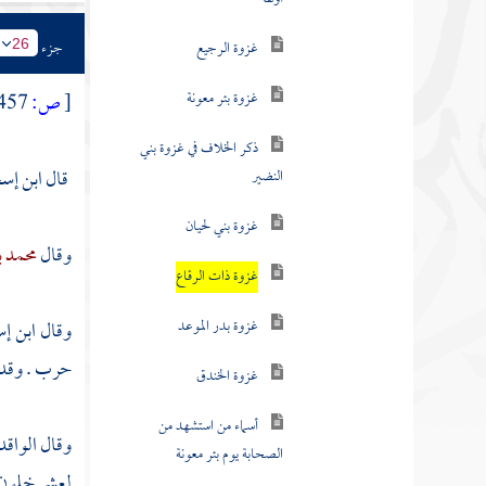
النضير
جزء
26
غزوة بني لحيان
[
ص:
457 ]
غزوة ذات الرقاع
غزوة بدر الموعد
قال
ابن إس
غزوة الخندق
وقال
محمد ب
أسماء من استشهد من
الصحابة يوم بئر معونة
وقال
ابن إ
السنة الخامسة
حرب . وقد 
سنة ست من الهجرة
السنة السابعة
وقال
الواق
لعشر خلون م