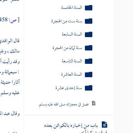
سنة ثمان من الهجرة
السنة التاسعة
[
ص:
458 ]
السنة العاشرة
قال
الواقد
سنة إحدى عشرة
مالك ،
وغي
فصل في معجزاته صلى الله عليه وسلم
وقد رأيت أن
: سبعمائة و
باب من إخباره بالكوائن بعده
آثارا حديثة 
فوقعت كما أخبر
عليه وسلم .
باب جامع من دلائل النبوة
وقال
عبد ال
باب آخر سورة نزلت