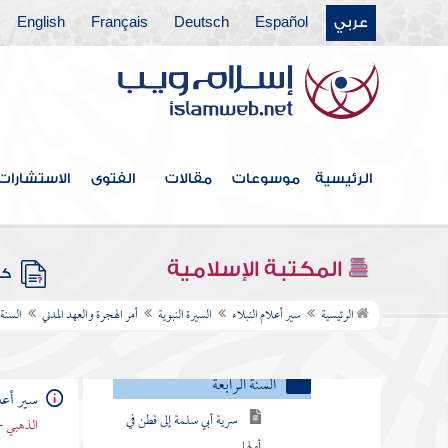
سياق خروج النبي صلى الله عليه
عربي
Español
Deutsch
Français
English
وسلم إلى المدينة مهاجرا
السنة الأولى من الهجرة
سنة اثنتين
سنة ثلاث
الرئيسية
موسوعات
مقالات
الفتوى
الاستشارات
السنة الرابعة
سرية أبي سلمة إلى قطن في
المكتبة الإسلامية
كتب
أولها
الرئيسية
سير أعلام النبلاء
السيرة النبوية
أمر الهجرة والعهد المدني
السنة 
غزوة الرجيع
غزوة بئر معونة
سير أعلا
الذهبي -
ذكر الخلاف في غزوة بني