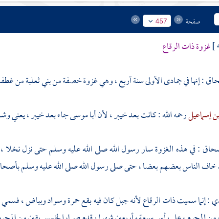
صفحة
457
غزوة ذات الرقاع
حاق
: إنها في جمادى الأولى سنة أربع ، وهي غزوة خصفة من
بني ثعلبة
من
غطفا
ن إسماعيل
رحمه الله : كانت بعد
خيبر ،
لأن
أبا موسى
جاء بعد
خيبر ،
يعني وشهد
سحاق
: في هذه الغزوة سار رسول الله صلى الله عليه وسلم حتى نزل نخلا ، 
خاف الناس بعضهم بعضا ، حتى صلى رسول الله صلى الله عليه وسلم بأصحابه
دي
: إنما سميت
ذات الرقاع
لأنه جبل كان فيه بقع حمرة وسواد وبياض ، فسمي
ن المحرم ، على رأس سبعة وأربعين شهرا ، قدم صرارا لخمس بقين من المحرم 