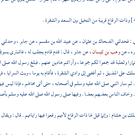
وذات الرقاع
قريبة من النخيل بين
السعد
والشقرة
.
ي
: فحدثني
الضحاك بن عثمان ،
عن
عبيد الله بن مقسم ،
عن
جابر ،
وحدثني
ه
ره ، عن
وهب بن كيسان ،
عن
جابر ،
قال : قدم قادم بجلب له ، فاشترى بسوق 
مارا وثعلبة قد جمعوا لكم جموعا ، وأراكم هادين عنهم . فبلغ رسول الله صلى ا
سلك على المضيق ، ثم أفضى إلى
وادي الشقرة ،
فأقام به يوما ، وبث السرايا ، ف
. ثم سار النبي صلى الله عليه وسلم في أصحابه ، حتى أتى محالهم ، فإذا ليس فيه
 وخاف الناس بعضهم بعضا . وفيها صلى رسول الله صلى الله عليه وسلم بأص
ملك بن هشام
: وإنما قيل لها
ذات الرقاع
لأنهم رقعوا فيها راياتهم . قال : ويقال
ذ