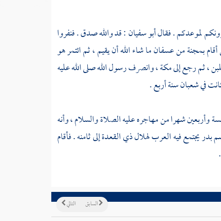
ونكم لموعدكم . فقال
أبو سفيان
: قد والله صدق . فنفروا
 أقام
بمجنة
من
عسفان
ما شاء الله أن يقيم ، ثم ائتمر هو
بن ، ثم رجع إلى
مكة ،
وانصرف رسول الله صلى الله عليه
نت في شعبان سنة أربع .
ة وأربعين شهرا من مهاجره عليه الصلاة والسلام ، وأنه
سم
بدر
يجتمع فيه العرب لهلال ذي القعدة إلى ثامنه . فأقام
السابق
التالي