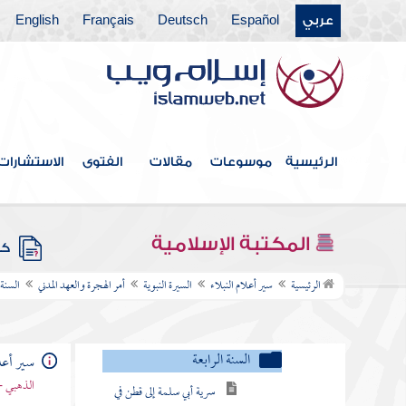
ذكر بعثة النبي صلى الله عليه وسلم
عربي
Español
Deutsch
Français
English
والدعوة في مكة
أمر الهجرة والعهد المدني
ذكر أول من هاجر إلى المدينة
سياق خروج النبي صلى الله عليه
الرئيسية
موسوعات
مقالات
الفتوى
الاستشارات
وسلم إلى المدينة مهاجرا
السنة الأولى من الهجرة
المكتبة الإسلامية
كتب
سنة اثنتين
الرئيسية
سير أعلام النبلاء
السيرة النبوية
أمر الهجرة والعهد المدني
السنة 
سنة ثلاث
السنة الرابعة
سير أعلا
سرية أبي سلمة إلى قطن في
الذهبي -
أولها