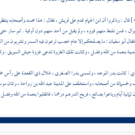
قال : وذكروا أن
ابن الحمام
قدم على
قريش ،
فقال : هذا
محمد
وأصحابه ينتظر
وال ، فمن نشط منهم قووه ، ولم يقبل من أحد منهم دون أوقية . ثم سار حتى
فقال
أبو سفيان
: ما يصلحكم إلا عام خصب ترعون فيه السمر وتشربون من الل
مدينة
بنعمة من الله وفضل ، وكانت تلك الغزوة تدعى غزوة جيش السويق . وكا
دي
: كانت
بدر الموعد ،
وتسمى
بدرا
الصغرى ، لهلال ذي القعدة على رأس خمس
 وخمسمائة من أصحابه ، واستخلف على
المدينة
عبد الله بن رواحة
، وكان مو
 ثمانية أيام وباعوا بضائع ، فربح الدرهم درهما ، فانقلبوا بنعمة من الله وفضل .