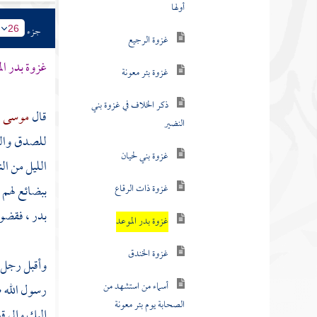
غزوة الرجيع
جزء
26
غزوة بئر معونة
غزوة
بدر
ال
ذكر الخلاف في غزوة بني
النضير
قال
موسى ب
للصدق والوف
غزوة بني لحيان
الليل من ال
غزوة ذات الرقاع
ببضائع لهم ،
غزوة بدر الموعد
بدر ،
فقضوا
غزوة الخندق
وأقبل رجل
أسماء من استشهد من
رسول الله ص
الصحابة يوم بئر معونة
إليك وإلى 