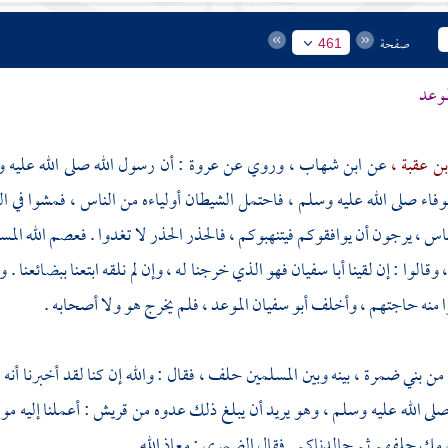
صفحة
461
موعد
ن عقبة ،
عن
ابن شهاب ،
وروي عن
عروة
: أن رسول الله صلى الله عليه 
اء صلى الله عليه وسلم ، فاحتمل الشيطان أولياءه من الناس ، فمشوا في الن
ناس ، يرجون أن يوافقوكم فيتنهبوكم ، فالحذر الحذر لا تغدوا . فعصم الله ا
 وقالوا : إن لقينا
أبا سفيان
فهو الذي خرجنا له ، وإن لم نلقه ابتعنا ببضائعنا . 
 منه حاجتهم ، وأخلف
أبو سفيان
الموعد ، فلم يخرج هو ولا أصحابه .
 من
بني ضمرة ،
بينه وبين المسلمين حلف ، فقال : والله إن كنا لقد أخبرنا أنه
لى الله عليه وسلم ، وهو يريد أن يبلغ ذلك عدوه من
قريش
: أعملنا إليه م
قومك حلفهم ثم جالدناكم . فقال
الضمري
: معاذ الله .