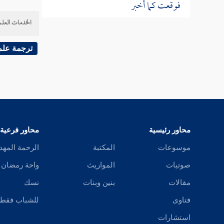
الخدمات العلم
باب جامع من دلائل النبوة
ترجمة علم
باب آخر سورة نزلت
باب في النسخ والمحو من الصدور
سيرة الخلفاء الراشدين
محاور رئيسية
محاور فرعية
موسوعات
المكتبة
الرحمة المهد
صوتيات
المواريث
واحة رمضان
مقالات
بنين وبنات
نسك
فتاوى
للشباب فقط
استشارات