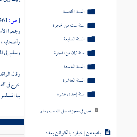
السنة الخامسة
سنة ست من الهجرة
[
ص:
461 ]
وجمعوا الأم
السنة السابعة
وأصحابه ، 
سنة ثمان من الهجرة
وسلم إلى
ال
السنة التاسعة
وقال
الواق
السنة العاشرة
خرج في ألف
سنة إحدى عشرة
بها المسلمون
فصل في معجزاته صلى الله عليه وسلم
باب من إخباره بالكوائن بعده
فوقعت كما أخبر