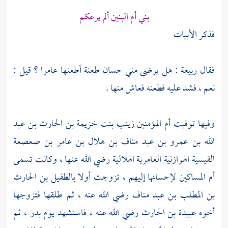
بني أم البنين ألم يرعكم
فذكر الأبيات
فقال
ربيعة
: هل يرضى مني
حسان
طعنة أطعنها
عامرا ؟
قيل :
نعم ، فشد عليه فطعنه فعاش منها .
وفيها توفيت أم المؤمنين
زينب بنت خزيمة بن الحارث بن عبد
الله بن عمرو بن عبد مناف بن هلال بن عامر بن صعصعة
القيسية الهوازنية العامرية الهلالية
رضي الله عنها ، وكانت تسمى
أم المساكين
لإحسانها إليهم ، تزوجت أولا
بالطفيل بن الحارث
بن المطلب بن عبد مناف
رضي الله عنه ، ثم طلقها فتزوجها
أخوه
عبيدة بن الحارث
رضي الله عنه ، فاستشهد يوم
بدر ،
ثم