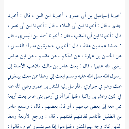
أخبرنا
إسماعيل بن أبي عمرو ،
أخبرنا
ابن البن ،
قال : أخبرنا
جدي ، قال : أخبرنا
ابن أبي العلاء ،
قال : أخبرنا
ابن أبي نصر ،
قال : أخبرنا
ابن أبي العقب ،
قال : أخبرنا
أحمد ابن البسري ،
قال
: حدثنا
محمد بن عائذ ،
قال : أخبرني
حجوة بن مدرك الغساني ،
عن
الحسن بن عمارة ،
عن
الحكم ،
عن
مقسم ،
عن
ابن عباس
رضي الله عنهما ، قال : بعث
عامر بن مالك
ملاعب الأسنة إلى
رسول الله صلى الله عليه وسلم ابعث إلي رهطا ممن معك يبلغوني
عنك وهم في جواري . فأرسل إليه
المنذر بن عمرو
رضي الله عنه
في اثنين وعشرين راكبا ، فلما أتوا أداني أرض
بني عامر
بعث أربعة
ممن معه إلى بعض مياههم ، أو قال بعضهم . قال : وسمع
عامر
بن الطفيل
فأتاهم فقاتلهم فقتلهم . قال : ورجع الأربعة رهط
الذين كان وجه بهم
المنذر ،
فلما دنوا إذا هم بنسور تحوم ، قالوا :