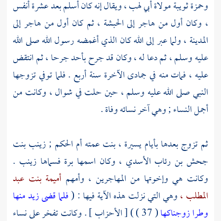
وحمزة
ثويبة مولاة أبي لهب ،
ويقال إنه كان أسلم بعد عشرة أنفس
، وكان أول من هاجر إلى
الحبشة ،
ثم كان أول من هاجر إلى
المدينة ،
ولما عبر إلى الله كان الذي أغمضه رسول الله صلى الله
عليه وسلم ، ثم دعا له ، وكان قد جرح
بأحد
جرحا ، ثم انتقض
عليه ، فمات منه في جمادى الآخرة سنة أربع . فلما توفي تزوجها
النبي صلى الله عليه وسلم ، حين حلت في شوال ، وكانت من
أجمل النساء ; وهي آخر نسائه وفاة .
ثم تزوج بعدها بأيام يسيرة ، بنت عمته
أم الحكم ; زينب بنت
جحش بن رئاب الأسدي ، وكان اسمها برة فسماها زينب
.
وكانت هي وإخوتها من المهاجرين ، وأمهم
أميمة بنت عبد
المطلب ،
وهي التي نزلت هذه الآية فيها : (
فلما قضى زيد منها
وطرا زوجناكها
( 37 ) ) [ الأحزاب ] . وكانت تفخر على نساء