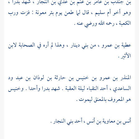
بن جندب بن عامر بن غنم بن عدي بن النجار ،
شهد
بدرا ،
وهو أخو
أم سليم ،
قال لما طعن يوم
بئر معونة
: فزت ورب
الكعبة ،
رحمه الله ورضي عنه .
عطية بن عمرو ،
من
بني دينار ،
وهذا لم أره في الصحابة
لابن
الأثير
.
المنذر بن عمرو بن خنيس بن حارثة بن لوذان بن عبد ود
الساعدي ،
أحد النقباء ليلة
العقبة
. شهد
بدرا
وأحدا
.
وخنيس
هو المعروف بالمعنق ليموت .
أنس بن معاوية بن أنس ،
أحد
بني النجار
.