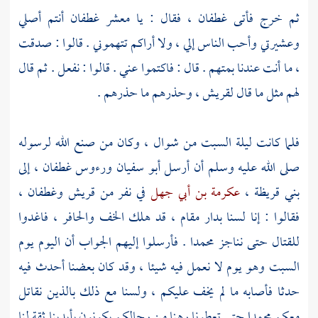
ثم خرج فأتى
غطفان ،
فقال : يا معشر
غطفان
أنتم أصلي
وعشيرتي وأحب الناس إلي ، ولا أراكم تتهموني . قالوا : صدقت
، ما أنت عندنا بمتهم . قال : فاكتموا عني . قالوا : نفعل . ثم قال
لهم مثل ما قال
لقريش ،
وحذرهم ما حذرهم .
فلما كانت ليلة السبت من شوال ، وكان من صنع الله لرسوله
صلى الله عليه وسلم أن أرسل
أبو سفيان
ورءوس
غطفان ،
إلى
بني قريظة ،
عكرمة بن أبي جهل
في نفر من
قريش
وغطفان ،
فقالوا : إنا لسنا بدار مقام ، قد هلك الخف والحافر ، فاغدوا
للقتال حتى نناجز
محمدا
. فأرسلوا إليهم الجواب أن اليوم يوم
السبت وهو يوم لا نعمل فيه شيئا ، وقد كان بعضنا أحدث فيه
حدثا فأصابه ما لم يخف عليكم ، ولسنا مع ذلك بالذين نقاتل
معكم
محمدا
حتى تعطونا رهنا من رجالكم يكونون بأيدينا ثقة لنا