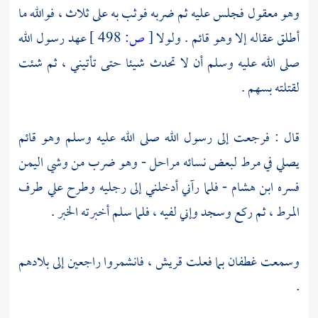
وهو معقول فجلس عليه ثم ضربه فوثب به على ثلاث ، فوالله ما
أطلق عقاله إلا وهو قائم . ولولا
[
ص:
498 ]
عهد رسول الله
صلى الله عليه وسلم أن لا تحدث شيئا حتى تأتيني ، ثم شئت
لقتلته بسهم .
قال : فرجعت إلى رسول الله صلى الله عليه وسلم وهو قائم
يصلي في مرط لبعض نسائه مراحل - وهو ضرب من وشي اليمن
فسره
ابن هشام
- فلما رآني أدخلني إلى رجليه وطرح علي طرف
المرط ، ثم ركع وسجد وإني لفيه ، فلما سلم أخبرته الخبر .
وسمعت
غطفان
بما فعلت
قريش ،
فانشمروا راجعين إلى بلادهم
.