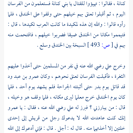
كنانة ،
فقالوا : تهيؤوا للقتال يا
بني كنانة
فستعلمون من الفرسان
اليوم ، ثم أقبلوا تعنق بهم خيلهم حتى وقفوا على الخندق ، فلما
رأوه قالوا : والله إن هذه لمكيدة ما كانت العرب تكيدها ، قال :
فتيمموا مكانا من الخندق ضيقا فضربوا خيلهم ، فاقتحمت منه
بهم في
[
ص:
493 ]
السبخة بين الخندق وسلع .
وخرج
علي
رضي الله عنه في نفر من المسلمين حتى أخذوا عليهم
الثغرة ، فأقبلت الفرسان تعنق نحوهم ، وكان
عمرو بن عبد ود
قد قاتل يوم
بدر
حتى أثبتته الجراحة فلم يشهد يوم
أحد ،
فلما
كان يوم الخندق خرج معلما ليرى مكانه ، فلما وقف هو وخيله ،
قال : من يبارزني ؟ فبرز له
علي
رضي الله عنه ، فقال : يا
عمرو
إنك كنت عاهدت الله لا يدعوك رجل من
قريش
إلى إحدى
خلتين إلا أخذتهما منه . قال له : أجل . قال : فإني أدعوك إلى الله