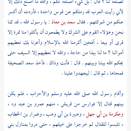
تصنعه لنا ؟ قال : بل شيء أصنعه لكم ، والله ما أصنع ذلك إلا
لأني رأيت العرب قد رمتكم عن قوس واحدة ، فأردت أن أكسر
عنكم من شوكتهم . فقال
سعد بن معاذ
: يا رسول الله ، قد كنا
نحن وهؤلاء القوم على الشرك ولا يطمعون أن يأكلوا منا تمرة إلا
قرى أو بيعا ، أفحين أكرمنا الله بالإسلام وأعزنا بك نعطيهم
أموالنا ؟ ما لنا بهذا من حاجة ، والله لا نعطيهم إلا السيف حتى
يحكم الله بيننا وبينهم . قال : فأنت وذاك . فأخذ سعد الصحيفة
فمحاها ، ثم قال : ليجهدوا علينا .
وأقام رسول الله صلى الله عليه وسلم والأحزاب ، فلم يكن
بينهم قتال إلا فوارس من
قريش ،
منهم
عمرو بن عبد ود ،
وعكرمة بن أبي جهل ،
وهبيرة بن أبي وهب ،
وضرار بن الخطاب
،
تلبسوا للقتال ثم خرجوا على خيلهم ، حتى مروا بمنازل
بني