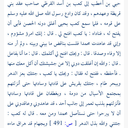
حيي بن أخطب
إلى
كعب بن أسد القرظي
صاحب عقد
بني
قريظة
وعهدهم ، وقد كان وادع رسول الله صلى الله عليه وسلم
على قومه ، فلما سمع
كعب
بحيى
أغلق دونه الحصن فأبى أن
يفتح له ، فناداه : يا
كعب
افتح لي . قال : إنك امرؤ مشؤوم ،
وإني قد عاهدت
محمدا
فلست بناقض ما بيني وبينه ، ولم أر منه
إلا وفاء وصدقا . قال : ويحك افتح لي أكلمك . قال : ما أنا بفاعل
. قال : والله إن أغلقت دوني إلا عن جشيشتك أن آكل معك منها
. فأحفظه ، ففتح له فقال : ويحك يا
كعب ،
جئتك بعز الدهر
وببحر طام ، جئتك
بقريش
على قادتها وسادتها حتى أنزلتهم
بمجتمع الأسيال
من
دومة ،
وبغطفان
على قادتها وسادتها
فأنزلتهم
بذنب تعمر
إلى جانب
أحد ،
قد عاهدوني وعاقدوني على
أن لا يبرحوا حتى نستأصل
محمدا
ومن معه . قال له
كعب
:
جئتني والله بذل الدهر
[
ص:
491 ]
وبجهام قد هراق ماءه