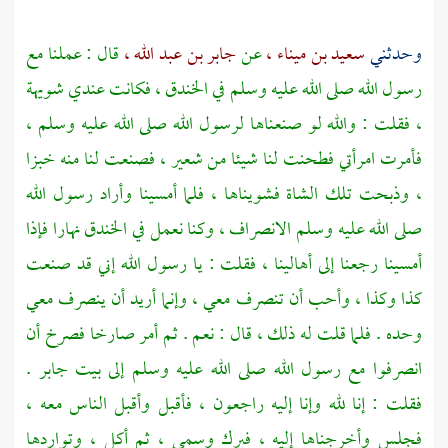
وحدثني
سعيد بن ميناء ،
عن
جابر بن عبد الله ،
قال : عملنا مع
رسول الله صلى الله عليه وسلم في الخندق ، فكانت عندي شويهة
، فقلت : والله لو صنعناها لرسول الله صلى الله عليه وسلم ،
فأمرت امرأتي فطحنت لنا شيئا من شعير ، فصنعت لنا منه خبزا
، وذبحت تلك الشاة فشويناها ، فلما أمسينا وأراد رسول الله
صلى الله عليه وسلم الانصراف ، وكنا نعمل في الخندق نهارا فإذا
أمسينا رجعنا إلى أهالينا ، فقلت : يا رسول الله إني قد صنعت
كذا وكذا ، وأحب أن تنصرف معي ، وإنما أريد أن ينصرف معي
وحده . فلما قلت له ذلك ، قال : نعم . ثم أمر صارخا فصرخ أن
انصرفوا مع رسول الله صلى الله عليه وسلم إلى بيت
جابر
.
فقلت : إنا لله وإنا إليه راجعون ، فأقبل وأقبل الناس معه ،
فجلس وأخرجناها إليه ، فبرك وسمى ، ثم أكل ، وتواردها