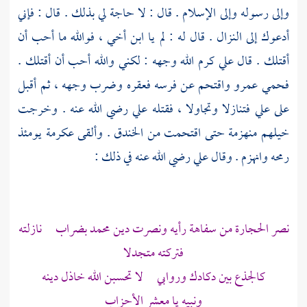
وإلى رسوله وإلى الإسلام . قال : لا حاجة لي بذلك . قال : فإني
أدعوك إلى النزال . قال له : لم يا ابن أخي ، فوالله ما أحب أن
أقتلك . قال
علي
كرم الله وجهه : لكني والله أحب أن أقتلك .
فحمي
عمرو
واقتحم عن فرسه فعقره وضرب وجهه ، ثم أقبل
على
علي
فتنازلا وتجاولا ، فقتله
علي
رضي الله عنه . وخرجت
خيلهم منهزمة حتى اقتحمت من الخندق . وألقى
عكرمة
يومئذ
رمحه وانهزم . وقال
علي
رضي الله عنه في ذلك :
نصر الحجارة من سفاهة رأيه ونصرت دين محمد بضراب نازلته
فتركته متجدلا
كالجذع بين دكادك وروابي لا تحسبن الله خاذل دينه
ونبيه يا معشر الأحزاب