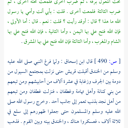
تحت المعول برقة ، ثم ضرب أخرى فلمعت تحته أخرى ، ثم
ضرب الثالثة فلمعت أخرى . قلت : بأبي أنت وأمي يا رسول
الله ما هذا ؟ قال : أوقد رأيت ؟ قلت : نعم . قال : أما الأولى ،
فإن الله فتح علي بها
اليمن ،
وأما الثانية ، فإن الله فتح علي بها
الشام
والمغرب ،
وأما الثالثة فإن الله فتح علي بها المشرق
.
[
ص:
490 ]
قال
ابن إسحاق
: ولما فرغ النبي صلى الله عليه
وسلم من الخندق أقبلت
قريش
حتى نزلت
بمجتمع السيول
من
دومة
بين
الجرف
وزغابة
في عشرة آلاف من أحابيشهم ومن تبعهم
من
بني كنانة
وأهل تهامة
وغطفان ،
فنزلت
غطفان
ومن تبعهم
من
أهل نجد
بذنب تعمر
إلى جانب
أحد
. وخرج رسول الله صلى
الله عليه وسلم والمسلمون حتى جعلوا ظهورهم إلى سلع في
ثلاثة آلاف ، فعسكروا هناك ، والخندق بينه وبين القوم . فذهب