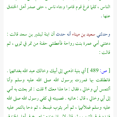
الناس ، كلما فرغ قوم قاموا وجاء ناس ، حتى صدر أهل الخندق
عنها
.
وحدثني
سعيد بن ميناء
أنه حدث
أن ابنة
لبشير بن سعد
قالت :
دعتني أمي
عمرة بنت رواحة
فأعطتني حفنة من تمر في ثوبي ، ثم
قالت :
[
ص:
489 ]
أي بنية اذهبي إلى أبيك وخالك
عبد الله
بغدائهما .
فانطلقت بها فمررت برسول الله صلى الله عليه وسلم وأنا
ألتمس أبي وخالي ، فقال : ما هذا معك ؟ قلت : تمر بعثت به أمي
إلى أبي وخالي ، قال : هاتيه . فصببته في كفي رسول الله صلى الله
عليه وسلم فملأتهما ، ثم أمر بثوب فبسط ، ثم دحا بالتمر عليه
فتبدد فوق الثوب ، ثم قال لإنسان عنده : اصرخ في أهل الخندق