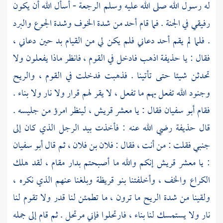
له رسول الله صلى الله عليه وسلم الرجعة - أسأل الله أن يكون
رفيقي في الجنة . فما قام أحد من شدة الخوف وشدة الجوع والبرد
. فلما لم يقم أحد دعاني فلم يكن لي من القيام بد حين دعاني ،
فقال : يا
حذيفة
اذهب فادخل في القوم ، فانظر ماذا يفعلون ولا
تحدثن شيئا حتى تأتينا . فذهبت فدخلت في القوم ، والريح
وجنود الله تفعل بهم ما تفعل ، لا يقر لهم قرار ولا نار ولا بناء .
فقام
أبو سفيان
فقال : يا معشر
قريش ،
لينظر امرؤ من جليسه .
قال
حذيفة
رضي الله عنه : فأخذت بيد الرجل الذي كان إلى
جنبي فقلت : من أنت ، فقال : فلان بن فلان ، ثم قال
أبو سفيان
: يا معشر
قريش
إنكم والله ما أصبحتم بدار مقام ، لقد هلك
الكراع والخف ، وأخلفتنا
بنو قريظة
وبلغنا عنهم الذي نكره ،
ولقينا من شدة الريح ما ترون ، ما تطمئن لنا قدر ولا تقوم لنا
نار ولا يستمسك لنا بناء ، فارتحلوا فإني مرتحل . ثم قام إلى جمله