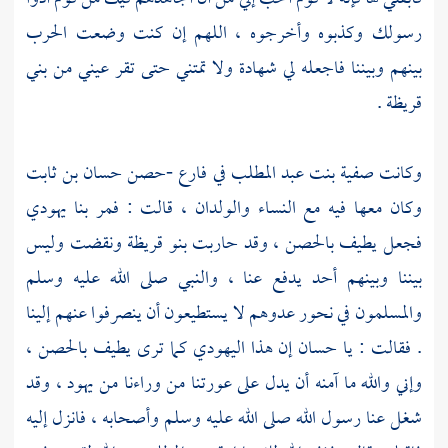
رسولك وكذبوه وأخرجوه ، اللهم إن كنت وضعت الحرب
بينهم وبيننا فاجعله لي شهادة ولا تمتني حتى تقر عيني من
بني
قريظة
.
وكانت
صفية بنت عبد المطلب
في فارع -حصن
حسان بن ثابت
وكان معها فيه مع النساء والولدان ، قالت : فمر بنا يهودي
فجعل يطيف بالحصن ، وقد حاربت
بنو قريظة
ونقضت وليس
بيننا وبينهم أحد يدفع عنا ، والنبي صلى الله عليه وسلم
والمسلمون في نحور عدوهم لا يستطيعون أن ينصرفوا عنهم إلينا
. فقالت : يا
حسان
إن هذا اليهودي كما ترى يطيف بالحصن ،
وإني والله ما آمنه أن يدل على عورتنا من وراءنا من يهود ، وقد
شغل عنا رسول الله صلى الله عليه وسلم وأصحابه ، فانزل إليه