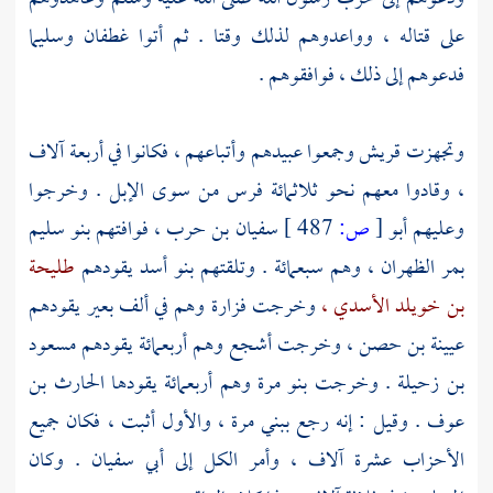
على قتاله ، وواعدوهم لذلك وقتا . ثم أتوا
غطفان
وسليما
فدعوهم إلى ذلك ، فوافقوهم .
وتجهزت
قريش
وجمعوا عبيدهم وأتباعهم ، فكانوا في أربعة آلاف
، وقادوا معهم نحو ثلاثمائة فرس من سوى الإبل . وخرجوا
وعليهم
أبو
[
ص:
487 ]
سفيان بن حرب ،
فوافتهم
بنو سليم
بمر الظهران ،
وهم سبعمائة . وتلقتهم
بنو أسد
يقودهم
طليحة
بن خويلد الأسدي ،
وخرجت
فزارة
وهم في ألف بعير يقودهم
عيينة بن حصن ،
وخرجت
أشجع
وهم أربعمائة يقودهم
مسعود
بن زحيلة
. وخرجت
بنو مرة
وهم أربعمائة يقودها
الحارث بن
عوف
. وقيل : إنه رجع
ببني مرة ،
والأول أثبت ، فكان جميع
الأحزاب عشرة آلاف ، وأمر الكل إلى
أبي سفيان
. وكان