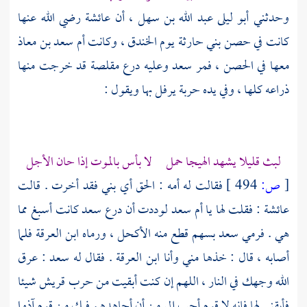
وحدثني
أبو ليلى عبد الله بن سهل ،
أن
عائشة
رضي الله عنها
كانت في حصن
بني حارثة
يوم الخندق ، وكانت
أم سعد بن معاذ
معها في الحصن ، فمر
سعد
وعليه درع مقلصة قد خرجت منها
ذراعه كلها ، وفي يده حربة يرفل بها ويقول :
لبث قليلا يشهد الهيجا حمل لا بأس بالموت إذا حان الأجل
[
ص:
494 ]
فقالت له أمه : الحق أي بني فقد أخرت . قالت
عائشة
: فقلت لها يا
أم سعد
لوددت أن درع
سعد
كانت أسبغ مما
هي . فرمي
سعد
بسهم قطع منه الأكحل ، ورماه
ابن العرقة
فلما
أصابه ، قال : خذها مني وأنا
ابن العرقة
. فقال له
سعد
: عرق
الله وجهك في النار ، اللهم إن كنت أبقيت من حرب
قريش
شيئا
فأبقني لها فإنه لا قوم أحب إلي من أن أجاهدهم فيك من قوم آذوا