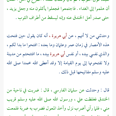
أن هلموا إلى الغداء . فاجتمعوا فجعلوا يأكلون منه وجعل يزيد ،
حتى صدر أهل الخندق عنه وإنه ليسقط من أطراف الثوب
.
وحدثني من لا أتهم ، عن
أبي هريرة ،
أنه كان يقول حين فتحت
هذه الأمصار في زمان
عمر
وعثمان
وما بعده : افتحوا ما بدا لكم ،
والذي نفسي بيده ، أو نفس
أبي هريرة
بيده ، ما افتتحتم من مدينة
ولا تفتحونها إلى يوم القيامة إلا وقد أعطى الله
محمدا
صلى الله
عليه وسلم مفاتيحها قبل ذلك .
قال : وحدثت
عن
سلمان الفارسي ،
قال : ضربت في ناحية من
الخندق فغلظت علي ، ورسول الله صلى الله عليه وسلم قريب
مني ، فلما رآني أضرب نزل وأخذ المعول فضرب به ضربة فلمعت