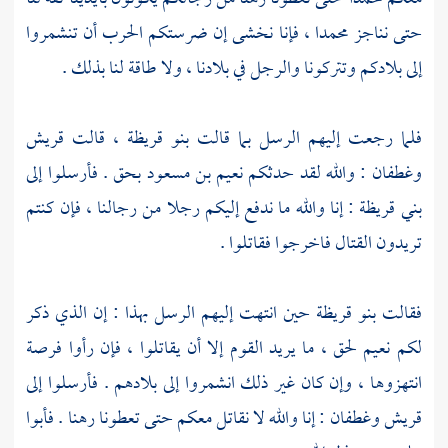
حتى نناجز
محمدا ،
فإنا نخشى إن ضرستكم الحرب أن تنشمروا
إلى بلادكم وتتركونا والرجل في بلادنا ، ولا طاقة لنا بذلك .
فلما رجعت إليهم الرسل بما قالت
بنو قريظة ،
قالت
قريش
وغطفان
: والله لقد حدثكم
نعيم بن مسعود
بحق . فأرسلوا إلى
بني قريظة
: إنا والله ما ندفع إليكم رجلا من رجالنا ، فإن كنتم
تريدون القتال فاخرجوا فقاتلوا .
فقالت
بنو قريظة
حين انتهت إليهم الرسل بهذا : إن الذي ذكر
لكم نعيم لحق ، ما يريد القوم إلا أن يقاتلوا ، فإن رأوا فرصة
انتهزوها ، وإن كان غير ذلك انشمروا إلى بلادهم . فأرسلوا إلى
قريش
وغطفان
: إنا والله لا نقاتل معكم حتى تعطونا رهنا . فأبوا