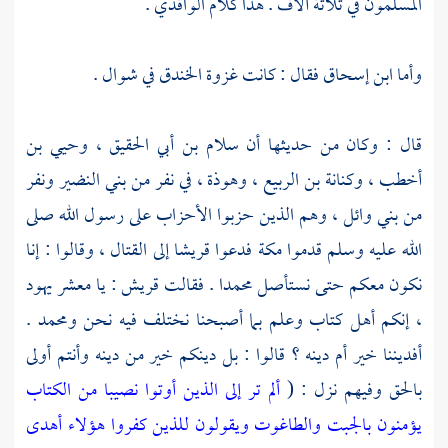
المسلمون في ثلاثة آلاف . هذا كلام
الواقدي
.
وأما
ابن إسحاق
فقال : كانت غزوة الخندق في شوال .
قال : وكان من حديثها أن
سلام بن أبي الحقيق ،
وحيي بن
أخطب ،
وكنانة بن الربيع ،
وهوذة ،
في نفر من
بني النضير
ونفر
من
بني وائل ،
وهم الذين حزبوا الأحزاب على رسول الله صلى
الله عليه وسلم قدموا
مكة
فدعوا
قريشا
إلى القتال ، وقالوا : إنا
نكون معكم حتى نستأصل
محمدا
. فقالت
قريش
: يا معشر يهود
، إنكم أهل كتاب وعلم بما أصبحنا نختلف فيه نحن
ومحمد
.
أفديننا خير أم دينه ؟ قالوا : بل دينكم خير من دينه وأنتم أولى
بالحق وفيهم نزل : (
ألم تر إلى الذين أوتوا نصيبا من الكتاب
يؤمنون بالجبت والطاغوت ويقولون للذين كفروا هؤلاء أهدى