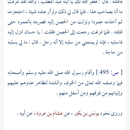
فاقتله . قال : فغفر الله لك يا ابنة
عبد المطلب ،
والله لقد عرفت
ما أنا بصاحب هذا . فلما قال لي ذلك ولم أر عنده شيئا ، احتجزت
ثم أخذت عمودا ونزلت من الحصن إليه فضربته بالعمود حتى
قتلته . فلما فرغت رجعت إلى الحصن فقلت : يا
حسان
انزل إليه
فاسلبه ، فإنه لم يمنعني من سلبه إلا أنه رجل . قال : ما لي بسلبه
من حاجة .
[
ص:
495 ]
وأقام رسول الله صلى الله عليه وسلم وأصحابه
فيما وصف الله تعالى من الخوف والشدة لتظاهر عدوهم عليهم
وإتيانهم من فوقهم ومن أسفل منهم .
وروى نحوه
يونس بن بكير ،
عن
هشام بن عروة ،
عن أبيه .