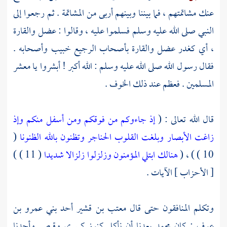
عنك مشاتمتهم ، فما بيننا وبينهم أربى من المشاتمة . ثم رجعوا إلى
النبي صلى الله عليه وسلم فسلموا عليه ، وقالوا : عضل والقارة
، أي كغدر عضل والقارة بأصحاب الرجيع
خبيب
وأصحابه .
فقال رسول الله صلى الله عليه وسلم : الله أكبر ! أبشروا يا معشر
المسلمين . فعظم عند ذلك الخوف .
قال الله تعالى : (
إذ جاءوكم من فوقكم ومن أسفل منكم وإذ
زاغت الأبصار وبلغت القلوب الحناجر وتظنون بالله الظنونا
(
10 ) ) ، (
هنالك ابتلي المؤمنون وزلزلوا زلزالا شديدا
( 11 ) )
[ الأحزاب ] الآيات .
وتكلم المنافقون حتى قال
معتب بن قشير
أحد
بني عمرو بن
عوف
: كان
محمد
يعدنا أن نأكل كنوز
كسرى
وقيصر
وأحدنا