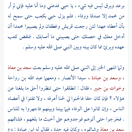
برعد وبرق ليس فيه شيء ، يا
حيي
فدعني وما أنا عليه فإني لم أر
من
محمد
إلا صدقا ووفاء . فلم يزل حيي
بكعب
حتى سمح له
بأن أعطاه عهدا لئن رجعت
قريش
وغطفان
ولم يصيبوا
محمدا
أن
أدخل معك في حصنك حتى يصيبني ما أصابك . فنقض
كعب
عهده وبرئ مما كان بينه وبين النبي صلى الله عليه وسلم .
ولما انتهى الخبر إلى النبي صلى الله عليه وسلم بعث
سعد بن معاذ
،
وسعد بن عبادة ،
سيدا
الأنصار ،
ومعهما
عبد الله بن رواحة
وخوات بن جبير ،
فقال : انطلقوا حتى تنظروا أحق ما بلغنا عن
هؤلاء ؟ فإن كان حقا فالحنوا لي لحنا أعرفه ، ولا تفتوا في أعضاد
الناس ، وإن كانوا على الوفاء فيما بيننا وبينهم فاجهروا به للناس
. فخرجوا حتى أتوهم فوجدوهم على أخبث ما بلغهم ، فشاتمهم
سعد بن معاذ
وشاتموه ، وكان فيه حدة ، فقال له
ابن عبادة
: دع