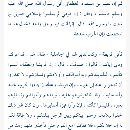
ثم إن
نعيم بن مسعود الغطفاني
أتى رسول الله صلى الله عليه
وسلم فأسلم ، وقال : إن قومي لم يعلموا بإسلامي فمرني بما
شئت يا رسول الله . قال : إنما أنت فينا رجل واحد فخذل عنا ما
استطعت فإن الحرب خدعة .
فأتى
قريظة
- وكان نديما لهم في الجاهلية - فقال لهم : قد عرفتم
ودي إياكم . قالوا : صدقت . قال : إن
قريشا
وغطفان
ليسوا
كأنتم ، البلد بلدكم وبه أموالكم وأولادكم ونساؤكم ، لا تقدروا
أن تتحولوا عنه إلى غيره ، وإن
قريشا
وغطفان
جاءوا لحرب
محمد
وأصحابه ، وقد ظاهرتموهم عليه ، وبلدهم وأموالهم ونساؤهم
بغيره ، فليسوا كأنتم ، فإن رأوا نهزة أصابوها ، وإن كان غير ذلك
لحقوا ببلادهم وخلوا بينكم وبين الرجل ببلدكم ، ولا طاقة لكم
به إن خلا بكم ، فلا تقاتلوا مع القوم حتى تأخذوا منهم رهنا من