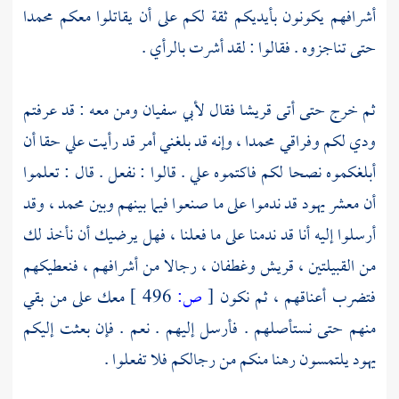
أشرافهم يكونون بأيديكم ثقة لكم على أن يقاتلوا معكم
محمدا
حتى تناجزوه . فقالوا : لقد أشرت بالرأي .
ثم خرج حتى أتى
قريشا
فقال
لأبي سفيان
ومن معه : قد عرفتم
ودي لكم وفراقي
محمدا ،
وإنه قد بلغني أمر قد رأيت علي حقا أن
أبلغكموه نصحا لكم فاكتموه علي . قالوا : نفعل . قال : تعلموا
أن معشر يهود قد ندموا على ما صنعوا فيما بينهم وبين
محمد ،
وقد
أرسلوا إليه أنا قد ندمنا على ما فعلنا ، فهل يرضيك أن نأخذ لك
من القبيلتين ،
قريش
وغطفان ،
رجالا من أشرافهم ، فنعطيكهم
فتضرب أعناقهم ، ثم نكون
[
ص:
496 ]
معك على من بقي
منهم حتى نستأصلهم . فأرسل إليهم . نعم . فإن بعثت إليكم
يهود يلتمسون رهنا منكم من رجالكم فلا تفعلوا .