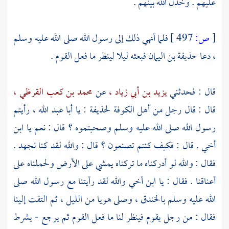
عليهم . وخذل الله بينهم .
[
ص:
497 ]
فلما أنهي ذلك إلى رسول الله صلى الله عليه وسلم
، دعا
حذيفة بن اليمان
فبعثه ليلا لينظر ما فعل القوم .
قال : فحدثني
يزيد بن أبي زياد ،
عن
محمد بن كعب القرظي ،
قال : قال رجل من
أهل الكوفة
لحذيفة
: يا
أبا عبد الله ،
رأيتم
رسول الله صلى الله عليه وسلم وصحبتموه ؟ قال : نعم يا ابن
أخي . قال : فكيف كنتم تصنعون ؟ قال : والله لقد كنا نجهد .
فقال : والله لو أدركناه ما تركناه يمشي على الأرض ولحملناه على
أعناقنا . فقال : يا ابن أخي والله لقد رأيتنا مع رسول الله صلى
الله عليه وسلم بالخندق ، وصلى هويا من الليل ، ثم التفت إلينا
فقال : من رجل يقوم فينظر لنا ما فعل القوم ثم يرجع - يشرط