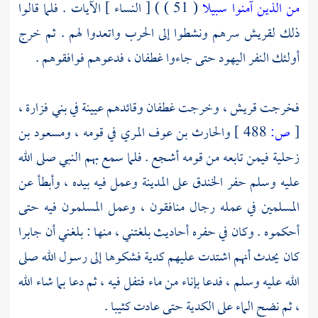
من الذين آمنوا سبيلا
( 51 ) ) [ النساء ] الآيات . فلما قالوا
ذلك
لقريش
سرهم ونشطوا إلى الحرب واتعدوا لهم . ثم خرج
أولئك النفر اليهود حتى جاءوا
غطفان ،
فدعوهم فوافقوهم .
فخرجت
قريش ،
وخرجت
غطفان
وقائدهم
عيينة
في
بني فزارة ،
[
ص:
488 ]
والحارث بن عوف المري
في قومه ،
ومسعود بن
زحلية
فيمن تابعه من قومه أشجع . فلما سمع بهم النبي صلى الله
عليه وسلم حفر الخندق على
المدينة
وعمل فيه بيده ، وأبطأ عن
المسلمين في عمله رجال منافقون ، وعمل المسلمون فيه حتى
أحكموه . وكان في حفره أحاديث بلغتني ، منها : بلغني أن
جابرا
كان يحدث أنهم اشتدت عليهم كدية فشكوها إلى رسول الله صلى
الله عليه وسلم ، فدعا بإناء من ماء فتفل فيه ، ثم دعا بما شاء الله
، ثم نضح الماء على الكدية حتى عادت كثيبا .