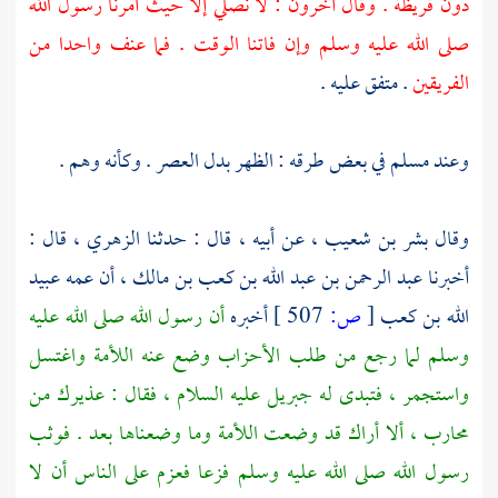
دون قريظة . وقال آخرون : لا نصلي إلا حيث أمرنا رسول الله
صلى الله عليه وسلم وإن فاتنا الوقت . فما عنف واحدا من
الفريقين
. متفق عليه .
وعند
مسلم
في بعض طرقه : الظهر بدل العصر . وكأنه وهم .
وقال
بشر بن شعيب ،
عن أبيه ، قال : حدثنا
الزهري ،
قال :
أخبرنا
عبد الرحمن بن عبد الله بن كعب بن مالك ،
أن عمه
عبيد
الله بن كعب
[
ص:
507 ]
أخبره
أن رسول الله صلى الله عليه
وسلم لما رجع من طلب الأحزاب وضع عنه اللأمة واغتسل
واستجمر ، فتبدى له
جبريل
عليه السلام ، فقال : عذيرك من
محارب ، ألا أراك قد وضعت اللأمة وما وضعناها بعد . فوثب
رسول الله صلى الله عليه وسلم فزعا فعزم على الناس أن لا