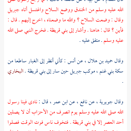
الله عليه وسلم من الخندق ووضع السلاح واغتسل أتاه
جبريل
وقال : وضعت السلاح ؟ والله ما وضعناه ، اخرج إليهم . قال :
فأين ؟ قال : هاهنا . وأشار إلى
بني قريظة .
فخرج النبي صلى الله
عليه وسلم
. متفق عليه .
وقال
حميد بن هلال ،
عن
أنس :
كأني أنظر إلى الغبار ساطعا من
سكة
بني غنم ،
موكب
جبريل
حين سار إلى
بني قريظة
.
البخاري
.
وقال
جويرية ،
عن
نافع ،
عن
ابن عمر ،
قال :
نادى فينا رسول
الله صلى الله عليه وسلم يوم انصرف من الأحزاب أن لا يصلين
أحد العصر إلا في
بني قريظة
. فتخوف ناس فوت الوقت فصلوا