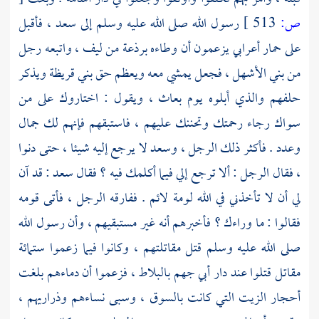
ص:
513 ]
رسول الله صلى الله عليه وسلم إلى
سعد ،
فأقبل
على حمار أعرابي يزعمون أن وطاءه برذعة من ليف ، واتبعه رجل
من
بني الأشهل ،
فجعل يمشي معه ويعظم حق
بني قريظة
ويذكر
حلفهم والذي أبلوه يوم بعاث ، ويقول : اختاروك على من
سواك رجاء رحمتك وتحننك عليهم ، فاستبقهم فإنهم لك جمال
وعدد . فأكثر ذلك الرجل ،
وسعد
لا يرجع إليه شيئا ، حتى دنوا
، فقال الرجل : ألا ترجع إلي فيما أكلمك فيه ؟ فقال
سعد
: قد آن
لي أن لا تأخذني في الله لومة لائم . ففارقه الرجل ، فأتى قومه
فقالوا : ما وراءك ؟ فأخبرهم أنه غير مستبقيهم ، وأن رسول الله
صلى الله عليه وسلم قتل مقاتلتهم ، وكانوا فيما زعموا ستمائة
مقاتل قتلوا عند دار
أبي جهم
بالبلاط ،
فزعموا أن دماءهم بلغت
أحجار الزيت التي كانت بالسوق ، وسبى نساءهم وذراريهم ،