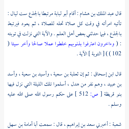
قال
عبد الملك بن هشام
: أقام
أبو لبابة
مرتبطا بالجذع ست ليال :
تأتيه امرأته في وقت كل صلاة تحله للصلاة ، ثم يعود فيرتبط
بالجذع ، فيما حدثني بعض أهل العلم . والآية التي نزلت في توبته
: (
وءاخرون اعترفوا بذنوبهم خلطوا عملا صالحا وآخر سيئا
(
102 ) ) [ التوبة ] الآية .
قال
ابن إسحاق
: ثم إن
ثعلبة بن سعية ،
وأسيد بن سعية ،
وأسد
بن عبيد ،
وهم نفر من هدل ، أسلموا تلك الليلة التي نزل فيها
بنو قريظة
[
ص:
512 ]
على حكم رسول الله صلى الله عليه
وسلم .
شعبة : أخبرني
سعد بن إبراهيم ،
قال : سمعت
أبا أمامة بن سهل