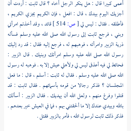
أعمى كبيرا قال : هل ينكر الرجل أخاه ؟ قال
ثابت
: أردت أن
أجزيك اليوم بيدك ، قال : افعل ، فإن الكريم يجزي الكريم ،
فأطلقه . فقال : ليس لي
[
ص:
514 ]
قائد ، وقد أخذتم امرأتي
وبني ، فرجع
ثابت
إلى رسول الله صلى الله عليه وسلم فسأله
ذرية
الزبير
وامرأته ، فوهبهم له ، فرجع إليه فقال : قد رد إليك
رسول الله صلى الله عليه وسلم امرأتك وبنيك . قال
الزبير
:
فحائط لي فيه أعذق ليس لي ولأهلي عيش إلا به . فوهبه له رسول
الله صلى الله عليه وسلم . فقال له
ثابت
: أسلم ، قال : ما فعل
المجلسان ؟ فذكر رجالا من قومه بأسمائهم . فقال
ثابت
: قد
قتلوا وفرغ منهم ، ولعل الله أن يهديك . فقال
الزبير
: أسألك
بالله وبيدي عندك إلا ما ألحقتني بهم ، فما في العيش خير بعدهم .
فذكر ذلك
ثابت
لرسول الله ، فأمر
بالزبير
فقتل .