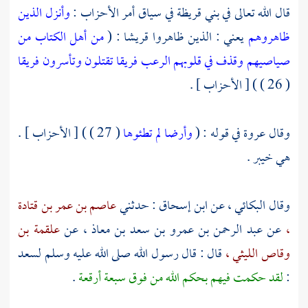
قال الله تعالى في
بني قريظة
في سياق أمر الأحزاب :
وأنزل الذين
ظاهروهم
يعني : الذين ظاهروا
قريشا
: (
من أهل الكتاب من
صياصيهم وقذف في قلوبهم الرعب فريقا تقتلون وتأسرون فريقا
( 26 ) ) [ الأحزاب ] .
وقال
عروة
في قوله : (
وأرضا لم تطئوها
( 27 ) ) [ الأحزاب ] .
هي
خيبر
.
وقال
البكائي ،
عن
ابن إسحاق
: حدثني
عاصم بن عمر بن قتادة
،
عن
عبد الرحمن بن عمرو بن سعد بن معاذ ،
عن
علقمة بن
وقاص الليثي ،
قال : قال رسول الله صلى الله عليه وسلم
لسعد
:
لقد حكمت فيهم بحكم الله من فوق سبعة أرقعة
.