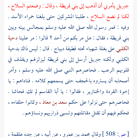
جبريل
يأمرني أن أذهب إلى
بني قريظة ،
وقال : وضعتم السلاح ،
لكنا لم نضع السلاح
، طلبنا المشركين حتى بلغنا حمراء الأسد .
وفيه : فمر رسول الله صلى الله عليه وسلم بمجالس بينه وبين
بني قريظة ،
فقال : هل مر بكم من أحد ؟ قالوا : مر علينا
دحية
الكلبي
على بغلة شهباء تحته قطيفة ديباج . قال : ليس ذاك
بدحية
الكلبي
ولكنه
جبريل
أرسل إلى
بني قريظة
ليزلزلهم ويقذف في
قلوبهم الرعب . فحاصرهم النبي صلى الله عليه وسلم ، وأمر
أصحابه أن يستروه بالحجف حتى يسمعهم كلامه . فناداهم : يا
إخوة القردة والخنازير ، فقالوا : يا
أبا القاسم
لم تك فحاشا .
فحاصرهم حتى نزلوا على حكم
سعد بن معاذ ،
وكانوا حلفاءه ،
فحكم فيهم أن تقتل مقاتلتهم وتسبى ذراريهم ونساؤهم .
[
ص:
508 ]
وقال
محمد بن عمرو ،
عن أبيه ، عن جده
علقمة ،