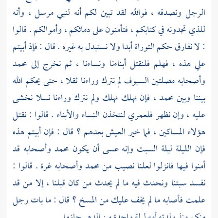
الرجل ونصدقه ، فوالله لقد تبين لكم أنه لنبي مرسل ، وأنه
للذي تجدونه في كتابكم ، فتأمنون على دمائكم ، وأموالكم . قالوا
: لا نفارق حكم التوراة أبدا ولا نستبدل به غيره . قال : فإذ أبيتم
علي هذه ، فهلم فلنقتل أبناءنا ونساءنا ، ثم نخرج إلى
محمد
وأصحابه مصلتين السيوف لم نترك وراءنا ثقلا ، حتى يحكم الله
بيننا وبين
محمد ،
فإن نهلك نهلك ولم نترك وراءنا نسلا نخشى
عليه ، وإن نظهر فلعمري لنتخذن النساء والأبناء . قالوا : نقتل
هؤلاء المساكين ، فما خير العيش بعدهم ؟ قال : فإن أبيتم هذه
فإن الليلة ليلة السبت وإنه عسى أن يكون
محمد
وأصحابه قد
أمنوا فيها فانزلوا لعلنا نصيب من
محمد
وأصحابه غرة . قالوا :
نفسد سبتنا ونحدث فيه ما لم يحدث من كان قبلنا ، إلا من قد
علمت فأصابه ما لم يخف عليك من المسخ ؟ قال : ما بات رجل
منكم منذ ولدته أمه ليلة واحدة من الدهر حازما .