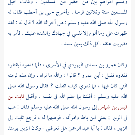
وقسم أموالهم بين من حضر من المسلمين . وكانت خيل
المسلمين ستة وثلاثين فرسا . وأخرج
حيي بن أخطب
فقال له
رسول الله صلى الله عليه وسلم : هل أخزاك الله ؟ قال له : لقد
ظهرت علي وما ألوم إلا نفسي في جهادك والشدة عليك . فأمر به
فضربت عنقه . كل ذلك بعين
سعد
.
وكان
عمرو بن سعدى
اليهودي في الأسرى ، فلما قدموه ليقتلوه
فقدوه فقيل : أين
عمرو ؟
قالوا : والله ما نراه ، وإن هذه لرمته
التي كان فيها ، فما ندري كيف انفلت ؟ فقال رسول الله صلى
الله عليه وسلم : أفلتنا بما علم الله في نفسه . وأقبل
ثابت بن
قيس بن شماس
إلى رسول الله صلى الله عليه وسلم فقال : هب
لي
الزبير ;
يعني
ابن باطا
وامرأته . فوهبهما له ، فرجع
ثابت
إلى
الزبير ،
فقال : يا
أبا عبد الرحمن
هل تعرفني - وكان
الزبير
يومئذ