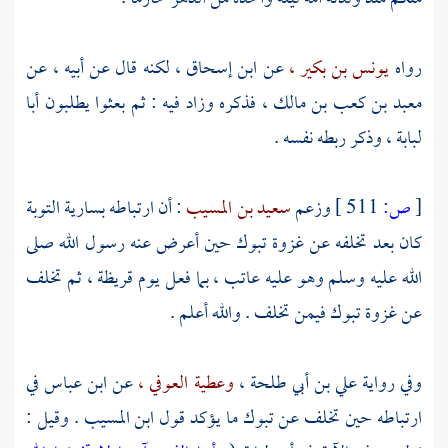
رواه
يونس بن بكير ،
عن
ابن إسحاق ،
لكنه قال عن أبيه ، عن
معبد بن كعب بن مالك ،
فذكره وزاد فيه : ثم بعثوا يطلبون
أبا
لبابة ،
وذكر ربطه نفسه .
[
ص:
511 ]
وزعم
سعيد بن المسيب
: أن ارتباطه بسارية التوبة
كان بعد تخلفه عن غزوة تبوك حين أعرض عنه رسول الله صلى
الله عليه وسلم وهو عليه عاتب ، بما فعل يوم
قريظة ،
ثم تخلف
عن غزوة تبوك فيمن تخلف . والله أعلم .
وفي رواية
علي بن أبي طلحة ،
وعطية العوفي ،
عن
ابن عباس
في
ارتباطه حين تخلف عن تبوك ما يؤكد قول
ابن المسيب
. وقيل :