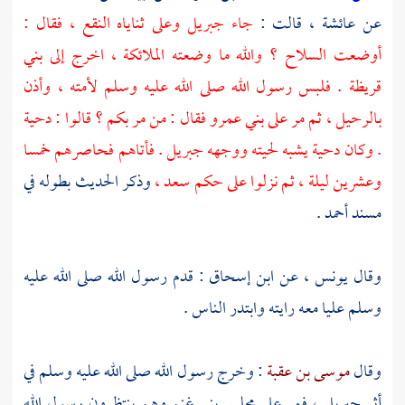
عن
عائشة ،
قالت :
جاء
جبريل
وعلى ثناياه النقع ، فقال :
أوضعت السلاح ؟ والله ما وضعته الملائكة ، اخرج إلى
بني
قريظة
. فلبس رسول الله صلى الله عليه وسلم لأمته ، وأذن
بالرحيل ، ثم مر على
بني عمرو
فقال : من مر بكم ؟ قالوا :
دحية
. وكان
دحية
يشبه لحيته ووجهه
جبريل
. فأتاهم فحاصرهم خمسا
وعشرين ليلة ، ثم نزلوا على حكم
سعد ،
وذكر الحديث بطوله في
مسند
أحمد
.
وقال
يونس ،
عن
ابن إسحاق
: قدم رسول الله صلى الله عليه
وسلم عليا معه رايته وابتدر الناس .
وقال
موسى بن عقبة
: وخرج رسول الله صلى الله عليه وسلم في
أثر
جبريل ،
فمر على مجلس
بني غنم
وهم ينتظرون رسول الله