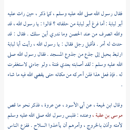
فقال رسول الله صلى الله عليه وسلم ، كما ذكر ، حين راث عليه
أبو لبابة
: أما فرغ
أبو لبابة
من حلفائه ؟ قالوا : يا رسول الله ، قد
والله انصرف من عند الحصن وما ندري أين سلك . فقال : قد
حدث له أمر . فأقبل رجل فقال : يا رسول الله ، رأيت
أبا لبابة
ارتبط بحبل إلى جذع من جذوع المسجد . فقال رسول الله صلى
الله عليه وسلم : لقد أصابته بعدي فتنة ، ولو جاءني لاستغفرت
له . فإذ فعل هذا فلن أحركه من مكانه حتى يقضي الله فيه ما شاء
.
وقال
ابن لهيعة ،
عن
أبي الأسود ،
عن
عروة ،
فذكر نحو ما قص
موسى بن عقبة ،
وعنده : فلبس رسول الله صلى الله عليه وسلم
لأمته وأذن بالخروج ، وأمرهم أن يأخذوا السلاح . ففزع الناس