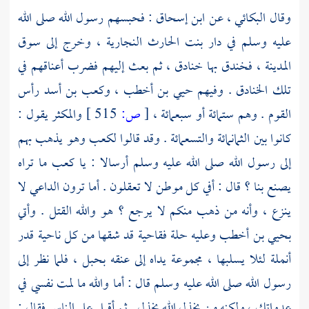
وقال
البكائي ،
عن
ابن إسحاق
: فحبسهم رسول الله صلى الله
عليه وسلم في دار
بنت الحارث النجارية ،
وخرج إلى سوق
المدينة ،
فخندق بها خنادق ، ثم بعث إليهم فضرب أعناقهم في
تلك الخنادق . وفيهم
حيي بن أخطب ،
وكعب بن أسد
رأس
القوم . وهم ستمائة أو سبعمائة ،
[
ص:
515 ]
والمكثر يقول :
كانوا بين الثمانمائة والتسعمائة . وقد قالوا
لكعب
وهو يذهب بهم
إلى رسول الله صلى الله عليه وسلم أرسالا : يا
كعب
ما تراه
يصنع بنا ؟ قال : أفي كل موطن لا تعقلون . أما ترون الداعي لا
ينزع ، وأنه من ذهب منكم لا يرجع ؟ هو والله القتل . وأتي
بحيي بن أخطب
وعليه حلة فقاحية قد شقها من كل ناحية قدر
أنملة لئلا يسلبها ، مجموعة يداه إلى عنقه بحبل ، فلما نظر إلى
رسول الله صلى الله عليه وسلم قال : أما والله ما لمت نفسي في
عدواتك ، ولكنه من يخذل الله يخذل . ثم أقبل على الناس فقال :