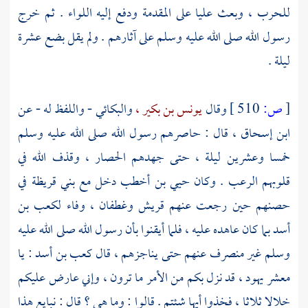
للحرب ، وبعث عليا على المقدمة ودفع إليه اللواء . ثم خرج
رسول الله صلى الله عليه وسلم على آثارهم . ولم يقل بضع عشرة
ليلة .
[
ص:
510 ]
وقال
يونس بن بكير ،
والبكائي
- واللفظ له - عن
ابن إسحاق
، قال : حاصرهم رسول الله صلى الله عليه وسلم
خمسا وعشرين ليلة ، حتى جهدهم الحصار ، وقذف الله في
قلوبهم الرعب . وكان
حيي بن أخطب
دخل مع
بني قريظة
في
حصنهم حين رجعت عنهم
قريش
وغطفان ،
وفاء
لكعب بن
أسد
بما كان عاهده عليه ، فلما أيقنوا بأن رسول الله صلى الله عليه
وسلم غير منصرف عنهم حتى يناجزهم ، قال
كعب بن أسد
: يا
معشر يهود ، قد نزل بكم من الأمر ما ترون ، وإني عارض عليكم
خلالا ثلاثا ، فخذوا أيها شئتم . قالوا : وما هي ؟ قال : نبايع هذا