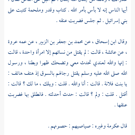
أيها الناس إنه لا بأس بأمر الله . كتاب وقدر وملحمة كتبت على
بني إسرائيل
. ثم جلس فضربت عنقه .
وقال
ابن إسحاق
، عن
محمد بن جعفر بن الزبير ،
عن عمه
عروة
،
عن
عائشة ،
قالت : لم يقتل من نسائهم إلا امرأة واحدة ، قالت
: إنها والله لعندي تحدث معي وتضحك ظهرا وبطنا ، ورسول
الله صلى الله عليه وسلم يقتل رجالهم بالسوق إذ هتف هاتف :
يا بنت فلانة . قالت : أنا والله . قلت : ويلك ، ما لك ؟ قالت :
أقتل . قلت : ولم ؟ قالت : حدث أحدثته . فانطلق بها فضربت
عنقها .
قال
عكرمة
وغيره : صياصيهم : حصونهم .