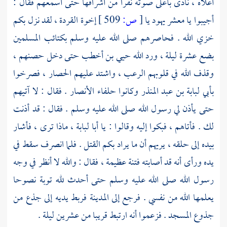
أعلاه ، نادى بأعلى صوته نفرا من أشرافها حتى أسمعهم فقال :
أجيبوا يا معشر يهود يا
[
ص:
509 ]
إخوة القردة ، لقد نزل بكم
خزي الله . فحاصرهم صلى الله عليه وسلم بكتائب المسلمين
بضع عشرة ليلة ، ورد الله
حيي بن أخطب
حتى دخل حصنهم ،
وقذف الله في قلوبهم الرعب ، واشتد عليهم الحصار ، فصرخوا
بأبي لبابة بن عبد المنذر
وكانوا حلفاء الأنصار . فقال : لا آتيهم
حتى يأذن لي رسول الله صلى الله عليه وسلم . فقال : قد أذنت
لك . فأتاهم ، فبكوا إليه وقالوا : يا
أبا لبابة ،
ماذا ترى ، فأشار
بيده إلى حلقه ، يريهم أن ما يراد بكم القتل . فلما انصرف سقط في
يده ورأى أنه قد أصابته فتنة عظيمة ، فقال : والله لا أنظر في وجه
رسول الله صلى الله عليه وسلم حتى أحدث لله توبة نصوحا
يعلمها الله من نفسي . فرجع إلى
المدينة
فربط يديه إلى جذع من
جذوع المسجد . فزعموا أنه ارتبط قريبا من عشرين ليلة .