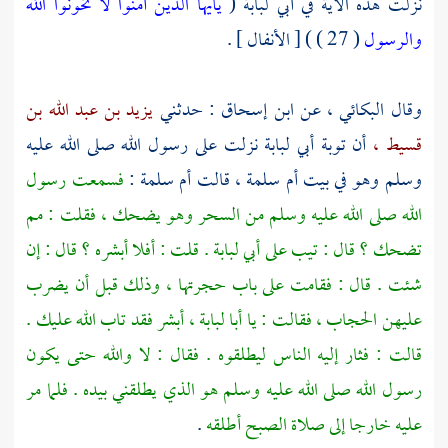
نزلت هذه الآية في
أبي لبابة
(
يأيها الذين آمنوا لا تخونوا الله
والرسول
( 27 ) ) [ الأنفال ] .
وقال
البكائي ،
عن
ابن إسحاق
: حدثني
يزيد بن عبد الله بن
قسيط ،
أن توبة
أبي لبابة
نزلت على رسول الله صلى الله عليه
وسلم وهو في بيت
أم سلمة ،
قالت
أم سلمة
:
فسمعت رسول
الله صلى الله عليه وسلم من السحر وهو يضحك ، فقلت : مم
تضحك ؟ قال : تيب على
أبي لبابة
. قلت : أفلا أبشره ؟ قال : إن
شئت . قال : فقامت على باب حجرتها ، وذلك قبل أن يضرب
عليهن الحجاب ، فقالت : يا
أبا لبابة ،
أبشر فقد تاب الله عليك .
قالت : فثار إليه الناس ليطلقوه . فقال : لا والله حتى يكون
رسول الله صلى الله عليه وسلم هو الذي يطلقني بيده . فلما مر
عليه خارجا إلى صلاة الصبح أطلقه
.