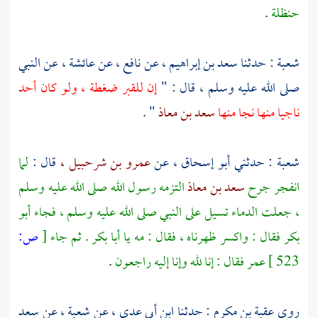
حنظلة
.
شعبة : حدثنا
سعد بن إبراهيم ،
عن
نافع ،
عن
عائشة ،
عن النبي
صلى الله عليه وسلم ، قال : "
إن للقبر ضغطة ، ولو كان أحد
ناجيا منها نجا منها
سعد بن معاذ
" .
شعبة : حدثني
أبو إسحاق ،
عن
عمرو بن شرحبيل ،
قال :
لما
انفجر جرح
سعد بن معاذ
التزمه رسول الله صلى الله عليه وسلم
، جعلت الدماء تسيل على النبي صلى الله عليه وسلم ، فجاء
أبو
بكر
فقال : واكسر ظهرناه ، فقال : مه يا
أبا بكر
. ثم جاء
[
ص:
523 ]
عمر
فقال : إنا لله وإنا إليه راجعون
.
روى
عقبة بن مكرم
: حدثنا
ابن أبي عدي ،
عن
شعبة ،
عن
سعد