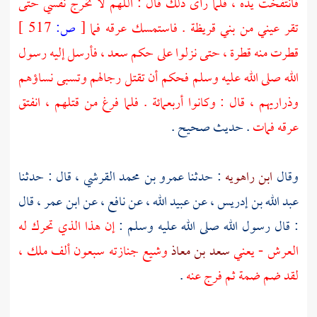
فانتفخت يده ، فلما رأى ذلك قال : اللهم لا تخرج نفسي حتى
تقر عيني من بني قريظة . فاستمسك عرقه فما
[
ص:
517 ]
قطرت منه قطرة ، حتى نزلوا على حكم سعد ، فأرسل إليه رسول
الله صلى الله عليه وسلم فحكم أن تقتل رجالهم وتسبى نساؤهم
وذراريهم ، قال : وكانوا أربعمائة . فلما فرغ من قتلهم ، انفتق
عرقه فمات
. حديث صحيح .
وقال
ابن راهويه
: حدثنا
عمرو بن محمد القرشي ،
قال : حدثنا
عبد الله بن إدريس ،
عن
عبيد الله ،
عن
نافع ،
عن
ابن عمر ،
قال
: قال رسول الله صلى الله عليه وسلم :
إن هذا الذي تحرك له
العرش - يعني
سعد بن معاذ
وشيع جنازته سبعون ألف ملك ،
لقد ضم ضمة ثم فرج عنه
.