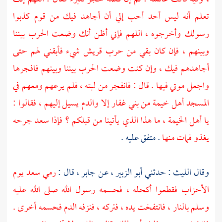
تعلم أنه ليس أحد أحب إلي أن أجاهد فيك من قوم كذبوا
رسولك وأخرجوه ، اللهم فإني أظن أنك وضعت الحرب بيننا
وبينهم ، فإن كان بقي من حرب قريش شيء فأبقني لهم حتى
أجاهدهم فيك ، وإن كنت وضعت الحرب بيننا وبينهم فافجرها
واجعل موتي فيها . قال : فانفجر من لبته ، فلم يرعهم ومعهم في
المسجد أهل خيمة من
بني غفار
إلا والدم يسيل إليهم ، فقالوا :
يا أهل الخيمة ، ما هذا الذي يأتينا من قبلكم ؟ فإذا
سعد
جرحه
يغذو فمات منها
. متفق عليه .
وقال
الليث
: حدثني
أبو الزبير ،
عن
جابر ،
قال :
رمي
سعد
يوم
الأحزاب فقطعوا أكحله ، فحسمه رسول الله صلى الله عليه
وسلم بالنار ، فانتفخت يده ، فتركه ، فنزفه الدم فحسمه أخرى .