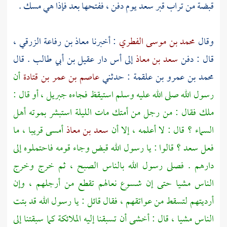
قبضة من تراب قبر
سعد
يوم دفن ، ففتحها بعد فإذا هي مسك .
وقال
محمد بن موسى الفطري
: أخبرنا
معاذ بن رفاعة الزرقي ،
قال : دفن
سعد بن معاذ
إلى أس دار
عقيل بن أبي طالب
. قال
محمد بن عمرو بن علقمة
: حدثني
عاصم بن عمر بن قتادة
أن
رسول الله صلى الله عليه وسلم استيقظ فجاءه
جبريل ،
أو قال :
ملك فقال : من رجل من أمتك مات الليلة استبشر بموته أهل
السماء ؟ قال : لا أعلمه ، إلا أن
سعد بن معاذ
أمسى قريبا ، ما
فعل
سعد ؟
قالوا : يا رسول الله قبض وجاء قومه فاحتملوه إلى
دارهم . فصلى رسول الله بالناس الصبح ، ثم خرج وخرج
الناس مشيا حتى إن شسوع نعالهم تقطع من أرجلهم ، وإن
أرديتهم لتسقط من عواتقهم ، فقال قائل : يا رسول الله قد بتت
الناس مشيا ، قال : أخشى أن تسبقنا إليه الملائكة كما سبقتنا إلى