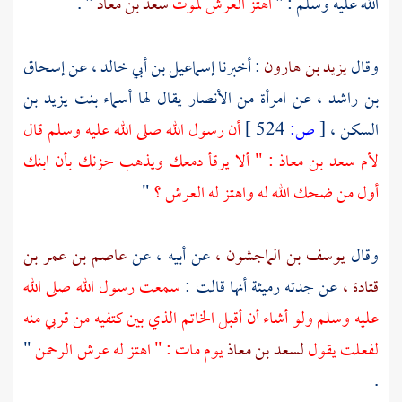
الله عليه وسلم : "
اهتز العرش لموت
سعد بن معاذ
" .
وقال
يزيد بن هارون
: أخبرنا
إسماعيل بن أبي خالد ،
عن
إسحاق
بن راشد ،
عن امرأة من
الأنصار
يقال لها
أسماء بنت يزيد بن
السكن ،
[
ص:
524 ]
أن رسول الله صلى الله عليه وسلم قال
لأم سعد بن معاذ
: " ألا يرقأ دمعك ويذهب حزنك بأن ابنك
أول من ضحك الله له واهتز له العرش ؟
"
وقال
يوسف بن الماجشون ،
عن أبيه ، عن
عاصم بن عمر بن
قتادة ،
عن جدته
رميثة
أنها قالت :
سمعت رسول الله صلى الله
عليه وسلم ولو أشاء أن أقبل الخاتم الذي بين كتفيه من قربي منه
لفعلت يقول
لسعد بن معاذ
يوم مات : " اهتز له عرش الرحمن
"
.