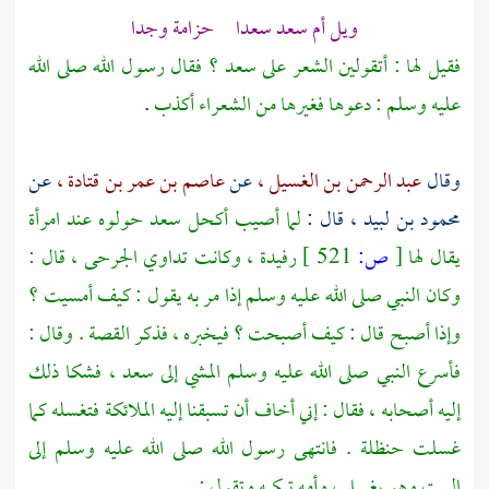
ويل
أم سعد
سعدا حزامة وجدا
فقيل لها : أتقولين الشعر على
سعد ؟
فقال رسول الله صلى الله
عليه وسلم : دعوها فغيرها من الشعراء أكذب
.
وقال
عبد الرحمن بن الغسيل ،
عن
عاصم بن عمر بن قتادة ،
عن
محمود بن لبيد ،
قال :
لما أصيب أكحل
سعد
حولوه عند امرأة
يقال لها
[
ص:
521 ]
رفيدة ،
وكانت تداوي الجرحى ، قال :
وكان النبي صلى الله عليه وسلم إذا مر به يقول : كيف أمسيت ؟
وإذا أصبح قال : كيف أصبحت ؟ فيخبره ، فذكر القصة . وقال :
فأسرع النبي صلى الله عليه وسلم المشي إلى
سعد ،
فشكا ذلك
إليه أصحابه ، فقال : إني أخاف أن تسبقنا إليه الملائكة فتغسله كما
غسلت
حنظلة
. فانتهى رسول الله صلى الله عليه وسلم إلى
البيت وهو يغسل ، وأمه تبكيه وتقول :