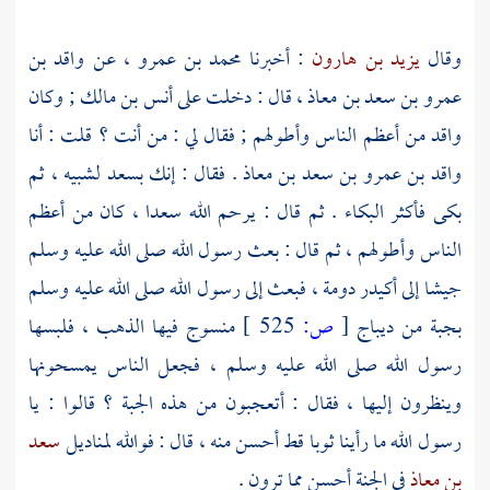
وقال
يزيد بن هارون
: أخبرنا
محمد بن عمرو ،
عن
واقد بن
عمرو بن سعد بن معاذ ،
قال : دخلت على
أنس بن مالك ;
وكان
واقد من أعظم الناس وأطولهم ; فقال لي : من أنت ؟ قلت : أنا
واقد بن عمرو بن سعد بن معاذ
. فقال : إنك
بسعد
لشبيه ، ثم
بكى فأكثر البكاء . ثم قال : يرحم الله
سعدا ،
كان من أعظم
الناس وأطولهم ، ثم قال : بعث رسول الله صلى الله عليه وسلم
جيشا إلى أكيدر دومة ، فبعث إلى رسول الله صلى الله عليه وسلم
بجبة من ديباج
[
ص:
525 ]
منسوج فيها الذهب ، فلبسها
رسول الله صلى الله عليه وسلم ، فجعل الناس يمسحونها
وينظرون إليها ، فقال : أتعجبون من هذه الجبة ؟ قالوا : يا
رسول الله ما رأينا ثوبا قط أحسن منه ، قال : فوالله لمناديل
سعد
بن معاذ
في الجنة أحسن مما ترون .