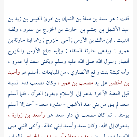
قلت : هو
سعد بن معاذ بن النعمان بن امرئ القيس بن زيد بن
عبد الأشهل بن جشم بن الحارث بن الخزرج بن عمرو ،
ولقبه
النبيت ،
ابن مالك بن الأوس ;
أخي
الخزرج ;
وهما ابنا
حارثة بن
عمرو ;
ويدعى
حارثة العنقاء ;
وإليه جماع
الأوس
والخزرج
أنصار رسول الله صلى الله عليه وسلم ويكنى
سعد أبا عمرو ،
وأمه
كبشة بنت رافع الأنصاري ،
من المبايعات . أسلم هو
وأسيد
بن الحضير
على يد
مصعب بن عمير ،
وكان
مصعب
قدم
المدينة
قبل العقبة الآخرة يدعو إلى الإسلام ويقرئ القرآن . فلما أسلم
سعد
لم يبق من
بني عبد الأشهل
- عشيرة
سعد
- أحد إلا أسلم
يومئذ . ثم كان
مصعب
في دار
سعد
هو
وأسعد بن زرارة ،
يدعوان إلى الله . وكان
سعد
وأسعد
ابني خالة . وآخى النبي صلى
الله عليه وسلم بين
سعد بن معاذ
وأبي عبيدة بن الجراح
. قاله
ابن