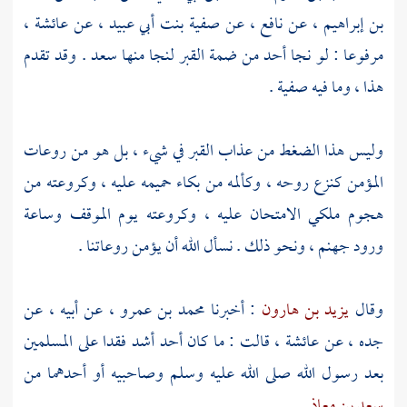
بن إبراهيم ،
عن
نافع ،
عن
صفية بنت أبي عبيد ،
عن
عائشة ،
مرفوعا : لو نجا أحد من ضمة القبر لنجا منها
سعد
. وقد تقدم
هذا ، وما فيه
صفية
.
وليس هذا الضغط من عذاب القبر في شيء ، بل هو من روعات
المؤمن كنزع روحه ، وكألمه من بكاء حميمه عليه ، وكروعته من
هجوم ملكي الامتحان عليه ، وكروعته يوم الموقف وساعة
ورود جهنم ، ونحو ذلك . نسأل الله أن يؤمن روعاتنا .
وقال
يزيد بن هارون
: أخبرنا
محمد بن عمرو ،
عن أبيه ، عن
جده ، عن
عائشة ،
قالت : ما كان أحد أشد فقدا على المسلمين
بعد رسول الله صلى الله عليه وسلم وصاحبيه أو أحدهما من
سعد بن معاذ
.