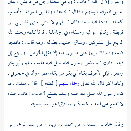
والفرار إلا إلى الله ؟ قالت : ويرمي
سعدا
رجل من
قريش ،
يقال
له
ابن العرقة ،
بسهم ، فقال : خذها ، وأنا
ابن العرقة
. فأصاب
أكحله . فدعا الله
سعد
فقال : اللهم لا تمتني حتى تشفيني من
قريظة
. وكانوا مواليه وحلفاءه في الجاهلية . فرقأ كلمه وبعث الله
الريح على المشركين . وساق الحديث بطوله . وفيه قالت : فانفجر
كلمه وقد كان برئ حتى ما يرى منه إلا مثل الخرص . ورجع إلى
قبته . قالت : وحضره رسول الله صلى الله عليه وسلم
وأبو بكر
وعمر
. فإني لأعرف بكاء
أبي بكر
من بكاء
عمر ،
وأنا في حجرتي ،
وكانوا كما قال الله تعالى
رحماء بينهم
[ الفتح ] . قال : فقلت : ما
كان رسول الله صلى الله عليه وسلم يصنع ؟ قالت : كانت عيناه
لا تدمع على أحد ولكنه إذا وجد فإنما هو آخذ بلحيته .
وقال
حماد بن سلمة ،
عن
محمد بن زياد ،
عن
عبد الرحمن بن