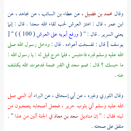
وقال
محمد بن فضيل ،
عن
عطاء بن السائب ،
عن
مجاهد ،
عن
ابن عمر ،
قال : اهتز العرش لحب لقاء الله
سعدا
. قال : إنما
يعني السرير . قال : " (
ورفع أبويه على العرش
( 100 ) ) " [
يوسف ] قال : تفسخت أعواده . قال :
ودخل رسول الله صلى
الله عليه وسلم قبره فاحتبس ، فلما خرج قيل له : يا رسول الله :
ما حبسك ؟ قال : ضم
سعد
في القبر ضمة فدعوت الله يكشف
عنه
.
وقال
الثوري
وغيره ، عن
أبي إسحاق ،
عن
البراء
أن النبي صلى
الله عليه وسلم أتي بثوب حرير ، فجعل أصحابه يتعجبون من
لينه فقال : " إن مناديل
سعد بن معاذ
في الجنة ألين من هذا
" .
متفق على صحته .