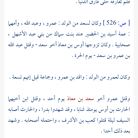
فلم تفارقه حتى فارق الدنيا .
[
ص:
526 ]
وكان
لسعد
من الولد :
عمرو ،
وعبد الله ،
وأمهما
: عمة
أسيد بن الحضير
هند بنت سماك من بني عبد الأشهل ،
صحابية . وكان تزوجها
أوس بن معاذ
أخو
سعد
- وقتل
عبد الله
بن عمرو بن سعد
- يوم الحرة .
وكان
لعمرو
من الولد :
واقد بن عمرو ،
وجماعة قيل إنهم تسعة .
وقتل
عمرو
أخو
سعد بن معاذ
يوم
أحد ،
وقتل ابن أخيهما
الحارث بن أوس
يومئذ شابا ، وقد شهدوا
بدرا ،
والحارث
أصابه
السيف ليلة قتلوا
كعب بن الأشرف ،
واحتمله أصحابه . وشهد
بعد ذلك أحدا .