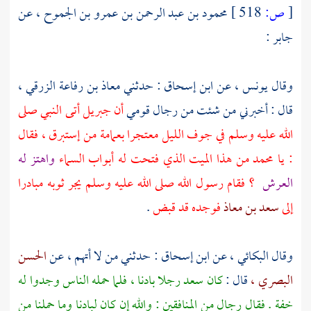
[
ص:
518 ]
محمود بن عبد الرحمن بن عمرو بن الجموح ،
عن
جابر
:
وقال
يونس ،
عن
ابن إسحاق
: حدثني
معاذ بن رفاعة الزرقي ،
قال : أخبرني من شئت من رجال قومي
أن
جبريل
أتى النبي صلى
الله عليه وسلم في جوف الليل معتجرا بعمامة من إستبرق ، فقال
: يا
محمد
من هذا الميت الذي فتحت له أبواب السماء
واهتز له
العرش
؟ فقام رسول الله صلى الله عليه وسلم يجر ثوبه مبادرا
إلى
سعد بن معاذ
فوجده قد قبض
.
وقال
البكائي ،
عن
ابن إسحاق
: حدثني من لا أتهم ، عن
الحسن
البصري ،
قال :
كان
سعد
رجلا بادنا ، فلما حمله الناس وجدوا له
خفة . فقال رجال من المنافقين : والله إن كان لبادنا وما حملنا من