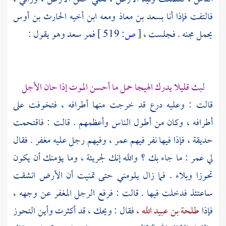
فالتفت فإذا أنا
بسعد بن معاذ
ومعه ابن أخيه
الحارث بن أوس
يحمل مجنه . فجلست ،
[
ص:
519 ]
فمر
سعد
وهو يقول :
لبث قليلا يدرك الهيجا حمل ما أحسن الموت إذا حان الأجل
قالت : وعليه درع قد خرجت منها أطرافه ، فتخوفت على
أطرافه ، وكان من أطول الناس وأعظمهم . قالت : فاقتحمت
حديقة ، فإذا فيها نفر فيهم
عمر ،
وفيهم رجل عليه مغفر . فقال
لي
عمر
: ما جاء بك ؟ والله إنك لجريئة ، وما يؤمنك أن يكون
تحوزا وبلاء . فما زال يلومني حتى تمنيت أن الأرض انشقت
ساعتئذ فدخلت فيها . قالت : فرفع الرجل المغفر عن وجهه ،
فإذا
طلحة بن عبيد الله ،
فقال : ويحك ، قد أكثرت وأين التحوز