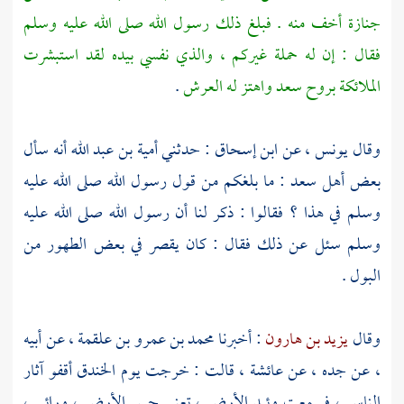
جنازة أخف منه . فبلغ ذلك رسول الله صلى الله عليه وسلم
فقال : إن له حملة غيركم ، والذي نفسي بيده لقد استبشرت
الملائكة بروح
سعد
واهتز له العرش
.
وقال
يونس ،
عن
ابن إسحاق
: حدثني
أمية بن عبد الله
أنه سأل
بعض
أهل سعد
: ما بلغكم من قول رسول الله صلى الله عليه
وسلم في هذا ؟ فقالوا : ذكر لنا أن رسول الله صلى الله عليه
وسلم سئل عن ذلك فقال : كان يقصر في بعض الطهور من
البول .
وقال
يزيد بن هارون
: أخبرنا
محمد بن عمرو بن علقمة ،
عن أبيه
، عن جده ، عن
عائشة ،
قالت : خرجت يوم الخندق أقفو آثار
الناس ، فسمعت وئيد الأرض ، تعني حس الأرض ، ورائي ،