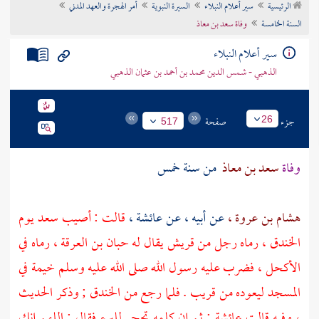
الرئيسية
سير أعلام النبلاء
السيرة النبوية
أمر الهجرة والعهد المدني
تراجم الأعلام
السنة الخامسة
وفاة سعد بن معاذ
سير أعلام النبلاء
الذهبي - شمس الدين محمد بن أحمد بن عثمان الذهبي
جزء
صفحة
26
517
وفاة
سعد بن معاذ
من سنة خمس
هشام بن عروة ،
عن أبيه ، عن
عائشة ،
قالت : أصيب
سعد
يوم
الخندق ، رماه رجل من
قريش
يقال له
حبان بن العرقة ،
رماه في
الأكحل ، فضرب عليه رسول الله صلى الله عليه وسلم خيمة في
المسجد ليعوده من قريب . فلما رجع من الخندق ; وذكر الحديث
، وفيه قالت
عائشة
: ثم إن كلمه تحجر للبرء فقال : اللهم إنك