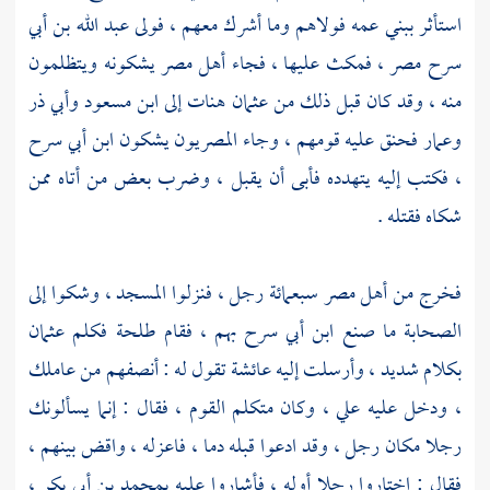
استأثر ببني عمه فولاهم وما أشرك معهم ، فولى
عبد الله بن أبي
سرح
مصر
، فمكث عليها ، فجاء
أهل
مصر
يشكونه ويتظلمون
منه ، وقد كان قبل ذلك من
عثمان
هنات إلى
ابن مسعود
وأبي ذر
وعمار
فحنق عليه قومهم ، وجاء المصريون يشكون
ابن أبي سرح
، فكتب إليه يتهدده فأبى أن يقبل ، وضرب بعض من أتاه ممن
شكاه فقتله .
فخرج من
أهل
مصر
سبعمائة رجل ، فنزلوا المسجد ، وشكوا إلى
الصحابة ما صنع
ابن أبي سرح
بهم ، فقام
طلحة
فكلم
عثمان
بكلام شديد ، وأرسلت إليه
عائشة
تقول له : أنصفهم من عاملك
، ودخل عليه
علي
، وكان متكلم القوم ، فقال : إنما يسألونك
رجلا مكان رجل ، وقد ادعوا قبله دما ، فاعزله ، واقض بينهم ،
فقال : اختاروا رجلا أوله ، فأشاروا عليه
بمحمد بن أبي بكر
،