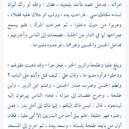
امرأته . فدخل
محمد
فأخذ بلحيته ، فقال : والله لو رآك أبوك
لساءه مكانك مني . فتراخت يده ، ووثب الرجلان عليه فقتلاه ،
وهربوا من حيث دخلوا ، ثم صرخت المرأة ، فلم يسمع
صراخها لما في الدار من الجلبة . فصعدت إلى الناس وأخبرتهم ،
فدخل
الحسن والحسين
وغيرهما ، فوجدوه مذبوحا .
وبلغ
عليا
وطلحة
والزبير
الخبر ، فخرجوا - وقد ذهبت عقولهم -
ودخلوا فرأوه مذبوحا ، وقال
علي
: كيف قتل وأنتم على الباب ؟
ولطم
الحسن
وضرب صدر
الحسين
، وشتم
ابن الزبير
،
وابن
طلحة
، وخرج غضبان إلى منزله ، فجاء الناس يهرعون إليه
ليبايعوه ، قال : ليس ذاك إليكم ، إنما ذاك إلى
أهل
بدر
، فمن
رضوه فهو خليفة . فلم يبق أحد من البدريين إلا أتى
عليا
، فكان
أول من بايعه
طلحة
بلسانه ، وسعد بيده ، ثم خرج إلى المسجد