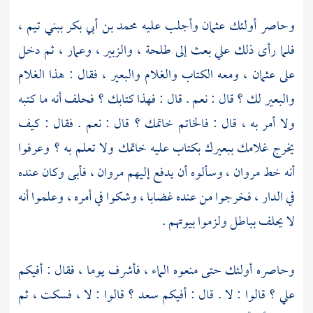
وحاصر أولئك
عثمان
وأجلب عليه
محمد بن أبي بكر
ببني تيم
،
فلما رأى ذلك
علي
بعث إلى
طلحة
،
والزبير
،
وعمار ،
ثم دخل
على
عثمان
، ومعه الكتاب والغلام والبعير ، فقال : هذا الغلام
والبعير لك ؟ قال : نعم . قال : فهذا كتابك ؟ فحلف أنه ما كتبه
ولا أمر به ، قال : فالخاتم خاتمك ؟ قال : نعم . فقال : كيف
يخرج غلامك ببعيرك بكتاب عليه خاتمك ولا تعلم به ؟ وعرفوا
أنه خط
مروان
، وسألوه أن يدفع إليهم
مروان
، فأبى وكان عنده
في الدار ، فخرجوا من عنده غضابا ، وشكوا في أمره ، وعلموا أنه
لا يحلف بباطل ولزموا بيوتهم .
وحاصره أولئك حتى منعوه الماء ، فأشرف يوما ، فقال : أفيكم
علي
؟ قالوا : لا . قال : أفيكم
سعد
؟ قالوا : لا ، فسكت ، ثم