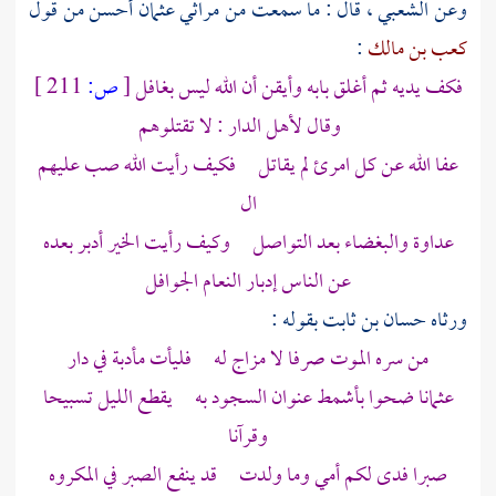
وعن
الشعبي
، قال : ما سمعت من مراثي
عثمان
أحسن من قول
كعب بن مالك
:
فكف يديه ثم أغلق بابه وأيقن أن الله ليس بغافل
[
ص:
211 ]
وقال لأهل الدار : لا تقتلوهم
عفا الله عن كل امرئ لم يقاتل فكيف رأيت الله صب عليهم
ال
عداوة والبغضاء بعد التواصل وكيف رأيت الخير أدبر بعده
عن الناس إدبار النعام الجوافل
ورثاه
حسان بن ثابت
بقوله :
من سره الموت صرفا لا مزاج له فليأت مأدبة في دار
عثمانا ضحوا بأشمط عنوان السجود به يقطع الليل تسبيحا
وقرآنا
صبرا فدى لكم أمي وما ولدت قد ينفع الصبر في المكروه