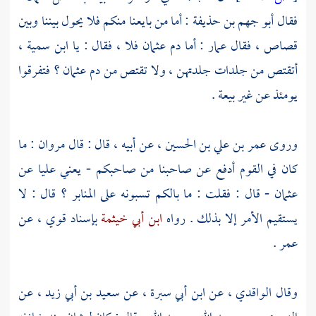
فقال
أبو جهم بن حذيفة
: أما من بايعنا منكم فلا يحول بيننا وبين
قصاص ، فقال
عمار
: أما دم
عثمان
فلا ، فقال : يا
ابن سمية
،
أتقتص من جلدات جلدتهن ، ولا تقتص من دم
عثمان
؟ فتفرقوا
يومئذ عن غير بيعة .
وروى
عمر بن علي بن الحسين
، عن أبيه ، قال : قال
مروان
: ما
كان في القوم أدفع عن صاحبنا من صاحبكم - يعني عليا عن
عثمان
- قال : فقلت : ما بالكم تسبونه على المنابر ؟ قال : لا
يستقيم الأمر إلا بذلك . رواه
ابن أبي خيثمة
بإسناد قوي ، عن
عمر
.
وقال
الواقدي
، عن
ابن أبي سبرة
، عن
سعيد بن أبي زيد
، عن