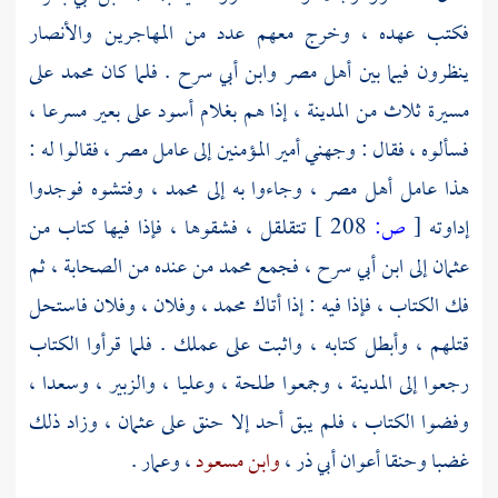
فكتب عهده ، وخرج معهم عدد من
المهاجرين
والأنصار
ينظرون فيما بين
أهل
مصر
وابن أبي سرح
. فلما كان محمد على
مسيرة ثلاث من
المدينة
، إذا هم بغلام أسود على بعير مسرعا ،
فسألوه ، فقال : وجهني أمير المؤمنين إلى عامل
مصر
، فقالوا له :
هذا عامل
أهل
مصر
، وجاءوا به إلى
محمد
، وفتشوه فوجدوا
إداوته
[
ص:
208 ]
تتقلقل ، فشقوها ، فإذا فيها كتاب من
عثمان
إلى
ابن أبي سرح
، فجمع
محمد
من عنده من الصحابة ، ثم
فك الكتاب ، فإذا فيه : إذا أتاك
محمد
، وفلان ، وفلان فاستحل
قتلهم ، وأبطل كتابه ، واثبت على عملك . فلما قرأوا الكتاب
رجعوا إلى
المدينة
، وجمعوا
طلحة
،
وعليا
،
والزبير
،
وسعدا
،
وفضوا الكتاب ، فلم يبق أحد إلا حنق على
عثمان
، وزاد ذلك
غضبا وحنقا أعوان
أبي ذر
،
وابن مسعود
،
وعمار
.