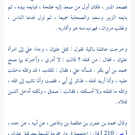
فصعد المنبر ، فكان أول من صعد إليه
طلحة
، فبايعه بيده ، ثم
بايعه
الزبير وسعد
والصحابة جميعا ، ثم نزل فدعا الناس ،
وطلب
مروان
، فهرب منه هو وأقاربه .
وخرجت
عائشة
باكية تقول : قتل
عثمان
، وجاء
علي
إلى امرأة
عثمان
، فقال : من قتله ؟ قالت : لا أدرى ، وأخبرته بما صنع
محمد بن أبي بكر
. فسأله
علي
، فقال : تكذب ؛ قد والله دخلت
عليه ، وأنا أريد قتله ، فذكر لي أبي ، فقمت وأنا تائب إلى الله ،
والله ما قتلته ولا أمسكته ، فقالت : صدق ، ولكنه أدخل الذين
قتلاه .
وقال
محمد بن عمرو بن علقمة بن وقاص
، عن أبيه ، عن جده ،
[
ص:
210 ]
قال : اجتمعنا في
دار مخرمة
للبيعة بعد قتل
عثمان
،