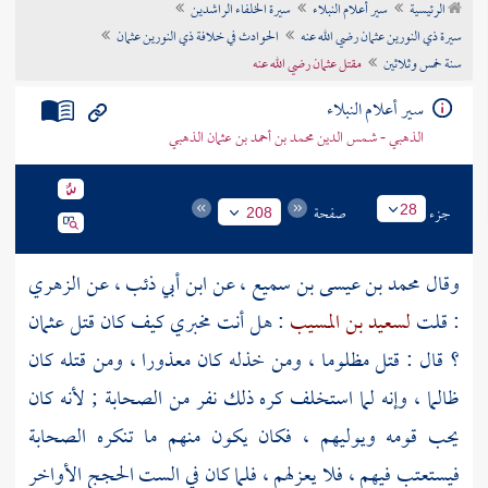
الرئيسية
سير أعلام النبلاء
سيرة الخلفاء الراشدين
تراجم الأعلام
سيرة ذي النورين عثمان رضي الله عنه
الحوادث في خلافة ذي النورين عثمان
سنة خمس وثلاثين
مقتل عثمان رضي الله عنه
سير أعلام النبلاء
الذهبي - شمس الدين محمد بن أحمد بن عثمان الذهبي
جزء
صفحة
28
208
وقال
محمد بن عيسى بن سميع
، عن
ابن أبي ذئب
، عن
الزهري
: قلت
لسعيد بن المسيب
: هل أنت مخبري كيف كان قتل
عثمان
؟ قال : قتل مظلوما ، ومن خذله كان معذورا ، ومن قتله كان
ظالما ، وإنه لما استخلف كره ذلك نفر من الصحابة ; لأنه كان
يحب قومه ويوليهم ، فكان يكون منهم ما تنكره الصحابة
فيستعتب فيهم ، فلا يعزلهم ، فلما كان في الست الحجج الأواخر