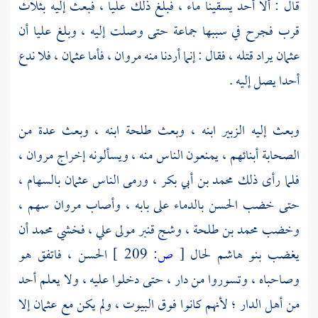
قال : ألا أحد يسقينا ماء ، فبلغ ذلك
عليا
، فبعث إليه بثلاث
قرب فجرح في سببها جماعة حتى وصلت إليه ، وبلغ
عليا
أن
عثمان
يراد قتله ، فقال : إنما أردنا منه
مروان
، فأما
عثمان
، فلا ندع
أحدا يصل إليه .
وبعث إليه
الزبير
ابنه ، وبعث
طلحة
ابنه ، وبعث عدة من
الصحابة أبنائهم ، يمنعون الناس منه ، ويسألونه إخراج
مروان
،
فلما رأى ذلك
محمد بن أبي بكر
، ورمى الناس
عثمان
بالسهام ،
حتى خضب
الحسن
بالدماء على بابه ، وأصاب
مروان
سهم ،
وخضب
محمد بن طلحة
، وشج
قنبر مولى علي
، فخشي
محمد
أن
يغضب
بنو هاشم
لحال
[
ص:
209 ]
الحسن
، فاتفق هو
وصاحباه ، وتسوروا من دار ، حتى دخلوا عليه ، ولا يعلم أحد
من أهل الدار ؛ لأنهم كانوا فوق البيوت ، ولم يكن مع
عثمان
إلا