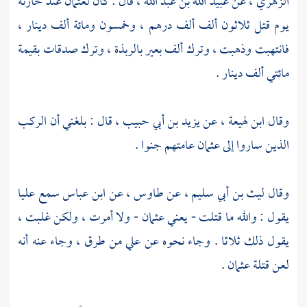
الزهري
، عن
عبيد الله بن عبد الله
، قال : كان
لعثمان
عند خازنه
يوم قتل ثلاثون ألف ألف درهم ، وخمسون ومائة ألف دينار ،
فانتهبت وذهبت ، وترك ألف بعير
بالربذة
، وترك صدقات بقيمة
مائتي ألف دينار .
وقال
ابن لهيعة
، عن
يزيد بن أبي حبيب
، قال : بلغني أن الركب
الذين ساروا إلى
عثمان
عامتهم جنوا .
وقال
ليث بن أبي سليم
، عن
طاوس
، عن ابن عباس
سمع
عليا
يقول : والله ما قتلت - يعني
عثمان
- ولا أمرت ، ولكن غلبت ،
يقول ذلك ثلاثا . وجاء نحوه عن
علي
من طرق ، وجاء عنه أنه
لعن قتلة
عثمان
.