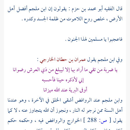
قال الفقيه
أبو محمد بن حزم
: يقولون إن
ابن ملجم
أفضل أهل
الأرض ، خلص روح اللاهوت من ظلمة الجسد وكدره .
فاعجبوا يا مسلمين لهذا الجنون .
وفي
ابن ملجم
يقول
عمران بن حطان الخارجي
:
يا ضربة من تقي ما أراد بها إلا ليبلغ من ذي العرش رضوانا
إني لأذكره حينا فأحسبه
أوفى البرية عند الله ميزانا
وابن ملجم
عند
الروافض
أشقى الخلق في الآخرة ، وهو عندنا
أهل السنة ممن نرجو له النار ، ونجوز أن الله يتجاوز عنه ، لا كما
يقول
[
ص:
288 ]
الخوارج
والروافض
فيه ، وحكمه حكم