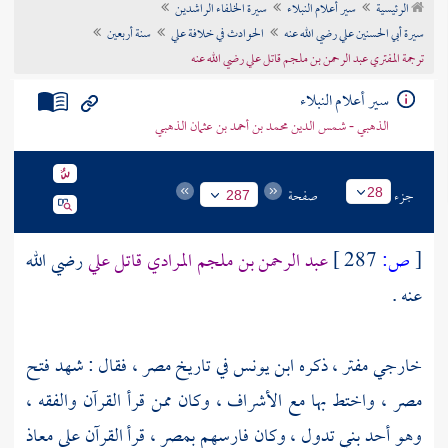
الرئيسية
سير أعلام النبلاء
سيرة الخلفاء الراشدين
تراجم الأعلام
سيرة أبي الحسنين علي رضي الله عنه
الحوادث في خلافة علي
سنة أربعين
ترجمة المفتري عبد الرحمن بن ملجم قاتل علي رضي الله عنه
سير أعلام النبلاء
الذهبي - شمس الدين محمد بن أحمد بن عثمان الذهبي
جزء
صفحة
28
287
[
ص:
287 ]
عبد الرحمن بن ملجم المرادي
قاتل
علي
رضي الله
عنه .
خارجي مفتر ، ذكره
ابن يونس
في تاريخ
مصر
، فقال : شهد فتح
مصر
، واختط بها مع الأشراف ، وكان ممن قرأ القرآن والفقه ،
وهو أحد
بني تدول
، وكان فارسهم
بمصر
، قرأ القرآن على
معاذ