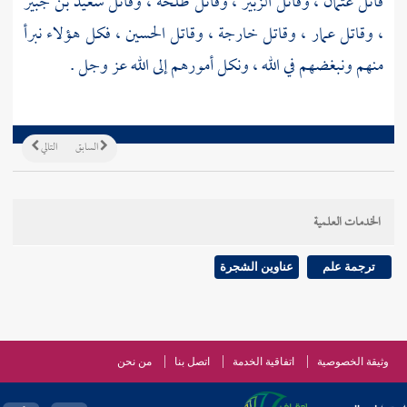
قاتل
عثمان
، وقاتل
الزبير
، وقاتل
طلحة
، وقاتل
سعيد بن جبير
، وقاتل
عمار
، وقاتل
خارجة
، وقاتل
الحسين
، فكل هؤلاء نبرأ
منهم ونبغضهم في الله ، ونكل أمورهم إلى الله عز وجل .
السابق
التالي
الخدمات العلمية
ترجمة علم
عناوين الشجرة
وثيقة الخصوصية
اتفاقية الخدمة
اتصل بنا
من نحن