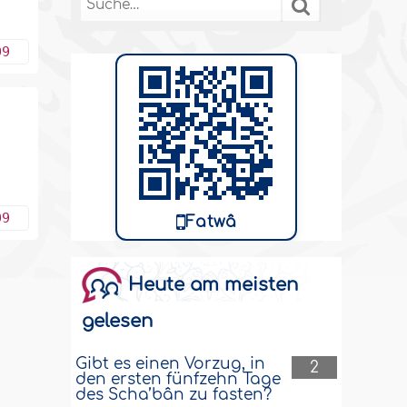
09
09
Fatwâ
Heute am meisten
gelesen
Gibt es einen Vorzug, in
2
den ersten fünfzehn Tage
des Scha’bân zu fasten?