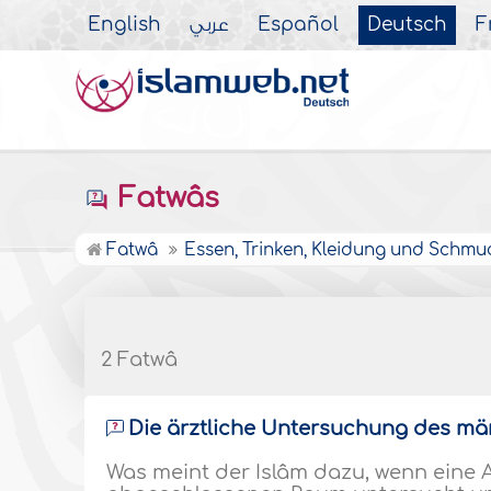
English
عربي
Español
Deutsch
F
Fatwâs
Fatwâ
Essen, Trinken, Kleidung und Schmu
2 Fatwâ
Die ärztliche Untersuchung des m
Was meint der Islâm dazu, wenn eine 