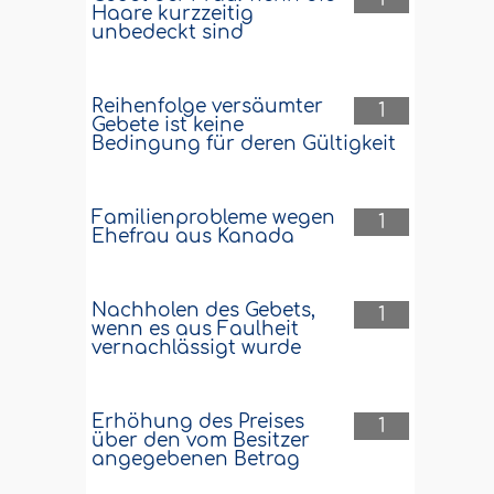
Haare kurzzeitig
unbedeckt sind
Reihenfolge versäumter
1
Gebete ist keine
Bedingung für deren Gültigkeit
Familienprobleme wegen
1
Ehefrau aus Kanada
Nachholen des Gebets,
1
wenn es aus Faulheit
vernachlässigt wurde
Erhöhung des Preises
1
über den vom Besitzer
angegebenen Betrag