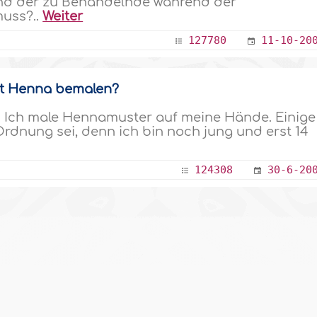
nd der zu Behandelnde während der
muss?..
Weiter
127780
11-10-20
it Henna bemalen?
. Ich male Hennamuster auf meine Hände. Einige
Ordnung sei, denn ich bin noch jung und erst 14
124308
30-6-20