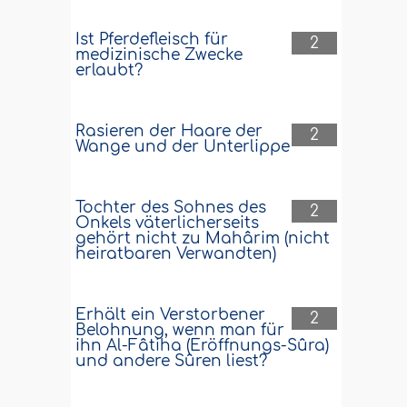
Ist Pferdefleisch für
2
medizinische Zwecke
erlaubt?
Rasieren der Haare der
2
Wange und der Unterlippe
Tochter des Sohnes des
2
Onkels väterlicherseits
gehört nicht zu Mahârim (nicht
heiratbaren Verwandten)
Erhält ein Verstorbener
2
Belohnung, wenn man für
ihn Al-Fâtiha (Eröffnungs-Sûra)
und andere Sûren liest?