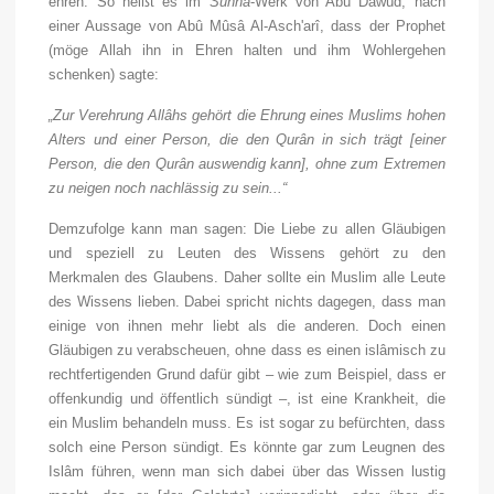
ehren. So heißt es im
Sunna
-Werk von Abû Dâwûd, nach
einer Aussage von Abû Mûsâ Al-Asch'arî, dass der Prophet
(möge Allah ihn in Ehren halten und ihm Wohlergehen
schenken) sagte:
„Zur Verehrung Allâhs gehört die Ehrung eines Muslims hohen
Alters und einer Person, die den Qurân in sich trägt [einer
Person, die den Qurân auswendig kann], ohne zum Extremen
zu neigen noch nachlässig zu sein...“
Demzufolge kann man sagen: Die Liebe zu allen Gläubigen
und speziell zu Leuten des Wissens gehört zu den
Merkmalen des Glaubens. Daher sollte ein Muslim alle Leute
des Wissens lieben. Dabei spricht nichts dagegen, dass man
einige von ihnen mehr liebt als die anderen. Doch einen
Gläubigen zu verabscheuen, ohne dass es einen islâmisch zu
rechtfertigenden Grund dafür gibt – wie zum Beispiel, dass er
offenkundig und öffentlich sündigt –, ist eine Krankheit, die
ein Muslim behandeln muss. Es ist sogar zu befürchten, dass
solch eine Person sündigt. Es könnte gar zum Leugnen des
Islâm führen, wenn man sich dabei über das Wissen lustig