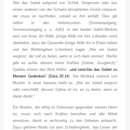
Wer das Gebet aufgrund von Schlaf, Vergessen oder aus
einem anderen von der Scharîa akzeptierten Grund verpasst,
der muss es nachholen, sobald es ihm einfällt. Dies gilt
selbst in den Verbotszeiten (Sonnenaufgang,
Sonnenuntergang u. a.; AdÜ). In den beiden Sahîh-Werken
wird von Anas ibn Mâlik (
möge Allâh mit ihm zufrieden sein
)
überliefert, dass der Gesandte (
möge Allâh ihn in Ehren halten
und ihm Wohlergehen schenken
) sagte:
„Wer ein Gebet
vergisst, der soll es beten, wenn er sich darin erinnert. Hierfür
gibt es außer diesem keine Kaffâra (Sühne, Ausgleich).“
Qatâda zitierte das Wort Allâhs: „
und verrichte das Gebet zu
Meinem Gedenken”
(Sûra 20:14
). Der Wortlaut stammt von
Muslim. In einer Variante heißt es:
„Wer ein Gebet vergisst
oder verschläft, dessen Sühne ist es, es zu beten, wenn er
daran denkt.“
Ein Muslim, der eifrig im Gehorsam gegenüber seinem Herrn
ist, muss sich nach Kräften bemühen und alle Mittel
einsetzen, damit er rechtzeitig zu den Gebeten aufwacht.
Dazu gehören Wudû vor dem Schlafengehen, das Lesen der