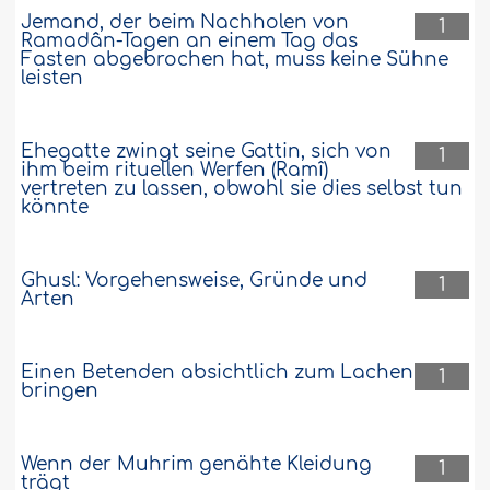
Jemand, der beim Nachholen von
1
Ramadân-Tagen an einem Tag das
Fasten abgebrochen hat, muss keine Sühne
leisten
Ehegatte zwingt seine Gattin, sich von
1
ihm beim rituellen Werfen (Ramî)
vertreten zu lassen, obwohl sie dies selbst tun
könnte
Ghusl: Vorgehensweise, Gründe und
1
Arten
Einen Betenden absichtlich zum Lachen
1
bringen
Wenn der Muhrim genähte Kleidung
1
trägt